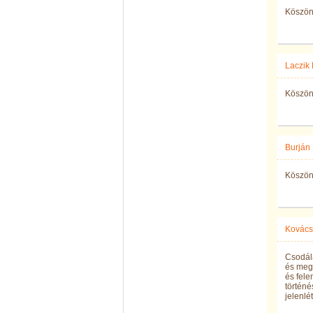
Köszön
Laczik 
Köszönö
Burján
Köszön
Kovács 
Csodála
és meg
és fele
történ
jelenlé