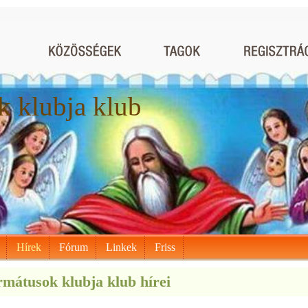
 klubja klub
Hírek
Fórum
Linkek
Friss
mátusok klubja klub hírei