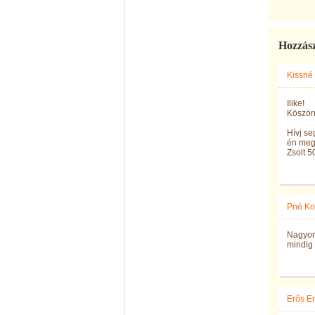
Hozzás
Kissné
Ilike!
Köszönö
Hívj s
én meg
Zsolt 5
Pné Ko
Nagyon
mindig
Erős E