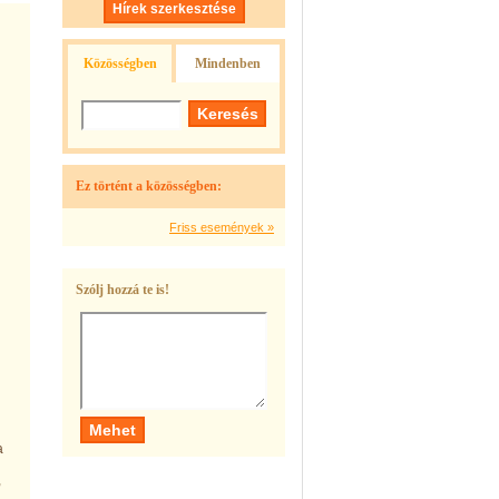
Hírek szerkesztése
Közösségben
Mindenben
Ez történt a közösségben:
Friss események »
Szólj hozzá te is!
a
,