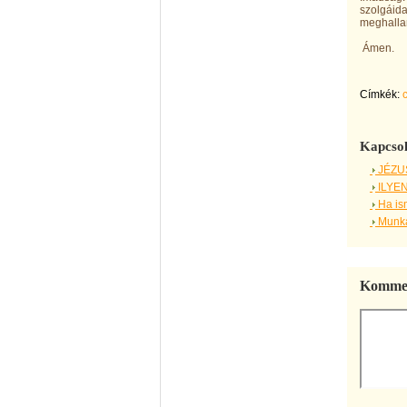
szolgáidat
meghalla
Ámen.
Címkék:
Kapcsol
JÉZU
ILYEN
Ha is
Munká
Kommen