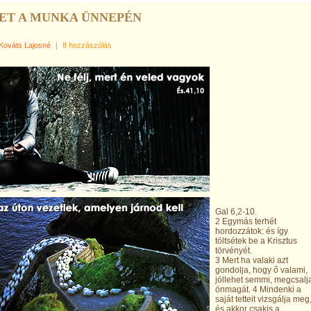
ET A MUNKA ÜNNEPÉN
Kováts Lajosné
|
8 hozzászólás
Gal 6,2-10.
2 Egymás terhét
hordozzátok: és így
töltsétek be a Krisztus
törvényét.
3 Mert ha valaki azt
gondolja, hogy ő valami,
jóllehet semmi, megcsalj
önmagát. 4 Mindenki a
saját tetteit vizsgálja meg
és akkor csakis a