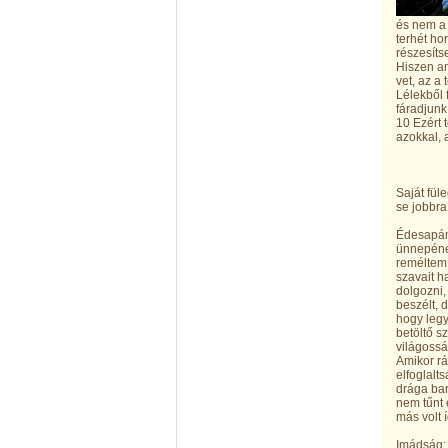
és nem a
terhét ho
részesíts
Hiszen ami
vet, az a 
Lélekből 
fáradjunk
10 Ezért 
azokkal, a
ÜZEN
Saját fül
se jobbra,
Édesapám 
ünnepének
reméltem 
szavait h
dolgozni,
beszélt, 
hogy legy
betöltő s
világoss
Amikor rá
elfoglalt
drága bar
nem tűnt 
más volt í
Imádság: 