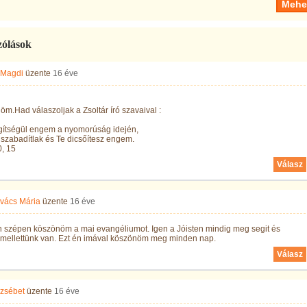
zólások
 Magdi
üzente
16 éve
m.Had válaszoljak a Zsoltár író szavaival :
egítségül engem a nyomorúság idején,
szabadítlak és Te dicsőítesz engem.
0, 15
Válasz
vács Mária
üzente
16 éve
 szépen köszönöm a mai evangéliumot. Igen a Jóisten mindig meg segit és
 mellettünk van. Ezt én imával köszönöm meg minden nap.
Válasz
rzsébet
üzente
16 éve