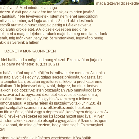
maga tetteivel dicsekedhe
 máséval. 5 Mert mindenki a maga
rdozza. 6 Akit pedig az igére tanítanak, az minden javából
e tanítóját. 7 Ne tévelyegjetek: Istent nem lehet megcsúfolni.
t vet az ember, azt fogja aratni is: 8 mert aki a testének
testből arat majd pusztulást; aki pedig a Léleknek vet, a
fog aratni örök életet. 9 A jó cselekvésében pedig ne
 el, mert a maga idejében aratunk majd, ha meg nem lankadunk.
tehát, míg időnk van, tegyünk jót mindenkivel, leginkább pedig
kik testvéreink a hitben.
ET A MUNKA ÜNNEPÉN
eddel hallhatod a mögötted hangzó szót: Ezen az úton járjatok,
 se balra ne térjetek le. (Ézs 30,21)
halála utáni nap délelőttjén istentiszteletre mentem. A munka
 napja volt, és egy nyugdíjas lelkész prédikált. Vigasztalást
a templomban, és talán együttérzést. Ekkor a prédikátor eme
allottam: "Ha jókedvvel dolgoznál, dolgozz; ha nincs kedved
 akkor is dolgozz!" Az Isten országában való munkálkodásról
de szavai azt az egyszerű üzenetet közvetítették számomra,
ek állandóan elfoglalt, és így birkózzam meg a lelkemet
zomorúsággal. A szavai "lélek és igazság" voltak (Jn 4,23), és
águl szolgáltak számomra az elkövetkezendő hetekben.
m tört az önsajnálat vagy a depresszió, keményen dolgoztam. Az
ság új tevékenységeket és barátságokat hozott magával. Milyen
át Isten, akinek szeretete elsegít a gyógyulásra! Szomorúságom
el azonnal, de mindig éreztem, hogy Isten segít. És mennyivel
gy!
Istenünk, köszönjük, hűséges vezetésedet. Köszönjük