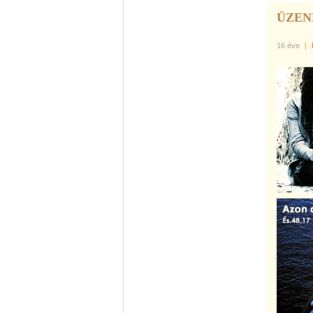
ÜZEN
16 éve
|