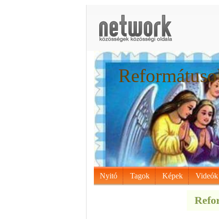
Reformátusok
Nyitó
Tagok
Képek
Videók
Refor