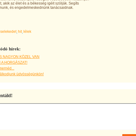
, akik az élet és a békesség igéit szólják. Segíts
nunk, és engedelmeskednünk tanácsaidnak.
cselekedet
hit
lélek
ódó hírek:
S NAGYON KÖZEL VAN
 A HORGÁSZAT!
mernéd...
lkodjunk üdvösségünkön!
táld!