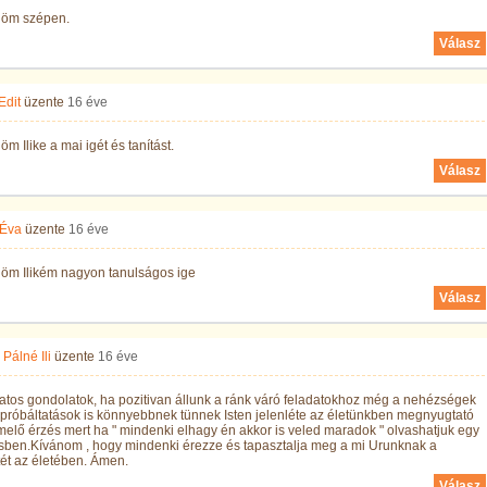
öm szépen.
Válasz
Edit
üzente
16 éve
m Ilike a mai igét és tanítást.
Válasz
 Éva
üzente
16 éve
öm Ilikém nagyon tanulságos ige
Válasz
Pálné Ili
üzente
16 éve
tos gondolatok, ha pozitivan állunk a ránk váró feladatokhoz még a nehézségek
próbáltatások is könnyebbnek tünnek Isten jelenléte az életünkben megnyugtató
melő érzés mert ha " mindenki elhagy én akkor is veled maradok " olvashatjuk egy
ésben.Kívánom , hogy mindenki érezze és tapasztalja meg a mi Urunknak a
tét az életében. Ámen.
Válasz