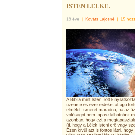
ISTEN LELKE.
18 éve
|
Kováts Lajosné
|
15 hoz
A Biblia mint Isten írott kinyilatko
üzenete és évezredeket átfogó tör
elméleti ismeret maradna, ha az üz
valóságot nem tapasztalhatnánk m
azonban, hogy ezt a megtapasztal
(ti. hogy a Lélek isteni erõ vagy 
Ezen kívül azt is fontos látni, hogy