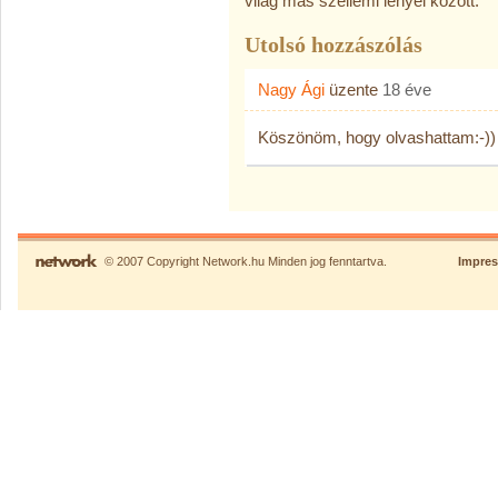
világ más szellemi lényei között.
Utolsó hozzászólás
Nagy Ági
üzente
18 éve
Köszönöm, hogy olvashattam:-))
© 2007 Copyright Network.hu Minden jog fenntartva.
Impre