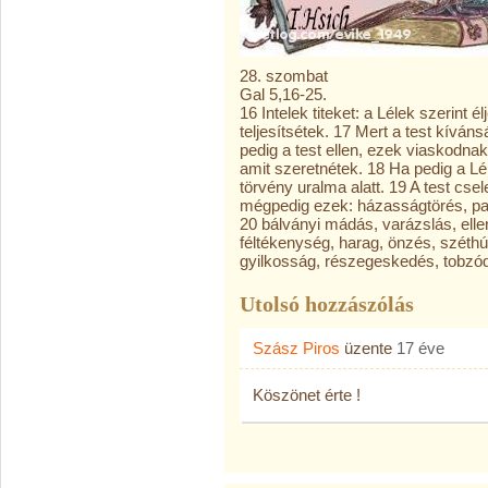
28. szombat
Gal 5,16-25.
16 Intelek titeket: a Lélek szerint é
teljesítsétek. 17 Mert a test kíváns
pedig a test ellen, ezek viaskodna
amit szeretnétek. 18 Ha pedig a Lé
törvény uralma alatt. 19 A test cse
mégpedig ezek: házasságtörés, par
20 bálványi mádás, varázslás, ell
féltékenység, harag, önzés, széthú
gyilkosság, részegeskedés, tobzó
Utolsó hozzászólás
Szász Piros
üzente
17 éve
Köszönet érte !