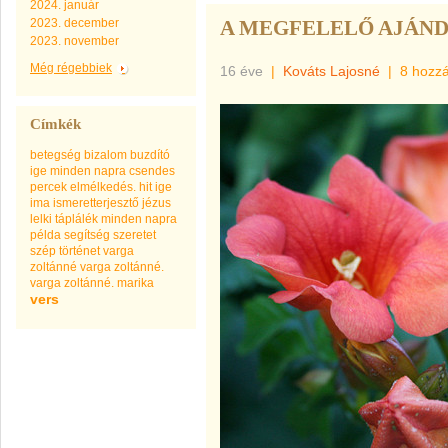
2024. január
2023. december
A MEGFELELŐ AJÁN
2023. november
Még régebbiek
16 éve
|
Kováts Lajosné
|
8 hozz
Címkék
betegség
bizalom
buzdító
ige minden napra
csendes
percek
elmélkedés.
hit
ige
ima
ismeretterjesztő
jézus
lelki táplálék minden napra
példa
segítség
szeretet
szép
történet
varga
zoltánné
varga zoltánné.
varga zoltánné. marika
vers