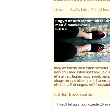
16 éve
|
Kováts Lajosné
|
13 hoz
meg az Istent; mert Isten szeretet
nyilvánul meg Isten hozzánk való s
el Isten a világba, hogy éljünk őált
ahogy mi szeretjük Istent, hanem a
elküldte a Fiát engesztelő áldozatul
Utolsó hozzászólás
[Törölt felhasználó]
üzente
16 év