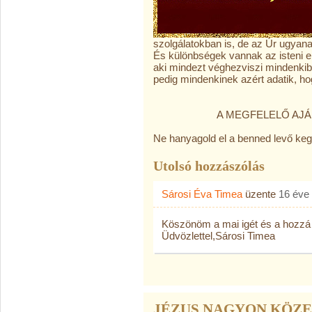
szolgálatokban is, de az Úr ugyana
És különbségek vannak az isteni er
aki mindezt véghezviszi mindenkib
pedig mindenkinek azért adatik, ho
A MEGFELELŐ AJÁN
Ne hanyagold el a benned levő keg
Utolsó hozzászólás
Sárosi Éva Timea
üzente
16 éve
Köszönöm a mai igét és a hozzá
Üdvözlettel,Sárosi Timea
JÉZUS NAGYON KÖZE