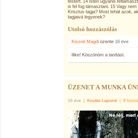
testért. 14 Isten ugyanis feltámasz
is fel fog támasztani. 15 Vagy nem t
Krisztus tagja? Most tehát azok, ak
tagjaivá legyenek?
Utolsó hozzászólás
Kissné Magdi
üzente
16 éve
Ilike! Köszönöm a tanítást.
ÜZENET A MUNKA ÜN
16 éve
|
Kováts Lajosné
|
8 hozz