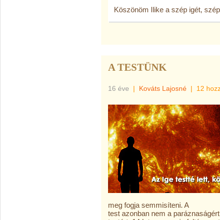
Köszönöm Ilike a szép igét, szép
A TESTÜNK
16 éve
|
Kováts Lajosné
|
12 hoz
meg fogja semmisíteni. A
test azonban nem a paráznaságért 