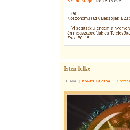
Kissné Magdi
üzente
16 éve
Ilike!
Köszönöm.Had válaszoljak a Zsolt
Hívj segítségül engem a nyomorú
én megszabadítlak és Te dicsőí
Zsolt 50, 15
Isten lelke
16 éve
|
Kováts Lajosné
|
7 hozz