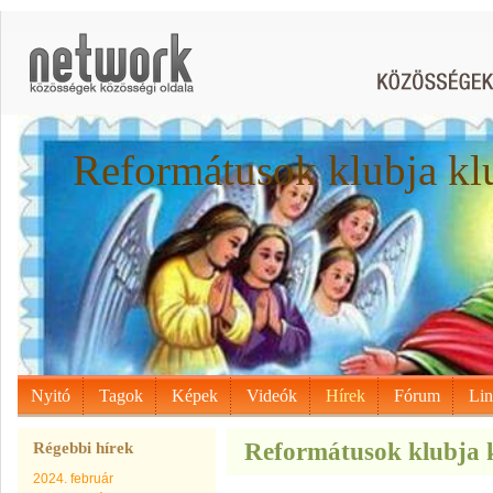
Reformátusok klubja kl
Nyitó
Tagok
Képek
Videók
Hírek
Fórum
Li
Reformátusok klubja kl
Régebbi hírek
2024. február