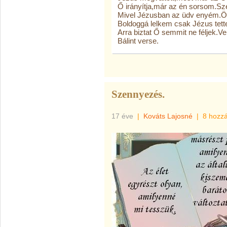
Ő irányítja,már az én sorsom.Szé
Mivel Jézusban az üdv enyém.Ör
Boldoggá lelkem csak Jézus tette
Arra biztat Ő semmit ne féljek.Ve
Bálint verse.
Szennyezés.
17 éve
|
Kováts Lajosné
|
8 hozz