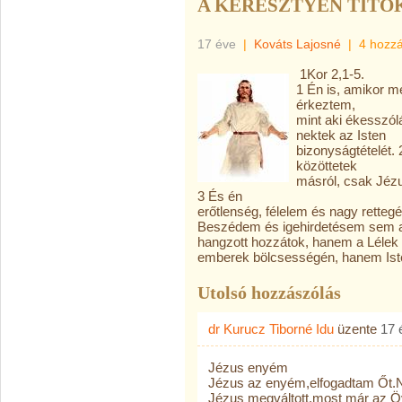
A KERESZTYÉN TITOK
17 éve
|
Kováts Lajosné
|
4 hozz
1Kor 2,1-5.
1 Én is, amikor 
érkeztem,
mint aki ékesszól
nektek az Isten
bizonyságtételét.
közöttetek
másról, csak Jézus
3 És én
erőtlenség, félelem és nagy retteg
Beszédem és igehirdetésem sem a
hangzott hozzátok, hanem a Lélek b
emberek bölcsességén, hanem Iste
Utolsó hozzászólás
dr Kurucz Tiborné Idu
üzente
17 
Jézus enyém
Jézus az enyém,elfogadtam Őt.Ne
Jézus megváltott,most már az Öv