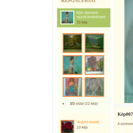
KÉPGALÉRIÁI
Kéri Jánosné -
rajzok,festmények
22 kép
3/3
oldal (22 kép)
Kép007
Vegyes képek
A szomorú
10 kép