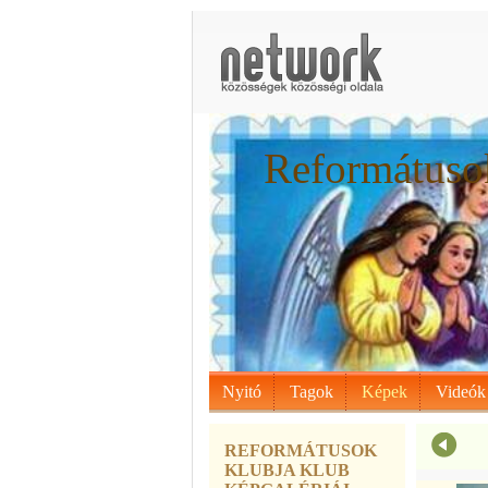
Reformátusok
Nyitó
Tagok
Képek
Videók
REFORMÁTUSOK
KLUBJA KLUB