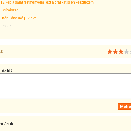
12 kép a saját festményeim
ezt a grafikát is én készítettem
:
Művészet
e:
Kéri Jánosné
|
17 éve
 ember.
d!
táld!
zólások