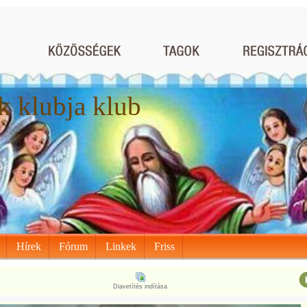
 klubja klub
Hírek
Fórum
Linkek
Friss
Diavetítés indítása