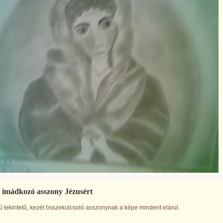
 imádkozó asszony Jézusért
 tekintetű, kezét összekulcsoló asszonynak a képe mindent elárul.