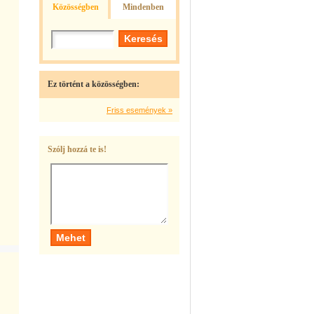
Közösségben
Mindenben
Ez történt a közösségben:
Friss események »
Szólj hozzá te is!