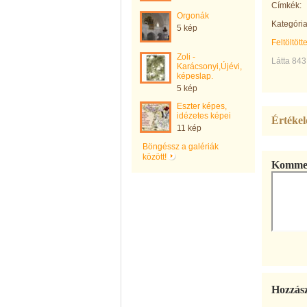
Címkék:
Orgonák
Kategória
5 kép
Feltöltött
Zoli -
Látta 843
Karácsonyi,Újévi,
képeslap.
5 kép
Eszter képes,
idézetes képei
Értékel
11 kép
Böngéssz a galériák
között!
Kommen
Hozzás