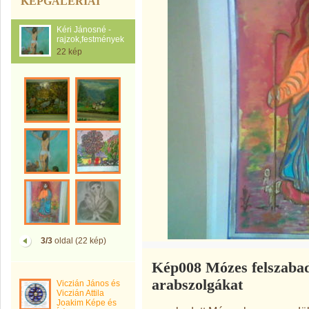
KÉPGALÉRIÁI
Kéri Jánosné -
rajzok,festmények
22 kép
3/3
oldal (22 kép)
Kép008 Mózes felszabad
arabszolgákat
Viczián János és
Viczián Attila
Joakim Képe és