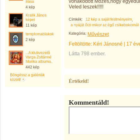
vonakodott Mózes,hogy egyedül
Írása
Veled leszek!!!!!
4 kép
Kralik János
Címkék:
12 kép a saját festményeim
képei
a nyáját őrzi mikor az égő csikebokorná
11 kép
Kategória:
Művészet
templomablakok
2 kép
Feltöltötte:
Kéri Jánosné
|
17 év
...A klubvezető
Látta 798 ember.
Varga Zoltánné
Marika albuma..
442 kép
Böngéssz a galériák
között!
Értékeld!
Kommentáld!