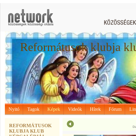
Reformátusok klubja kl
Nyitó
Tagok
Képek
Videók
Hírek
Fórum
Li
REFORMÁTUSOK
Di
KLUBJA KLUB