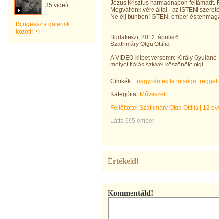
Jézus Krisztus harmadnapon feltámadt. 
35 videó
Megváltónk,vére által - az ISTENI szerete
Ne élj bűnben! ISTEN, ember és tenmaga
Böngéssz a galériák
között!
Budakeszi, 2012. április 6.
Szathmáry Olga Ottília
A VIDEO-klipet versemre Király Gyuláné I
melyet hálás szívvel köszönök: olgi
Címkék:
nagypéntek tanulsága
reggel
Kategória:
Művészet
Feltöltötte:
Szathmáry Olga Ottilia
|
12 év
Látta 695 ember.
Értékeld!
Kommentáld!