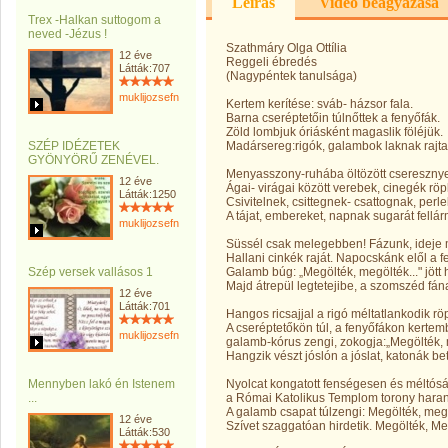
Leírás
Videó beágyazása
Trex -Halkan suttogom a
neved -Jézus !
Szathmáry Olga Ottília
12 éve
Reggeli ébredés
Látták:707
(Nagypéntek tanulsága)
muklijozsefnemargit
Kertem kerítése: sváb- házsor fala.
Barna cseréptetőin túlnőttek a fenyőfák.
Zöld lombjuk óriásként magaslik föléjük.
SZÉP IDÉZETEK
Madársereg:rigók, galambok laknak rajta
GYÖNYÖRŰ ZENÉVEL.
Menyasszony-ruhába öltözött cseresznye
12 éve
Ágai- virágai között verebek, cinegék rö
Látták:1250
Csivitelnek, csittegnek- csattognak, perl
A tájat, embereket, napnak sugarát fellá
muklijozsefnemargit
Süssél csak melegebben! Fázunk, ideje 
Hallani cinkék raját. Napocskánk elől a f
Szép versek vallásos 1
Galamb búg: „Megölték, megölték..." jött h
Majd átrepül legtetejibe, a szomszéd fán
12 éve
Látták:701
Hangos ricsajjal a rigó méltatlankodik rö
A cseréptetőkön túl, a fenyőfákon kerte
muklijozsefnemargit
galamb-kórus zengi, zokogja:„Megölték, 
Hangzik vészt jóslón a jóslat, katonák bete
Mennyben lakó én Istenem
Nyolcat kongatott fenségesen és méltósá
...
a Római Katolikus Templom torony haran
A galamb csapat túlzengi: Megölték, megö
12 éve
Szívet szaggatóan hirdetik. Megölték, Me
Látták:530