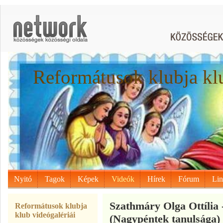
Reformátusok klubja kl
Nyitó
Tagok
Képek
Videók
Hírek
Fórum
Li
Szathmáry Olga Ottília 
Reformátusok klubja
klub videógalériái
(Nagypéntek tanulsága)