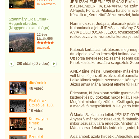
JERUZSÁLEMBEN JÉZUSNAK! Elközelege
muklijozsefnemargit
ISTEN-EMBER FIA, BÁRÁNYA! Ne számíts 
A Papok, Poncius Pilátus,a hatalom hívei
Készítik a „Keresztfát" Jézus vesztét, halá
Szathmáry Olga Ottília -
Reggeli ébredés
Harminc ezüst, Júdás árulásának jutalm
(Nagypéntek tanulsága)
Katonáknak a jel: JÚDÁS, a tanítvány C
A VIA DOLOROSAN, JÉZUS töviskoszorúv
12 éve
roskadozva vitte, vonszolta keresztjét, se
Látták:696
gagagaly
Katonák korbácsának ütésére meg-meg t
ám cipelte tovább keresztjét botladozva,
Ott sorsa beteljesedett, eszméletlenül ös
Kínok között keresztfára szegezték. Sebei
2/8
oldal (60 videó)
A NÉP tűrte, nézte. Kinek-kinek más érze
volt ki sírt, éljenzett és élvezettel bámulta
Lelke kiknek sajdult, szenvedett, könnye 
dícséretek
Jézus anyja Mária miként élhette túl Fia 
48 videó
Édesanya, ki jászolban szülte gyermekét
kisdedét és bujdokoltak mikor Pilátus kia
Első és az
Megölni minden újszülöttet! Csillagok, pa
Utolsó Jel 1, 8.
a megváltó megszületett. A Helytartó félte
19 videó
Ó Mária! Sziklasírba tették JÉZUST, G
Keresztyen
Anyaszív már akkor kiszakadt, fájdalmá
filmek
mikor Jézusát útjára engedte. Minden a
Mária sorsa: felnőtt kisdedét elengedni, 
11 videó
A galambok azóta hirdetik: „Megölték, me
Szeretet.