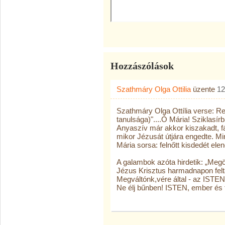
Hozzászólások
Szathmáry Olga Ottilia
üzente
12
Szathmáry Olga Ottília verse: R
tanulsága)"....Ó Mária! Szikla
Anyaszív már akkor kiszakadt, 
mikor Jézusát útjára engedte. M
Mária sorsa: felnőtt kisdedét ele
A galambok azóta hirdetik: „Megö
Jézus Krisztus harmadnapon felt
Megváltónk,vére által - az ISTENI
Ne élj bűnben! ISTEN, ember és t