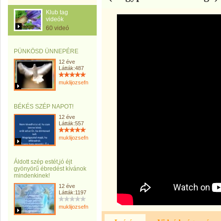
Klub tag
videók
60 videó
PÜNKÖSD ÜNNEPÉRE
12 éve
Látták:487
muklijozsefnemargit
BÉKÉS SZÉP NAPOT!
12 éve
Látták:557
muklijozsefnemargit
Áldott szép estét,jó éjt
gyönyörű ébredést kívánok
mindenkinek!
12 éve
Látták:1197
muklijozsefnemargit