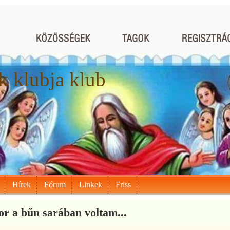
 klubja klub
Hírek
Fórum
Linkek
Friss
r a bűn sarában voltam...