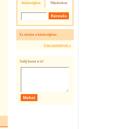
Közösségben
Mindenben
Ez történt a közösségben:
Friss események »
Szólj hozzá te is!