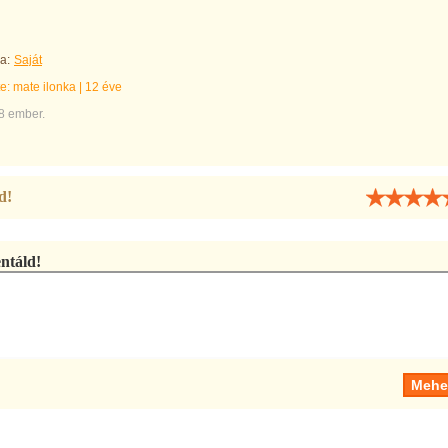
a:
Saját
te:
mate ilonka
|
12 éve
8 ember.
d!
táld!