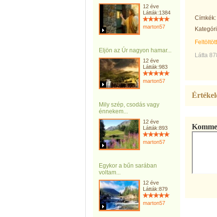
12 éve
Látták:1384
Címkék:
marton57
Kategóri
Feltöltöt
Eljön az Úr nagyon hamar...
Látta 87
12 éve
Látták:983
marton57
Értékel
Mily szép, csodás vagy
énnekem...
12 éve
Kommen
Látták:893
marton57
Egykor a bűn sarában
voltam...
12 éve
Látták:879
marton57