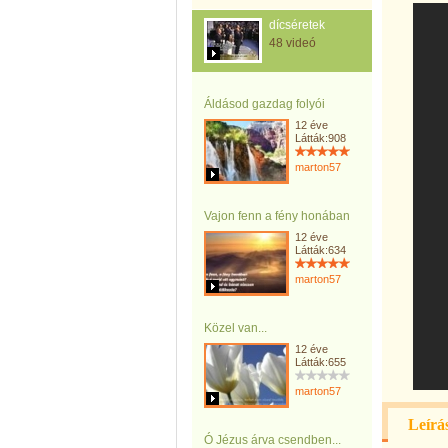
dícséretek
48 videó
Áldásod gazdag folyói
12 éve
Látták:908
marton57
Vajon fenn a fény honában
12 éve
Látták:634
marton57
Közel van...
12 éve
Látták:655
marton57
Leírá
Ó Jézus árva csendben...