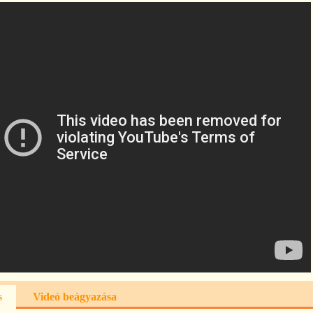
s
Videó beágyazása