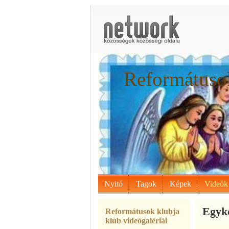
Reformátusok
Nyitó
Tagok
Képek
Videók
Egyko
Reformátusok klubja
klub videógalériái