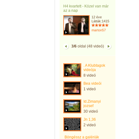
H4 kvartett - Közel van már
az a nap
12 éve
Látták:1415
marton57
3/6
oldal (48 videó)
. A Klubtagok
videója
8 videó
Bea videói
1 videó
Id.Zimanyi
jozsef
30 videó
Jn 1,36
2 videó
Böngéssz a galériák