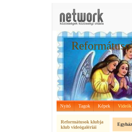
Reformátusok
Nyitó
Tagok
Képek
Videók
Reformátusok klubja
Egyház
klub videógalériái