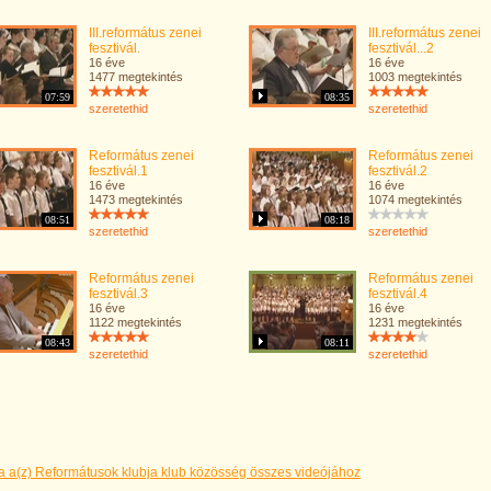
III.református zenei
III.református zenei
fesztivál.
fesztivál...2
16 éve
16 éve
1477 megtekintés
1003 megtekintés
07:59
08:35
szeretethid
szeretethid
Református zenei
Református zenei
fesztivál.1
fesztivál.2
16 éve
16 éve
1473 megtekintés
1074 megtekintés
08:51
08:18
szeretethid
szeretethid
Református zenei
Református zenei
fesztivál.3
fesztivál.4
16 éve
16 éve
1122 megtekintés
1231 megtekintés
08:43
08:11
szeretethid
szeretethid
a a(z) Reformátusok klubja klub közösség összes videójához