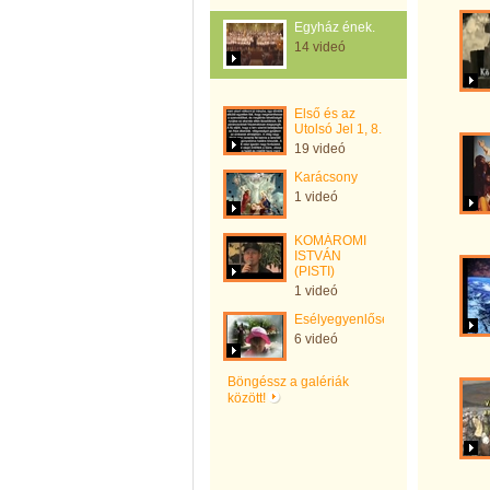
Egyház ének.
14 videó
Első és az
Utolsó Jel 1, 8.
19 videó
Karácsony
1 videó
KOMÁROMI
ISTVÁN
(PISTI)
1 videó
Esélyegyenlőség
6 videó
Böngéssz a galériák
között!