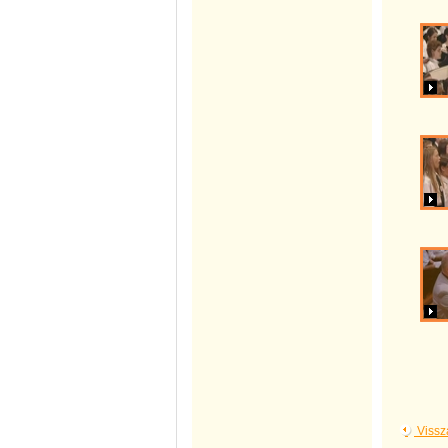
Vissz