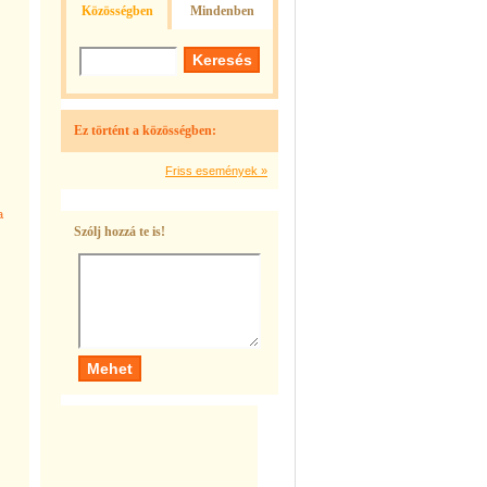
Közösségben
Mindenben
Ez történt a közösségben:
Friss események »
a
Szólj hozzá te is!