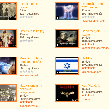
-Hadd menjek
Református ének
Istenem
422. zsoltár
8 éve
12 éve
522 megtekintés
1927 megtekintés
04:17
muklijozsefnemargit
Issten élő lelke jöjj !
Hadd menjek
13 éve
Istenem
107 megtekintés
14 éve
1815 megtekintés
03:09
kocsaknehuszarmagd
Mike Duo Jobb az
HaTikva
engedelmesség
15 éve
1071 megtekintés
15 éve
869 megtekintés
kulcsarevatunde
kulcsarevatunde
Nagy Istenem ha
Kun Miatyánk
nézem a
16 éve
1405 megtekintés
világot.wmv
16 éve
2879 megtekintés
NPAgnes
03:20
jakabneerzsike