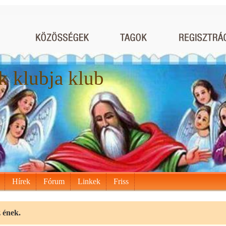
 klubja klub
Hírek
Fórum
Linkek
Friss
 ének.