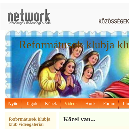
Reformátusok klubja kl
Nyitó
Tagok
Képek
Videók
Hírek
Fórum
Li
Közel van...
Reformátusok klubja
klub videógalériái