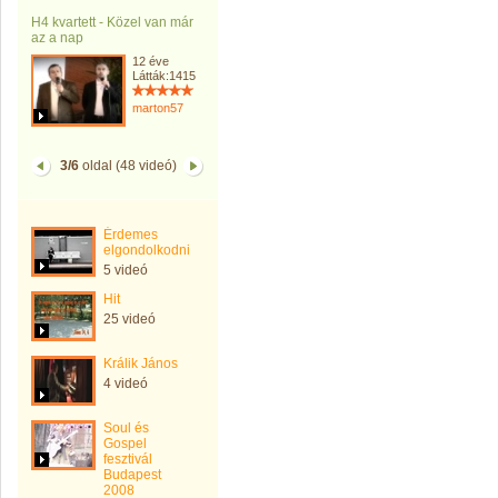
H4 kvartett - Közel van már
az a nap
12 éve
Látták:1415
marton57
3/6
oldal (48 videó)
Érdemes
elgondolkodni
5 videó
Hit
25 videó
Králik János
4 videó
Soul és
Gospel
fesztivál
Budapest
2008