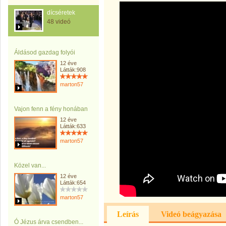
dícséretek
48 videó
Áldásod gazdag folyói
12 éve
Látták:908
marton57
Vajon fenn a fény honában
12 éve
Látták:633
marton57
Közel van...
12 éve
Látták:654
marton57
Leírás
Videó beágyazása
Ó Jézus árva csendben...