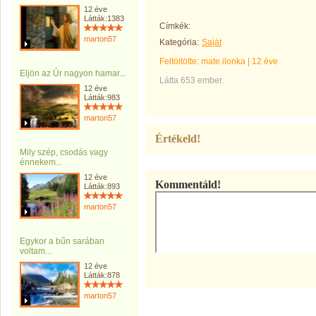
12 éve
Látták:1383
Címkék:
marton57
Kategória:
Saját
Feltöltötte:
mate ilonka
|
12 éve
Eljön az Úr nagyon hamar...
Látta 653 ember.
12 éve
Látták:983
marton57
Értékeld!
Mily szép, csodás vagy
énnekem...
12 éve
Kommentáld!
Látták:893
marton57
Egykor a bűn sarában
voltam...
12 éve
Látták:878
marton57