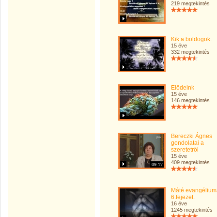
219 megtekintés
Kik a boldogok.
15 éve
332 megtekintés
Elődeink
15 éve
146 megtekintés
Bereczki Ágnes
gondolatai a
szeretetről
15 éve
409 megtekintés
09:17
Máté evangélium
6.fejezet.
16 éve
1245 megtekintés