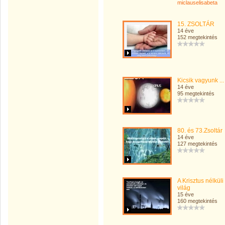
miclauselisabeta
15. ZSOLTÁR
14 éve
152 megtekintés
Kicsik vagyunk ...
14 éve
95 megtekintés
80. és 73.Zsoltár
14 éve
127 megtekintés
A Krisztus nélküli
világ
15 éve
160 megtekintés