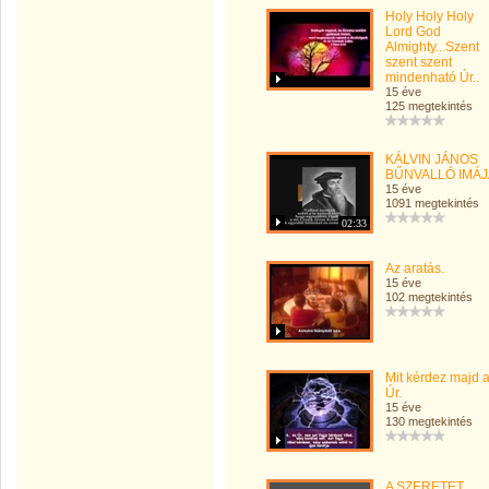
Holy Holy Holy
Lord God
Almighty...Szent
szent szent
mindenható Úr..
15 éve
125 megtekintés
KÁLVIN JÁNOS
BŰNVALLÓ IMÁJ
15 éve
1091 megtekintés
02:33
Az aratás.
15 éve
102 megtekintés
Mit kérdez majd 
Úr.
15 éve
130 megtekintés
A SZERETET