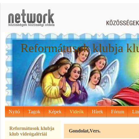
Reformátusok klubja kl
Nyitó
Tagok
Képek
Videók
Hírek
Fórum
Li
Reformátusok klubja
Gondolat,Vers.
klub videógalériái