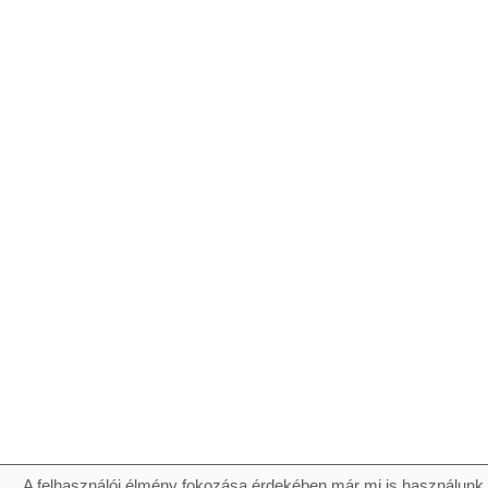
A felhasználói élmény fokozása érdekében már mi is használunk 