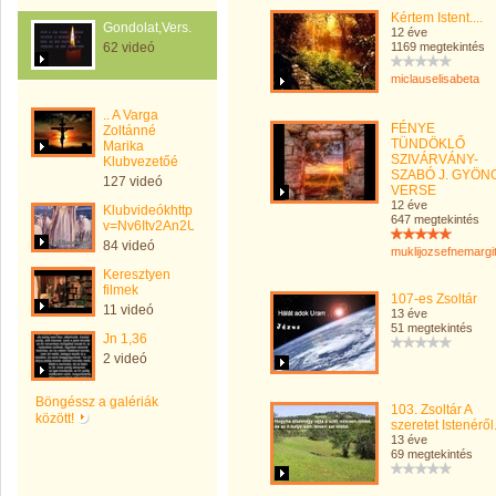
Kértem Istent....
Gondolat,Vers.
12 éve
62 videó
1169 megtekintés
miclauselisabeta
.. A Varga
FÉNYE
Zoltánné
TÜNDÖKLŐ
Marika
SZIVÁRVÁNY-
Klubvezetőé
SZABÓ J. GYÖN
127 videó
VERSE
12 éve
Klubvideókhttp://www.youtube.com/watch?
647 megtekintés
v=Nv6Itv2An2U
84 videó
muklijozsefnemargi
Keresztyen
filmek
107-es Zsoltár
11 videó
13 éve
51 megtekintés
Jn 1,36
2 videó
Böngéssz a galériák
103. Zsoltár A
között!
szeretet Istenéről
13 éve
69 megtekintés