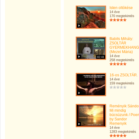
Isten oltókése
14 éve
170 megtekintés
Babits Mihály:
ZSOLTÁR
GYERMEKHANG
(Mezei Mária)
14 éve
02:41
258 megtekintés
16-os ZSOLTÁR.
14 éve
159 megtekintés
Reményik Sándor
Mi mindig
búcsúzunk / Poe
by Sandor
Remenyik
14 éve
1283 megtekintés