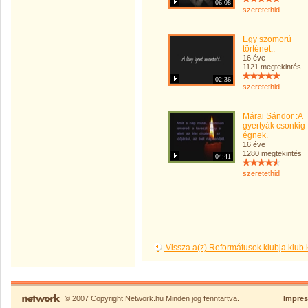
06:08
szeretethid
Egy szomorú
történet..
16 éve
1121 megtekintés
02:36
szeretethid
Márai Sándor :A
gyertyák csonkig
égnek.
16 éve
1280 megtekintés
04:41
szeretethid
Vissza a(z) Reformátusok klubja klub
© 2007 Copyright Network.hu Minden jog fenntartva.
Impre