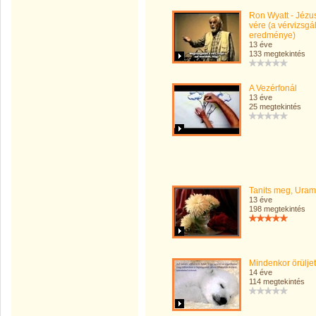
Ron Wyatt - Jézu
vére (a vérvizsgá
eredménye)
13 éve
133 megtekintés
A Vezérfonál
13 éve
25 megtekintés
Tanits meg, Uram.
13 éve
198 megtekintés
Mindenkor örülje
14 éve
114 megtekintés