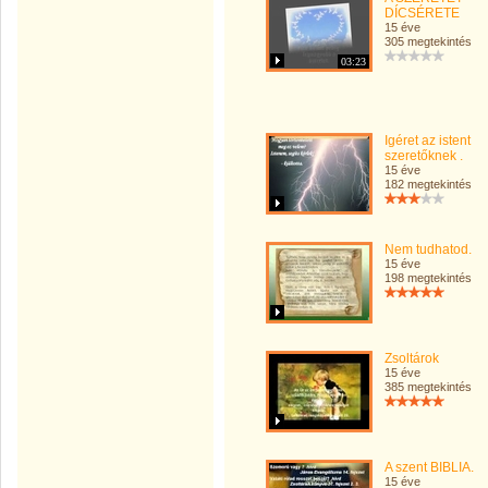
DÍCSÉRETE
15 éve
305 megtekintés
03:23
Igéret az istent
szeretőknek .
15 éve
182 megtekintés
Nem tudhatod.
15 éve
198 megtekintés
Zsoltárok
15 éve
385 megtekintés
A szent BIBLIA.
15 éve