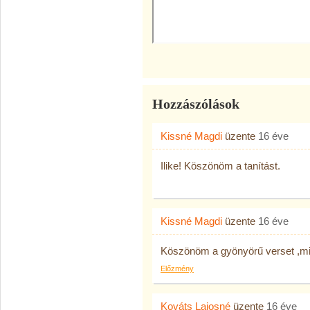
Hozzászólások
Kissné Magdi
üzente
16 éve
Ilike! Köszönöm a tanítást.
Kissné Magdi
üzente
16 éve
Köszönöm a gyönyörű verset ,m
Előzmény
Kováts Lajosné
üzente
16 éve