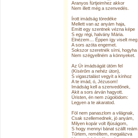
Aranyos fürtjeimhez akkor
Nem illett még a szenvedés.
Írott imádság töredéke
Mellett van az anyám haja,
Emitt egy szentnek vézna képe
S egy régi, halvány Mária.
Elnézem… Éppen így viselt meg
A sors azóta engemet.
Sokszor szeretnék sírni, hogyha
Nem szégyellném a könnyeket.
Az Úr imádságát ütöm fel
(Kísérőm a nehéz úton),
S vigasztalást vegyít a kínhoz
A te imád, ó, Jézusom!
Imádság kell a szenvedőnek,
Akit a sors árván hagyott.
Úristen, én nem zúgolódom:
Legyen a te akaratod.
Föl nem panaszlom a világnak,
Csak szellemednek, jó anyám,
Milyen kopár volt ifjúságom,
S hogy mennyi bánat szállt reám
Tűrtem, reméltem, megalázva