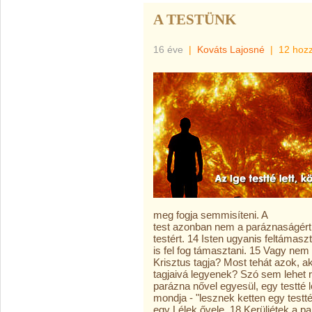
A TESTÜNK
16 éve
|
Kováts Lajosné
|
12 hoz
meg fogja semmisíteni. A
test azonban nem a paráznaságért 
testért. 14 Isten ugyanis feltámasz
is fel fog támasztani. 15 Vagy nem t
Krisztus tagja? Most tehát azok, ak
tagjaivá legyenek? Szó sem lehet r
parázna nővel egyesül, egy testté l
mondja - "lesznek ketten egy testté
egy Lélek ővele. 18 Kerüljétek a 