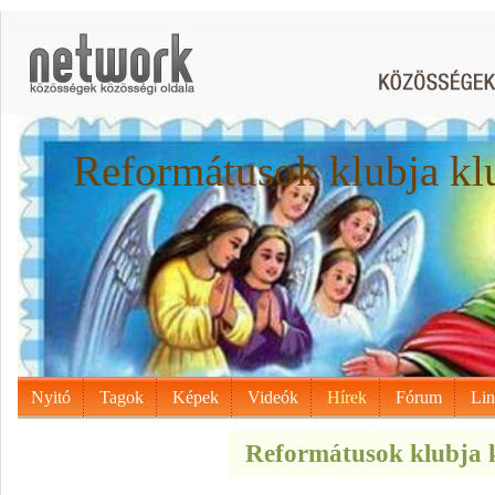
Reformátusok klubja kl
Nyitó
Tagok
Képek
Videók
Hírek
Fórum
Li
Reformátusok klubja k