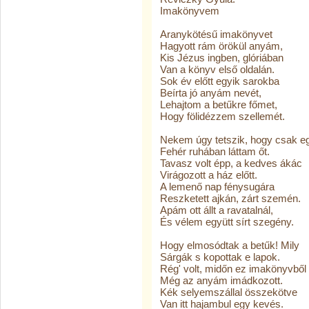
Imakönyvem
Aranykötésű imakönyvet
Hagyott rám örökül anyám,
Kis Jézus ingben, glóriában
Van a könyv első oldalán.
Sok év előtt egyik sarokba
Beírta jó anyám nevét,
Lehajtom a betűkre főmet,
Hogy fölidézzem szellemét.
Nekem úgy tetszik, hogy csak e
Fehér ruhában láttam őt.
Tavasz volt épp, a kedves ákác
Virágozott a ház előtt.
A lemenő nap fénysugára
Reszketett ajkán, zárt szemén.
Apám ott állt a ravatalnál,
És vélem együtt sírt szegény.
Hogy elmosódtak a betűk! Mily
Sárgák s kopottak e lapok.
Rég' volt, midőn ez imakönyvből
Még az anyám imádkozott.
Kék selyemszállal összekötve
Van itt hajambul egy kevés.