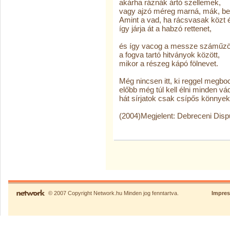
akárha ráznák ártó szellemek,
vagy ajzó méreg marná, mák, be
Amint a vad, ha rácsvasak közt 
így járja át a habzó rettenet,
és így vacog a messze száműzö
a fogva tartó hitványok között,
mikor a részeg kápó fölnevet.
Még nincsen itt, ki reggel megbo
előbb még túl kell élni minden vá
hát sírjatok csak csípős könnyek
(2004)Megjelent: Debreceni Disp
© 2007 Copyright Network.hu Minden jog fenntartva.
Impre