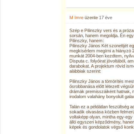
M Imre
üzente
17 éve
Szép e Pilinszky vers és a próza 
sorsán, hanem megoldja. Én egy 
Pilinszky, hanem:
Pilinszky János Két szonettjét e
megkísérlem megírni a hiányzó 2
munkát 2004-ben kezdtem, nyilv
Disputa c. folyóirat jóvoltából, am
darabokat. A projektum rövid is
alábbiak szerint:
Pilinszky János a tömörítés mes
ősrobbanása előtt létezett végs
drámák premisszáiként hatnak, m
irodalom valahány bonyolult gala
Talán ez a példátlan feszültség 
sokadik olvasása közben felmerü
voltaképp olyan, mintha egy-eg
álló egyszeri képződmény, hanem
képek és gondolatok végső konkl