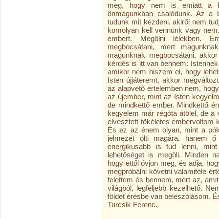
meg, hogy nem is emiatt a le
önmagunkban csalódunk. Az a b
tudunk mit kezdeni, akiről nem tud
komolyan kell vennünk vagy nem. 
embert. Megölni lélekben. 
megbocsátani, mert magunkna
magunknak megbocsátani, akko
kérdés is itt van bennem: Istenn
amikor nem hiszem el, hogy leh
Isten újjáteremt, akkor megválto
az alapvető értelemben nem, hog
az újember, mint az Isten kegyel
de mindkettő ember. Mindkettő én
kegyelem már régóta átölel, de a
elvesztett tökéletes embervoltom k
És ez az énem olyan, mint a pó
jelmezét ölti magára, hanem ő
energikusabb is tud lenni, min
lehetőséget is megöli. Minden 
hogy ettől óvjon meg, és adja, hog
megpróbálni követni valamiféle é
felettem és bennem, mert az, amitől
világból, legfeljebb kezelhető. Ne
földet érésbe van beleszólásom. És
Turcsik Ferenc.