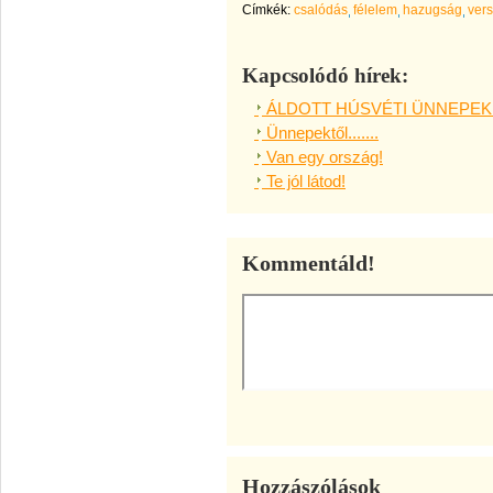
Címkék:
csalódás
félelem
hazugság
vers
Kapcsolódó hírek:
ÁLDOTT HÚSVÉTI ÜNNEPEK
Ünnepektől.......
Van egy ország!
Te jól látod!
Kommentáld!
Hozzászólások