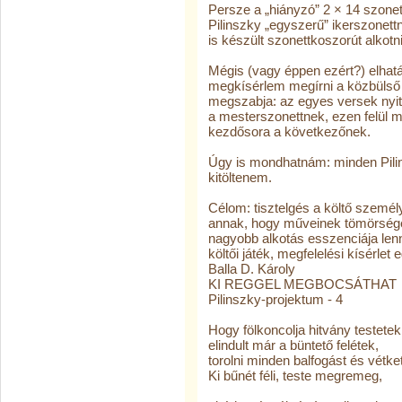
Persze a „hiányzó” 2 × 14 szonet
Pilinszky „egyszerű” ikerszonet
is készült szonettkoszorút alkotni
Mégis (vagy éppen ezért?) elhatá
megkísérlem megírni a közbülső 
megszabja: az egyes versek nyitó
a mesterszonettnek, ezen felül 
kezdősora a következőnek.
Úgy is mondhatnám: minden Pilin
kitöltenem.
Célom: tisztelgés a költő személ
annak, hogy műveinek tömörsége
nagyobb alkotás esszenciája lenne.
költői játék, megfelelési kísérl
Balla D. Károly
KI REGGEL MEGBOCSÁTHAT
Pilinszky-projektum - 4
Hogy fölkoncolja hitvány testetek
elindult már a büntető felétek,
torolni minden balfogást és vétket
Ki bűnét féli, teste megremeg,