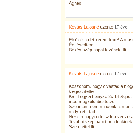
Ágnes
Kováts Lajosné
üzente
17 éve
Elnézéstedet kérem Imre! A másod
Én tévedtem.
Békés szép napot kívánok. Ili.
Kováts Lajosné
üzente
17 éve
Köszönöm, hogy olvastad a blogo
kiegészítettél.
Kár, hogy a hiányzó 2x 14 &quot;
írtad megkülönböztetve.
Szerintem nem mindenki ismeri ezt 
melyiket írtad.
Nekem nagyon tetszik a vers.csa
További szép napot mindenkinek
Szeretettel Ili.