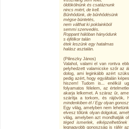
öldökölnünk és csatáznunk
nincs miért, de kell.
Bűnhődünk, de bűnhődésünk
mégse büntetés,
nem válthat ki poklainkból
semmi szenvedés.
Roppant hálóban hányódunk
s éjfélkor talán
étek leszünk egy hatalmas
halász asztalán.
(Pilinszky János)
Valahol, valami el van rontva eb
pelyhedzett valamicske szőr az ál
dolog, ami leginkább azért szük
pedig azért, hogy egyáltalán képes
hiszem! Tudom is... enélkül u
folyamatos félelem, az értelmetl
akarja lelkemet. A száraz űr, am
szárítja a torkom, és rájövök,
mindenkiben él / Egy olyan gonosz 
Egy világ, amelyben nem lehetünk
elvesz tőlünk olyan dolgokat, ame
világ, amelyben azt mondhatják o
téged ismerlek, elképzelhetőnek
legnagyobb gonoszság is ráfér az