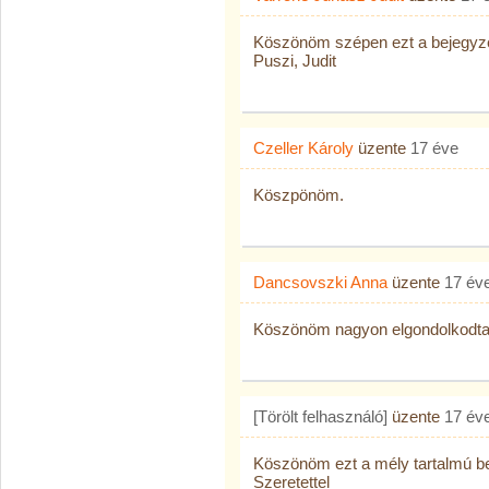
Köszönöm szépen ezt a bejegyzé
Puszi, Judit
Czeller Károly
üzente
17 éve
Köszpönöm.
Dancsovszki Anna
üzente
17 év
Köszönöm nagyon elgondolkodtat
[Törölt felhasználó]
üzente
17 év
Köszönöm ezt a mély tartalmú b
Szeretettel