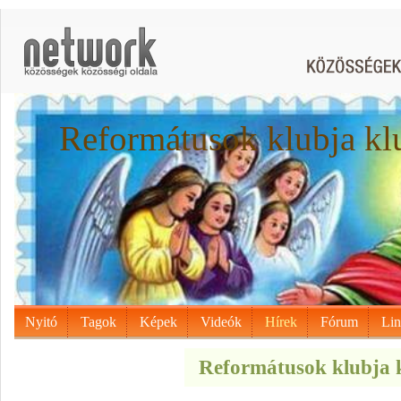
Reformátusok klubja kl
Nyitó
Tagok
Képek
Videók
Hírek
Fórum
Li
Reformátusok klubja k