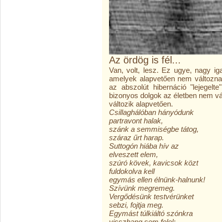
Az ördög is fél...
Van, volt, lesz. Ez ugye, nagy ig
amelyek alapvetően nem változnak
az abszolút hibernáció "lejegelt
bizonyos dolgok az életben nem vá
változik alapvetően.
Csillaghálóban hányódunk
partravont halak,
szánk a semmiségbe tátog,
száraz űrt harap.
Suttogón hiába hív az
elveszett elem,
szúró kövek, kavicsok közt
fuldokolva kell
egymás ellen élnünk-halnunk!
Szívünk megremeg.
Vergődésünk testvérünket
sebzi, fojtja meg.
Egymást túlkiáltó szónkra
visszhang sem felel;