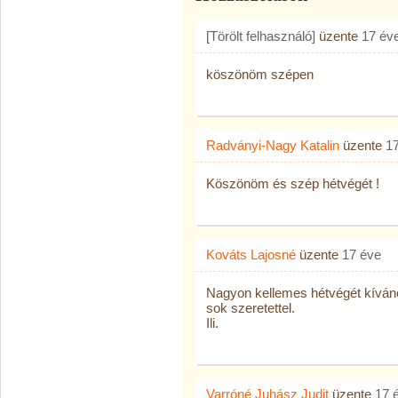
[Törölt felhasználó]
üzente
17 év
köszönöm szépen
Radványi-Nagy Katalin
üzente
1
Köszönöm és szép hétvégét !
Kováts Lajosné
üzente
17 éve
Nagyon kellemes hétvégét kíván
sok szeretettel.
Ili.
Varróné Juhász Judit
üzente
17 