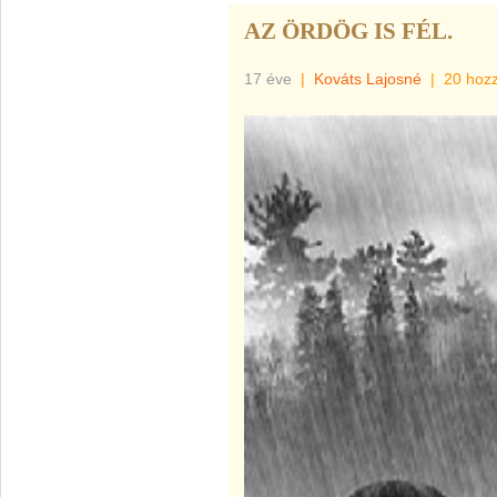
AZ ÖRDÖG IS FÉL.
17 éve
|
Kováts Lajosné
|
20 hoz