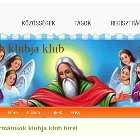
 klubja klub
Hírek
Fórum
Linkek
Friss
mátusok klubja klub hírei