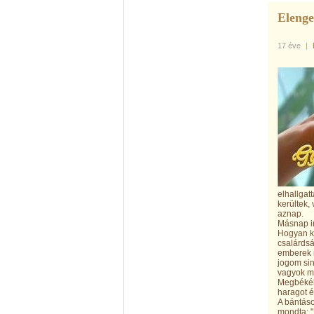
Elenge
17 éve
|
elhallgat
kerültek,
aznap.
Másnap i
Hogyan k
csalárdsá
emberek n
jogom sin
vagyok má
Megbékélé
haragot 
A bántás
mondta: "