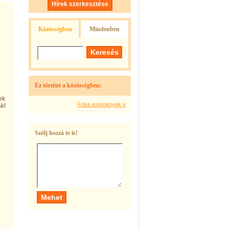
Hírek szerkesztése
Közösségben
Mindenben
Ez történt a közösségben:
ek
Friss események »
ak!
Szólj hozzá te is!