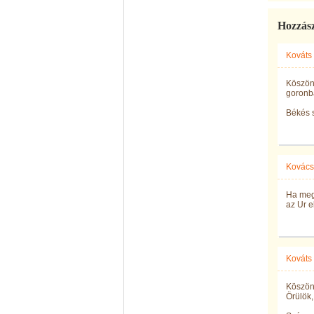
Hozzás
Kováts
Köszönö
goronb
Békés s
Kovács 
Ha meg
az Ur e
Kováts
Köszön
Örülök,