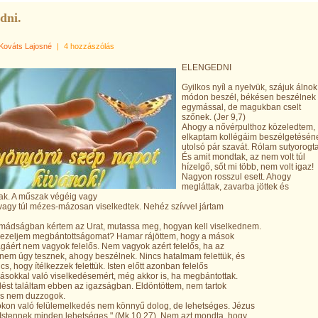
dni.
Kováts Lajosné
|
4 hozzászólás
ELENGEDNI
Gyilkos nyíl a nyelvük, szájuk álnok
módon beszél, békésen beszélnek
egymással, de magukban cselt
szőnek. (Jer 9,7)
Ahogy a nővérpulthoz közeledtem,
elkaptam kollégáim beszélgetésén
utolsó pár szavát. Rólam sutyorogt
És amit mondtak, az nem volt túl
hízelgő, sőt mi több, nem volt igaz!
Nagyon rosszul esett. Ahogy
megláttak, zavarba jöttek és
tak. A műszak végéig vagy
 vagy túl mézes-mázosan viselkedtek. Nehéz szívvel jártam
mádságban kértem az Urat, mutassa meg, hogyan kell viselkednem.
ezeljem megbántottságomat? Hamar rájöttem, hogy a mások
gáért nem vagyok felelős. Nem vagyok azért felelős, ha az
em úgy tesznek, ahogy beszélnek. Nincs hatalmam felettük, és
cs, hogy ítélkezzek felettük. Isten előtt azonban felelős
sokkal való viselkedésemért, még akkor is, ha megbántottak.
st találtam ebben az igazságban. Eldöntöttem, nem tartok
és nem duzzogok.
okon való felülemelkedés nem könnyű dolog, de lehetséges. Jézus
Istennek minden lehetséges." (Mk 10,27). Nem azt mondta, hogy