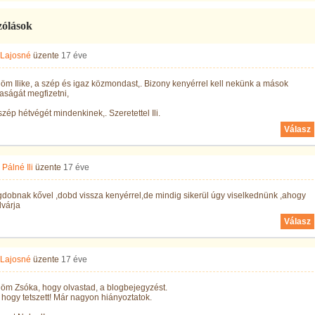
zólások
 Lajosné
üzente
17 éve
m Ilike, a szép és igaz közmondast,. Bizony kenyérrel kell nekünk a mások
aságát megfizetni,
zép hétvégét mindenkinek,. Szeretettel Ili.
Válasz
Pálné Ili
üzente
17 éve
dobnak kővel ,dobd vissza kenyérrel,de mindig sikerül úgy viselkednünk ,ahogy
lvárja
Válasz
 Lajosné
üzente
17 éve
öm Zsóka, hogy olvastad, a blogbejegyzést.
 hogy tetszett! Már nagyon hiányoztatok.