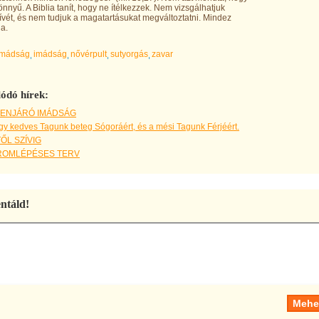
nnyű. A Biblia tanít, hogy ne ítélkezzek. Nem vizsgálhatjuk
vét, és nem tudjuk a magatartásukat megváltoztatni. Mindez
ga.
Imádság
imádság
nővérpult
sutyorgás
zavar
ódó hírek:
ENJÁRÓ IMÁDSÁG
y kedves Tagunk beteg Sógoráért, és a mési Tagunk Férjéért.
ŐL SZÍVIG
ROMLÉPÉSES TERV
táld!