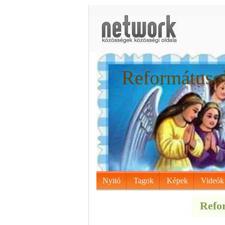
Reformátusok
Nyitó
Tagok
Képek
Videók
Refor