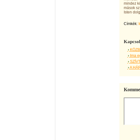
mindez kö
mások szí
Isten dol
Címkék:
Kapcsol
KÖZB
Ima eg
SZÍVT
A HÁ
Kommen