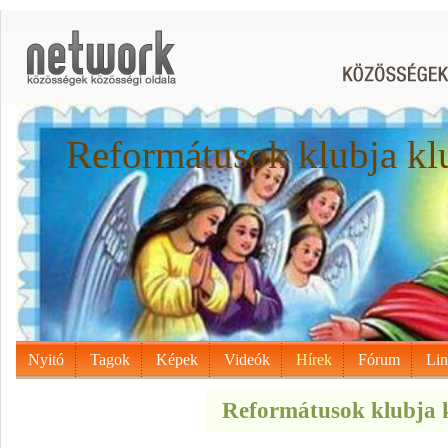
Reformátusok klubja kl
Nyitó
Tagok
Képek
Videók
Hírek
Fórum
Li
Reformátusok klubja k