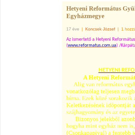
Hetyeni Református Gyül
Egyházmegye
17 éve
|
Koncsek József
|
1 hozz
Az ismertető a Hetyeni Református
(
www.reformatus.com.ua
) /Kárpát
HETYENI REF
A Hetyeni Reformát
Alig van református egyhá
vonatkozólag teljesen megbí
bírna. Ezek közé sorakozik
Keletkezésének időpontját a
szájhagyomány és az egyet
Bizonyos jelekből azonban
hogyha mint egyház nem is,
(Csonkapapival) a fentebb j