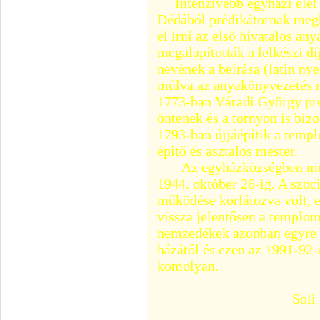
Intenzívebb egyházi élet 
Dédából prédikátornak megh
el írni az első hivatalos a
megalapították a lelkészi d
nevének a beírása (latin nye
múlva az anyakönyvezetés n
1773-ban Váradi György pré
öntenek és a tornyon is biz
1793-ban újjáépítik a temp
építő és asztalos mester.
Az egyházközségben műkö
1944. október 26-ig. A szoc
működése korlátozva volt, e
vissza jelentősen a templom
nemzedékek azonban egyre i
házától és ezen az 1991-92-
komolyan.
Soli