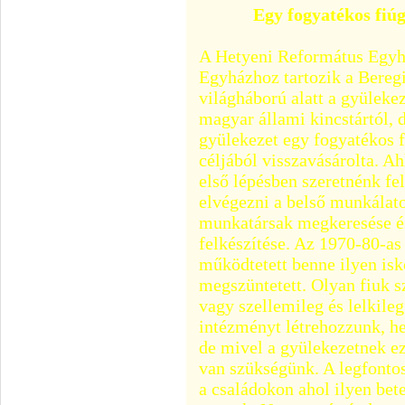
Egy fogyatékos fiú
A Hetyeni Református Egyh
Egyházhoz tartozik a Bere
világháború alatt a gyüleke
magyar állami kincstártól, 
gyülekezet egy fogyatékos 
céljából visszavásárolta. A
első lépésben szeretnénk fel
elvégezni a belső munkálat
munkatársak megkeresése és 
felkészítése. Az 1970-80-a
működtetett benne ilyen isk
megszüntetett. Olyan fiuk s
vagy szellemileg és lelkile
intézményt létrehozzunk, hel
de mivel a gyülekezetnek ez 
van szükségünk. A legfonto
a családokon ahol ilyen be