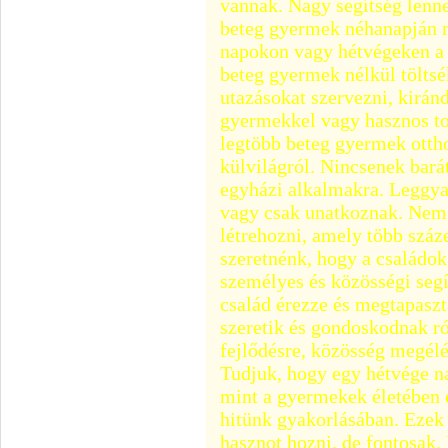
vannak. Nagy segítség lenn
beteg gyermek néhanapján m
napokon vagy hétvégeken a 
beteg gyermek nélkül töltsé
utazásokat szervezni, kirán
gyermekkel vagy hasznos t
legtöbb beteg gyermek otth
külvilágról. Nincsenek bar
egyházi alkalmakra. Leggya
vagy csak unatkoznak. Nem
létrehozni, amely több száz
szeretnénk, hogy a családo
személyes és közösségi segí
család érezze és megtapasz
szeretik és gondoskodnak ró
fejlődésre, közösség megélé
Tudjuk, hogy egy hétvége na
mint a gyermekek életében é
hitünk gyakorlásában. Eze
hasznot hozni, de fontosak.