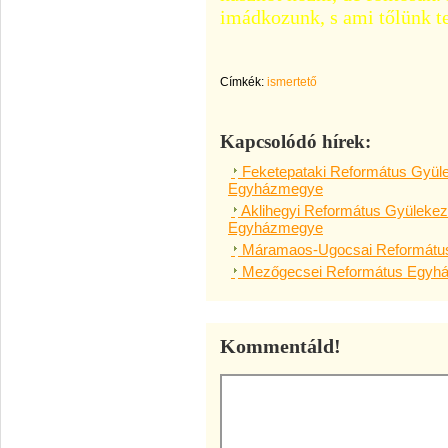
imádkozunk, s ami tőlünk t
Címkék:
ismertető
Kapcsolódó hírek:
Feketepataki Református Gyül
Egyházmegye
Aklihegyi Református Gyülekez
Egyházmegye
Máramaos-Ugocsai Református
Mezőgecsei Református Egyhá
Kommentáld!