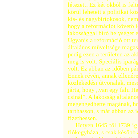
létezett. Ez két okból is fe
körül lehetett a politikai 
kis- és nagybirtokosok, nem
hogy a reformációt követő 
lakossággal bíró helységet e
Ugyanis a reformáció ott ter
általános műveltsége magasa
pedig ezen a területen az a
meg is volt. Speciális ipar
volt. Ez abban az időben pár
Ennek révén, annak ellenére
közlekedési útvonalak, messz
járta, hogy „van egy falu H
csinál”. A lakosság általáno
megengedhette magának, ho
tarthasson, s már abban az 
fizethessen.
Hetyen 1645-től 1739-ig 
fiókegyháza, s csak később 