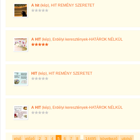
A hit
(kép)
,
HIT REMÉNY SZERETET
A HIT
(kép)
,
Erdélyi keresztények-HATÁROK NÉLKÜL
HIT
(kép)
,
HIT REMÉNY SZERETET
A HIT
(kép)
,
Erdélyi keresztények-HATÁROK NÉLKÜL
első
előző
2
3
4
5
6
7
8
...
14495
következő
utolsó