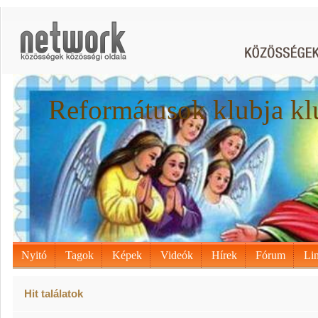
Reformátusok klubja kl
Nyitó
Tagok
Képek
Videók
Hírek
Fórum
Li
Hit találatok