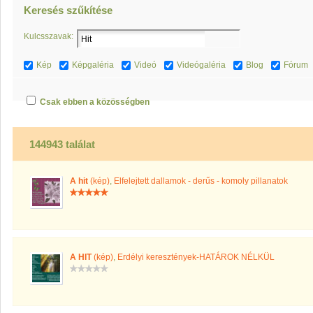
Keresés szűkítése
Kulcsszavak:
Kép
Képgaléria
Videó
Videógaléria
Blog
Fórum
Csak ebben a közösségben
144943 találat
A hit
(kép)
,
Elfelejtett dallamok - derűs - komoly pillanatok
A HIT
(kép)
,
Erdélyi keresztények-HATÁROK NÉLKÜL