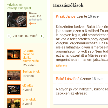
Hozzászólások
Művészetek
Palotája,Budapest
16 éve
Kralik Janos
üzente
16 éve
Látták:710
xjanos
01:08
Köszönöm kedves Bakó Lászlóné 
játszottam,ezen a 6 milliárd Frt
is nagyon izgult, aki amatörként
7/8
oldal (60 videó)
az volt a felejthetetlen,hogy eg
világhírű orgonaművésszel Fass
elé és láthathak olyan ismerőseim
.. A Varga
orgonálásomról volt szó.Nem tud
Zoltánné
ezt a hangszert itt a Művészete
Marika
megérinthettem,hanem játszhattam
Klubvezetőé
127 videó
Előzmény
Egyház ének.
14 videó
Bakó Lászlóné
üzente
16 éve
előadás
Nagyon jó volt hallgatni, különösen
2 videó
csökken az élvezet.
Új énekek.
8 videó