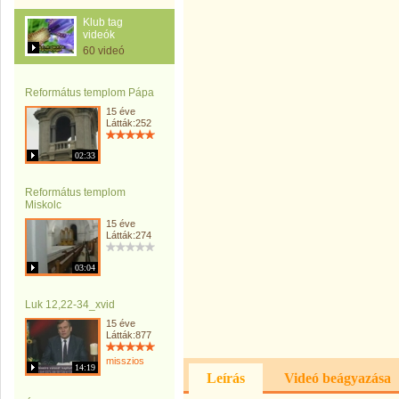
Klub tag
videók
60 videó
Református templom Pápa
15 éve
Látták:252
02:33
Református templom
Miskolc
15 éve
Látták:274
03:04
Luk 12,22-34_xvid
15 éve
Látták:877
misszios
14:19
Leírás
Videó beágyazása