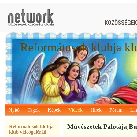
Reformátusok klubja kl
Nyitó
Tagok
Képek
Videók
Hírek
Fórum
Li
Művészetek Palotája,Bu
Reformátusok klubja
klub videógalériái