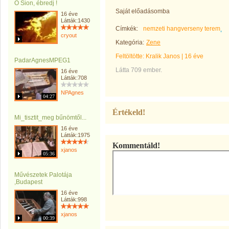
Ó Sion, ébredj !
Saját előadásomba
16 éve
Látták:1430
Címkék:
nemzeti hangverseny terem
cryout
Kategória:
Zene
Feltöltötte:
Kralik Janos
|
16 éve
PadarAgnesMPEG1
Látta 709 ember.
16 éve
Látták:708
NPAgnes
04:27
Értékeld!
Mi_tisztit_meg bűnömtől...
16 éve
Látták:1975
Kommentáld!
xjanos
05:36
Művészetek Palotája
,Budapest
16 éve
Látták:998
xjanos
00:39