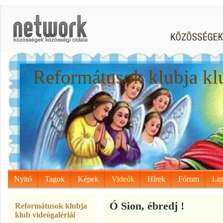
Reformátusok klubja kl
Nyitó
Tagok
Képek
Videók
Hírek
Fórum
Li
Ó Sion, ébredj !
Reformátusok klubja
klub videógalériái