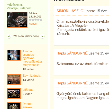
Művészetek
Palotája,Budapest
SIMON LÁSZLÓ
üzente
15 éve
16 éve
Látták:709
Óh,magasztallakés dicsőitelek,
xjanos
Krisztust.A Megvál-
01:08
tó megadta nekünk az élet igaz ö
irántunk.
7/8
oldal (60 videó)
Azon a
Hajdú SÁNDORNÉ
üzente
15 é
csendes
éjszakán
megszületett a
Számomra ez az ének bármikor 
Megváltónk!
18 videó
Egyház ének.
14 videó
Hajdú SÁNDORNÉ
üzente
15 é
előadás
Gyönyörű ének kellemes hang e
2 videó
meghallgathattam Nagyon igaz a
Ünnepi
énekek,