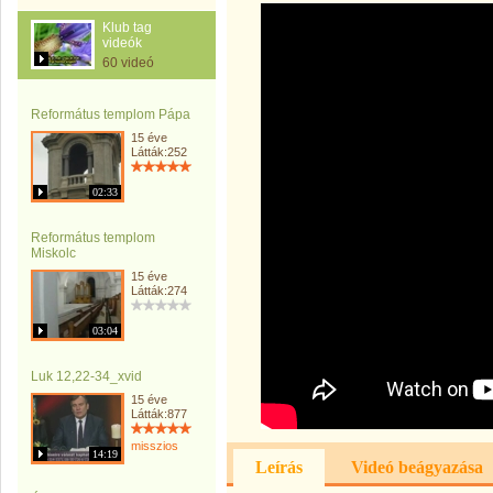
Klub tag
videók
60 videó
Református templom Pápa
15 éve
Látták:252
02:33
Református templom
Miskolc
15 éve
Látták:274
03:04
Luk 12,22-34_xvid
15 éve
Látták:877
misszios
14:19
Leírás
Videó beágyazása