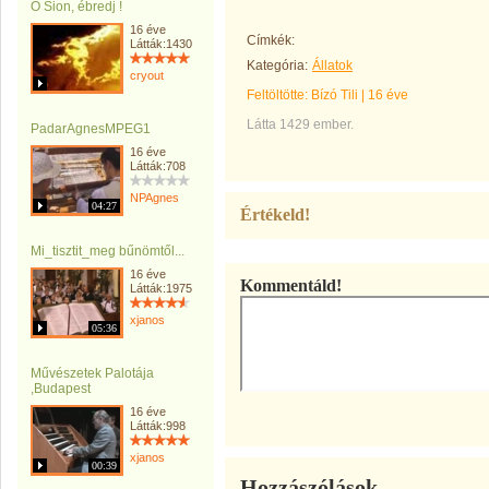
Ó Sion, ébredj !
16 éve
Címkék:
Látták:1430
Kategória:
Állatok
cryout
Feltöltötte:
Bízó Tili
|
16 éve
Látta 1429 ember.
PadarAgnesMPEG1
16 éve
Látták:708
NPAgnes
04:27
Értékeld!
Mi_tisztit_meg bűnömtől...
16 éve
Kommentáld!
Látták:1975
xjanos
05:36
Művészetek Palotája
,Budapest
16 éve
Látták:998
xjanos
00:39
Hozzászólások