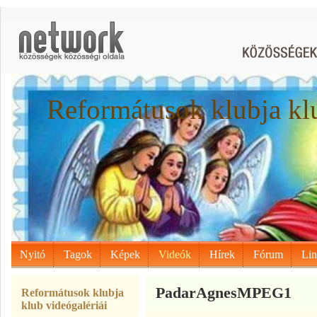
Reformátusok klubja kl
Nyitó
Tagok
Képek
Videók
Hírek
Fórum
Li
PadarAgnesMPEG1
Reformátusok klubja
klub videógalériái