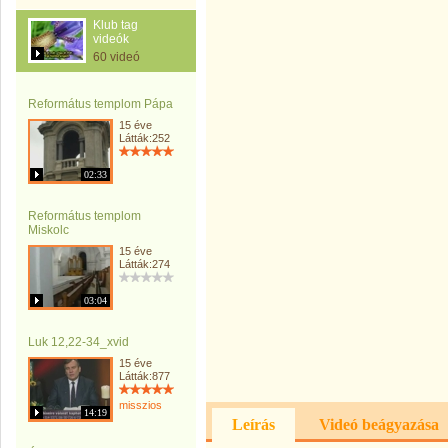
Klub tag
videók
60 videó
Református templom Pápa
15 éve
Látták:252
02:33
Református templom
Miskolc
15 éve
Látták:274
03:04
Luk 12,22-34_xvid
15 éve
Látták:877
misszios
14:19
Leírás
Videó beágyazása