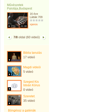
Művészetek
Palotája,Budapest
16 éve
Látták:709
xjanos
01:08
7/8
oldal (60 videó)
Biblia tanulás
17 videó
Magdi videói
5 videó
Szeged Kis
István Kórus
0 videó
Szeretet.
35 videó
Böngéssz a galériák