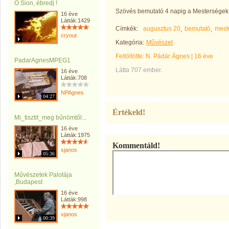
Ó Sion, ébredj !
Szövés bemutató 4 napig a Mesterségek
16 éve
Látták:1429
Címkék:
augusztus 20
bemutató
mest
cryout
Kategória:
Művészet
Feltöltötte:
N. Pádár Ágnes
|
16 éve
PadarAgnesMPEG1
Látta 707 ember.
16 éve
Látták:708
NPAgnes
04:27
Értékeld!
Mi_tisztit_meg bűnömtől...
16 éve
Látták:1975
Kommentáld!
xjanos
05:36
Művészetek Palotája
,Budapest
16 éve
Látták:998
xjanos
00:39