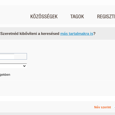
 Szeretnéd kibővíteni a keresésed
más tartalmakra is
?
égekben
Név szerint