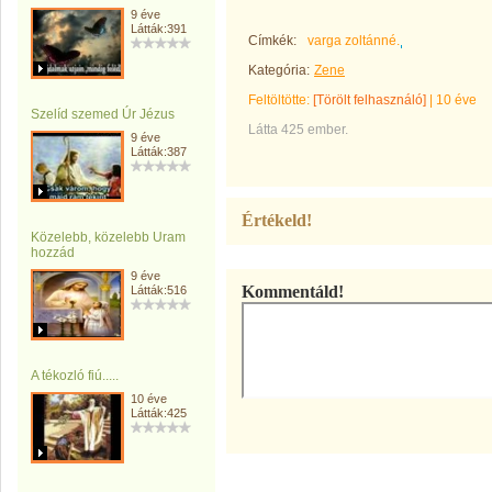
9 éve
Látták:391
Címkék:
varga zoltánné.
Kategória:
Zene
Feltöltötte:
[Törölt felhasználó]
|
10 éve
Szelíd szemed Úr Jézus
Látta 425 ember.
9 éve
Látták:387
Értékeld!
Közelebb, közelebb Uram
hozzád
9 éve
Kommentáld!
Látták:516
A tékozló fiú.....
10 éve
Látták:425