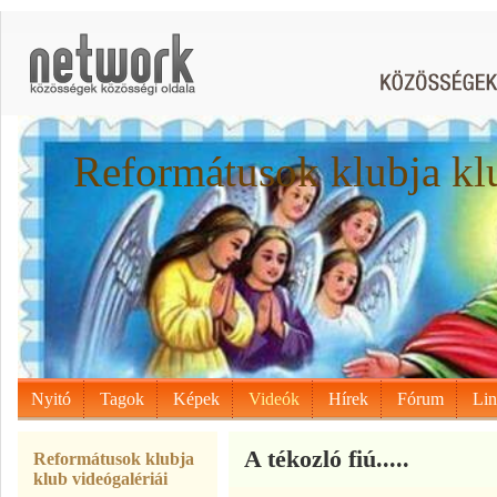
Reformátusok klubja kl
Nyitó
Tagok
Képek
Videók
Hírek
Fórum
Li
A tékozló fiú.....
Reformátusok klubja
klub videógalériái