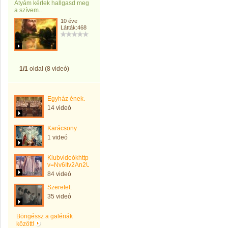
Atyám kérlek hallgasd meg
a szívem..
10 éve
Látták:468
1/1
oldal (8 videó)
Egyház ének.
14 videó
Karácsony
1 videó
Klubvideókhttp://www.youtube.com/watch?
v=Nv6Itv2An2U
84 videó
Szeretet.
35 videó
Böngéssz a galériák
között!