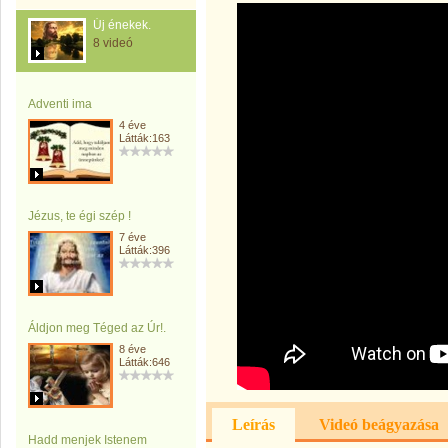
Új énekek.
8 videó
Adventi ima
4 éve
Látták:163
Jézus, te égi szép !
7 éve
Látták:396
Áldjon meg Téged az Úr!.
8 éve
Látták:646
Leírás
Videó beágyazása
Hadd menjek Istenem