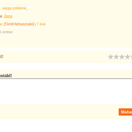
varga zoltánné
a:
Zene
te:
[Törölt felhasználó]
|
7 éve
6 ember.
d!
táld!