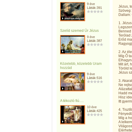
9 éve
Jézus, t
Látták:391
Szöveg: 
Dallam: 
1. Jézus
Legszent
Szelíd szemed Úr Jézus
Benned 
Terólad
9 éve
Erőd ma
Látták:387
Ragyogj
2. Az él
Míg Ő ta
Elhagyn
Közelebb, közelebb Uram
Mit árt,
hozzád
Töröld l
Jézus sz
9 éve
Látták:516
3. Akar
Ne rejts
Alázattal
Hadd me
Hisz ide
A tékozló fiú.....
Itt gyer
10 éve
4. Tiszt
Látták:425
Fényedb
Míg a ho
A lelkem
Világos
Elérhet