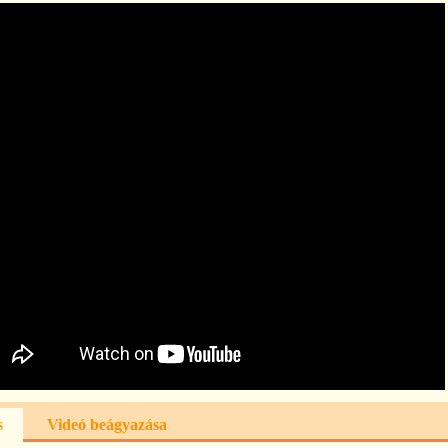
s
Videó beágyazása