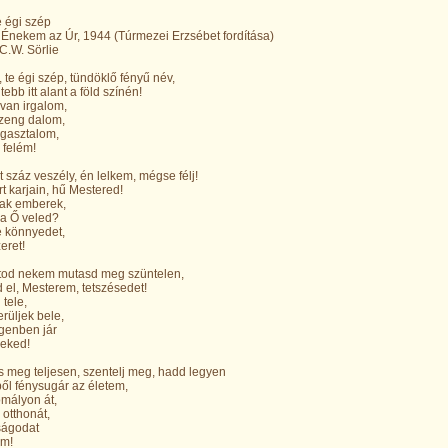
e égi szép
Énekem az Úr, 1944 (Túrmezei Erzsébet fordítása)
C.W. Sörlie
, te égi szép, tündöklő fényű név,
ebb itt alant a föld színén!
van irgalom,
 zeng dalom,
gasztalom,
 felém!
et száz veszély, én lelkem, mégse félj!
rt karjain, hű Mestered!
ak emberek,
 ha Ő veled?
e könnyedet,
eret!
atod nekem mutasd meg szüntelen,
d el, Mesterem, tetszésedet!
 tele,
rüljek bele,
genben jár
meked!
íts meg teljesen, szentelj meg, hadd legyen
ől fénysugár az életem,
mályon át,
 otthonát,
ságodat
em!