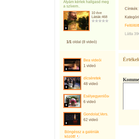
Atyám kérlek hallgasd meg
a szívem..
Címkék:
10 éve
Látták:468
Kategóri
Feltöltöt
Látta 39
1/1
oldal (8 videó)
Értékel
Bea videói
1 videó
dícséretek
Kommen
48 videó
Esélyegyenlőség
6 videó
Gondolat,Vers.
62 videó
Böngéssz a galériák
között!