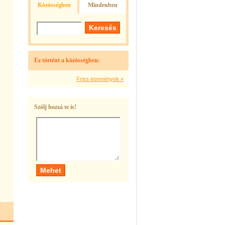
Közösségben
Mindenben
Ez történt a közösségben:
Friss események »
Szólj hozzá te is!