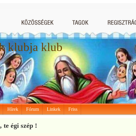
 klubja klub
Hírek
Fórum
Linkek
Friss
, te égi szép !