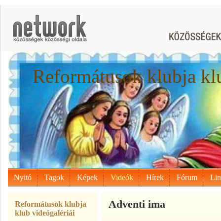
Reformátusok klubja kl
Nyitó
Tagok
Képek
Videók
Hírek
Fórum
Li
Adventi ima
Reformátusok klubja
klub videógalériái