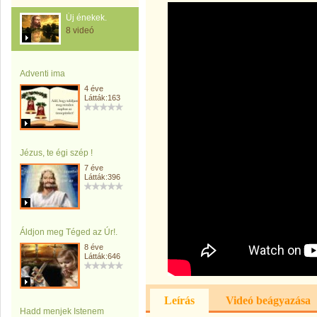
Új énekek.
8 videó
Adventi ima
4 éve
Látták:163
Jézus, te égi szép !
7 éve
Látták:396
Áldjon meg Téged az Úr!.
8 éve
Látták:646
Leírás
Videó beágyazása
Hadd menjek Istenem