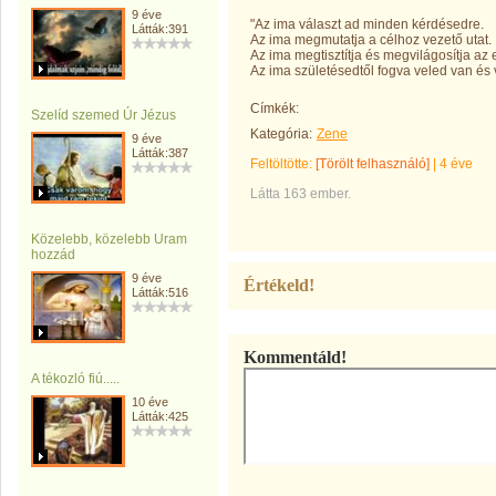
9 éve
"Az ima választ ad minden kérdésedre.
Látták:391
Az ima megmutatja a célhoz vezető utat.
Az ima megtisztítja és megvilágosítja az
Az ima születésedtől fogva veled van és v
Címkék:
Szelíd szemed Úr Jézus
Kategória:
Zene
9 éve
Látták:387
Feltöltötte:
[Törölt felhasználó]
|
4 éve
Látta 163 ember.
Közelebb, közelebb Uram
hozzád
9 éve
Értékeld!
Látták:516
Kommentáld!
A tékozló fiú.....
10 éve
Látták:425