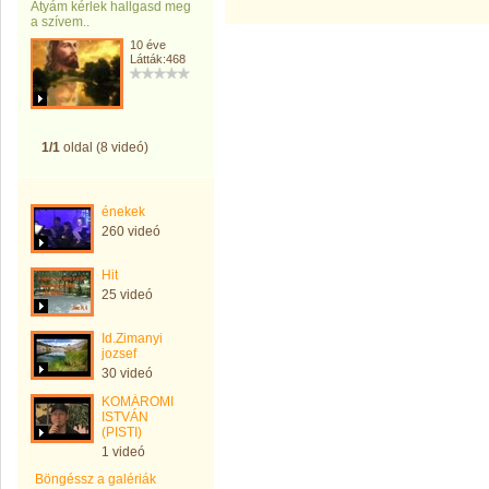
Atyám kérlek hallgasd meg
a szívem..
10 éve
Látták:468
1/1
oldal (8 videó)
énekek
260 videó
Hit
25 videó
Id.Zimanyi
jozsef
30 videó
KOMÁROMI
ISTVÁN
(PISTI)
1 videó
Böngéssz a galériák