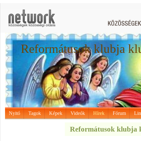
Reformátusok klubja kl
Nyitó
Tagok
Képek
Videók
Hírek
Fórum
Li
Reformátusok klubja k