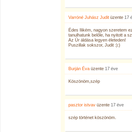
Varróné Juhász Judit
üzente
17 
Édes Ilikém, nagyon szeretem eze
tanulhatunk belőle, ha nyitott a sz
Az Úr áldása legyen életeden!
Puszillak sokszor, Judit :):)
Burján Éva
üzente
17 éve
Köszönöm,szép
pasztor istvav
üzente
17 éve
szép történet köszönöm.