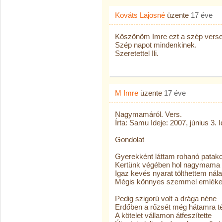
Kováts Lajosné
üzente
17 éve
Köszönöm Imre ezt a szép verse
Szép napot mindenkinek.
Szeretettel Ili.
M Imre
üzente
17 éve
Nagymamáról. Vers.
Írta: Samu Ideje: 2007, június 3.
Gondolat
Gyerekként láttam rohanó patako
Kertünk végében hol nagymama l
Igaz kevés nyarat tölthettem nála
Mégis könnyes szemmel emléke
Pedig szigorú volt a drága néne
Erdőben a rőzsét még hátamra t
A kötelet vállamon átfeszítette