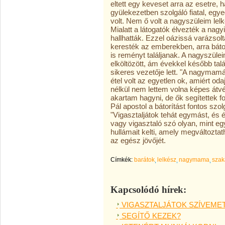
eltett egy keveset arra az esetre,
gyülekezetben szolgáló fiatal, egye
volt. Nem ő volt a nagyszüleim lel
Mialatt a látogatók élvezték a nagy
hallhatták. Ezzel oázissá varázsolt
keresték az emberekben, arra báto
is reményt találjanak. A nagyszülei
elköltözött, ám évekkel később ta
sikeres vezetője lett. "A nagymam
étel volt az egyetlen ok, amiért od
nélkül nem lettem volna képes átvé
akartam hagyni, de ők segítettek fo
Pál apostol a bátorítást fontos szolg
"Vigasztaljátok tehát egymást, és é
vagy vigasztaló szó olyan, mint eg
hullámait kelti, amely megváltoztath
az egész jövőjét.
Címkék:
barátok
lelkész
nagymama
szak
Kapcsolódó hírek:
VIGASZTALJÁTOK SZÍVEME
SEGÍTŐ KEZEK?