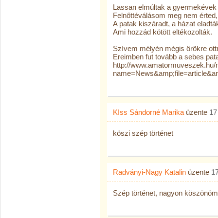
Lassan elmúltak a gyermekévek
Felnőttéválásom meg nem érted,
A patak kiszáradt, a házat eladtá
Ami hozzád kötött eltékozolták.
Szívem mélyén mégis örökre ot
Ereimben fut tovább a sebes pat
http://www.amatormuveszek.hu/
name=News&amp;file=article&a
KIss Sándorné Marika
üzente
17
köszi szép történet
Radványi-Nagy Katalin
üzente
1
Szép történet, nagyon köszönöm