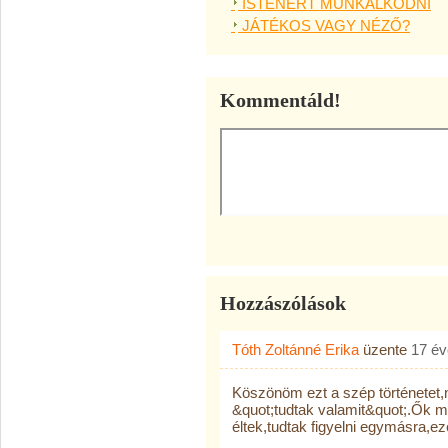
ISTENÉRT MUNKÁLKODNI
JÁTÉKOS VAGY NÉZŐ?
Kommentáld!
Hozzászólások
Tóth Zoltánné Erika
üzente
17 év
Köszönöm ezt a szép történetet,
&quot;tudtak valamit&quot;.Ők m
éltek,tudtak figyelni egymásra,ez