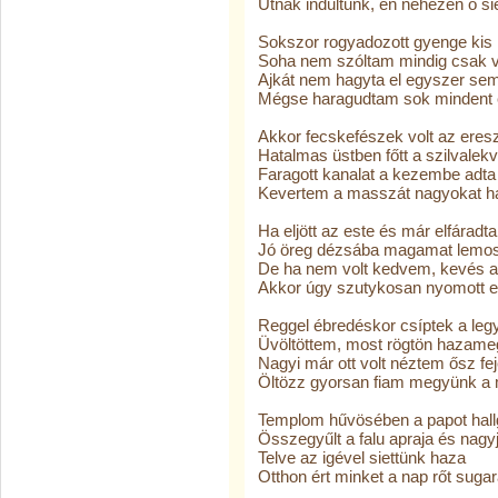
Útnak indultunk, én nehezen ő si
Sokszor rogyadozott gyenge kis
Soha nem szóltam mindig csak 
Ajkát nem hagyta el egyszer sem
Mégse haragudtam sok mindent é
Akkor fecskefészek volt az eresz
Hatalmas üstben főtt a szilvalekv
Faragott kanalat a kezembe adta
Kevertem a masszát nagyokat ha
Ha eljött az este és már elfáradt
Jó öreg dézsába magamat lemo
De ha nem volt kedvem, kevés 
Akkor úgy szutykosan nyomott e
Reggel ébredéskor csíptek a leg
Üvöltöttem, most rögtön hazame
Nagyi már ott volt néztem ősz fe
Öltözz gyorsan fiam megyünk a 
Templom hűvösében a papot hall
Összegyűlt a falu apraja és nagyj
Telve az igével siettünk haza
Otthon ért minket a nap rőt sugar