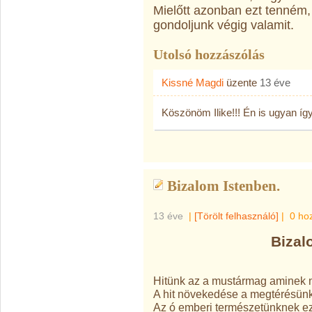
Mielőtt azonban ezt tenném, 
gondoljunk végig valamit.
Utolsó hozzászólás
Kissné Magdi
üzente
13 éve
Köszönöm Ilike!!! Én is ugyan í
Bizalom Istenben.
13 éve
|
[Törölt felhasználó]
|
0 ho
Bizal
Hitünk az a mustármag aminek n
A hit növekedése a megtérésünk
Az ó emberi természetünknek e