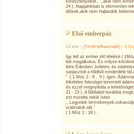
keresztényeket , ,,akik nem ismert
24 ) .Napjainkban is elismerően te
idősek,akik nem hajlandók belemer
Első emberpár.
13 éve
|
[Törölt felhasználó]
|
0 ho
Így lett az ember élő lélekké ( 1Móz
lett megalkotva. És milyen körülmény
létre Édenben ,keleten, és odahely
sarjasztott a földből mindenféle f
" ( 1 Móz 2 - 8 , 9 ) .Igen. Ádámn
tökéletes feleséget teremtett ádám
és ezzel megnyitotta a lehetőséget a
21 - 23 ) .A Bibliából továbbá megtu
ezt mondta nekik Isten
,, Legyetek termékenyek,sokasodjat
uralmatok alá "
( 1 Móz 1 : 28 ) .