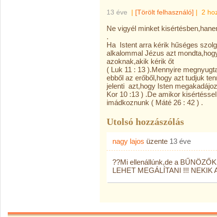
13 éve
|
[Törölt felhasználó]
|
2 ho
Ne vigyél minket kisértésben,hane
.
Ha Istent arra kérik hűséges szol
alkalommal Jézus azt mondta,hogy
azoknak,akik kérik őt
( Luk 11 : 13 ).Mennyire megnyugt
ebből az erőből,hogy azt tudjuk t
jelenti azt,hogy Isten megakadájo
Kor 10 :13 ) .De amikor kisértéss
imádkoznunk ( Máté 26 : 42 ) .
Utolsó hozzászólás
nagy lajos
üzente
13 éve
??Mi ellenállúnk,de a BŰNÖZ
LEHET MEGÁLÍTANI !!! NEKIK 