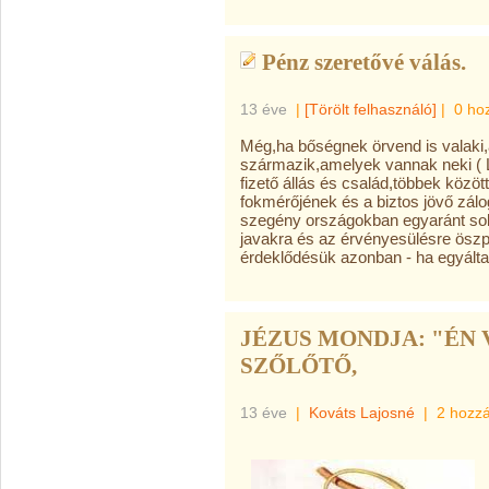
Pénz szeretővé válás.
13 éve
|
[Törölt felhasználó]
|
0 ho
Még,ha bőségnek örvend is valaki,
származik,amelyek vannak neki ( Lu
fizető állás és család,többek között
fokmérőjének és a biztos jövő zál
szegény országokban egyaránt sok
javakra és az érvényesülésre öszp
érdeklődésük azonban - ha egyáltal
JÉZUS MONDJA: "ÉN 
SZŐLŐTŐ,
13 éve
|
Kováts Lajosné
|
2 hozz