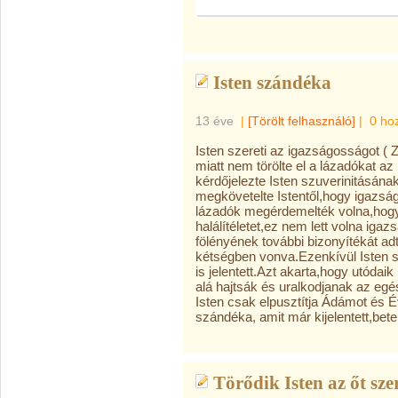
Isten szándéka
13 éve
|
[Törölt felhasználó]
|
0 ho
Isten szereti az igazságosságot ( Z
miatt nem törölte el a lázadókat a
kérdőjelezte Isten szuverinitásán
megkövetelte Istentől,hogy igazság
lázadók megérdemelték volna,hogy 
halálítéletet,ez nem lett volna iga
fölényének további bizonyítékát ad
kétségben vonva.Ezenkívül Isten 
is jelentett.Azt akarta,hogy utódai
alá hajtsák és uralkodjanak az egés
Isten csak elpusztítja Ádámot és 
szándéka, amit már kijelentett,bete
Törődik Isten az őt sze