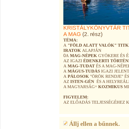
KRISTÁLYKÖNYVTÁR TI
A MAG
(2. rész)
TÉMA:
A
"FÖLD ALATT VALÓK" TIT
IRATOK
ALAPJÁN
0
A
MAG-NÉPEK
GYÖKERE ÉS É
AZ IGAZI
ÉDENKERTI TÖRTÉN
A
MAG-TUDAT
ÉS A MAG-NÉP
A
MÁGUS-TUDÁS
IGAZI JELEN
A
PÁLOSOK
"ÖRÖK RENDJE" É
AZ
ISTEN-GÉN
ÉS A HELYREÁL
A MAGYARSÁG=
KOZMIKUS
MI
FIGYELEM:
AZ ELŐADÁS TELJESSÉGÉHEZ 
Állj ellen a bűnnek.