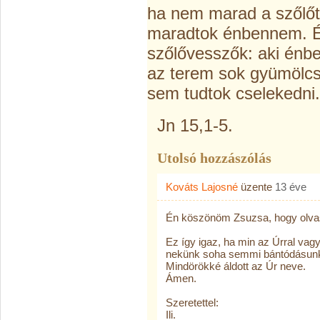
ha nem marad a szőlőt
maradtok énbennem. Én
szőlővesszők: aki énb
az terem sok gyümölcs
sem tudtok cselekedni.
Jn 15,1-5.
Utolsó hozzászólás
Kováts Lajosné
üzente
13 éve
Én köszönöm Zsuzsa, hogy olva
Ez így igaz, ha min az Úrral va
nekünk soha semmi bántódásunk 
Mindörökké áldott az Úr neve.
Ámen.
Szeretettel:
Ili.