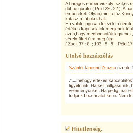
A haragos ember viszályt szít,és 
dühbe gurulni ( Péld 29 : 22 ). A 
embereket. Olyan,mint a tűz.Könnye
katasztrófát okozhat.
Ha valaki jogosan fejezi ki a nemte
értékes kapcsolatok menjenek tönk
azon,hogy megbocsátók legyenek,é
sérelmüket újra meg újra
( Zsolt 37 : 8 ; 103 : 8 , 9 ; Péld 17 
Utolsó hozzászólás
Szántó Jánosné Zsuzsa
üzente
.".....nehogy értékes kapcsolatok
figyelnünk. Ha kell hallgassunk, 
véleményünket. Ha pedig már el
tudjunk bocsánatot kérni. Nem kö
Hitetlenség.