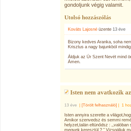
gondoljunk végig valamit.
Utolsó hozzászólás
Kováts Lajosné
üzente
13 éve
Bizony kedves Aranka, soha nem 
Krisztus a nagy bajunkból mindig t
Áldjuk az Úr Szent Nevét mind ör
Ámen.
Isten nem avatkozik az
13 éve
|
[Törölt felhasználó]
|
1 ho
Isten annyira szerette a világot,hogy
Amikor szenvedsz és semmi remén
helyzet,talán eltünődsz : ,,valóban
megyek keresztül ? " Vizsgáljuk meg