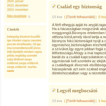
2024. január
2023. december
Család egy biztonság
2023. november
Még régebbiek
13 éve
|
[Törölt felhasználó]
|
0 ho
A férfi elhegyja apját és anyját,rag
Ha a házasságban megszűnik abiza
Címkék
meggyengül.Bizonyos értelemben loj
otthona körül,amely távol tartja a 
betegség
bizalom
buzdító
ige minden napra
csendes
bizonyos fokú biztonságot nyújt a c
percek
elmélkedés.
hit
ige
egymáshoz,biztonságban érezhetik
ima
ismeretterjesztő
jézus
a szívüket.Így egyre jobban fogjá s
lelki táplálék minden napra
létfontosságú.Ahogy a mai napiszö
példa
segítség
szeretet
baráti és a családi kapcsolatokon 
szép
történet
varga
egymásnak kell szentelni az idejü
zoltánné
varga zoltánné.
a családtagok élveznek elsőbbsége
varga zoltánné. marika
házaspárnak azt sem szabad enge
vers
döntéshozatalban vagy a nézetelté
Legyél megbocsátó
13 éve
|
[Törölt felhasználó]
|
1 ho