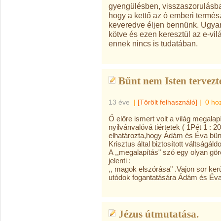
gyengülésben, visszaszorulásba
hogy a kettő az ó emberi termész
keveredve éljen bennünk. Ugyan
kötve és ezen keresztül az e-vi
ennek nincs is tudatában.
Bűnt nem Isten tervezt
13 éve
|
[Törölt felhasználó]
|
0 ho
Ő előre ismert volt a világ megalap
nyilvánvalóvá tiértetek ( 1Pét 1 : 20
elhatározta,hogy Ádám és Éva bün
Krisztus által biztosított váltságál
A ,,megalapítás" szó egy olyan görö
jelenti :
,, magok elszórása" .Vajon sor ker
utódok fogantatására Ádám és Éva
Jézus útmutatása.