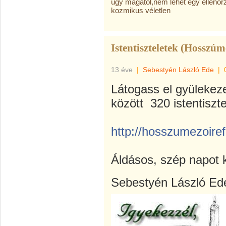
úgy magától,nem lehet egy ellenőr
kozmikus véletlen
Istentiszteletek (Hosszúm
13 éve
|
Sebestyén László Ede
|
Látogass el gyülekeze
között 320 istentisztel
http://hosszumezoiref
Áldásos, szép napot 
Sebestyén László Ed