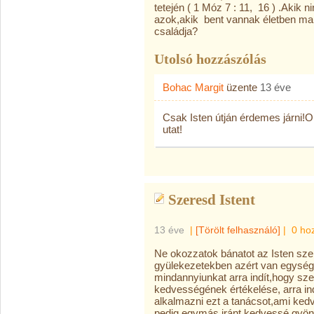
tetején ( 1 Móz 7 : 11, 16 ) .Akik
azok,akik bent vannak életben mar
családja?
Utolsó hozzászólás
Bohac Margit
üzente
13 éve
Csak Isten útján érdemes járni!O
utat!
Szeresd Istent
13 éve
|
[Törölt felhasználó]
|
0 ho
Ne okozzatok bánatot az Isten szen
gyülekezetekben azért van egység,m
mindannyiunkat arra indít,hogy sze
kedvességének értékelése, arra i
alkalmazni ezt a tanácsot,ami k
pedig egymás iránt kedvessé,gyö