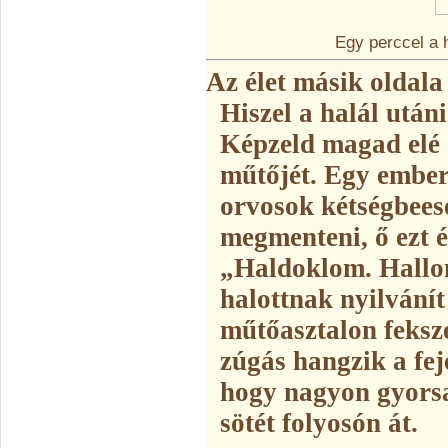
Egy perccel a 
Az élet másik oldala
Hiszel a halál után
Képzeld magad elé
műtőjét. Egy ember
orvosok kétségbees
megmenteni, ő ezt é
„Haldoklom. Hallo
halottnak nyilvání
műtőasztalon feksz
zúgás hangzik a fe
hogy nagyon gyorsa
sötét folyosón át.