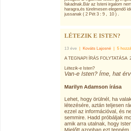
fakadnak.Bár az Isteni irgalom nem
haragra,és türelmesen elegendő i
jussanak ( 2 Pét 3 : 9 , 10 ) .
LÉTEZIK E ISTEN?
13 éve
|
Kováts Lajosné
|
5 hozz
A TEGNAPI ÍRÁS FOLYTATÁSA 
Létezik-e Isten?
Van-e Isten? Íme, hat érv
Marilyn Adamson írása
Lehet, hogy örülnél, ha vala
létezésére, aztán teljesen rá
ezzel az információval, és 
semmire. Hadd próbáljak mo
amik arra utalnak, hogy Isten
Mielőtt azonban ezt tenném, 