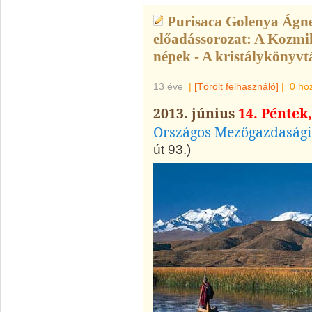
Purisaca Golenya Ágnes
előadássorozat: A Kozmi
népek - A kristálykönyvtá
13 éve
|
[Törölt felhasználó]
|
0 ho
2013. június
14. Péntek
Országos Mezőgazdaság
út 93.)