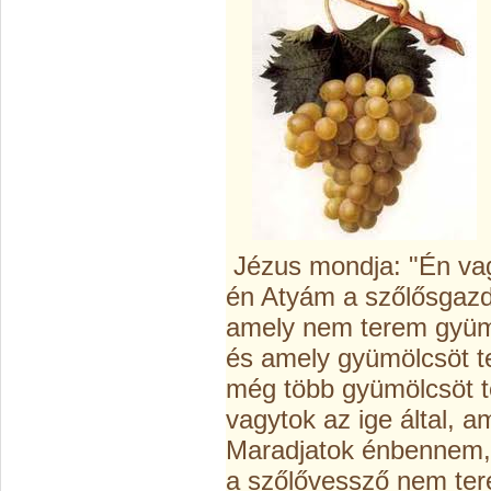
Jézus mondja: "Én vagy
én Atyám a szőlősgazd
amely nem terem gyüm
és amely gyümölcsöt te
még több gyümölcsöt te
vagytok az ige által, a
Maradjatok énbennem, 
a szőlővessző nem ter