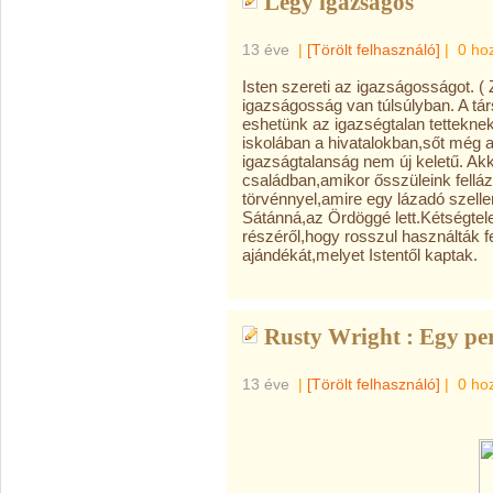
Légy igazságos
13 éve
|
[Törölt felhasználó]
|
0 ho
Isten szereti az igazságosságot. (
igazságosság van túlsúlyban. A tá
eshetünk az igazségtalan tettekn
iskolában a hivatalokban,sőt még 
igazságtalanság nem új keletű. Ak
családban,amikor ősszüleink fell
törvénnyel,amire egy lázadó szell
Sátánná,az Ördöggé lett.Kétségtel
részéről,hogy rosszul használták f
ajándékát,melyet Istentől kaptak.
Rusty Wright : Egy per
13 éve
|
[Törölt felhasználó]
|
0 ho