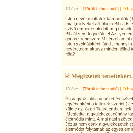
13 éve
|
[Törölt felhasználó]
|
0 ho
Isten nevét miattatok káromolják (
miatt,melyeket állítólag a Biblia I
szívű ember csalódott,míg mások 
Bibliát sem fogadják el.Az ilyen e
gonosz rendszere.Mit érzel amint n
Isten szolgájaként látod , mennyi 
nevére,nem akarsz minden tőlled t
róla?
Megfizetek tetteitekért.
13 éve
|
[Törölt felhasználó]
|
0 ho
Én vagyok ,aki a veséket és szívek
egyénenként a tetteitek szerint ( J
küldte az ókori Tiatira embereinek ,
.Megfedte a gyülekezet néhány tag
életmódja miatt. A mai napi szöv
Jézus nem csak a gyülekezetek egé
életmódot folytatnak az egyes em