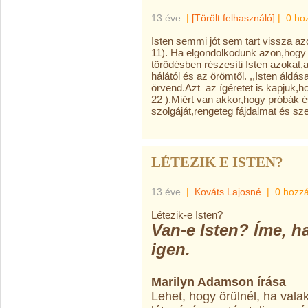
13 éve
|
[Törölt felhasználó]
|
0 ho
Isten semmi jót sem tart vissza azok
11). Ha elgondolkodunk azon,hog
törődésben részesíti Isten azokat,a
hálától és az örömtől. ,,Isten áldása
örvend.Azt az ígéretet is kapjuk,h
22 ).Miért van akkor,hogy próbák és
szolgáját,rengeteg fájdalmat és s
LÉTEZIK E ISTEN?
13 éve
|
Kováts Lajosné
|
0 hozz
Létezik-e Isten?
Van-e Isten? Íme, ha
igen.
Marilyn Adamson írása
Lehet, hogy örülnél, ha vala