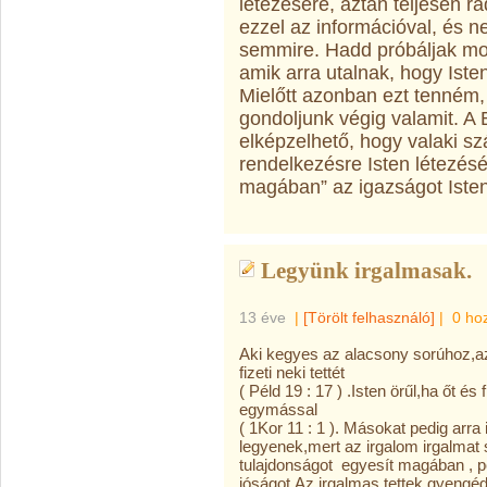
létezésére, aztán teljesen rá
ezzel az információval, és 
semmire. Hadd próbáljak mo
amik arra utalnak, hogy Isten
Mielőtt azonban ezt tenném, 
gondoljunk végig valamit. A 
elképzelhető, hogy valaki sz
rendelkezésre Isten létezésé
magában” az igazságot Isten
Legyünk irgalmasak.
13 éve
|
[Törölt felhasználó]
|
0 ho
Aki kegyes az alacsony sorúhoz,a
fizeti neki tettét
( Péld 19 : 17 ) .Isten örűl,ha őt é
egymással
( 1Kor 11 : 1 ). Másokat pedig arra
legyenek,mert az irgalom irgalmat s
tulajdonságot egyesít magában , p
jóságot.Az irgalmas tettek gyengéd