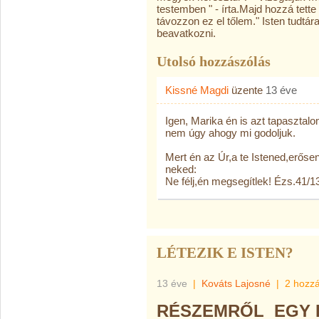
testemben " - írta.Majd hozzá tette
távozzon ez el tőlem." Isten tudtá
beavatkozni.
Utolsó hozzászólás
Kissné Magdi
üzente
13 éve
Igen, Marika én is azt tapasztal
nem úgy ahogy mi godoljuk.
Mert én az Úr,a te Istened,erős
neked:
Ne félj,én megsegítlek! Ézs.41/1
LÉTEZIK E ISTEN?
13 éve
|
Kováts Lajosné
|
2 hozz
RÉSZEMRŐL EGY 