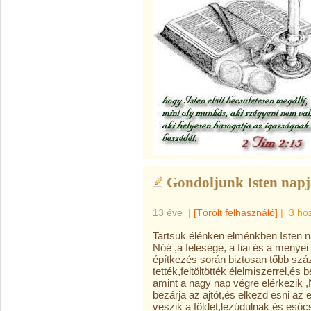
Gondoljunk Isten napj
13 éve
|
[Törölt felhasználó]
|
3 ho
Tartsuk élénken elménkben Isten napj
Nóé ,a felesége, a fiai és a menyei 
építkezés során biztosan tőbb szá
tették,feltöltötték élelmiszerrel,és
amint a nagy nap végre elérkezik 
bezárja az ajtót,és elkezd esni az
veszik a földet,lezúdulnak és es