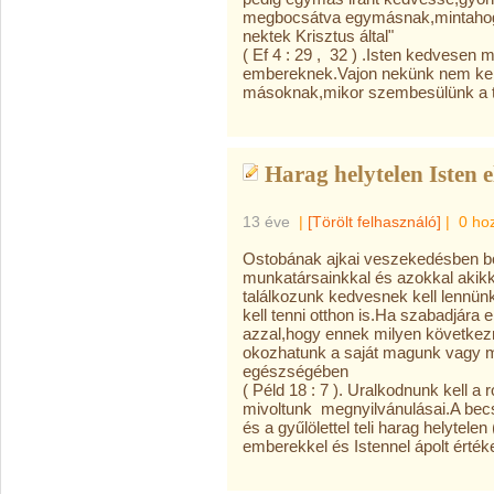
megbocsátva egymásnak,mintahogy
nektek Krisztus által"
( Ef 4 : 29 , 32 ) .Isten kedvesen 
embereknek.Vajon nekünk nem kel
másoknak,mikor szembesülünk a t
Harag helytelen Isten e
13 éve
|
[Törölt felhasználó]
|
0 ho
Ostobának ajkai veszekedésben boc
munkatársainkkal és azokkal akikk
találkozunk kedvesnek kell lennün
kell tenni otthon is.Ha szabadjára
azzal,hogy ennek milyen következ
okozhatunk a saját magunk vagy má
egészségében
( Péld 18 : 7 ). Uralkodnunk kell a
mivoltunk megnyilvánulásai.A be
és a gyűlölettel teli harag helytelen
emberekkel és Istennel ápolt érték