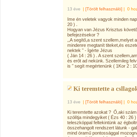
13 éve
|
[Törölt felhasználó]
|
0 ho
Ime én veletek vagyok minden napo
20 ) .
Hogyan van Jézus Krisztus követőiv
befejezésekor ?
,,A segítő,a szent szellem,melyet
mindenre megtanít titeket,és eszet
nektek " - Ígérte Jézus
( Ján 14 : 26 ) . A szent szellem,
és erőt ad nekünk. Szellemileg felv
is " segít megértenünk ( 1Kor 2 : 10
Ki teremtette a csllago
13 éve
|
[Törölt felhasználó]
|
0 ho
Ki teremtette azokat ? Ő,aki szám
szólítja mindegyiket ( Ézs 40 : 2
teleszkóppal feltekintünk az égbol
összehangolt rendszert látunk - ga
mind óramű pontossággal mozognak