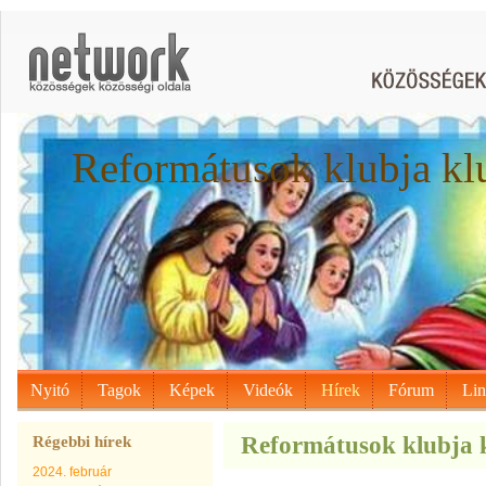
Reformátusok klubja kl
Nyitó
Tagok
Képek
Videók
Hírek
Fórum
Li
Reformátusok klubja kl
Régebbi hírek
2024. február