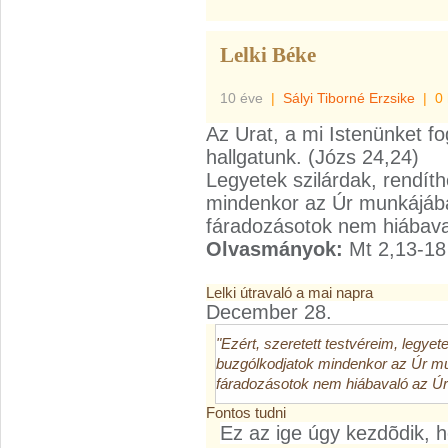
Lelki Béke
10 éve
|
Sályi Tiborné Erzsike
|
0
Az Urat, a mi Istenünket fo
hallgatunk. (Józs 24,24)
Legyetek szilárdak, rendíth
mindenkor az Úr munkájába
fáradozásotok nem hiábava
Olvasmányok:
Mt 2,13-18
Lelki útravaló a mai napra
December 28.
"Ezért, szeretett testvéreim, legyete
buzgólkodjatok mindenkor az Úr mu
fáradozásotok nem hiábavaló az Úr
Fontos tudni
Ez az ige úgy kezdõdik, h