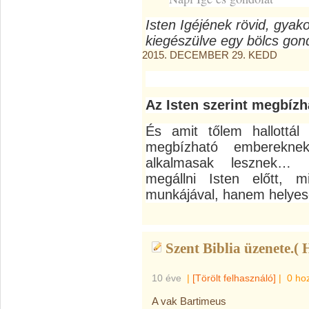
Isten Igéjének rövid, gyak
kiegészülve egy bölcs gond
2015. DECEMBER 29. KEDD
Az Isten szerint megbízha
És amit tőlem hallottál
megbízható emberekne
alkalmasak lesznek… I
megállni Isten előtt, 
munkájával, hanem helyesen
Szent Biblia üzenete.( H
10 éve
|
[Törölt felhasználó]
|
0 ho
A vak Bartimeus