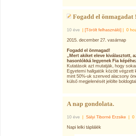
Fogadd el önmagadat 
10 éve
|
[Törölt felhasználó]
|
0 ho
2015. december 27. vasárnap
Fogadd el önmagad!
„Mert akiket eleve kiválasztott, a
hasonlókká legyenek Fia képéhe
Kutatások azt mutatják, hogy sok
Egyetemi hallgatók között végzett 
mint 50%-uk szenved alacsony öné
külső megjelenését jelölte boldogt
A nap gondolata.
10 éve
|
Sályi Tiborné Erzsike
|
0
Napi lelki táplálék