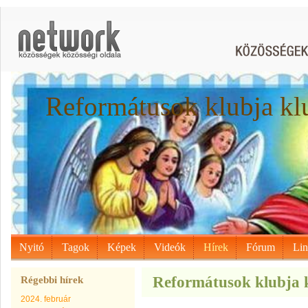
Reformátusok klubja kl
Nyitó
Tagok
Képek
Videók
Hírek
Fórum
Li
Reformátusok klubja k
Régebbi hírek
2024. február