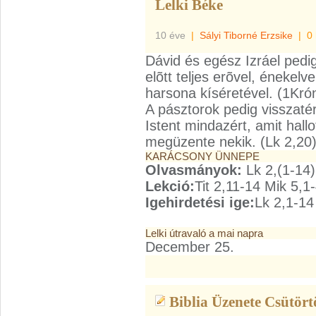
Lelki Béke
10 éve
|
Sályi Tiborné Erzsike
|
0
Dávid és egész Izráel pedig
elõtt teljes erõvel, énekelve
harsona kíséretével. (1Kró
A pásztorok pedig visszaté
Istent mindazért, amit hall
megüzente nekik. (Lk 2,20
KARÁCSONY ÜNNEPE
Olvasmányok:
Lk 2,(1-14)
Lekció:
Tit 2,11-14 Mik 5,1
Igehirdetési ige:
Lk 2,1-14
Lelki útravaló a mai napra
December 25.
Biblia Üzenete Csütört