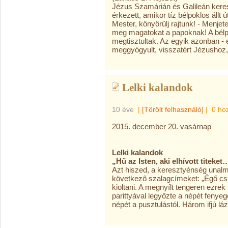
Jézus Szamárián és Galileán keresz
érkezett, amikor tíz bélpoklos állt ú
Mester, könyörülj rajtunk! - Menje
meg magatokat a papoknak! A bélpo
megtisztultak. Az egyik azonban - 
meggyógyult, visszatért Jézushoz, 
Lelki kalandok
10 éve
|
[Törölt felhasználó]
|
0 ho
2015. december 20. vasárnap
Lelki kalandok
„Hű az Isten, aki elhívott titeke
Azt hiszed, a keresztyénség una
következő szalagcímeket: „Égő csi
kioltani. A megnyílt tengeren ezrek
parittyával legyőzte a népét fenye
népét a pusztulástól. Három ifjú lá