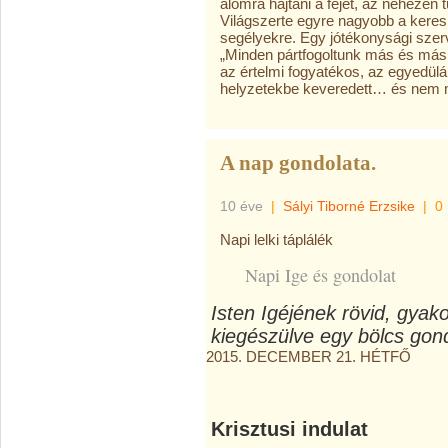
álomra hajtani a fejét, az nehezen t
Világszerte egyre nagyobb a keres
segélyekre. Egy jótékonysági szer
„Minden pártfogoltunk más és más, 
az értelmi fogyatékos, az egyedülál
helyzetekbe keveredett… és nem m
A nap gondolata.
10 éve
|
Sályi Tiborné Erzsike
|
0
Napi lelki táplálék
Napi Ige és gondolat
Isten Igéjének rövid, gyak
kiegészülve egy bölcs gond
2015. DECEMBER 21. HÉTFŐ
Krisztusi indulat