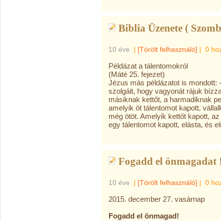
Biblia Üzenete ( Szomb
10 éve
|
[Törölt felhasználó]
|
0 ho
Példázat a tálentomokról
(Máté 25. fejezet)
Jézus más példázatot is mondott: -
szolgáit, hogy vagyonát rájuk bízza
másiknak kettőt, a harmadiknak ped
amelyik öt tálentomot kapott, válla
még ötöt. Amelyik kettőt kapott, 
egy tálentomot kapott, elásta, és el
Fogadd el önmagadat 
10 éve
|
[Törölt felhasználó]
|
0 ho
2015. december 27. vasárnap
Fogadd el önmagad!