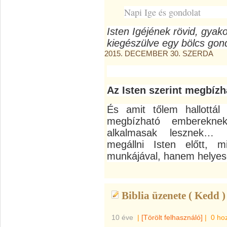
Napi Ige és gondolat
Isten Igéjének rövid, gyak
kiegészülve egy bölcs gond
2015. DECEMBER 30. SZERDA
Az Isten szerint megbízha
És amit tőlem hallottál
megbízható emberekne
alkalmasak lesznek… I
megállni Isten előtt, 
munkájával, hanem helyesen
Biblia üzenete ( Kedd )
10 éve
|
[Törölt felhasználó]
|
0 ho