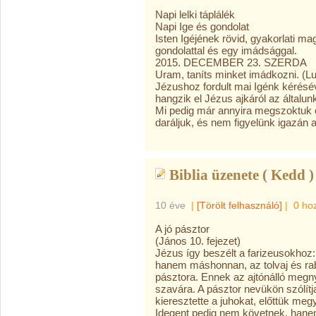
Napi lelki táplálék
Napi Ige és gondolat
Isten Igéjének rövid, gyakorlati m
gondolattal és egy imádsággal.
2015. DECEMBER 23. SZERDA
Uram, taníts minket imádkozni. (L
Jézushoz fordult mai Igénk kérésév
hangzik el Jézus ajkáról az általu
Mi pedig már annyira megszoktuk e
daráljuk, és nem figyelünk igazán 
Biblia üzenete ( Kedd )
10 éve
|
[Törölt felhasználó]
|
0 ho
A jó pásztor
(János 10. fejezet)
Jézus így beszélt a farizeusokhoz:
hanem máshonnan, az tolvaj és rabl
pásztora. Ennek az ajtónálló megnyi
szavára. A pásztor nevükön szólítja
kieresztette a juhokat, előttük meg
Idegent pedig nem követnek, hanem