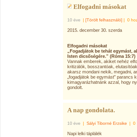
Elfogadni másokat
10 éve
|
[Törölt felhasználó]
|
0 ho
2015. december 30. szerda
Elfogadni másokat
„Fogadjátok be tehát egymást, a
Isten dicsőségére.” (Róma 15:7)
Vannak emberek, akiket nehéz elfo
kritizálók, bosszantóak, elutasító
akarsz mondani nekik, megadni, ami
„fogadjátok be egymást” parancs ké
kimagyarázhatnánk azzal, hogy nyi
gondolt.
A nap gondolata.
10 éve
|
Sályi Tiborné Erzsike
|
0
Napi lelki táplálék