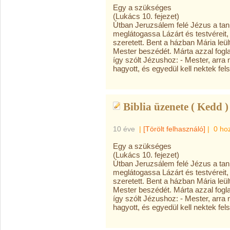
Egy a szükséges
(Lukács 10. fejezet)
Útban Jeruzsálem felé Jézus a tan
meglátogassa Lázárt és testvéreit,
szeretett. Bent a házban Mária leül
Mester beszédét. Márta azzal fogla
így szólt Jézushoz: - Mester, arr
hagyott, és egyedül kell nektek fe
Biblia üzenete ( Kedd )
10 éve
|
[Törölt felhasználó]
|
0 ho
Egy a szükséges
(Lukács 10. fejezet)
Útban Jeruzsálem felé Jézus a tan
meglátogassa Lázárt és testvéreit,
szeretett. Bent a házban Mária leül
Mester beszédét. Márta azzal fogla
így szólt Jézushoz: - Mester, arr
hagyott, és egyedül kell nektek fe