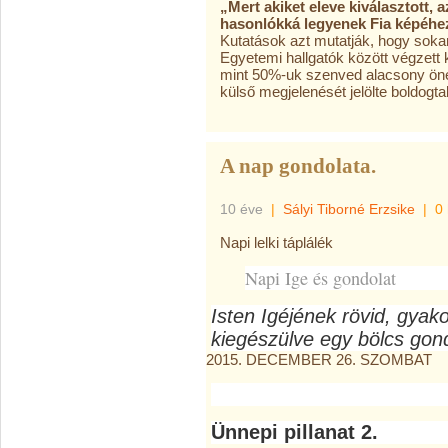
„Mert akiket eleve kiválasztott, a
hasonlókká legyenek Fia képéhe
Kutatások azt mutatják, hogy sok
Egyetemi hallgatók között végzett 
mint 50%-uk szenved alacsony öné
külső megjelenését jelölte boldogt
A nap gondolata.
10 éve
|
Sályi Tiborné Erzsike
|
0
Napi lelki táplálék
Napi Ige és gondolat
Isten Igéjének rövid, gyak
kiegészülve egy bölcs gond
2015. DECEMBER 26. SZOMBAT
Ünnepi pillanat 2.