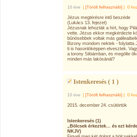
10 éve
|
[Törölt felhasználó]
|
0 ho
Jézus megtérésre intő beszéde
(Lukács 13. fejezet)
Jézusnak lehozták a hírt, hogy Pilá
vette. Jézus ekkor megkérdezte köv
bűnösebbek voltak más galileaibelie
Bizony mondom nektek - folytatta 
ti is hasonlóképpen elvesztek. Vagy
a torony Silóámban, és megölte őke
minden más lakósánál?
Istenkeresés ( 1 )
10 éve
|
[Törölt felhasználó]
|
0 ho
2015. december 24. csütörtök
Istenkeresés (1)
„Bölcsek érkeztek… és ezt kérde
NKJV)
Figyelj meg két dolgot a bölcsekke