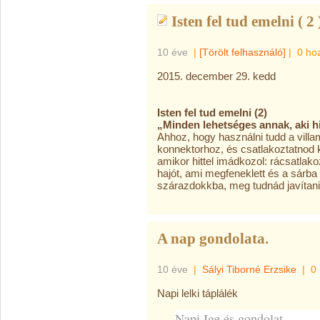
Isten fel tud emelni ( 2 
10 éve
|
[Törölt felhasználó]
|
0 ho
2015. december 29. kedd
Isten fel tud emelni (2)
„Minden lehetséges annak, aki hi
Ahhoz, hogy használni tudd a villa
konnektorhoz, és csatlakoztatnod ke
amikor hittel imádkozol: rácsatlako
hajót, ami megfeneklett és a sárba 
szárazdokkba, meg tudnád javítani, 
A nap gondolata.
10 éve
|
Sályi Tiborné Erzsike
|
0
Napi lelki táplálék
Napi Ige és gondolat