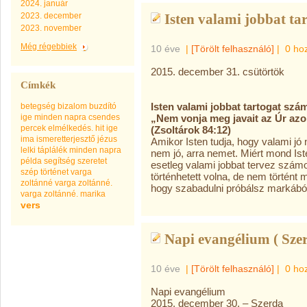
2024. január
2023. december
Isten valami jobbat t
2023. november
Még régebbiek
10 éve
|
[Törölt felhasználó]
|
0 ho
2015. december 31. csütörtök
Címkék
Isten valami jobbat tartogat szá
betegség
bizalom
buzdító
ige minden napra
csendes
„Nem vonja meg javait az Úr azok
percek
elmélkedés.
hit
ige
(Zsoltárok 84:12)
ima
ismeretterjesztő
jézus
Amikor Isten tudja, hogy valami jó
lelki táplálék minden napra
nem jó, arra nemet. Miért mond Ist
példa
segítség
szeretet
esetleg valami jobbat tervez számod
szép
történet
varga
történhetett volna, de nem történt 
zoltánné
varga zoltánné.
hogy szabadulni próbálsz markából,
varga zoltánné. marika
vers
Napi evangélium ( Szer
10 éve
|
[Törölt felhasználó]
|
0 ho
Napi evangélium
2015. december 30. – Szerda