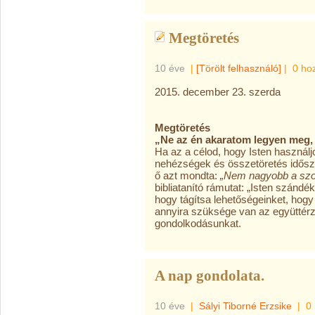
Megtöretés
10 éve
|
[Törölt felhasználó]
|
0 ho
2015. december 23. szerda
Megtöretés
„Ne az én akaratom legyen meg, 
Ha az a célod, hogy Isten használ
nehézségek és összetöretés időszak
ő azt mondta:
„Nem nagyobb a szo
bibliatanító rámutat: „Isten szán
hogy tágítsa lehetőségeinket, hogy
annyira szüksége van az együttérz
gondolkodásunkat.
A nap gondolata.
10 éve
|
Sályi Tiborné Erzsike
|
0