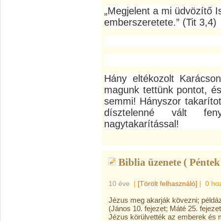
„Megjelent a mi üdvözítő 
emberszeretete.” (Tit 3,4)
Hány eltékozolt Karácson
magunk tettünk pontot, és
semmi! Hányszor takarítot
dísztelenné vált fe
nagytakarítással!
Biblia üzenete ( Péntek
10 éve
|
[Törölt felhasználó]
|
0 ho
Jézus meg akarják kövezni; példáza
(János 10. fejezet; Máté 25. fejezet
Jézus körülvették az emberek és 