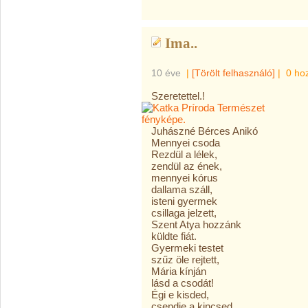
Ima..
10 éve
|
[Törölt felhasználó]
|
0 ho
Szeretettel.!
Juhászné Bérces Anikó
Mennyei csoda
Rezdül a lélek,
zendül az ének,
mennyei kórus
dallama száll,
isteni gyermek
csillaga jelzett,
Szent Atya hozzánk
küldte fiát.
Gyermeki testet
szűz öle rejtett,
Mária kínján
lásd a csodát!
Égi e kisded,
csendje a kincsed,