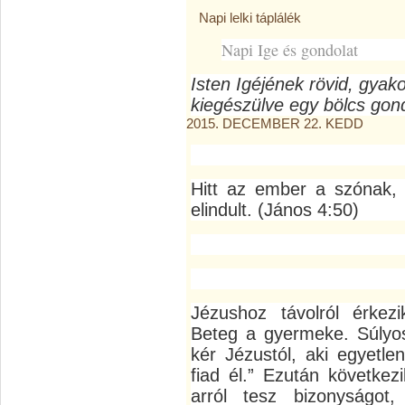
Napi lelki táplálék
Napi Ige és gondolat
Isten Igéjének rövid, gyak
kiegészülve egy bölcs gond
2015. DECEMBER 22. KEDD
Hitt az ember a szónak,
elindult. (János 4:50)
Jézushoz távolról érkezik
Beteg a gyermeke. Súlyos
kér Jézustól, aki egyetl
fiad él.” Ezután következ
arról tesz bizonyságot,