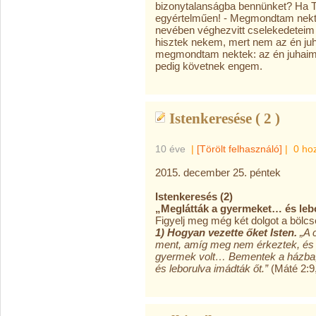
bizonytalanságba bennünket? Ha 
egyértelműen! - Megmondtam nekt
nevében véghezvitt cselekedeteim
hisztek nekem, mert nem az én juh
megmondtam nektek: az én juhaim 
pedig követnek engem.
Istenkeresése ( 2 )
10 éve
|
[Törölt felhasználó]
|
0 ho
2015. december 25. péntek
Istenkeresés (2)
„Meglátták a gyermeket… és lebo
Figyelj meg még két dolgot a bölc
1) Hogyan vezette őket Isten.
„A 
ment, amíg meg nem érkeztek, és akk
gyermek volt… Bementek a házba, 
és leborulva imádták őt.”
(Máté 2:9