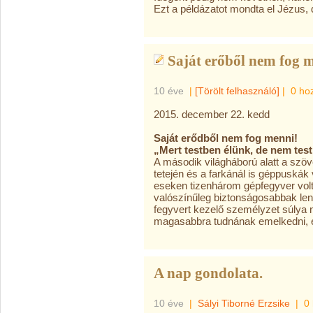
Ezt a példázatot mondta el Jézus, 
Saját erőből nem fog m
10 éve
|
[Törölt felhasználó]
|
0 ho
2015. december 22. kedd
Saját erődből nem fog menni!
„Mert testben élünk, de nem tes
A második világháború alatt a szö
tetején és a farkánál is géppuskák 
eseken tizenhárom gépfegyver volt.
valószínűleg biztonságosabbak len
fegyvert kezelő személyzet súlya 
magasabbra tudnának emelkedni, ez
A nap gondolata.
10 éve
|
Sályi Tiborné Erzsike
|
0