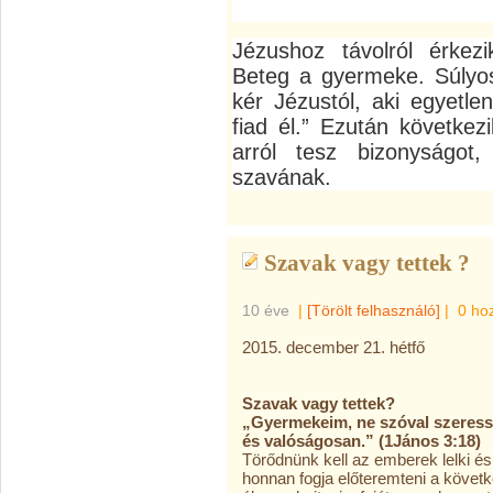
Jézushoz távolról érkezik
Beteg a gyermeke. Súlyos
kér Jézustól, aki egyetl
fiad él.” Ezután következ
arról tesz bizonyságot,
szavának.
Szavak vagy tettek ?
10 éve
|
[Törölt felhasználó]
|
0 ho
2015. december 21. hétfő
Szavak vagy tettek?
„Gyermekeim, ne szóval szeressü
és valóságosan.” (1János 3:18)
Törődnünk kell az emberek lelki és 
honnan fogja előteremteni a követke