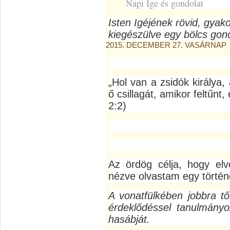
Napi Ige és gondolat
Isten Igéjének rövid, gyak
kiegészülve egy bölcs gond
2015. DECEMBER 27. VASÁRNAP
„Hol van a zsidók királya,
ő csillagát, amikor feltűnt,
2:2)
Az ördög célja, hogy elv
nézve olvastam egy történe
A vonatfülkében jobbra tő
érdeklődéssel tanulmányo
hasábját.