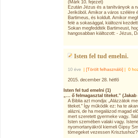
(Márk 10. fejezet)
Ezután Jézus és a tanítványok a n
Jerikóból. Amikor a város szélére ér
Bartimeus, és koldult. Amikor megh
felé a sokasággal, kiáltozni kezdett
Sokan megfeddték Bartimeust, hog
hangosabban kiáltozott: - Jézus, Dá
Isten fel tud emelni.
10 éve
|
[Törölt felhasználó]
|
0 ho
2015. december 28. hétfő
Isten fel tud emelni (1)
„… ő felmagasztal titeket.” (Jakab 
A Biblia azt mondja: „Alázzátok me
titeket.” Így működik ez: ha te ak
alázni, de ha megalázod magad előtt
mert szeretett gyermeke vagy. Ta
Isten szemében valaki vagy. Isten
nyomortanyákról kiemeli Gipsy Smit
tömegeket vezessen Krisztushoz?