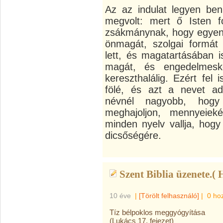
Az az indulat legyen ben
megvolt: mert ő Isten f
zsákmánynak, hogy egyenl
önmagát, szolgai formát
lett, és magatartásában 
magát, és engedelmeske
kereszthalálig. Ezért fel
fölé, és azt a nevet a
névnél nagyobb, hog
meghajoljon, mennyeieké
minden nyelv vallja, hogy
dicsőségére.
Szent Biblia üzenete.( H
10 éve
|
[Törölt felhasználó]
|
0 ho
Tíz bélpoklos meggyógyítása
(Lukács 17. fejezet)