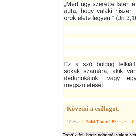
„Mert úgy szerette Isten e
adta, hogy valaki hisze
örök élete legyen.” (Jn 3,1
Ez a szó boldog felkiált
sokak számára, akik vár
dédunokájuk, vagy eg
megszületését.
Követni a csillagot.
10 éve
|
Sályi Tiborné Erzsike
|
0
Tegyük fel, hogy adhatnál valamil