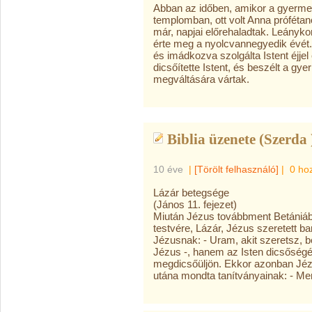
Abban az időben, amikor a gyermek
templomban, ott volt Anna prófétanő
már, napjai előrehaladtak. Leánykor
érte meg a nyolcvannegyedik évét.
és imádkozva szolgálta Istent éjje
dicsőítette Istent, és beszélt a g
megváltására vártak.
Biblia üzenete (Szerda 
10 éve
|
[Törölt felhasználó]
|
0 ho
Lázár betegsége
(János 11. fejezet)
Miután Jézus továbbment Betániábó
testvére, Lázár, Jézus szeretett b
Jézusnak: - Uram, akit szeretsz, 
Jézus -, hanem az Isten dicsőségére
megdicsőüljön. Ekkor azonban Jéz
utána mondta tanítványainak: - Me