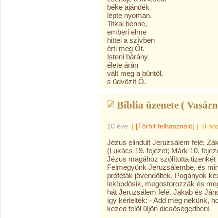
béke ajándék
lépte nyomán.
Titkai benne,
emberi elme
hittel a szívben
érti meg Őt.
Isteni bárány
élete árán
vált meg a bűntől,
s üdvözít Ő.
Biblia üzenete ( Vasárn
10 éve
|
[Törölt felhasználó]
|
0 ho
Jézus elindult Jeruzsálem felé; Z
(Lukács 19. fejezet; Márk 10. fejez
Jézus magához szólította tizenkét 
Felmegyünk Jeruzsálembe, és mind
próféták jövendöltek. Pogányok ke
leköpdösik, megostorozzák és megö
hát Jeruzsálem felé. Jakab és Ján
így kérlelték: - Add meg nekünk
, h
kezed felől üljön dicsőségedben!