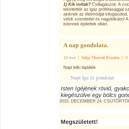
1) Kik voltak?
Csillagászok. A zsi
tekintették az igaz prófétasággal
akiknek az életmódját kifogásolod,
velük szeretettel és nagylelkűen!
istennek építettek oltárt.
A nap gondolata.
10 éve
|
Sályi Tiborné Erzsike
|
0
Napi lelki táplálék
Napi Ige és gondolat
Isten Igéjének rövid, gyak
kiegészülve egy bölcs gond
2015. DECEMBER 24. CSÜTÖRTÖ
Megszületett!