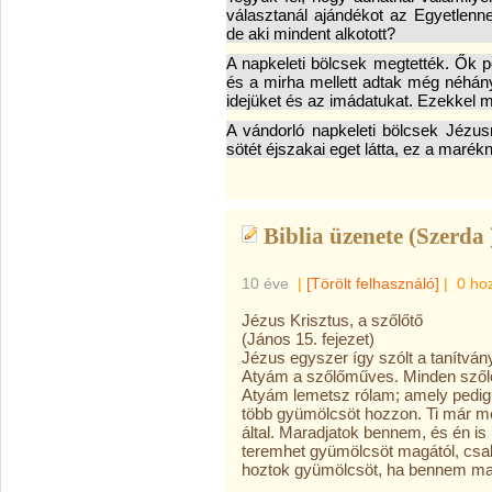
választanál ajándékot az Egyetlen
de aki mindent alkotott?
A napkeleti bölcsek megtették. Ők 
és a mirha mellett adtak még néhán
idejüket és az imádatukat. Ezekkel 
A vándorló napkeleti bölcsek Jézu
sötét éjszakai eget látta, ez a marékn
Biblia üzenete (Szerda 
10 éve
|
[Törölt felhasználó]
|
0 ho
Jézus Krisztus, a szőlőtő
(János 15. fejezet)
Jézus egyszer így szólt a tanítván
Atyám a szőlőműves. Minden szől
Atyám lemetsz rólam; amely pedig
több gyümölcsöt hozzon. Ti már m
által. Maradjatok bennem, és én 
teremhet gyümölcsöt magától, csak
hoztok gyümölcsöt, ha bennem ma