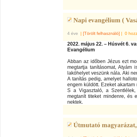
Napi evangélium ( Vas
4 éve
|
[Törölt felhasználó]
|
0 hoz
2022. május 22. – Húsvét 6. v
Evangélium
Abban az időben Jézus ezt mon
megtartja tanításomat, Atyám i
lakóhelyet veszünk nála. Aki ne
A tanítás pedig, amelyet hallo
engem küldött. Ezeket akartam 
S a Vigasztaló, a Szentlélek
megtanít titeket mindenre, és 
nektek.
Útmutató magyarázat,,