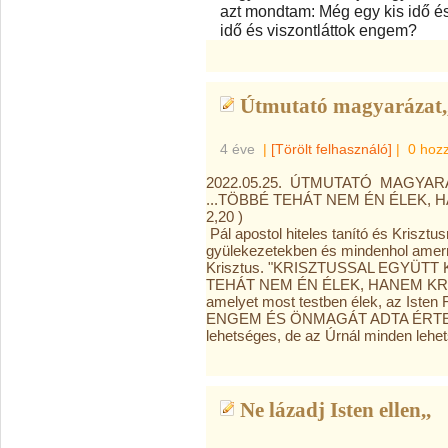
azt mondtam: Még egy kis idő és
idő és viszontláttok engem?
Útmutató magyarázat,,
4 éve
|
[Törölt felhasználó]
|
0 hoz
2022.05.25. ÚTMUTATÓ MAGYARÁ
...TÖBBÉ TEHÁT NEM ÉN ÉLEK, H
2,20 )
Pál apostol hiteles tanító és Krisztus
gyülekezetekben és mindenhol amerre
Krisztus. "KRISZTUSSAL EGYÜT
TEHÁT NEM ÉN ÉLEK, HANEM KRISZ
amelyet most testben élek, az Isten
ENGEM ÉS ÖNMAGÁT ADTA ÉRTEM." 
lehetséges, de az Úrnál minden lehe
Ne lázadj Isten ellen,,