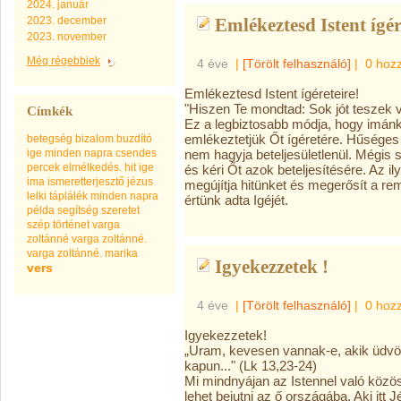
2024. január
2023. december
Emlékeztesd Istent ígére
2023. november
Még régebbiek
4 éve
|
[Törölt felhasználó]
|
0 hoz
Emlékeztesd Istent ígéreteire!
"Hiszen Te mondtad: Sok jót teszek
Címkék
Ez a legbiztosabb módja, hogy imánk
emlékeztetjük Őt ígéretére. Hűséges
betegség
bizalom
buzdító
ige minden napra
csendes
nem hagyja beteljesületlenül. Mégis s
percek
elmélkedés.
hit
ige
és kéri Őt azok beteljesítésére. Az 
ima
ismeretterjesztő
jézus
megújítja hitünket és megerősít a 
lelki táplálék minden napra
értünk adta Igéjét.
példa
segítség
szeretet
szép
történet
varga
zoltánné
varga zoltánné.
varga zoltánné. marika
Igyekezzetek !
vers
4 éve
|
[Törölt felhasználó]
|
0 hoz
Igyekezzetek!
„Uram, kevesen vannak-e, akik üdvö
kapun..." (Lk 13,23-24)
Mi mindnyájan az Istennel való közö
lehet bejutni az ő országába. Aki itt 