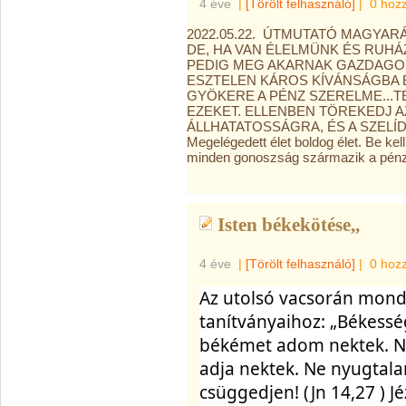
4 éve
|
[Törölt felhasználó]
|
0 hoz
2022.05.22. ÚTMUTATÓ MAGYARÁ
DE, HA VAN ÉLELMÜNK ÉS RUHÁ
PEDIG MEG AKARNAK GAZDAGOD
ESZTELEN KÁROS KÍVÁNSÁGBA 
GYÖKERE A PÉNZ SZERELME...T
EZEKET. ELLENBEN TÖREKEDJ A
ÁLLHATATOSSÁGRA, ÉS A SZELÍDLE
Megelégedett élet boldog élet. Be ke
minden gonoszság származik a pénz 
Isten békekötése,,
4 éve
|
[Törölt felhasználó]
|
0 hoz
Az utolsó vacsorán mondo
tanítványaihoz: „Békessé
békémet adom nektek. Ne
adja nektek. Ne nyugtalan
csüggedjen! (Jn 14,27 ) Jé