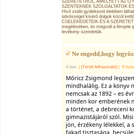
SZERETETRŐL, AMELYETT AZ Ő 
SZENTEKNEK SZOLGÁLTATOK ÉS MO
Hívő zsidó gyülekezet életében láthat
üdvösséget kísérő dolgok közül kettő 
CSELEKEDETEIK ÉS A SZERETETÜK. H
megélésében, és megvolt a fémjele i
tevékeny szeretetük.
Ne engedd,hogy legyőzz
4 éve
|
[Törölt felhasználó]
|
0 hoz
Móricz Zsigmond legszemé
mindhalálig. Ez a könyv n
nemcsak az 1892 – es év
minden kor emberének meg
a történet, a debreceni 
gimnazistájáról szól. Mis
jön, érzékeny lélekkel, a 
fakad tisztasága, becsül