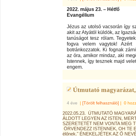
2022. május 23. – Hétfő
Evangélium
Jézus az utolsó vacsorán így sz
akit az Atyától küldök, az Igazs
tanúságot tesz rólam. Tegyetek 
fogva velem vagytok! Azér
botránkozzatok. Ki fognak zárn
az óra, amikor mindaz, aki megöl
Istennek, így tesznek majd vele
engem.
Útmutató magyarázat,,
4 éve
|
[Törölt felhasználó]
|
0 hoz
2022.05.23. ÚTMUTATÓ MAGYARÁ
ÁLDOTT LEGYEN AZ ISTEN, MER
SZERETETÉT NEM VONTA MEG TŐLE
ÖRVENDEZZ ISTENNEK, OH TE EGÉS
élőnek." ÉNEKELJÉTEK AZ Ő NEVÉ