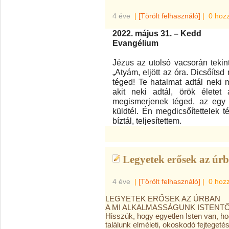
4 éve
|
[Törölt felhasználó]
|
0 hoz
2022. május 31. – Kedd
Evangélium
Jézus az utolsó vacsorán tekint
„Atyám, eljött az óra. Dicsőíts
téged! Te hatalmat adtál neki 
akit neki adtál, örök életet
megismerjenek téged, az egy ig
küldtél. Én megdicsőítettelek t
bíztál, teljesítettem.
Legyetek erősek az úrb
4 éve
|
[Törölt felhasználó]
|
0 hoz
LEGYETEK ERŐSEK AZ ÚRBAN
A MI ALKALMASSÁGUNK ISTENTŐL V
Hisszük, hogy egyetlen Isten van, ho
találunk elméleti, okoskodó fejtegetés