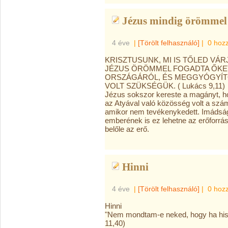
Jézus mindig örömmel 
4 éve
|
[Törölt felhasználó]
|
0 hoz
KRISZTUSUNK, MI IS TŐLED VÁ
JÉZUS ÖRÖMMEL FOGADTA ŐKET,
ORSZÁGÁRÓL, ÉS MEGGYÓGYÍTO
VOLT SZÜKSÉGÜK. ( Lukács 9,11)
Jézus sokszor kereste a magányt, ho
az Atyával való közösség volt a szám
amikor nem tevékenykedett. Imádság 
emberének is ez lehetne az erőforrá
belőle az erő.
Hinni
4 éve
|
[Törölt felhasználó]
|
0 hoz
Hinni
"Nem mondtam-e neked, hogy ha hisz
11,40)