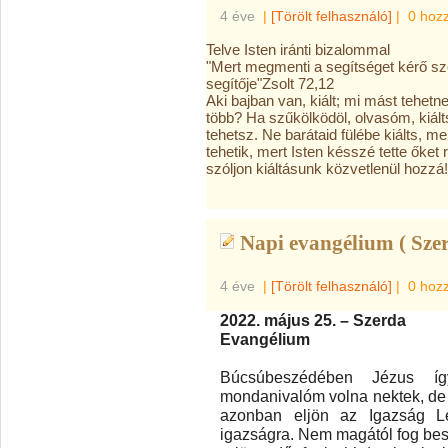
4 éve
|
[Törölt felhasználó]
|
0 hoz
Telve Isten iránti bizalommal
"Mert megmenti a segítséget kérő sz
segítője"Zsolt 72,12
Aki bajban van, kiált; mi mást tehetne
több? Ha szűkölködöl, olvasóm, kiált
tehetsz. Ne barátaid fülébe kiálts, me
tehetik, mert Isten késszé tette őket 
szóljon kiáltásunk közvetlenül hozzá!
Napi evangélium ( Szer
4 éve
|
[Törölt felhasználó]
|
0 hoz
2022. május 25. – Szerda
Evangélium
Búcsúbeszédében Jézus íg
mondanivalóm volna nektek, de
azonban eljön az Igazság Lel
igazságra. Nem magától fog besz