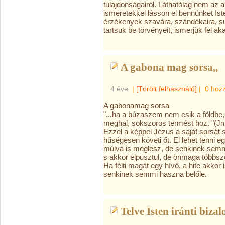
tulajdonságairól. Láthatólag nem az a 
ismeretekkel lásson el bennünket Is
érzékenyek szavára, szándékaira, su
tartsuk be törvényeit, ismerjük fel aka
A gabona mag sorsa,,
4 éve
|
[Törölt felhasználó]
|
0 hoz
A gabonamag sorsa
"...ha a búzaszem nem esik a földb
meghal, sokszoros termést hoz. "(Jn
Ezzel a képpel Jézus a saját sorsát s
hűségesen követi őt. El lehet tenni 
múlva is meglesz, de senkinek semmi 
s akkor elpusztul, de önmaga többszö
Ha félti magát egy hívő, a hite akko
senkinek semmi haszna belőle.
Telve Isten iránti biz