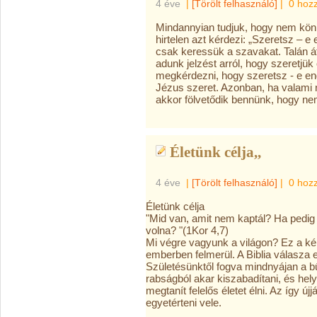
4 éve
|
[Törölt felhasználó]
|
0 hoz
Mindannyian tudjuk, hogy nem könny
hirtelen azt kérdezi: „Szeretsz – 
csak keressük a szavakat. Talán át
adunk jelzést arról, hogy szeretjü
megkérdezni, hogy szeretsz - e 
Jézus szeret. Azonban, ha valami
akkor fölvetődik bennünk, hogy ne
Életünk célja,,
4 éve
|
[Törölt felhasználó]
|
0 hoz
Életünk célja
"Mid van, amit nem kaptál? Ha pedig
volna? "(1Kor 4,7)
Mi végre vagyunk a világon? Ez a k
emberben felmerül. A Biblia válasza e
Születésünktől fogva mindnyájan a b
rabságból akar kiszabadítani, és hely
megtanít felelős életet élni. Az így új
egyetérteni vele.