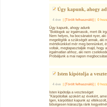
Úgy kapunk, ahogy ad
4 éve
|
[Törölt felhasználó]
|
0 hoz
Úgy kapunk, ahogy adunk
"Boldogok az irgalmasok, mert ők ir
Nem helyes, ha bocsánatot nyer, ak
megelégítik a szükségét annak, aki n
mértékünkkel mér meg bennünket, és
voltak, megtapasztalják majd, hogy a
irgalmatlan ahhoz, aki nem cselekede
Próbáljunk a mai napon megbocsátan
Isten kipótolja a veszte
4 éve
|
[Törölt felhasználó]
|
0 hoz
Isten kipótolja a veszteséget
"Kárpótollak azokért az évekért, ame
Igen, kárpótlást kapunk az eltékozol
bőségesen kiárasztja ránk kegyelmét