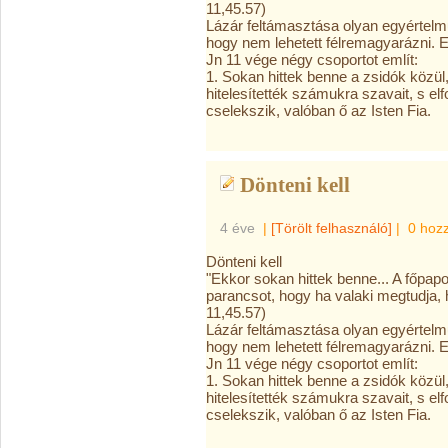
11,45.57)
Lázár feltámasztása olyan egyértelm
hogy nem lehetett félremagyarázni. Ez
Jn 11 vége négy csoportot említ:
1. Sokan hittek benne a zsidók közül, 
hitelesítették számukra szavait, s elfo
cselekszik, valóban ő az Isten Fia.
Dönteni kell
4 éve
|
[Törölt felhasználó]
|
0 hoz
Dönteni kell
"Ekkor sokan hittek benne... A főpap
parancsot, hogy ha valaki megtudja, h
11,45.57)
Lázár feltámasztása olyan egyértelm
hogy nem lehetett félremagyarázni. Ez
Jn 11 vége négy csoportot említ:
1. Sokan hittek benne a zsidók közül, 
hitelesítették számukra szavait, s elfo
cselekszik, valóban ő az Isten Fia.