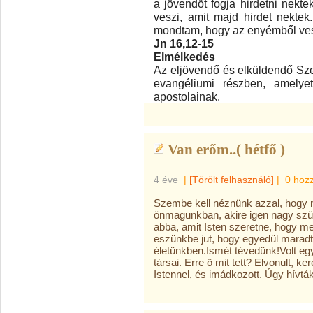
a jövendőt fogja hirdetni nekt
veszi, amit majd hirdet nekte
mondtam, hogy az enyémből veszi
Jn 16,12-15
Elmélkedés
Az eljövendő és elküldendő Szent
evangéliumi részben, amelye
apostolainak.
Van erőm..( hétfő )
4 éve
|
[Törölt felhasználó]
|
0 hoz
Szembe kell néznünk azzal, hogy n
önmagunkban, akire igen nagy szü
abba, amit Isten szeretne, hogy me
eszünkbe jut, hogy egyedül maradt
életünkben.Ismét tévedünk!Volt eg
társai. Erre ő mit tett? Elvonult, ke
Istennel, és imádkozott. Úgy hívtá