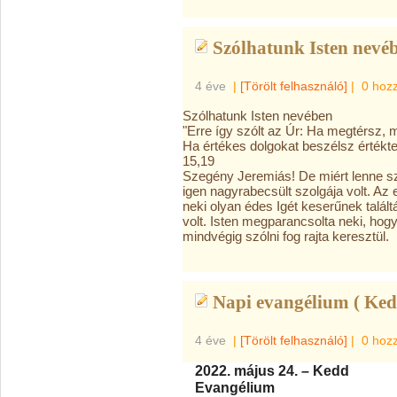
Szólhatunk Isten nevé
4 éve
|
[Törölt felhasználó]
|
0 hoz
Szólhatunk Isten nevében
"Erre így szólt az Úr: Ha megtérsz, 
Ha értékes dolgokat beszélsz értékte
15,19
Szegény Jeremiás! De miért lenne sze
igen nagyrabecsült szolgája volt. Az 
neki olyan édes Igét keserűnek talált
volt. Isten megparancsolta neki, ho
mindvégig szólni fog rajta keresztül.
Napi evangélium ( Ked
4 éve
|
[Törölt felhasználó]
|
0 hoz
2022. május 24. – Kedd
Evangélium