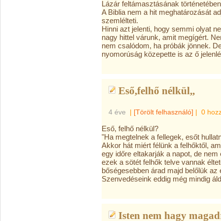
Lázár feltámasztásának történetében n
A Biblia nem a hit meghatározását a
szemlélteti.
Hinni azt jelenti, hogy semmi olyat n
nagy hittel várunk, amit megígért. 
nem csalódom, ha próbák jönnek. De
nyomorúság közepette is az ő jelenl
Eső,felhő nélkül,,
4 éve
|
[Törölt felhasználó]
|
0 hoz
Eső, felhő nélkül?
"Ha megtelnek a fellegek, esőt hullat
Akkor hát miért félünk a felhőktől, 
egy időre eltakarják a napot, de nem
ezek a sötét felhők telve vannak élte
bőségesebben árad majd belőlük az e
Szenvedéseink eddig még mindig áldás
Isten nem hagy magad