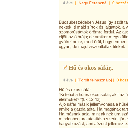
4 éve
|
Nagy Ferencné
|
0 hozzá
Búcsúbeszédében Jézus így szólt ta
nektek: ti majd sírtok és jajgattok, a
szomorúságtok örömre fordul. Az ass
eljött az ő órája; de amikor megszü
gyötrelmeire, mert örül, hogy ember s
ugyan, de majd viszontlátlak titeket.
Hű és okos sáfár,,
4 éve
|
[Törölt felhasználó]
|
0 hoz
Hű és okos sáfár
"Ki tehát a hű és okos sáfár, akit az ú
élelmüket? "(Lk 12,42)
A jó sáfár másik jellemvonása a hűsé
amire a gazda adta. Ha magának tart
Ha másnak adja, mint akinek ura szán
mindenben ura utasítása szerint jár el.
hagyatkozást, ami Jézust jellemezte.