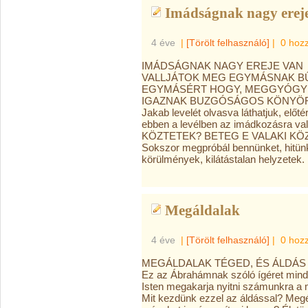
Imádságnak nagy ereje
4 éve
|
[Törölt felhasználó]
|
0 hoz
IMÁDSÁGNAK NAGY EREJE VAN
VALLJÁTOK MEG EGYMÁSNAK BŰ
EGYMÁSÉRT HOGY, MEGGYÓGYU
IGAZNAK BUZGÓSÁGOS KÖNYÖRGÉ
Jakab levelét olvasva láthatjuk, előt
ebben a levélben az imádkozásra v
KÖZTETEK? BETEG E VALAKI KÖZÖT
Sokszor megpróbál bennünket, hitünk
körülmények, kilátástalan helyzetek.
Megáldalak
4 éve
|
[Törölt felhasználó]
|
0 hoz
MEGÁLDALAK TÉGED, ÉS ÁLDÁS LE
Ez az Ábrahámnak szóló ígéret mind
Isten megakarja nyitni számunkra a me
Mit kezdünk ezzel az áldással? Meg