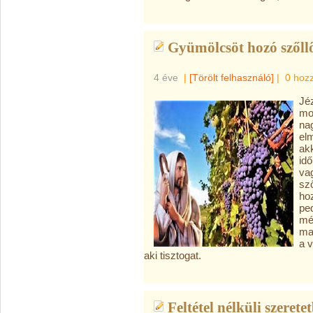
Gyümölcsöt hozó szőllő
4 éve
|
[Törölt felhasználó]
|
0 hoz
Jé
mo
nag
elm
ak
id
va
sz
ho
pe
még
mag
a 
aki tisztogat.
Feltétel nélküli szerete