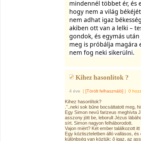
mindennél többet ér, és 
hogy nem a világ békéjét 
nem adhat igaz békesség
akiben ott van a lelki – t
gondok, és egymás után j
meg is próbálja magára er
nem fog neki sikerülni.
Kihez hasonlítok ?
4 éve
|
[Törölt felhasználó]
|
0 hoz
Kihez hasonlítok?
."..neki sok bűne bocsáttatott meg, h
Egy Simon nevű farizeus meghívta 
asszony jött be, leborult Jézus lábáh
sírt. Simon nagyon felháborodott.
Vajon miért? Két ember találkozott i
Egy köztiszteletben álló vallásos, és
különbség van köztük: ő igaz, az as