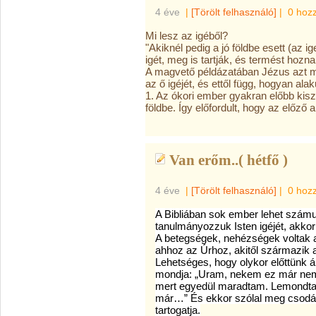
4 éve
|
[Törölt felhasználó]
|
0 hoz
Mi lesz az igéből?
"Akiknél pedig a jó földbe esett (az i
igét, meg is tartják, és termést hozna
A magvető példázatában Jézus azt mo
az ő igéjét, és ettől függ, hogyan al
1. Az ókori ember gyakran előbb kisz
földbe. Így előfordult, hogy az előző 
Van erőm..( hétfő )
4 éve
|
[Törölt felhasználó]
|
0 hoz
A Bibliában sok ember lehet számu
tanulmányozzuk Isten igéjét, akko
A betegségek, nehézségek voltak a
ahhoz az Úrhoz, akitől származik 
Lehetséges, hogy olykor előttünk á
mondja: „Uram, nekem ez már nem
mert egyedül maradtam. Lemondtak 
már…” És ekkor szólal meg csodás
tartogatja.