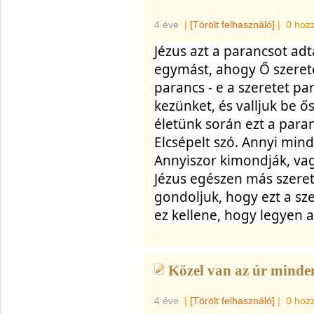
4 éve
|
[Törölt felhasználó]
|
0 hoz
Jézus azt a parancsot ad
egymást, ahogy Ő szeretet
parancs - e a szeretet pa
kezünket, és valljuk be ő
életünk során ezt a paranc
Elcsépelt szó. Annyi mind
Annyiszor kimondják, va
Jézus egészen más szerete
gondoljuk, hogy ezt a sze
ez kellene, hogy legyen 
Közel van az úr minden
4 éve
|
[Törölt felhasználó]
|
0 hoz