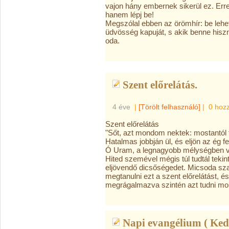
vajon hány embernek sikerül ez. Erre
hanem lépj be!
Megszólal ebben az örömhír: be lehet 
üdvösség kapuját, s akik benne hisz
oda.
Szent előrelátás.
4 éve
|
[Törölt felhasználó]
|
0 hoz
Szent előrelátás
"Sőt, azt mondom nektek: mostantól 
Hatalmas jobbján ül, és eljön az ég f
Ó Uram, a legnagyobb mélységben volt
Hited szemével mégis túl tudtál tekin
eljövendő dicsőségedet. Micsoda sza
megtanulni ezt a szent előrelátást
megrágalmazva szintén azt tudni mond
Napi evangélium ( Ked