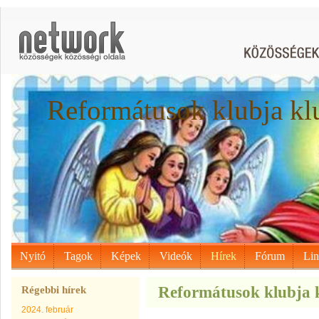
Reformátusok klubja kl
Nyitó
Tagok
Képek
Videók
Hírek
Fórum
Li
Reformátusok klubja k
Régebbi hírek
2024. február