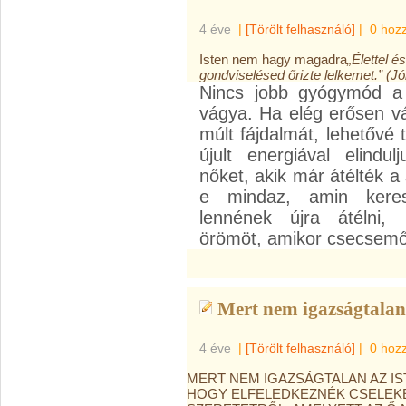
4 éve
|
[Törölt felhasználó]
|
0 hoz
Isten nem hagy magadra
„Élettel é
gondviselésed őrizte lelkemet.” (Jó
Nincs jobb gyógymód a m
vágya. Ha elég erősen vá
múlt fájdalmát, lehetővé té
újult energiával elind
nőket, akik már átélték a
e mindaz, amin keres
lennének újra átélni,
örömöt, amikor csecsemőj
Mert nem igazságtalan 
4 éve
|
[Törölt felhasználó]
|
0 hoz
MERT NEM IGAZSÁGTALAN AZ I
HOGY ELFELEDKEZNÉK CSELEKE