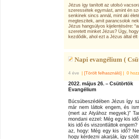
Jézus így tanított az utolsó vacso
szeressétek egymást, amint én sze
senkinek sincs annál, mint aki életé
megteszitek, amit parancsolok nekt
Jézus hangsúlyos kijelentésére: “a
szeretett minket Jézus? Úgy, hogy a
kezdődik, ahol ezt a Jézus által élt 
Napi evangélium ( Csü
4 éve
|
[Törölt felhasználó]
|
0 hoz
2022. május 26. – Csütörtök
Evangélium
Búcsúbeszédében Jézus így szó
már nem láttok engem, és ismé
(mert az Atyához megyek.)” Tan
mondani ezzel: Még egy kis idő
kis idő és viszontláttok engem?
az, hogy: Még egy kis idő? Nem
hogy kérdezni akarják, így szól