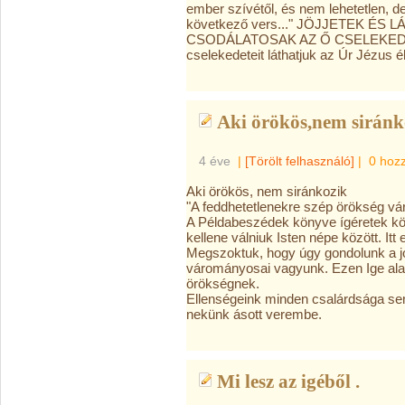
ember szívétől, és nem lehetetlen, de
következő vers..." JÖJJETEK ÉS
CSODÁLATOSAK AZ Ő CSELEKEDET
cselekedeteit láthatjuk az Úr Jézus é
Aki örökös,nem siránko
4 éve
|
[Törölt felhasználó]
|
0 hoz
Aki örökös, nem siránkozik
"A feddhetetlenekre szép örökség vá
A Példabeszédek könyve ígéretek k
kellene válniuk Isten népe között. Itt
Megszoktuk, hogy úgy gondolunk a j
várományosai vagyunk. Ezen Ige alap
örökségnek.
Ellenségeink minden csalárdsága se
nekünk ásott verembe.
Mi lesz az igéből .