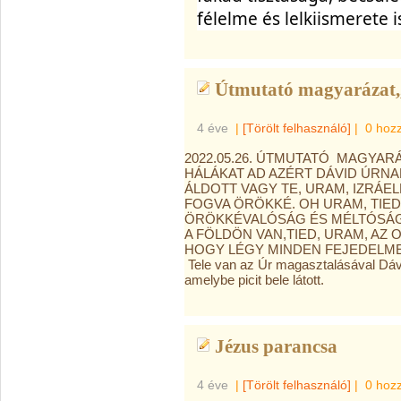
félelme és lelkiismerete i
Útmutató magyarázat,,
4 éve
|
[Törölt felhasználó]
|
0 hoz
2022.05.26. ÚTMUTATÓ MAGYARÁ
HÁLÁKAT AD AZÉRT DÁVID ÚRNA
ÁLDOTT VAGY TE, URAM, IZRÁEL
FOGVA ÖRÖKKÉ. OH URAM, TIED
ÖRÖKKÉVALÓSÁG ÉS MÉLTÓSÁG,
A FÖLDÖN VAN,TIED, URAM, AZ
HOGY LÉGY MINDEN FEJEDELMEK F
Tele van az Úr magasztalásával Dávid
amelybe picit bele látott.
Jézus parancsa
4 éve
|
[Törölt felhasználó]
|
0 hoz