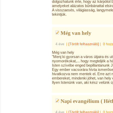
dolgozhatunk érte, hogy az kárpótol 
amelyeket alázatos bűnbánattal elsir
A visszaesés, világiasság, langymel
tekintjük.
Még van hely
4 éve
|
[Törölt felhasználó]
|
0 hoz
Még van hely
"Menj ki gyorsan a város útjaira és u
nyomorékokat,... hogy megteljék a h
Isten szívébe enged bepillantanunk J
Egy ember vacsorára hívta ismerőse
hivatkozva nem mentek el. Erre azt m
embereket, mindenki jöhet, van hely 
Ilyen Istenünk van, aki kész velünk ú
Napi evangélium ( Hétf
4 éve
|
[Törölt felhasználó]
|
0 hoz