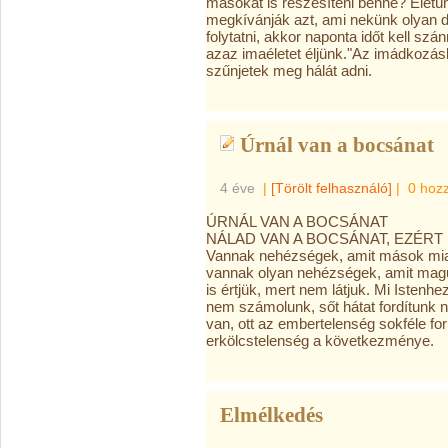
másokat is részesíteni benne? Életünk
megkívánják azt, ami nekünk olyan d
folytatni, akkor naponta időt kell sz
azaz imaéletet éljünk."Az imádkozásb
szűnjetek meg hálát adni.
Úrnál van a bocsánat
4 éve
|
[Törölt felhasználó]
|
0 hoz
ÚRNÁL VAN A BOCSÁNAT
NÁLAD VAN A BOCSÁNAT, EZÉRT FÉ
Vannak nehézségek, amit mások miat
vannak olyan nehézségek, amit mag
is értjük, mert nem látjuk. Mi Isten
nem számolunk, sőt hátat fordítunk ne
van, ott az embertelenség sokféle fo
erkölcstelenség a következménye.
Elmélkedés