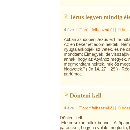
Jézus legyen mindig él
4 éve
|
[Törölt felhasználó]
|
0 hoz
Abban az időben Jézus ezt mondta
Az én békémet adom nektek. Nem ú
nyugtalankodjék szívetek, és ne cs
mondtam: Elmegyek, de visszajövö
annak, hogy az Atyához megyek, m
megmondtam nektek, mielőtt megtö
higgyetek.” ( Jn 14, 27 – 29 ) - 
parfümöt.
Dönteni kell
4 éve
|
[Törölt felhasználó]
|
0 hoz
Dönteni kell
"Ekkor sokan hittek benne... A főpap
parancsot, hogy ha valaki megtudja, h