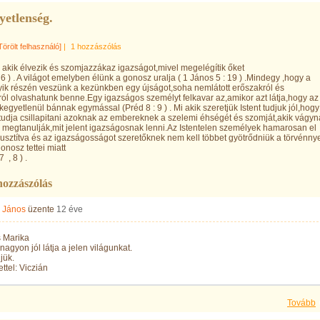
yetlenség.
Törölt felhasználó]
|
1 hozzászólás
akik élvezik és szomjazzákaz igazságot,mivel megelégítik őket
: 6 ) . A világot emelyben élünk a gonosz uralja ( 1 János 5 : 19 ) .Mindegy ,hogy a
yik részén veszünk a kezünkben egy újságot,soha nemlátott erőszakról és
sról olvashatunk benne.Egy igazságos személyt felkavar az,amikor azt látja,hogy az
egyetlenül bánnak egymással (Préd 8 : 9 ) . Mi akik szeretjük Istent tudjuk jól,hogy
 tudja csillapitani azoknak az embereknek a szelemi éhségét és szomját,akik vágyn
 megtanulják,mit jelent igazságosnak lenni.Az Istentelen személyek hamarosan el
usztítva és az igazságosságot szeretőknek nem kell többet gyötrődniük a törvénny
onosz tettei miatt
7 , 8 ) .
hozzászólás
n János
üzente
12 éve
 Marika
nagyon jól látja a jelen világunkat.
jük.
ttel: Viczián
Tovább