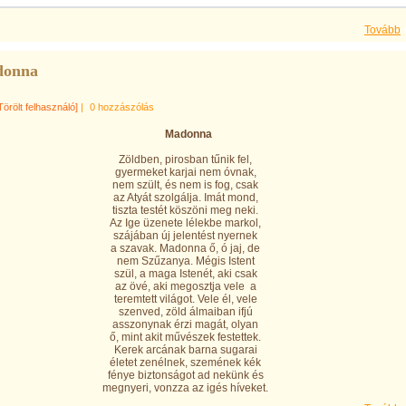
Tovább
onna
Törölt felhasználó]
|
0 hozzászólás
Madonna
Zöldben, pirosban tűnik fel,
gyermeket karjai nem óvnak,
nem szült, és nem is fog, csak
az Atyát szolgálja. Imát mond,
tiszta testét köszöni meg neki.
Az Ige üzenete lélekbe markol,
szájában új jelentést nyernek
a szavak. Madonna ő, ó jaj, de
nem Szűzanya. Mégis Istent
szül, a maga Istenét, aki csak
az övé, aki megosztja vele a
teremtett világot. Vele él, vele
szenved, zöld álmaiban ifjú
asszonynak érzi magát, olyan
ő, mint akit művészek festettek.
Kerek arcának barna sugarai
életet zenélnek, szemének kék
fénye biztonságot ad nekünk és
megnyeri, vonzza az igés híveket.