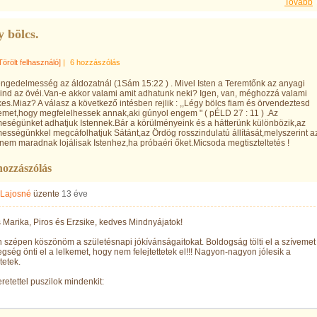
Tovább
 bölcs.
Törölt felhasználó]
|
6 hozzászólás
ngedelmesség az áldozatnál (1Sám 15:22 ) . Mivel Isten a Teremtőnk az anyagi
ind az övéi.Van-e akkor valami amit adhatunk neki? Igen, van, méghozzá valami
kes.Miaz? A válasz a következő intésben rejlik : ,,Légy bölcs fiam és örvendeztesd
met,hogy megfelelhessek annak,aki gúnyol engem " ( pÉLD 27 : 11 ) .Az
ségünket adhatjuk Istennek.Bár a körülményeink és a hátterünk különbözik,az
sségünkkel megcáfolhatjuk Sátánt,az Ördög rosszindulatú állítását,melyszerint a
em maradnak lojálisak Istenhez,ha próbaéri őket.Micsoda megtiszteltetés !
hozzászólás
 Lajosné
üzente
13 éve
Marika, Piros és Erzsike, kedves Mindnyájatok!
szépen köszönöm a születésnapi jókívánságaitokat. Boldogság tölti el a szívemet
gség önti el a lelkemet, hogy nem felejtettetek el!!! Nagyon-nagyon jólesik a
tetek.
retettel puszilok mindenkit: