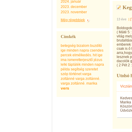
2024. január
Keg
2023. december
2023. november
13 éve
|
[
Még régebbiek
Boldogok 
( Máté 5 
Címkék
világ mel
brutalitá
emberek k
betegség
bizalom
buzdító
csak is ő
ige minden napra
csendes
arra,hogy
percek
elmélkedés.
hit
ige
lesznek p
ima
ismeretterjesztő
jézus
dacolók g
lelki táplálék minden napra
( 2 Pét 2 :
példa
segítség
szeretet
szép
történet
varga
Utolsó 
zoltánné
varga zoltánné.
varga zoltánné. marika
Vicziá
vers
Kedves
Marika 
Köszön
Üdvözle