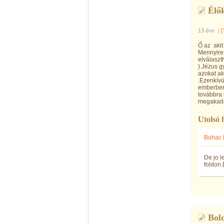
Élők
13 éve
|
[
Ő az akit 
Mennyire 
elválaszt
).Jézus g
azokat ak
.Ezenkívü
emberben"
továbbra
megakadál
Utolsó 
Bohac 
De jo 
foldon
Bold