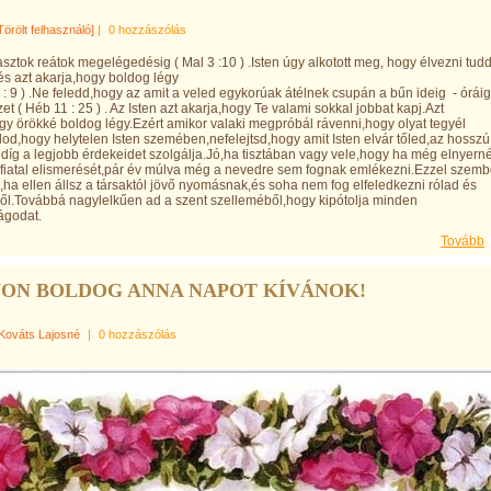
Törölt felhasználó]
|
0 hozzászólás
asztok reátok megelégedésig ( Mal 3 :10 ) .Isten úgy alkotott meg, hogy élvezni tud
,és azt akarja,hogy boldog légy
 : 9 ) .Ne feledd,hogy az amit a veled egykorúak átélnek csupán a bűn ideig - óráig
et ( Héb 11 : 25 ) . Az Isten azt akarja,hogy Te valami sokkal jobbat kapj.Azt
gy örökké boldog légy.Ezért amikor valaki megpróbál rávenni,hogy olyat tegyél
dod,hogy helytelen Isten szemében,nefelejtsd,hogy amit Isten elvár tőled,az hosszú
díg a legjobb érdekeidet szolgálja.Jó,ha tisztában vagy vele,hogy ha még elnyern
i fiatal elismerését,pár év múlva még a nevedre sem fognak emlékezni.Ezzel szem
ja,ha ellen állsz a társaktól jövő nyomásnak,és soha nem fog elfeledkezni rólad és
l.Továbbá nagylelkűen ad a szent szelleméből,hogy kipótolja minden
ágodat.
Tovább
ON BOLDOG ANNA NAPOT KÍVÁNOK!
Kováts Lajosné
|
0 hozzászólás