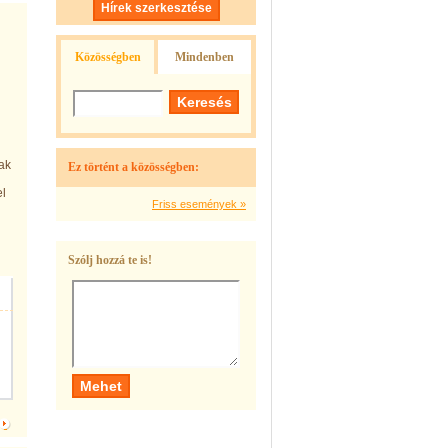
Hírek szerkesztése
Közösségben
Mindenben
ak
Ez történt a közösségben:
el
Friss események »
Szólj hozzá te is!