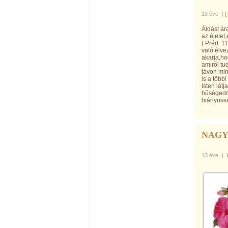
13 éve
|
[
Áldást ár
az életet
( Préd 11
való élvez
akarja,ho
amiről tu
távon min
is a több
Isten lát
hűségedrő
hiányoss
NAGY
13 éve
|