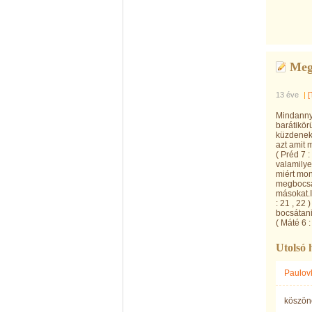
Meg
13 éve
|
[
Mindannyi
barátikör
küzdenek 
azt amit
( Préd 7 
valamily
miért mon
megbocsá
másokat.
: 21 , 22
bocsátan
( Máté 6 : 
Utolsó 
Paulov
köszön