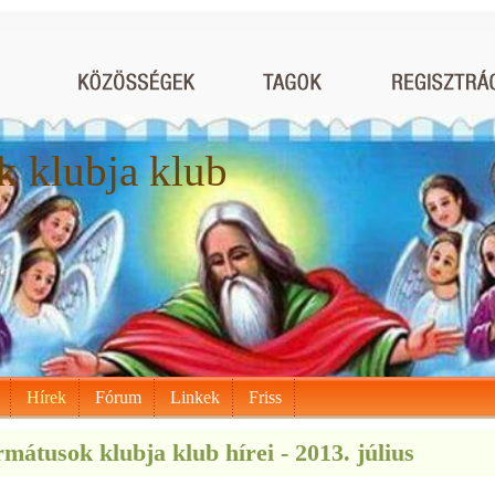
 klubja klub
Hírek
Fórum
Linkek
Friss
mátusok klubja klub hírei - 2013. július