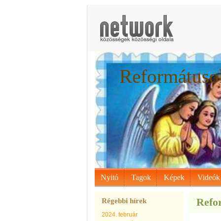
Reformátusok
Nyitó
Tagok
Képek
Videók
Refor
Régebbi hírek
2024. február