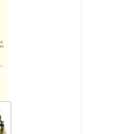
d
éd
ben