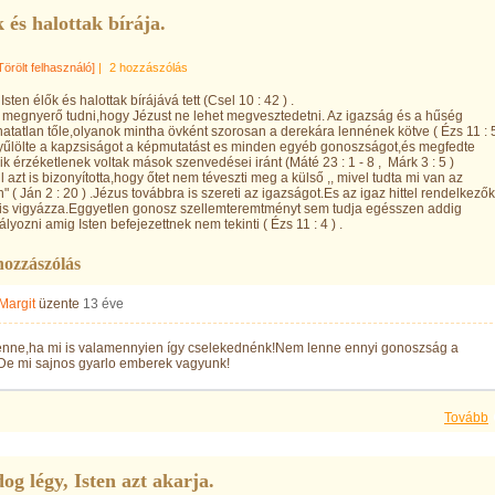
 és halottak bírája.
Törölt felhasználó]
|
2 hozzászólás
Isten élők és halottak bírájává tett (Csel 10 : 42 ) .
megnyerő tudni,hogy Jézust ne lehet megvesztedetni. Az igazság és a hűség
hatatlan tőle,olyanok mintha övként szorosan a derekára lennének kötve ( Ézs 11 : 
yűlölte a kapzsiságot a képmutatást es minden egyéb gonoszságot,és megfedte
ik érzéketlenek voltak mások szenvedései iránt (Máté 23 : 1 - 8 , Márk 3 : 5 )
l azt is bizonyította,hogy őtet nem téveszti meg a külső ,, mivel tudta mi van az
 ( Ján 2 : 20 ) .Jézus továbbra is szereti az igazságot.Es az igaz hittel rendelkezők
 is vigyázza.Eggyetlen gonosz szellemteremtményt sem tudja egésszen addig
yozni amig Isten befejezettnek nem tekinti ( Ézs 11 : 4 ) .
hozzászólás
Margit
üzente
13 éve
lenne,ha mi is valamennyien így cselekednénk!Nem lenne ennyi gonoszság a
.De mi sajnos gyarlo emberek vagyunk!
Tovább
og légy, Isten azt akarja.