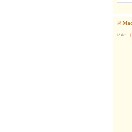
Mad
13 éve
|
[