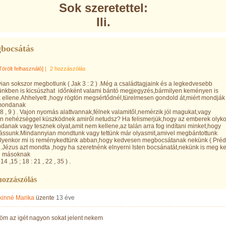
Sok szeretettel:
Ili.
bocsátás
Törölt felhasználó]
|
2 hozzászólás
an sokszor megbotlunk ( Jak 3 : 2 ) .Még a családtagjaink és a legkedvesebb
ünkben is kicsúszhat időnként valami bántó megjegyzés,bármilyen keményen is
ellene.Ahhelyett ,hogy rögtön megsértődnél,türelmesen gondold át,miért mondják
 mondanak
: 8 , 9 ) . Vajon nyomás alattvannak,félnek valamitől,nemérzik jól magukat,vagy
en nehézséggel küszködnek amiről netudsz? Ha felismerjük,hogy az emberek olyko
danak vagy tesznek olyat,amit nem kellene,az talán arra fog indítani minket,hogy
ssunk.Mindannyian mondtunk vagy tettünk már olyasmit,amivel megbántottunk
Ilyenkor mi is reménykedtünk abban,hogy kedvesen megbocsátanak nekünk ( Préd
 ) .Jézus azt mondta ,hogy ha szeretnénk elnyerni Isten bocsánatát,nekünk is meg ke
i másoknak
14 ,15 ; 18 : 21 , 22 , 35 ) .
hozzászólás
kinné Marika
üzente
13 éve
öm az igét nagyon sokat jelent nekem