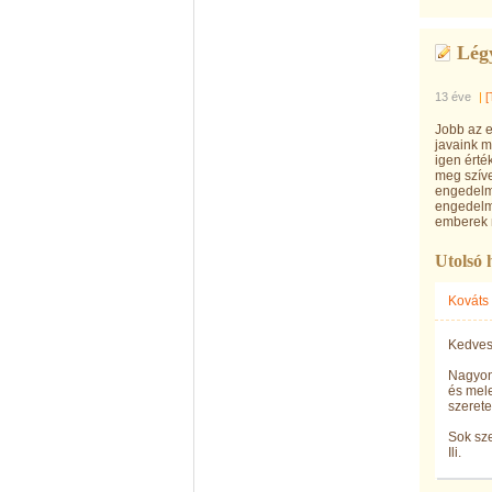
Légy
13 éve
|
[
Jobb az e
javaink m
igen érté
meg szíve
engedelme
engedelme
emberek n
Utolsó 
Kováts
Kedves 
Nagyon 
és mele
szerete
Sok sze
Ili.