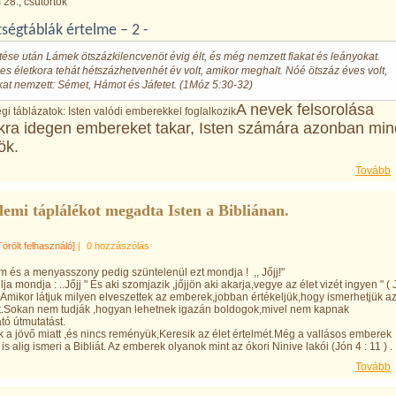
28., csütörtök
ségtáblák értelme – 2 -
ése után Lámek ötszázkilencvenöt évig élt, és még nemzett fiakat és leányokat.
es életkora tehát hétszázhetvenhét év volt, amikor meghalt. Nóé ötszáz éves volt,
kat nemzett: Sémet, Hámot és Jáfetet. (1Móz 5:30-32)
A nevek felsorolása
i táblázatok: Isten valódi emberekkel foglalkozik
ra idegen embereket takar, Isten számára azonban min
ök.
Tovább
lemi táplálékot megadta Isten a Bibliánan.
Törölt felhasználó]
|
0 hozzászólás
lem és a menyasszony pedig szüntelenül ezt mondja ! ,, Jőjj!"
lja mondja : ..Jőjj " És aki szomjazik ,jőjjön aki akarja,vegye az élet vizét ingyen " ( 
 . Amikor látjuk milyen elveszettek az emberek,jobban értékeljük,hogy ismerhetjük a
t.Sokan nem tudják ,hogyan lehetnek igazán boldogok,mivel nem kapnak
ó útmutatást.
a jövő miatt ,és nincs reményük,Keresik az élet értelmét.Még a vallásos emberek
s alig ismeri a Bibliát. Az emberek olyanok mint az ókori Ninive lakói (Jón 4 : 11 ) .
Tovább