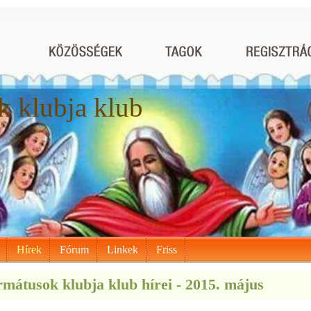
 klubja klub
Hírek
Fórum
Linkek
Friss
mátusok klubja klub hírei - 2015. május