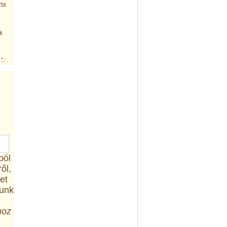
zta
k
ból
ől,
et
tunk
hoz