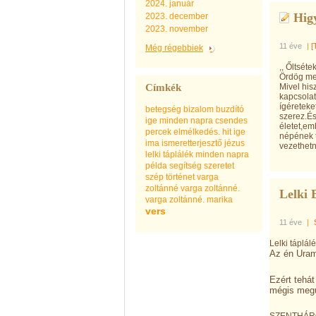
2024. január
Higy
2023. december
2023. november
11 éve
|
[
Még régebbiek
,, Őltséte
Ördög mes
Címkék
Mivel his
kapcsolat
ígéreteke
betegség
bizalom
buzdító
szerez.És
ige minden napra
csendes
életet,em
percek
elmélkedés.
hit
ige
népének t
ima
ismeretterjesztő
jézus
vezethetne
lelki táplálék minden napra
példa
segítség
szeretet
szép
történet
varga
zoltánné
varga zoltánné.
Lelki 
varga zoltánné. marika
vers
11 éve
|
Lelki táplál
Az én Uram
Ezért tehá
mégis megúj