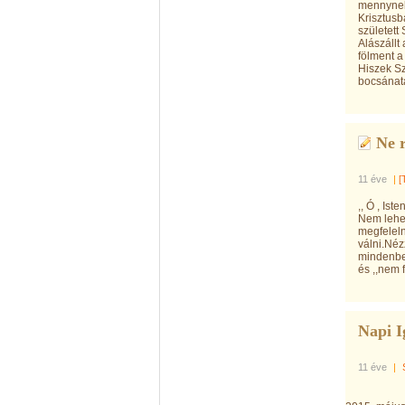
mennynek
Krisztusb
született
Alászállt
fölment a
Hiszek Sz
bocsánatá
Ne 
11 éve
|
[
,, Ó , Ist
Nem lehet
megfeleln
válni.Né
mindenben
és ,,nem f
Napi I
11 éve
|