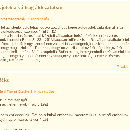
jetek a váltság áldozatában
Törölt felhasználó]
|
0 hozzászólás
k fel az Istentől való teljas fegyverzetet,hogy képesek legyetek szilárdan állni az
terkedéseivel szembe. " ( Ef 6 : 11).
zünk a Krisztus Jézus álltal kifizetett váltságban,belső békénk van,és szoros a
unk Istennel ( Roma 3 : 23 - 25).Világosan értjük az Isten Szavában található érté
t.Része lehetünk egy szerető nemzetközi testvériségnek,és ez kimondhatalan örö
 nagy megtiszteltetést.De ahhoz ,hogy ne veszítsük el az örökségünket,az örök
bernek kell lennünk Sátán csapdáitól.Sátán mindíg is megpróbálta befolyásolni Ist
agjait,hogy olyan döntéseket hozzanak,melyek az örökségük elveszítéséhez
kk ( 4 Móz 25 : 1 - 3 , 9 ) .
Tovább
Béke
Sályi Tiborné Erzsike
|
0 hozzászólás
ék - a mai nap igéi
 ad nekem erõt. (Hab 3,19a)
t nem csüggedünk. Sõt ha a külsõ emberünk megromlik is, a belsõ emberünk
ul napról napra. (2Kor 4,16)