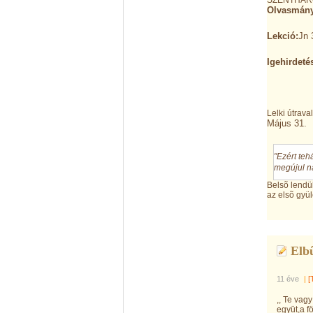
SZENTHÁR
Olvasmány
Lekció:
Jn 
Igehirdetés
Lelki útrava
Május 31.
"Ezért te
megújul na
Belsõ lendül
az elsõ gyül
Elb
11 éve
|
[
,, Te vag
együt,a f