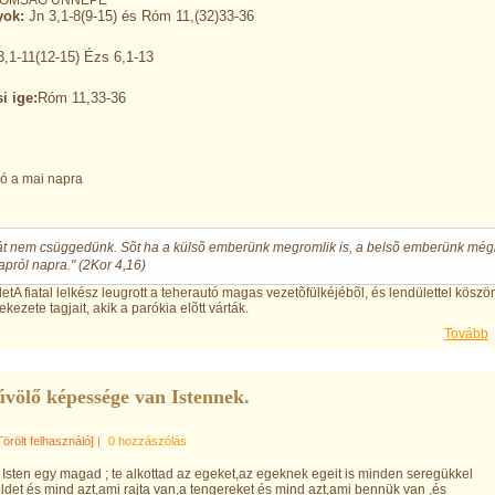
OMSÁG ÜNNEPE
ok:
Jn 3,1-8(9-15) és Róm 11,(32)33-36
3,1-11(12-15) Ézs 6,1-13
i ige:
Róm 11,33-36
ló a mai napra
hát nem csüggedünk. Sõt ha a külsõ emberünk megromlik is, a belsõ emberünk még
pról napra." (2Kor 4,16)
etA fiatal lelkész leugrott a teherautó magas vezetõfülkéjébõl, és lendülettel köszön
ekezete tagjait, akik a parókia elõtt várták.
Tovább
űvölő képessége van Istennek.
Törölt felhasználó]
|
0 hozzászólás
y Isten egy magad ; te alkottad az egeket,az egeknek egeit is minden seregükkel
öldet és mind azt,ami rajta van,a tengereket és mind azt,ami bennük van ,és