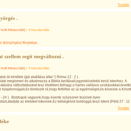
Tovább
yörgés .
Törölt felhasználó]
|
0 hozzászólás
t szellem segít megváltozni .
Törölt felhasználó]
|
0 hozzászólás
atok át elmétek újjá alakítása által "( Róma 12 : 2 ).
laki megismeri és alkalmazza a Biblia tanításait,egyreközelebb kerül Istenhez. A
hatására változtatásokat tesz életében,felhagy a hamis vallásos szokásokkal,levetk
sz tulajdonságait,és törekszik rá,hogy feltöltse az új egyéniséget,és kövesse a Krisz
22 - 24 ) . Boldogok vagyunk,hogy évente százezren tesznek ilyen
dást,átadják az életüket Istennek.Ez kétségkívül boldoggá teszi Istent (Péld 27 : 11 )
Tovább
Béke