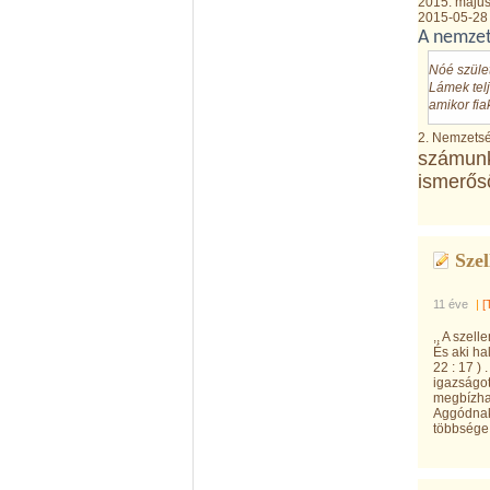
2015. május 
2015-05-28
A nemzet
Nóé szület
Lámek telj
amikor fia
2. Nemzetség
számunk
ismerős
Szel
11 éve
|
[
,, A szel
És aki hal
22 : 17 )
igazságo
megbízhat
Aggódnak 
többsége i