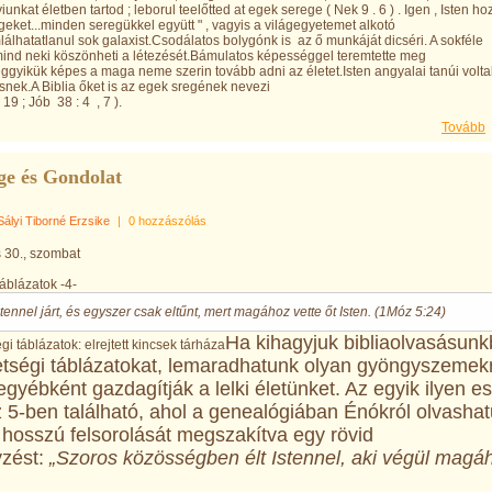
nkat életben tartod ; leborul teelőtted at egek serege ( Nek 9 . 6 ) . Igen , Isten ho
egeket...minden seregükkel együtt " , vagyis a világegyetemet alkotó
lhatatlanul sok galaxist.Csodálatos bolygónk is az ő munkáját dicséri. A sokféle
mind neki köszönheti a létezését.Bámulatos képességgel teremtette meg
ggyikük képes a maga neme szerin tovább adni az életet.Isten angyalai tanúi volta
snek.A Biblia őket is az egek sregének nevezi
: 19 ; Jób 38 : 4 , 7 ).
Tovább
ge és Gondolat
Sályi Tiborné Erzsike
|
0 hozzászólás
 30., szombat
blázatok -4-
tennel járt, és egyszer csak eltűnt, mert magához vette őt Isten. (1Móz 5:24)
Ha kihagyjuk bibliaolvasásunk
i táblázatok: elrejtett kincsek tárháza
tségi táblázatokat, lemaradhatunk olyan gyöngyszemekr
gyébként gazdagítják a lelki életünket. Az egyik ilyen es
 5-ben található, ahol a genealógiában Énókról olvasha
 hosszú felsorolását megszakítva egy rövid
zést:
„Szoros közösségben élt Istennel, aki végül magá