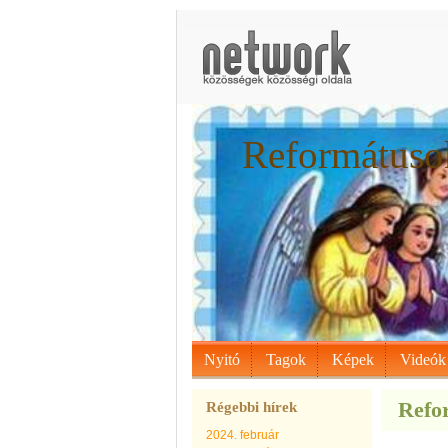
Reformátusok
Nyitó
Tagok
Képek
Videók
Refor
Régebbi hírek
2024. február