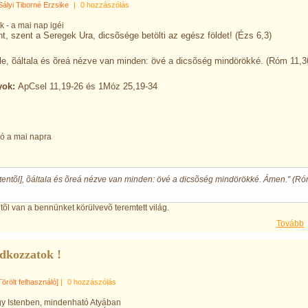
Sályi Tiborné Erzsike
|
0 hozzászólás
ék - a mai nap igéi
t, szent a Seregek Ura, dicsõsége betölti az egész földet! (Ézs 6,3)
õle, õáltala és õreá nézve van minden: övé a dicsõség mindörökké. (Róm 11,3
ok:
ApCsel 11,19-26 és 1Móz 25,19-34
ló a mai napra
[Istentõl], õáltala és õreá nézve van minden: övé a dicsõség mindörökké. Ámen." (R
õl van a bennünket körülvevõ teremtett világ.
Tovább
dkozzatok !
Törölt felhasználó]
|
0 hozzászólás
gy Istenben, mindenható Atyában