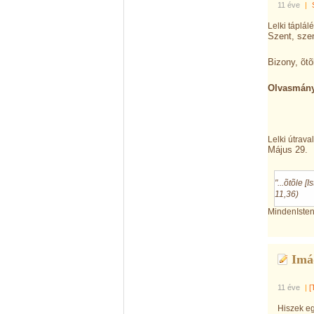
11 éve
|
Lelki táplál
Szent, szen
Bizony, õt
Olvasmány
Lelki útrava
Május 29.
"...õtõle 
11,36)
MindenIstent
Imá
11 éve
|
[
Hiszek e