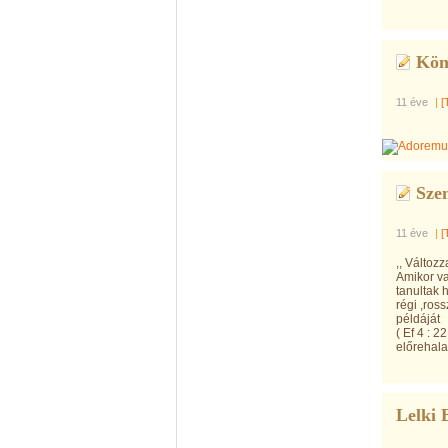
Kön
11 éve
|
[
Szen
11 éve
|
[
,, Változz
Amikor va
tanultak 
régi ,ros
példáját
( Ef 4 : 
előrehala
Lelki 