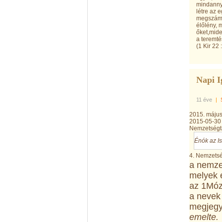
mindannyiu
létre az 
megszámlá
élőlény, 
őket,mide
a teremté
(1 Kir 22 
Napi I
11 éve
|
2015. május
2015-05-30
Nemzetségtá
Énók az Is
4. Nemzetség
a nemze
melyek e
az 1Móz
a nevek
megjegy
emelte.