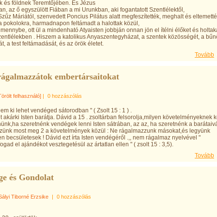
 és földnek Teremtőjében. És Jézus
an, az ő egyszülött Fiában a mi Urunkban, aki fogantatott Szentlélektől,
 Szűz Máriától, szenvedett Poncius Pilátus alatt megfeszítették, meghalt és eltemetté
 a pokolokra, harmadnapon feltámadt a halottak közül,
 mennybe, ott ül a mindenható Atyaisten jobbján onnan jön el ítélni élőket és holtak
entlélekben . Hiszem a katolikus Anyaszentegyházat, a szentek közösségét, a bűn
t, a test feltámadását, és az örök életet.
Tovább
rágalmazzátok embertársaitokat
Törölt felhasználó]
|
0 hozzászólás
enem ki lehet vendéged sátorodban " ( Zsolt 15 : 1 ) .
 akárki Isten barátja. Dávid a 15 . zsoltárban felsorolja,milyen követelményeknek k
ünk,ha szeretnénk vendégek lenni Isten sátrában, az az, ha szeretnénk a barátaiv
zzünk most meg 2 a követelmények közül : Ne rágalmazzunk másokat,és legyünk
 becsületesek ! Dávid ezt írta Isten vendégéről .,, nem rágalmaz nyelvével "
ogad el ajándékot vesztegetésül az ártatlan ellen " ( zsolt 15 : 3,5).
Tovább
ge és Gondolat
Sályi Tiborné Erzsike
|
0 hozzászólás