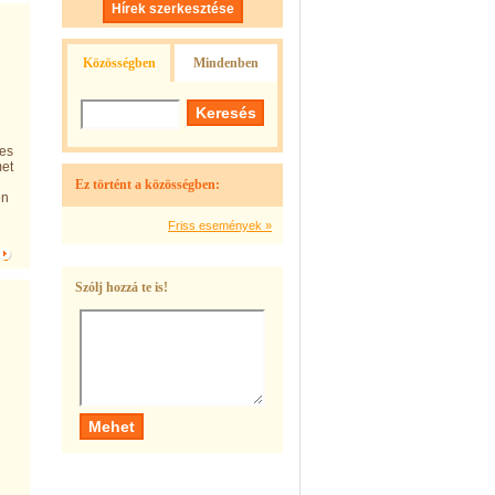
Hírek szerkesztése
Közösségben
Mindenben
kes
met
Ez történt a közösségben:
en
Friss események »
Szólj hozzá te is!