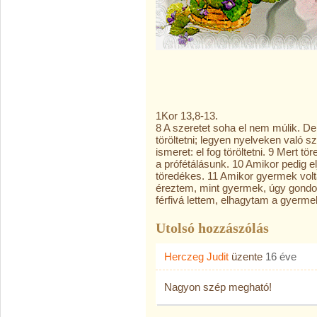
1Kor 13,8-13.
8 A szeretet soha el nem múlik. De 
töröltetni; legyen nyelveken való s
ismeret: el fog töröltetni. 9 Mert 
a prófétálásunk. 10 Amikor pedig elj
töredékes. 11 Amikor gyermek vol
éreztem, mint gyermek, úgy gondo
férfivá lettem, elhagytam a gyerme
Utolsó hozzászólás
Herczeg Judit
üzente
16 éve
Nagyon szép megható!