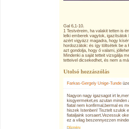
Gal 6,1-10.
1 Testvéreim, ha valakit tetten is é
lelki emberek vagytok, igazítsátok h
azért vigyázz magadra, hogy kísér
hordozzátok: és így töltsétek be a 
azt gondolja, hogy ő valami, jólle
Mindenki a saját tetteit vizsgálja
tetteivel dicsekedhet, és nem a má
Utolsó hozzászólás
Farkas-Gergely Unige-Tunde
üze
Nagyon nagy igazsagot irt le,me
kisgyermeket,es azutan minden a
fiatal nem konfirmal,bermal es m
hiszek Istenben! Tisztelt szulok
fiataljaink sorsaert.Vezessuk oke
ez a vilag beszennyezzen minden
Előzmény