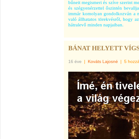
bűneit megismeri és szíve szerint me
és szégyenérzettel őszintén bevallj
immár komolyan gondolkozván a meg
való állhatatos törekvésről, hogy a
hátralevő minden napjaiban.
BÁNAT HELYETT VÍG
16 éve
|
Kováts Lajosné
|
5 hozz