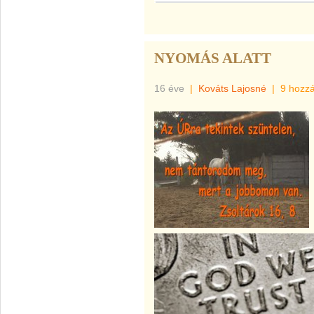
NYOMÁS ALATT
16 éve
|
Kováts Lajosné
|
9 hozz