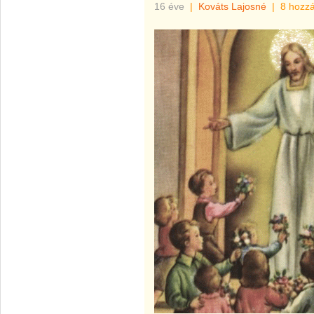
16 éve
|
Kováts Lajosné
|
8 hozz