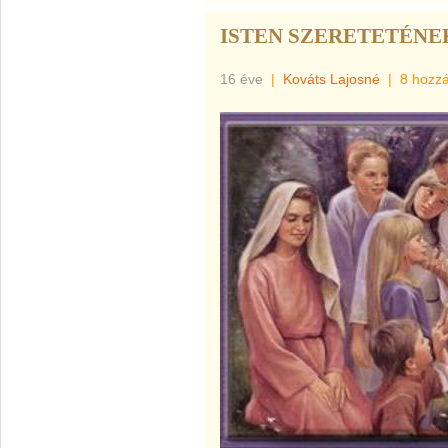
ISTEN SZERETETÉNE
16 éve
|
Kováts Lajosné
|
8 hozz