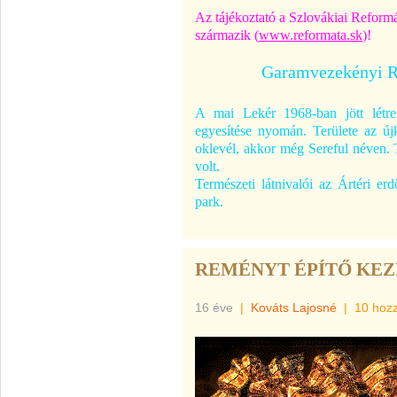
Az tájékoztató a Szlovákiai Reform
származik (
www.reformata.sk
)!
Garamvezekényi R
A mai Lekér 1968-ban jött lét
egyesítése nyomán. Területe az újk
oklevél, akkor még Sereful néven. 
volt.
Természeti látnivalói az Ártéri e
park.
REMÉNYT ÉPÍTŐ KE
16 éve
|
Kováts Lajosné
|
10 hoz