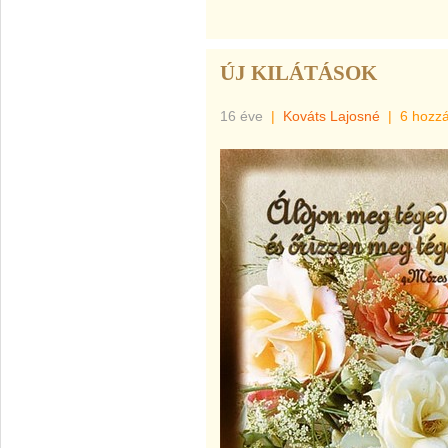
ÚJ KILÁTÁSOK
16 éve
|
Kováts Lajosné
|
6 hozz