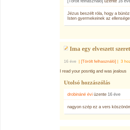
[Törölt felhasználó]
üzente
16 év
Jézus beszélt róla, hogy a bünöző
Isten gyermekeinek az ellenségeik
Ima egy elveszett szeret
16 éve
|
[Törölt felhasználó]
|
3 ho
I read your posntig and was jealous
Utolsó hozzászólás
drobináné évi
üzente
16 éve
nagyon szép ez a vers köszönö