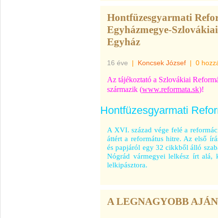
Hontfüzesgyarmati Refo
Egyházmegye-Szlovákiai
Egyház
16 éve
|
Koncsek József
|
0 hozz
Az tájékoztató a Szlovákiai Reform
származik (
www.reformata.sk
)!
Hontfüzesgyarmati Refo
A XVI. század vége felé a reformáci
áttért a református hitre. Az első í
és papjáról egy 32 cikkből álló szab
Nógrád vármegyei lelkész írt alá, 
lelkipásztora.
A LEGNAGYOBB AJÁ