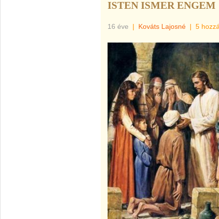
ISTEN ISMER ENGEM
16 éve
|
Kováts Lajosné
|
5 hozz