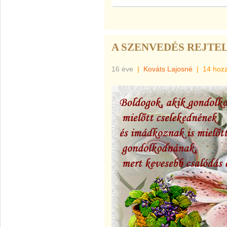
A SZENVEDÉS REJTE
16 éve
|
Kováts Lajosné
|
14 hoz