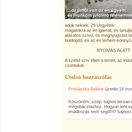
adok nektek. 29 Vegyétek
magatokra az én igámat, és tanulj
alázatos szívű, és megnyugvást tal
boldogító, és az én terhem könnyű.
NYOMÁS ALATT
A szelíd szív élteti a testet, az ind
csontokat.
Utolsó hozzászólás
Prohászka Béláné
üzente
16 éve
Köszönöm, szép, sajnos lassan 
megobácstáshoz. Hogyan leht ez
imádkozás nem segít!!!!! Sajnos!