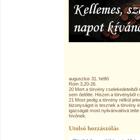
augusztus 31. hétfő
Róm 3,20-26.
20 Mert a törvény cselekedeteiből
sem őelőtte. Hiszen a törvényből c
21 Most pedig a törvény nélkül jel
bizonyságot is tesznek a törvény és
igazságát most nyilvánvalóvá tette 
hívőnek.
Utolsó hozzászólás