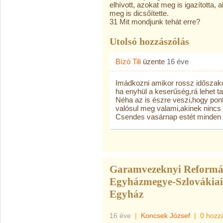
elhívott, azokat meg is igazította, 
meg is dicsőítette.
31 Mit mondjunk tehát erre?
Utolsó hozzászólás
Bízó Tili
üzente
16 éve
Imádkozni amikor rossz időszakot 
ha enyhül a keserűség,rá lehet tal
Néha az is észre veszi,hogy po
valósul meg valami,akinek nincs 
Csendes vasárnap estét minden 
Garamvezeknyi Reformát
Egyházmegye-Szlovákiai
Egyház
16 éve
|
Koncsek József
|
0 hozz