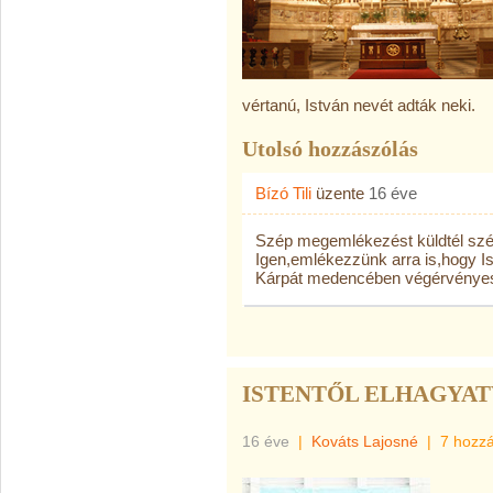
vértanú, István nevét adták neki.
Utolsó hozzászólás
Bízó Tili
üzente
16 éve
Szép megemlékezést küldtél szét,
Igen,emlékezzünk arra is,hogy I
Kárpát medencében végérvényese
ISTENTŐL ELHAGYAT
16 éve
|
Kováts Lajosné
|
7 hozz