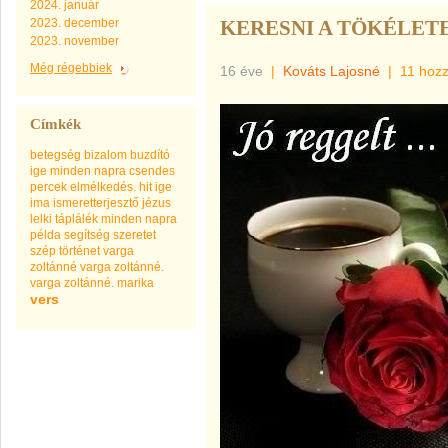
2024. január
2023. december
KERESNI A TÖKÉLET
2023. november
Még régebbiek
16 éve
|
Kováts Lajosné
|
11 hoz
Címkék
betegség
bizalom
buzdító
ige minden napra
csendes
percek
elmélkedés.
hit
ige
ima
ismeretterjesztő
jézus
lelki táplálék minden napra
példa
segítség
szeretet
szép
történet
varga
zoltánné
varga zoltánné.
varga zoltánné. marika
vers