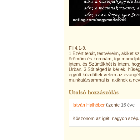
Fil 4,1-9.
1 Ezért tehát, testvéreim, akiket 
örömöm és koronám, így maradjato
intem, és Szüntükhét is intem, hog
Úrban. 3 Sőt téged is kérlek, hűsé
együtt küzdöttek velem az evangél
munkatársammal is, akiknek a nev
Utolsó hozzászólás
István Halhóber
üzente
16 éve
Köszönöm az igét, nagyon szép.