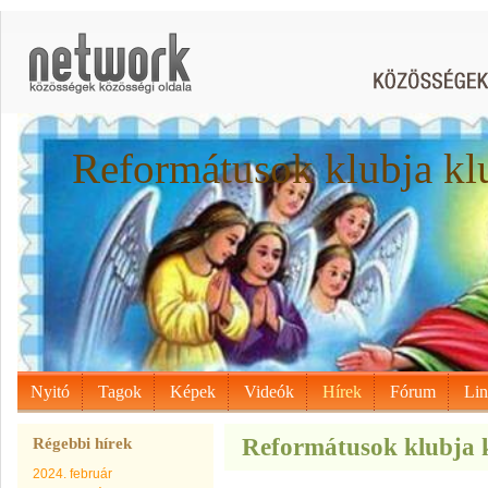
Reformátusok klubja kl
Nyitó
Tagok
Képek
Videók
Hírek
Fórum
Li
Reformátusok klubja k
Régebbi hírek
2024. február