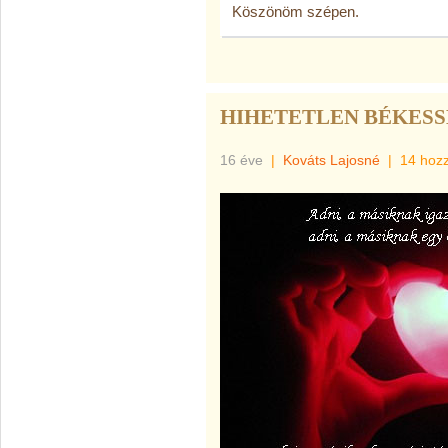
Köszönöm szépen.
HIHETETLEN BÉKES
16 éve
|
Kováts Lajosné
|
14 hoz