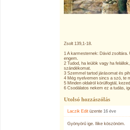
Zsolt 139,1-18.
1 A karmesternek: Dávid zsoltára
engem.
2 Tudod, ha leülök vagy ha felállo
szándékomat.
3 Szemmel tartod járásomat és pi
4 Még nyelvemen sincs a szó, te 
5 Minden oldalról körülfogtál, kezed
6 Csodálatos nekem ez a tudás, ig
Utolsó hozzászólás
Laczik Edit
üzente
16 éve
Gyönyörű ige. Ilike köszönöm.