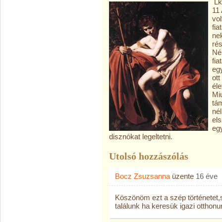
Lk
11
vol
fia
ne
ré
Né
fia
egy
ott
éle
Miu
tá
nél
el
egy
disznókat legeltetni.
Utolsó hozzászólás
Bocz Zsuzsanna
üzente
16 éve
Köszönöm ezt a szép történetet,
találunk ha keresük igazi otthon