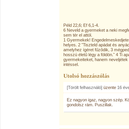
Péld 22,6; Ef 6,1-4.
6 Neveld a gyermeket a neki megf
sem tér el attól.
1 Gyermekek! Engedelmeskedjetek 
helyes. 2 "Tiszteld apádat és anyád
amelyhez ígéret fűződik, 3 mégpedi
hosszú életű légy a földön." 4 Ti ap
gyermekeiteket, hanem neveljétek 
intéssel.
Utolsó hozzászólás
[Törölt felhasználó]
üzente
16 év
Ez nagyon igaz, nagyon szép. Kö
gondolsz rám. Puszillak.