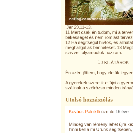
Jer 29,11-13.
11 Mert csak én tudom, mi a tervem
békességet és nem romlást terveze
12 Ha segítségül hívtok, és állha
meghallgatlak benneteket. 13 Megta
szívvel folyamodtok hozzám.
ÚJ KILÁTÁSOK
Én azért jöttem, hogy életük legyen
A gyerekek szeretik elfújni a gyer
szállnak a szélrózsa minden irány
Utolsó hozzászólás
Kovács Pálné Ili
üzente
16 éve
Mindég van rémény lehet újra kez
hinni kell a mi Urunk segítsében