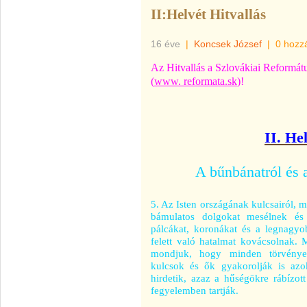
II:Helvét Hitvallás
16 éve
|
Koncsek József
|
0 hozz
Az Hitvallás a Szlovákiai Reformát
(
www. reformata.sk
)!
II. He
A bűnbánatról és 
5. Az Isten országának kulcsairól, m
bámulatos dolgokat mesélnek és e
pálcákat, koronákat és a legnagyob
felett való hatalmat kovácsolnak. M
mondjuk, hogy minden törvényes
kulcsok és ők gyakorolják is azo
hirdetik, azaz a hűségökre rábízott 
fegyelemben tartják.