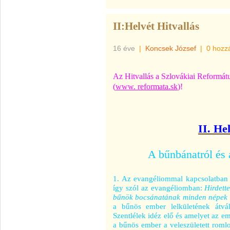
II:Helvét Hitvallás
16 éve
|
Koncsek József
|
0 hozz
Az Hitvallás a Szlovákiai Reformát
(
www. reformata.sk
)!
II. He
A bűnbánatról és 
1. Az evangéliommal kapcsolatban 
így szól az evangéliomban:
Hirdett
bűnök bocsánatának minden népek k
a bűnös ember lelkületének átvál
Szentlélek idéz elő és amelyet az em
a bűnös ember a veleszületett romlott