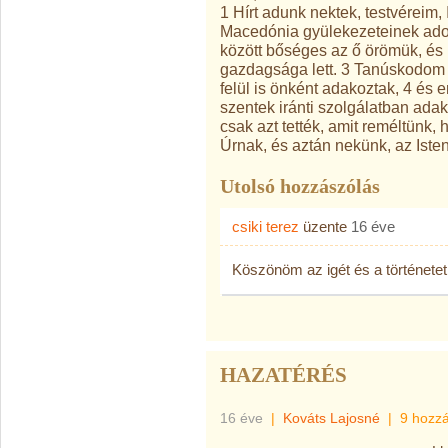
1 Hírt adunk nektek, testvéreim,
Macedónia gyülekezeteinek adot
között bőséges az ő örömük, és
gazdagsága lett. 3 Tanúskodom ar
felül is önként adakoztak, 4 és 
szentek iránti szolgálatban ad
csak azt tették, amit reméltünk
Úrnak, és aztán nekünk, az Isten
Utolsó hozzászólás
csiki terez
üzente
16 éve
Köszönöm az igét és a történetet
HAZATÉRÉS
16 éve
|
Kováts Lajosné
|
9 hozz