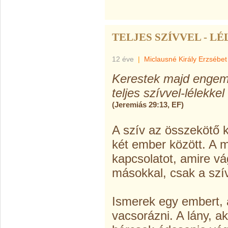
TELJES SZÍVVEL - L
12 éve
|
Miclausné Király Erzsébet
Kerestek majd engem,
teljes szívvel-lélekkel
(Jeremiás 29:13, EF)
A szív az összekötő k
két ember között. A m
kapcsolatot, amire vá
másokkal, csak a szí
Ismerek egy embert, ak
vacsorázni. A lány, ak