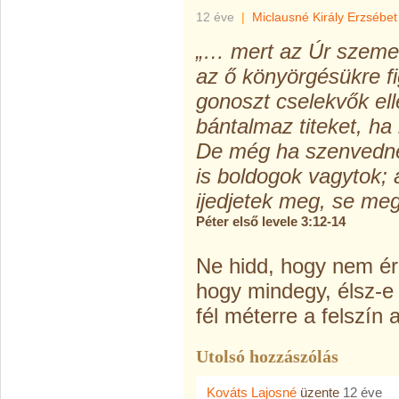
12 éve
|
Miclausné Király Erzsébet
„… mert az Úr szeme 
az ő könyörgésükre fi
gonoszt cselekvők elle
bántalmaz titeket, ha
De még ha szenvednét
is boldogok vagytok; 
ijedjetek meg, se meg
Péter első levele 3:12-14
Ne hidd, hogy nem ér
hogy mindegy, élsz-e 
fél méterre a felszín a
Utolsó hozzászólás
Kováts Lajosné
üzente
12 éve