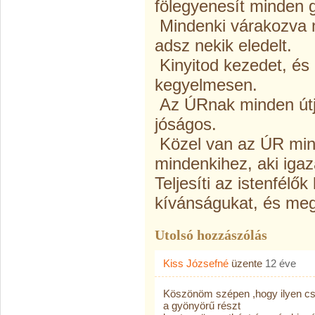
fölegyenesít minden 
Mindenki várakozva n
adsz nekik eledelt.
Kinyitod kezedet, és 
kegyelmesen.
Az ÚRnak minden útja
jóságos.
Közel van az ÚR mind
mindenkihez, aki igaz
Teljesíti az istenfélő
kívánságukat, és meg
Utolsó hozzászólás
Kiss Józsefné
üzente
12 éve
Köszönöm szépen ,hogy ilyen c
a gyönyörű részt