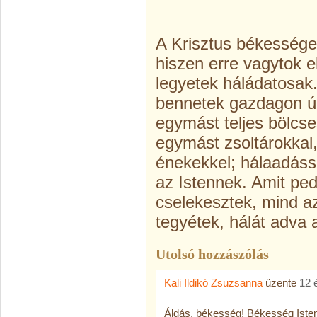
A Krisztus békessége
hiszen erre vagytok e
legyetek háládatosak.
bennetek gazdagon úg
egymást teljes bölcse
egymást zsoltárokkal, 
énekekkel; hálaadáss
az Istennek. Amit ped
cselekesztek, mind a
tegyétek, hálát adva 
Utolsó hozzászólás
Kali Ildikó Zsuzsanna
üzente
12 
Áldás, békesség! Békesség Isten