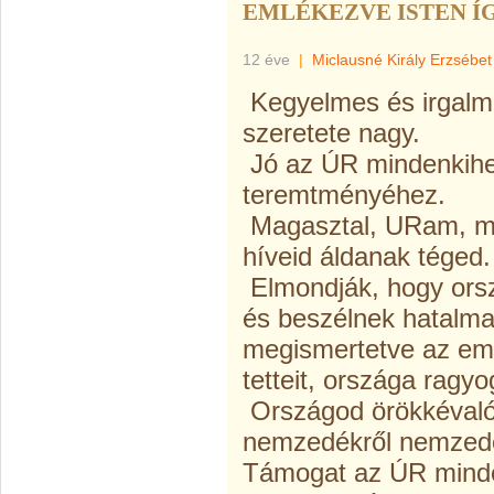
EMLÉKEZVE ISTEN Í
12 éve
|
Miclausné Király Erzsébet
Kegyelmes és irgalm
szeretete nagy.
Jó az ÚR mindenkihe
teremtményéhez.
Magasztal, URam, m
híveid áldanak téged
Elmondják, hogy ors
és beszélnek hatalma
megismertetve az em
tetteit, országa ragy
Országod örökkévaló
nemzedékről nemzedé
Támogat az ÚR minden