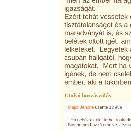
mert az ember haragj
igazságát.
Ezért tehát vessetek
tisztátalanságot és a
maradványát is, és sz
belétek oltott igét, a
lelketeket. Legyetek 
csupán hallgatói, hog
magatokat. Mert ha va
igének, de nem cselek
ember, aki a tükörben
Utolsó hozzászólás
Major Jenőné
üzente
12 éve
" Ha nehéz az élet terhe, roskad
Bús orcám hozzá emelve, Jézusba