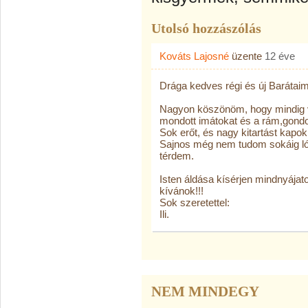
Utolsó hozzászólás
Kováts Lajosné
üzente
12 éve
Drága kedves régi és új Barátaim
Nagyon köszönöm, hogy mindig 
mondott imátokat és a rám,gondo
Sok erőt, és nagy kitartást kapo
Sajnos még nem tudom sokáig lóg
térdem.
Isten áldása kísérjen mindnyájat
kívánok!!!
Sok szeretettel:
Ili.
NEM MINDEGY