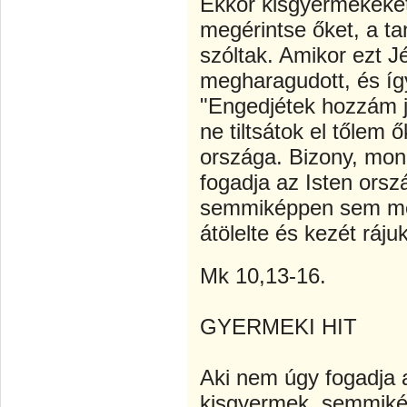
Ekkor kisgyermekeket
megérintse őket, a t
szóltak. Amikor ezt J
megharagudott, és így
"Engedjétek hozzám j
ne tiltsátok el tőlem 
országa. Bizony, mo
fogadja az Isten orsz
semmiképpen sem me
átölelte és kezét ráju
Mk 10,13-16.
GYERMEKI HIT
Aki nem úgy fogadja a
kisgyermek, semmik