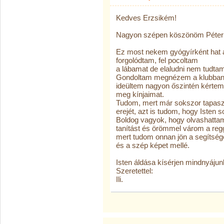
Kedves Erzsikém!
Nagyon szépen köszönöm Péter Ap
Ez most nekem gyógyírként hat 
forgolódtam, fel pocoltam
a lábamat de elaludni nem tudtam
Gondoltam megnézem a klubban m
ideültem nagyon őszintén kérte
meg kínjaimat.
Tudom, mert már sokszor tapasz
erejét, azt is tudom, hogy Isten 
Boldog vagyok, hogy olvashattam
tanítást és örömmel várom a reg
mert tudom onnan jön a segíts
és a szép képet mellé.
Isten áldása kísérjen mindnyájun
Szeretettel:
Ili.