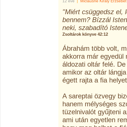
12 éve
|
Miclausné Király Erzsébet
"Miért csüggedsz el, 
bennem? Bízzál Isten
neki, szabadító Iste
Zsoltárok könyve 42:12
Ábrahám több volt, m
akkorra már egyedül ma
áldozati oltár felé. D
amikor az oltár lángja
égett rajta a fia helyet
A sareptai özvegy bi
hanem mélységes sz
tüzelnivalót gyűjteni 
ami után egyetlen re