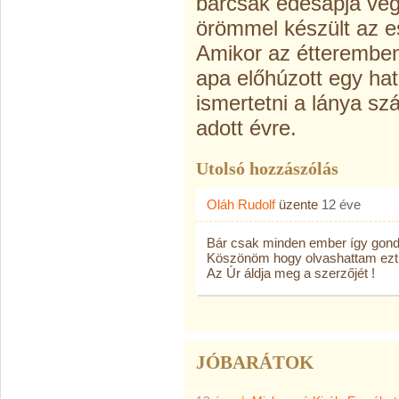
bárcsak édesapja vég
örömmel készült az 
Amikor az étteremben 
apa előhúzott egy hat
ismertetni a lánya sz
adott évre.
Utolsó hozzászólás
Oláh Rudolf
üzente
12 éve
Bár csak minden ember így gondo
Köszönöm hogy olvashattam ezt 
Az Úr áldja meg a szerzőjét !
JÓBARÁTOK