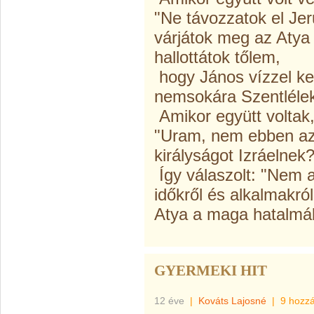
"Ne távozzatok el Je
várjátok meg az Atya 
hallottátok tőlem,
hogy János vízzel ker
nemsokára Szentlélek
Amikor együtt voltak
"Uram, nem ebben az i
királyságot Izráelnek?
Így válaszolt: "Nem a
időkről és alkalmakró
Atya a maga hatalmáb
GYERMEKI HIT
12 éve
|
Kováts Lajosné
|
9 hozz