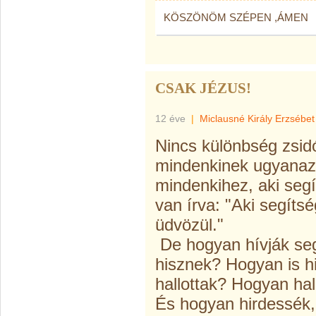
KÖSZÖNÖM SZÉPEN ,ÁMEN
CSAK JÉZUS!
12 éve
|
Miclausné Király Erzsébet
Nincs különbség zsid
mindenkinek ugyanaz
mindenkihez, aki seg
van írva: "Aki segítsé
üdvözül."
De hogyan hívják seg
hisznek? Hogyan is h
hallottak? Hogyan hal
És hogyan hirdessék,