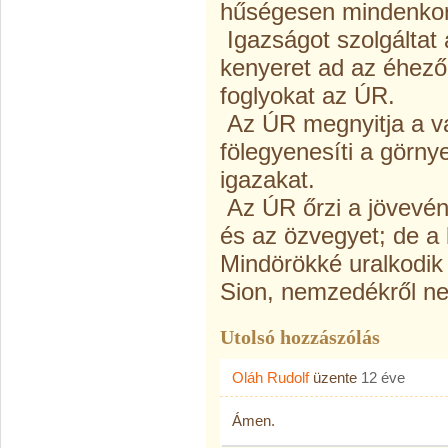
hűségesen mindenko
Igazságot szolgáltat
kenyeret ad az éhező
foglyokat az ÚR.
Az ÚR megnyitja a v
fölegyenesíti a görny
igazakat.
Az ÚR őrzi a jövevén
és az özvegyet; de a 
Mindörökké uralkodik 
Sion, nemzedékről n
Utolsó hozzászólás
Oláh Rudolf
üzente
12 éve
Ámen.