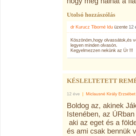
hogy meg
halhat a fiá
Utolsó hozzászólás
dr Kurucz Tiborné Idu
üzente
12 
Köszönöm,hogy olvassátok,és vél
legyen minden olvasón.
Kegyelmezzen nekünk az Úr !!!
KÉSLELTETETT REM
12 éve
|
Miclausné Király Erzsébet
Boldog az, akinek Ják
Istenében, az ÚRban
aki az eget és a földe
és ami csak bennük va