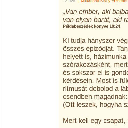
12 éve
|
Miclausné Király Erzsébet
„Van ember, aki bajba 
van olyan barát, aki 
Példabeszédek könyve 18:24
Ki tudja hányszor vé
összes epizódját. Tan
helyett is, házimunka
szórakozásként, mert
és sokszor el is gond
kérdésein. Most is fü
ritmusát dobolod a l
csendben magadnak: „I'
(Ott leszek, hogyha 
Mert kell egy csapat