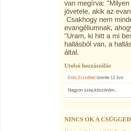
van megírva: "Milyen
jövetele, akik az evan
Csakhogy nem minde
evangéliumnak, ahog
"Uram, ki hitt a mi b
hallásból van, a hall
által.
Utolsó hozzászólás
Erős Erzsébet
üzente
12 éve
Nagyon szép,köszönöm.
NINCS OK A CSÜGGE