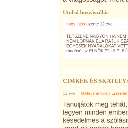
Utolsó hozzászólás
nagy lajos
üzente
12 éve
TETSZENE NAGYON HA NEM 
NEM LOPNÁK EL A RÁJUK SZ
EGYESEK NYARALÓKAT VETT
ráadásúl az ELNÖK ??ÚR ? -B
CIMKÉK ÉS SKATULY
12 éve
|
Miclausné Király Erzsébet
Tanuljátok meg tehát,
legyen minden ember 
késedelmes a szólásr