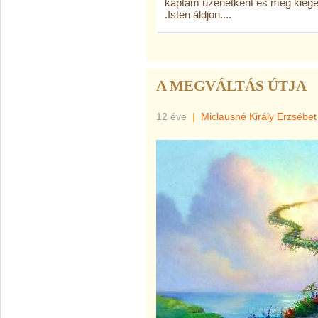
kaptam üzenetként és még kiegé
.Isten áldjon....
A MEGVÁLTÁS ÚTJA
12 éve
|
Miclausné Király Erzsébet