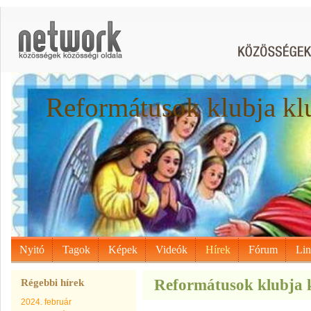
Reformátusok klubja kl
Nyitó
Tagok
Képek
Videók
Hírek
Fórum
Li
Reformátusok klubja k
Régebbi hírek
2024. február