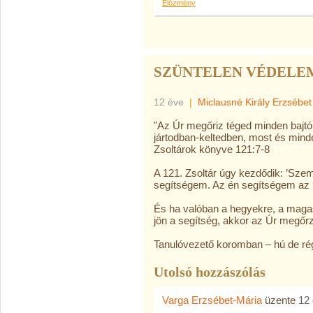
Előzmény
SZÜNTELEN VÉDELE
12 éve
|
Miclausné Király Erzsébet
"Az Úr megőriz téged minden bajtól
jártodban-keltedben, most és mind
Zsoltárok könyve 121:7-8
A 121. Zsoltár úgy kezdődik: ’Sz
segítségem. Az én segítségem az Úrt
És ha valóban a hegyekre, a mag
jön a segítség, akkor az Úr megőrz
Tanulóvezető koromban – hú de rég
Utolsó hozzászólás
Varga Erzsébet-Mária
üzente
12