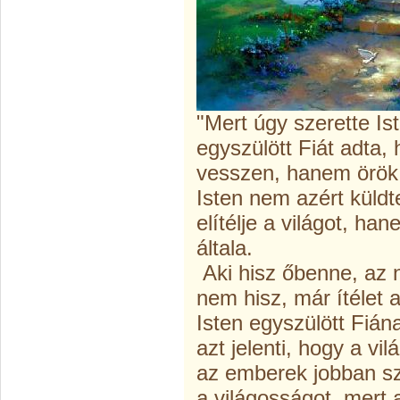
"Mert úgy szerette Ist
egyszülött Fiát adta,
vesszen, hanem örök 
Isten nem azért küldte
elítélje a világot, ha
általa.
Aki hisz őbenne, az ne
nem hisz, már ítélet a
Isten egyszülött Fián
azt jelenti, hogy a vil
az emberek jobban sz
a világosságot, mert 