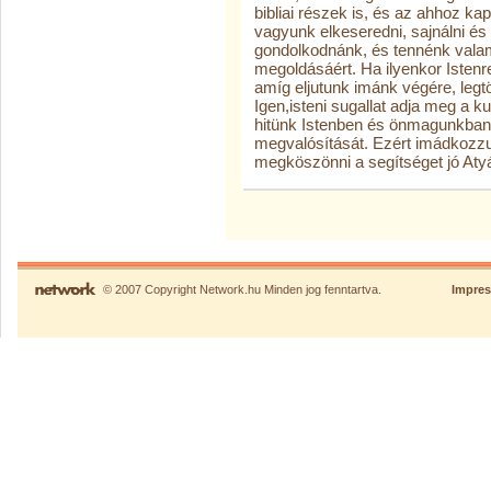
bibliai részek is, és az ahhoz ka
vagyunk elkeseredni, sajnálni és 
gondolkodnánk, és tennénk valam
megoldásáért. Ha ilyenkor Istenr
amíg eljutunk imánk végére, legt
Igen,isteni sugallat adja meg a k
hitünk Istenben és önmagunkban. 
megvalósítását. Ezért imádkozzunk
megköszönni a segítséget jó Aty
© 2007 Copyright Network.hu Minden jog fenntartva.
Impre