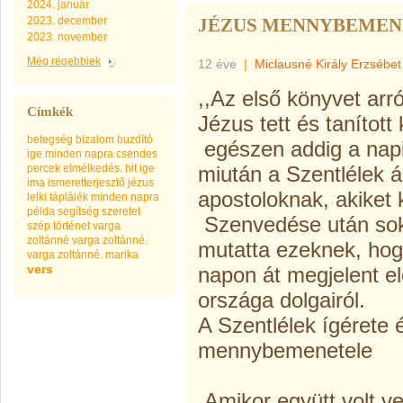
2024. január
2023. december
JÉZUS MENNYBEMEN
2023. november
Még régebbiek
12 éve
|
Miclausné Király Erzsébet
,,Az első könyvet arró
Címkék
Jézus tett és tanított
betegség
bizalom
buzdító
egészen addig a napig
ige minden napra
csendes
percek
elmélkedés.
hit
ige
miután a Szentlélek á
ima
ismeretterjesztő
jézus
apostoloknak, akiket k
lelki táplálék minden napra
példa
segítség
szeretet
Szenvedése után sok 
szép
történet
varga
zoltánné
varga zoltánné.
mutatta ezeknek, hog
varga zoltánné. marika
vers
napon át megjelent el
országa dolgairól.
A Szentlélek ígérete 
mennybemenetele
Amikor együtt volt ve