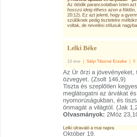
Az ötödik parancsolatban Isten azt
hosszú ideig élhess azon a földön,
20:12). Ez azt jelenti, hogy a gyerm
szülőknek pedig tiszteletre méltók
voltak, de nevelési stílusuk nagyba
Lelki Béke
10 éve
|
Sályi Tiborné Erzsike
|
0
Az Úr õrzi a jövevényeket,
özvegyet. (Zsolt 146,9)
Tiszta és szeplõtlen kegyes
meglátogatni az árvákat é
nyomorúságukban, és tisz
önmagát a világtól. (Jak 1,
Olvasmányok:
2Móz 23,10
Lelki útravaló a mai napra
Október 19.