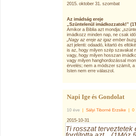
2015. oktober 31. szombat
Az imádság ereje
„Szüntelenül imádkozzatok!” (1T
Amikor a Biblia azt mondja: „szünte
imádkozz minden nap, ne csak időn
„Nagy az ereje az igaz ember buz
azt jelenti: odaadó, kitartó és el
is az, hogy milyen szép szavakat 
vagy, hogy milyen hosszan imádk
vagy milyen hanghordozással mond
érvelés; nem a módszer számít, a 
Isten nem erre válaszol.
Napi Ige és Gondolat
10 éve
|
Sályi Tiborné Erzsike
|
0
2015-10-31
Ti rosszat terveztetek 
fordította azt…(1Móz 