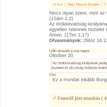
10 éve
|
Sályi Tiborné Erzsike
|
0
Nincs olyan szent, mint az Ú
(1Sám 2,2)
Az örökkévalóság királyának
egyetlen Istennek tisztelet
Ámen. (1Tim 1,17)
Olvasmányok:
2Móz 18,13
Lelki útravaló a mai napra
Október 20.
"Az örökkévalóság királyának pedig, 
tisztelet és dicsõség örökkön-örök
Cím
Ez a mondat inkább liturg
Fentről jött utasítás ( 4