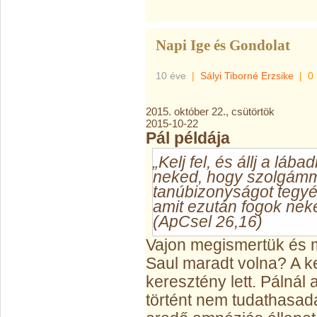
Napi Ige és Gondolat
10 éve
|
Sályi Tiborné Erzsike
|
0
2015. október 22., csütörtök
2015-10-22
Pál példája
„Kelj fel, és állj a láb
neked, hogy szolgámm
tanúbizonyságot tegyél a
amit ezután fogok neke
(ApCsel 26,16)
Vajon megismertük és m
Saul maradt volna? A k
keresztény lett. Pálnál
történt nem tudathasadá