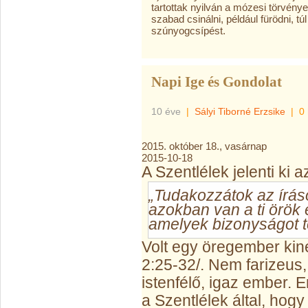
tartottak nyilván a mózesi törvén
szabad csinálni, például fürödni, 
szúnyogcsípést.
Napi Ige és Gondolat
10 éve
|
Sályi Tiborné Erzsike
|
0
2015. október 18., vasárnap
2015-10-18
A Szentlélek jelenti ki a
„Tudakozzátok az íráso
azokban van a ti örök 
amelyek bizonyságot t
Volt egy öregember kin
2:25-32/. Nem farizeus,
istenfélő, igaz ember. E
a Szentlélek által, hog