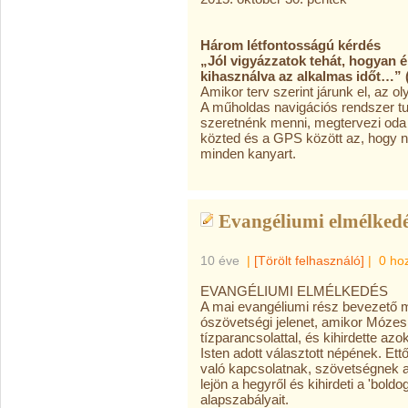
Három létfontosságú kérdés
„Jól vigyázzatok tehát, hogyan é
kihasználva az alkalmas időt…” 
Amikor terv szerint járunk el, az 
A műholdas navigációs rendszer tu
szeretnénk menni, megtervezi oda 
közted és a GPS között az, hogy 
minden kanyart.
Evangéliumi elmélkedé
10 éve
|
[Törölt felhasználó]
|
0 ho
EVANGÉLIUMI ELMÉLKEDÉS
A mai evangéliumi rész bevezető 
ószövetségi jelenet, amikor Mózes 
tízparancsolattal, és kihirdette az
Isten adott választott népének. Ettő
való kapcsolatnak, szövetségnek 
lejön a hegyről és kihirdeti a 'bold
alapszabályait.