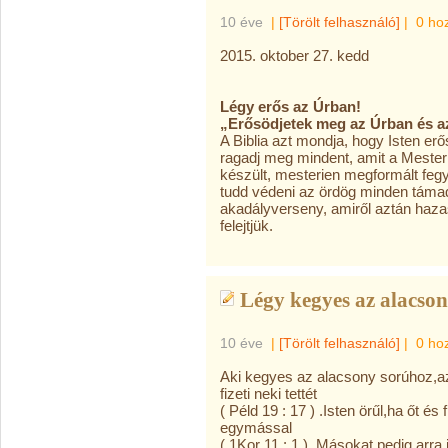
10 éve
|
[Törölt felhasználó]
|
0 ho
2015. oktober 27. kedd
Légy erős az Úrban!
„Erősödjetek meg az Úrban és az
A Biblia azt mondja, hogy Isten erős
ragadj meg mindent, amit a Mester
készült, mesterien megformált feg
tudd védeni az ördög minden táma
akadályverseny, amiről aztán haza
felejtjük.
Légy kegyes az alacso
10 éve
|
[Törölt felhasználó]
|
0 ho
Aki kegyes az alacsony sorúhoz,a
fizeti neki tettét
( Péld 19 : 17 ) .Isten örűl,ha őt é
egymással
( 1Kor 11 : 1 ). Másokat pedig arra