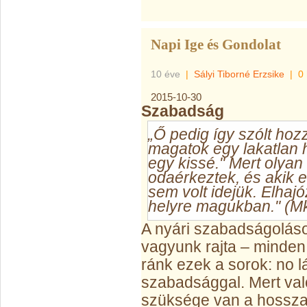
Napi Ige és Gondolat
10 éve
|
Sályi Tiborné Erzsike
|
0
2015-10-30
Szabadság
„Ő pedig így szólt hozz
magatok egy lakatlan 
egy kissé." Mert olyan
odaérkeztek, és akik e
sem volt idejük. Elhajó
helyre magukban." (Mk
A nyári szabadságolások
vagyunk rajta – minden
ránk ezek a sorok: no l
szabadsággal. Mert va
szüksége van a hosszab