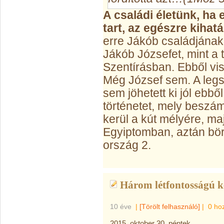
A családi életünk, ha 
tart, az egészre kihat
erre Jákób családjának
Jákób Józsefet, mint a
Szentírásban. Ebből visz
Még József sem. A legs
sem jöhetett ki jól ebbő
történetet, mely beszá
kerül a kút mélyére, ma
Egyiptomban, aztán bör
ország 2.
Három létfontosságú k
10 éve
|
[Törölt felhasználó]
|
0 ho
2015. oktober 30. péntek