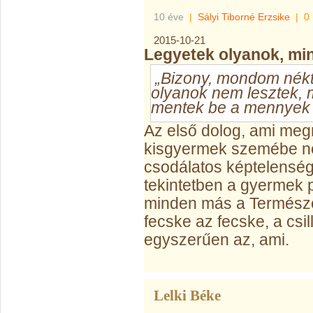
10 éve
|
Sályi Tiborné Erzsike
|
0
2015-10-21
Legyetek olyanok, mi
„Bizony, mondom nékt
olyanok nem lesztek, 
mentek be a mennyek 
Az első dolog, ami me
kisgyermek szemébe né
csodálatos képtelensé
tekintetben a gyermek 
minden más a Természet
fecske az fecske, a csil
egyszerűen az, ami.
Lelki Béke