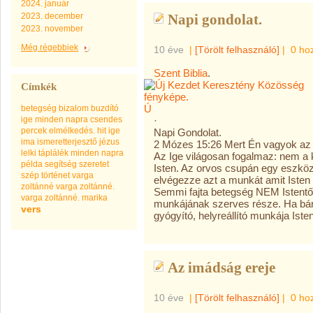
2024. január
2023. december
Napi gondolat.
2023. november
Még régebbiek
10 éve
|
[Törölt felhasználó]
|
0 ho
Szent Biblia
.
Címkék
Ú
betegség
bizalom
buzdító
ige minden napra
csendes
·
percek
elmélkedés.
hit
ige
Napi Gondolat.
ima
ismeretterjesztő
jézus
2 Mózes 15:26 Mert Én vagyok az Ú
lelki táplálék minden napra
Az Ige világosan fogalmaz: nem a 
példa
segítség
szeretet
Isten. Az orvos csupán
egy eszköz 
szép
történet
varga
elvégezze azt a munkát amit Isten 
zoltánné
varga zoltánné.
Semmi fajta betegség NEM Istentől
varga zoltánné. marika
munkájának szerves része. Ha bárm
vers
gyógyító, helyreállító munkája Isten
Az imádság ereje
10 éve
|
[Törölt felhasználó]
|
0 ho