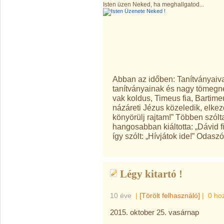
Isten üzen Neked, ha meghallgatod...
Abban az időben: Tanítványaiva
tanítványainak és nagy tömegne
vak koldus, Timeus fia, Bartimeu
názáreti Jézus közeledik, elkezd
könyörülj rajtam!” Többen szólt
hangosabban kiáltotta: „Dávid fi
így szólt: „Hívjátok ide!” Odasz
Légy kitartó !
10 éve
|
[Törölt felhasználó]
|
0 ho
2015. oktober 25. vasárnap