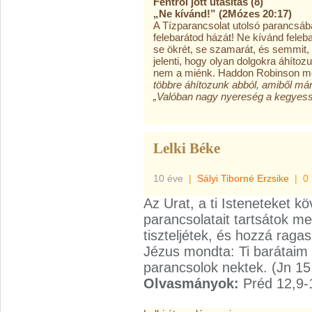
Fentről jött utasítás (8)
„Ne kívánd!” (2Mózes 20:17)
A Tízparancsolat utolsó parancsáb
felebarátod házát! Ne kívánd felebar
se ökrét, se szamarát, és semmit,
jelenti, hogy olyan dolgokra áhíto
nem a miénk. Haddon Robinson m
többre áhítozunk abból, amiből már 
„Valóban nagy nyereség a kegyes
Lelki Béke
10 éve
|
Sályi Tiborné Erzsike
|
0
Az Urat, a ti Isteneteket kö
parancsolatait tartsátok me
tiszteljétek, és hozzá raga
Jézus mondta: Ti barátaim 
parancsolok nektek. (Jn 15
Olvasmányok:
Préd 12,9-1