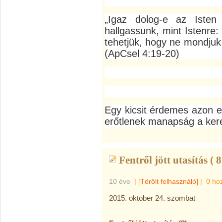
„Igaz dolog-e az Isten
hallgassunk, mint Istenre
tehetjük, hogy ne mondjuk e
(ApCsel 4:19-20)
Egy kicsit érdemes azon e
erőtlenek manapság a ker
Fentről jött utasítás ( 8
10 éve
|
[Törölt felhasználó]
|
0 ho
2015. oktober 24. szombat