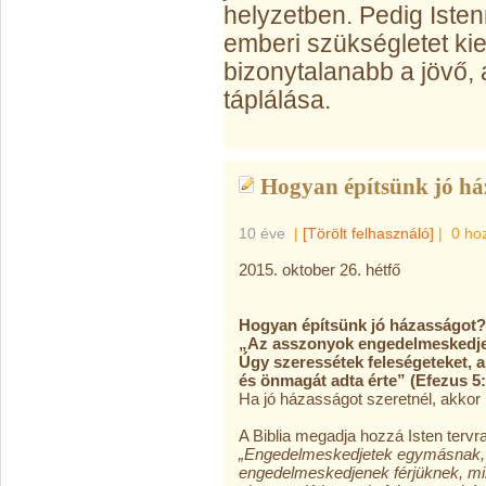
helyzetben. Pedig Iste
emberi szükségletet kie
bizonytalanabb a jövő,
táplálása.
Hogyan építsünk jó há
10 éve
|
[Törölt felhasználó]
|
0 ho
2015. oktober 26. hétfő
Hogyan építsünk jó házasságot?
„Az asszonyok engedelmeskedjen
Úgy szeressétek feleségeteket, a
és önmagát adta érte” (Efezus 5:
Ha jó házasságot szeretnél, akkor
A Biblia megadja hozzá Isten tervra
„Engedelmeskedjetek egymásnak, 
engedelmeskedjenek férjüknek, mint