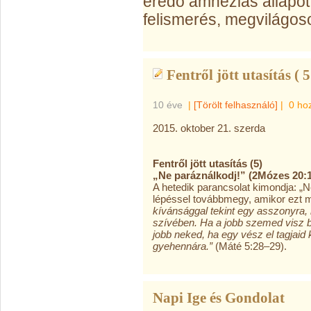
eredő amnéziás állapot
felismerés, megvilágos
Fentről jött utasítás ( 5
10 éve
|
[Törölt felhasználó]
|
0 ho
2015. oktober 21. szerda
Fentről jött utasítás (5)
„Ne paráználkodj!” (2Mózes 20:
A hetedik parancsolat kimondja: „
lépéssel továbbmegy, amikor ezt 
kívánsággal tekint egy asszonyra, 
szívében. Ha a jobb szemed visz bű
jobb neked, ha egy vész el tagjaid 
gyehennára.”
(Máté 5:28–29).
Napi Ige és Gondolat