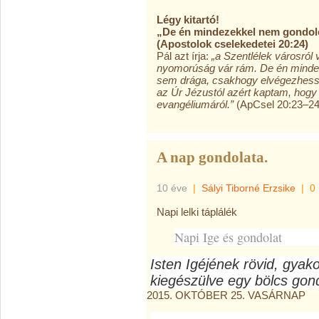
Légy kitartó!
„De én mindezekkel nem gondol
(Apostolok cselekedetei 20:24)
Pál azt írja:
„a Szentlélek városról
nyomorúság vár rám. De én minde
sem drága, csakhogy elvégezhesse
az Úr Jézustól azért kaptam, hogy
evangéliumáról.”
(ApCsel 20:23–24
A nap gondolata.
10 éve
|
Sályi Tiborné Erzsike
|
0
Napi lelki táplálék
Napi Ige és gondolat
Isten Igéjének rövid, gyak
kiegészülve egy bölcs gond
2015. OKTÓBER 25. VASÁRNAP