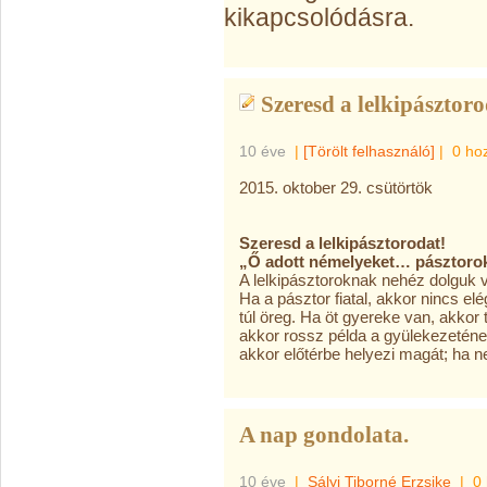
kikapcsolódásra.
Szeresd a lelkipásztoro
10 éve
|
[Törölt felhasználó]
|
0 ho
2015. oktober 29. csütörtök
Szeresd a lelkipásztorodat!
„Ő adott némelyeket… pásztoroku
A lelkipásztoroknak nehéz dolguk 
Ha a pásztor fiatal, akkor nincs el
túl öreg. Ha öt gyereke van, akkor
akkor rossz példa a gyülekezeténe
akkor előtérbe helyezi magát; ha 
A nap gondolata.
10 éve
|
Sályi Tiborné Erzsike
|
0