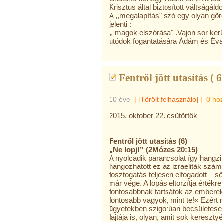
Krisztus által biztosított váltságál
A ,,megalapítás" szó egy olyan görö
jelenti :
,, magok elszórása" .Vajon sor ker
utódok fogantatására Ádám és Éva
Fentről jött utasítás ( 6
10 éve
|
[Törölt felhasználó]
|
0 ho
2015. oktober 22. csütörtök
Fentről jött utasítás (6)
„Ne lopj!” (2Mózes 20:15)
A nyolcadik parancsolat így hangzik
hangozhatott ez az izraeliták szá
fosztogatás teljesen elfogadott – ső
már vége. A lopás eltorzítja érték
fontosabbnak tartsátok az emberek
fontosabb vagyok, mint te!« Ezért
ügyetekben szigorúan becsületese
fajtája is, olyan, amit sok kereszt