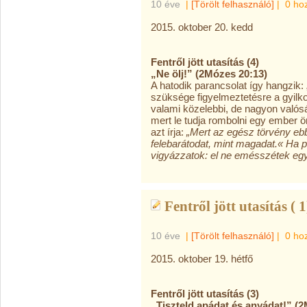
10 éve
|
[Törölt felhasználó]
|
0 ho
2015. oktober 20. kedd
Fentről jött utasítás (4)
„Ne ölj!” (2Mózes 20:13)
A hatodik parancsolat így hangzik:
szüksége figyelmeztetésre a gyilk
valami közelebbi, de nagyon valóság
mert le tudja rombolni egy ember ö
azt írja:
„Mert az egész törvény eb
felebarátodat, mint magadat.«
Ha p
vigyázzatok: el ne emésszétek eg
Fentről jött utasítás ( 1
10 éve
|
[Törölt felhasználó]
|
0 ho
2015. oktober 19. hétfő
Fentről jött utasítás (3)
„Tiszteld apádat és anyádat!” (