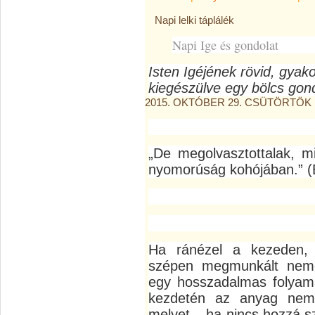
Napi lelki táplálék
Napi Ige és gondolat
Isten Igéjének rövid, gyak
kiegészülve egy bölcs gond
2015. OKTÓBER 29. CSÜTÖRTÖK
„De megolvasztottalak, m
nyomorúság kohójában.” (
Ha ránézel a kezeden, 
szépen megmunkált neme
egy hosszadalmas folyam
kezdetén az anyag nem
melyet – ha nincs hozzá s