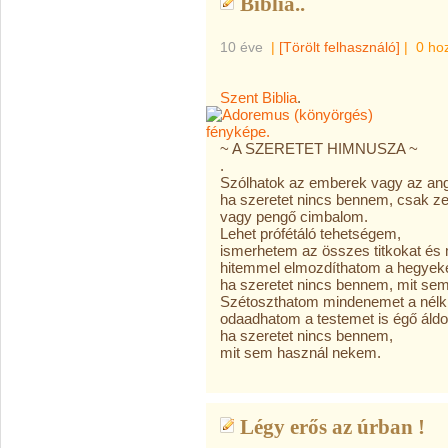
Biblia..
10 éve
|
[Törölt felhasználó]
|
0 ho
Szent Biblia
.
~ A SZERETET HIMNUSZA ~
.
Szólhatok az emberek vagy az an
ha szeretet nincs bennem, csak z
vagy pengő cimbalom.
Lehet prófétáló tehetségem,
ismerhetem az összes titkokat és
hitemmel elmozdíthatom a hegyeke
ha szeretet nincs bennem, mit sem
Szétoszthatom mindenemet a nélkü
odaadhatom a testemet is égő áldo
ha szeretet nincs bennem,
mit sem használ nekem.
Légy erős az úrban !