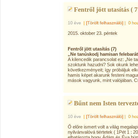
Fentről jött utasítás ( 7
10 éve
|
[Törölt felhasználó]
|
0 ho
2015. oktober 23. péntek
Fentről jött utasítás (7)
„Ne tanúskodj hamisan felebarát
A kilencedik parancsolat ez: „Ne ta
szoktunk hazudni? Sok okunk lehet 
következményeit; így próbáljuk elk
hamis képet akarunk festeni magu
mások vagyunk, mint valójában. 
Bűnt nem Isten tervezt
10 éve
|
[Törölt felhasználó]
|
0 ho
Ő előre ismert volt a világ megalap
nyilvánvalóvá tiértetek ( 1Pét 1 : 20
elhatározta,hogy Ádám és Éva bün