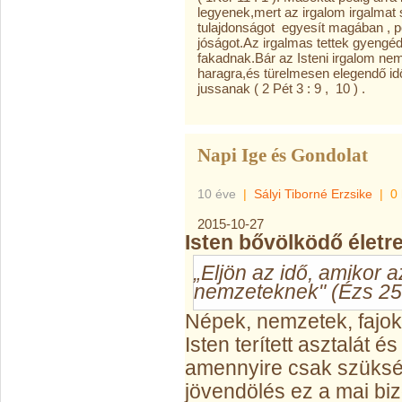
legyenek,mert az irgalom irgalmat s
tulajdonságot egyesít magában , p
jóságot.Az irgalmas tettek gyengéd
fakadnak.Bár az Isteni irgalom nem
haragra,és türelmesen elegendő i
jussanak ( 2 Pét 3 : 9 , 10 ) .
Napi Ige és Gondolat
10 éve
|
Sályi Tiborné Erzsike
|
0
2015-10-27
Isten bővölködő életre
„Eljön az idő, amikor a
nemzeteknek" (Ézs 25
Népek, nemzetek, fajok
Isten terített asztalát é
amennyire csak szüksé
jövendölés ez a mai bi