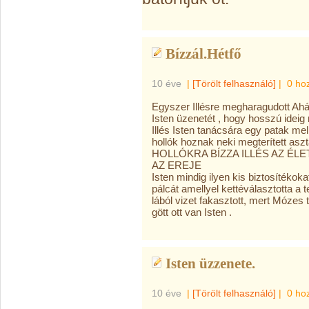
Bízzál.Hétfő
10 éve
|
[Törölt felhasználó]
|
0 ho
Egyszer Illésre megharagudott Aháb
Isten üzenetét , hogy hosszú ideig
Illés Isten tanácsára egy patak me
hollók hoznak neki megterített aszta
HOLLÓKRA BÍZZA ILLÉS AZ ÉLET
AZ EREJE
Isten mindig ilyen kis biztosítéko
pálcát amellyel kettéválasztotta a t
lából vizet fakasztott, mert Mózes 
gött ott van Isten .
Isten üzzenete.
10 éve
|
[Törölt felhasználó]
|
0 ho