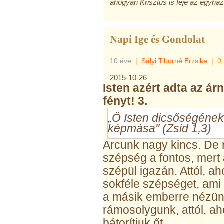
ahogyan Krisztus is feje az egyházn
Napi Ige és Gondolat
10 éve
|
Sályi Tiborné Erzsike
|
0
2015-10-26
Isten azért adta az ár
fényt! 3.
„Ő Isten dicsőségének
képmása" (Zsid 1,3)
Arcunk nagy kincs. De 
szépség a fontos, mert 
szépül igazán. Attól, 
sokféle szépséget, ami 
a másik emberre nézünk
rámosolygunk, attól, aho
bátorítjuk őt.