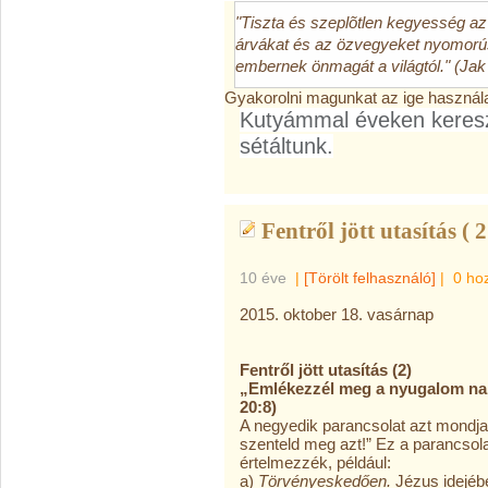
"Tiszta és szeplõtlen kegyesség az 
árvákat és az özvegyeket nyomorús
embernek önmagát a világtól." (Jak
Gyakorolni magunkat az ige használ
Kutyámmal éveken keresz
sétáltunk.
Fentről jött utasítás ( 2
10 éve
|
[Törölt felhasználó]
|
0 ho
2015. oktober 18. vasárnap
Fentről jött utasítás (2)
„Emlékezzél meg a nyugalom nap
20:8)
A negyedik parancsolat azt mondja
szenteld meg azt!” Ez a parancsola
értelmezzék, például:
a)
Törvényeskedően.
Jézus idejébe