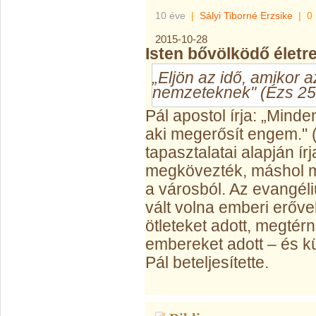
10 éve
|
Sályi Tiborné Erzsike
|
0
2015-10-28
Isten bővölködő életre 
„Eljön az idő, amikor a
nemzeteknek" (Ézs 25
Pál apostol írja: „Mind
aki megerősít engem." (F
tapasztalatai alapján írj
megkövezték, máshol m
a városból. Az evangéli
vált volna emberi erővel.
ötleteket adott, megtér
embereket adott – és kü
Pál beteljesítette.