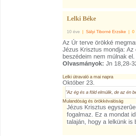
Lelki Béke
10 éve
|
Sályi Tiborné Erzsike
|
0
Az Úr terve örökké megmar
Jézus Krisztus mondja: Az é
beszédeim nem múlnak el. 
Olvasmányok:
Jn 18,28-3
Lelki útravaló a mai napra
Október 23.
"Az ég és a föld elmúlik, de az én
Mulandóság és örökkévalóság
Jézus Krisztus egyszerûe
fogalmaz. Ez a mondat i
talaján, hogy a lelkünk is