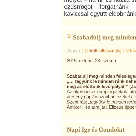
ezüströgöt forgatnánk
kaviccsal együtt eldobnán
Szabadulj meg minden f
10 éve
|
[Törölt felhasználó]
|
0 ho
2015. oktober 28. szerda
Szabadulj meg minden felesleges
„… tegyünk le minden ránk nehe
meg az előttünk levő pályát.” (Zs
Az ókorban az olimpiai játékok fut
verseny napján azonban ezeket a s
Szentírás:
„tegyünk le minden terh
Amikor Illés arra járt, Elizeus éppe
Napi Ige és Gondolat