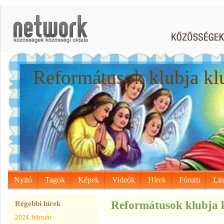
Reformátusok klubja kl
Nyitó
Tagok
Képek
Videók
Hírek
Fórum
Li
Reformátusok klubja k
Régebbi hírek
2024. február