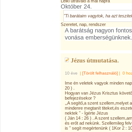
Lelki útravaló a mai napra
Október 24.
"Ti barátaim vagytok, ha azt teszit
Szeretet, nap, rendszer
A barátság nagyon fontos
vonása emberségünknek
Jézus útmutatása.
10 éve
|
[Törölt felhasználó]
|
0 ho
Ime én veletek vagyok minden napo
20 ) .
Hogyan van Jézus Krisztus követőiv
befejezésekor ?
,,A segítő,a szent szellem,melyet
mindenre megtanít titeket,és eszet
nektek " - Ígérte Jézus
( Ján 14 : 26 ) . A szent szellem,
és erőt ad nekünk. Szellemileg felv
is " segít megértenünk ( 1Kor 2 : 10