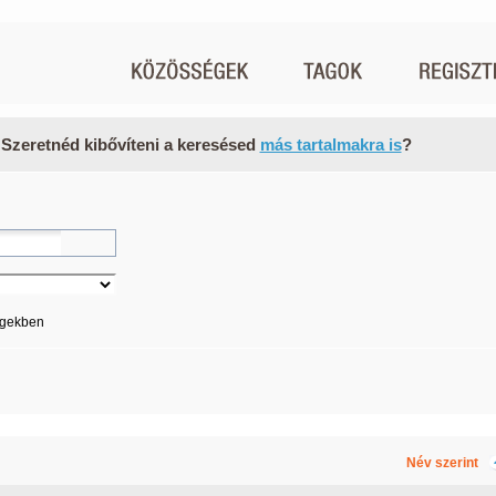
 Szeretnéd kibővíteni a keresésed
más tartalmakra is
?
égekben
Név szerint