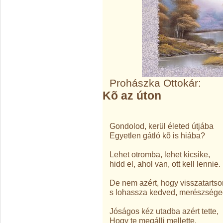
Prohászka Ottokár:
Kõ az úton
Gondolod, kerül életed útjába
Egyetlen gátló kõ is hiába?
Lehet otromba, lehet kicsike,
hidd el, ahol van, ott kell lennie.
De nem azért, hogy visszatartso
s lohassza kedved, merészsége
Jóságos kéz utadba azért tette,
Hogy te megállj mellette.