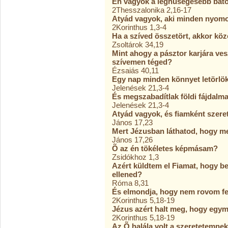
Én vagyok a leghûségesebb báto
2Thesszalonika 2,16-17
Atyád vagyok, aki minden nyom
2Korinthus 1,3-4
Ha a szíved összetört, akkor kö
Zsoltárok 34,19
Mint ahogy a pásztor karjára ve
szívemen téged?
Ézsaiás 40,11
Egy nap minden könnyet letörlö
Jelenések 21,3-4
És megszabadítlak földi fájdalma
Jelenések 21,3-4
Atyád vagyok, és fiamként szere
János 17,23
Mert Jézusban láthatod, hogy me
János 17,26
Õ az én tökéletes képmásam?
Zsidókhoz 1,3
Azért küldtem el Fiamat, hogy b
ellened?
Róma 8,31
És elmondja, hogy nem rovom fe
2Korinthus 5,18-19
Jézus azért halt meg, hogy egy
2Korinthus 5,18-19
Az Õ halála volt a szeretetemne