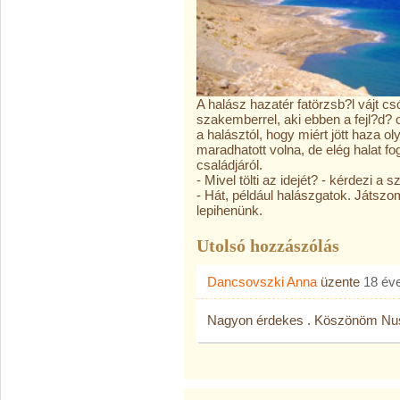
A halász hazatér fatörzsb?l vájt cs
szakemberrel, aki ebben a fejl?d? 
a halásztól, hogy miért jött haza ol
maradhatott volna, de elég halat f
családjáról.
- Mivel tölti az idejét? - kérdezi a
- Hát, például halászgatok. Játsz
lepihenünk.
Utolsó hozzászólás
Dancsovszki Anna
üzente
18 év
Nagyon érdekes . Köszönöm Nu