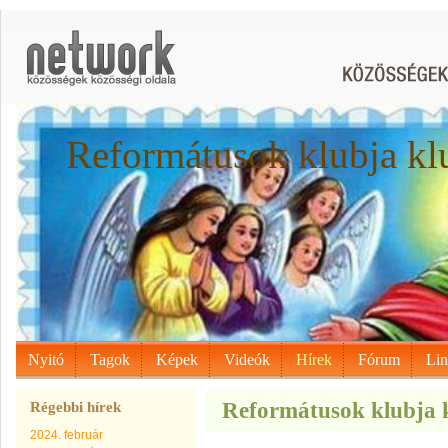
Reformátusok klubja kl
Nyitó
Tagok
Képek
Videók
Hírek
Fórum
Li
Reformátusok klubja k
Régebbi hírek
2024. február