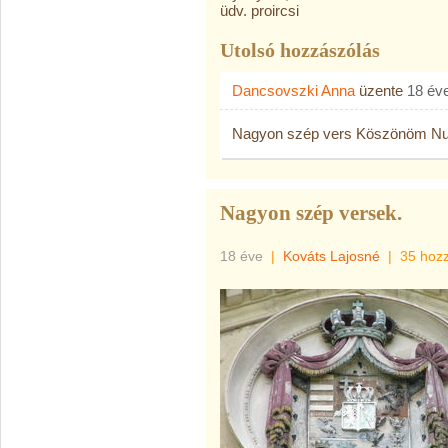
üdv. proircsi
Utolsó hozzászólás
Dancsovszki Anna
üzente
18 év
Nagyon szép vers Köszönöm N
Nagyon szép versek.
18 éve
|
Kováts Lajosné
|
35 hoz