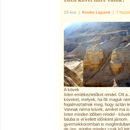
18 éve
|
Kováts Lajosné
|
7 hozz
A kövek
Isten emlékeztetõket rendel. Ott a 
köveket, melyek, ha õk maguk nem
fogalmaztatnak meg, hogy aztán leg
Vannak néma kövek, amiket ma is r
Isten minden idõben rendel - kövek
faluba is el kellett idõnként járno
gyermekkoromban is megfordultam, 
de úgy, mintha mindez csak kõ lett