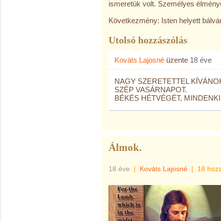
ismeretük volt. Személyes élményü
Következmény: Isten helyett bálv
Utolsó hozzászólás
Kováts Lajosné
üzente
18 éve
NAGY SZERETETTEL KÍVÁNO
SZÉP VASÁRNAPOT.
BÉKÉS HÉTVÉGÉT, MINDENKIN
Álmok.
18 éve
|
Kováts Lajosné
|
18 hoz