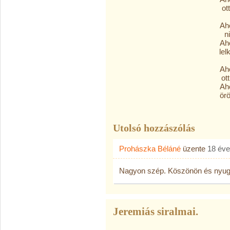
ot
Aho
n
Aho
le
Aho
ot
Aho
ör
Utolsó hozzászólás
Prohászka Béláné
üzente
18 éve
Nagyon szép. Köszönön és nyugo
Jeremiás siralmai.