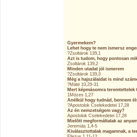
Gyermekem?
Lehet hogy te nem ismersz enge
?Zsoltárok 139,1
Azt is tudom, hogy pontosan miko
Zsoltárok 139,2
Minden utadat jól ismerem
?Zsoltárok 139,3
Még a hajszálaidat is mind szám
?Máté 10,29-31
Mert képmásomra teremtettelek 
1Mózes 1,27
Anélkül hogy tudnád, bennem éls
?Apostolok Cselekedetei 17,28
Az én nemzetségem vagy?
Apostolok Cselekedetei 17,28
Mielõtt megformáltalak az anya
Jeremiás 1,4-5
Kiválasztottalak magamnak, a t
Efezus 1,11-12