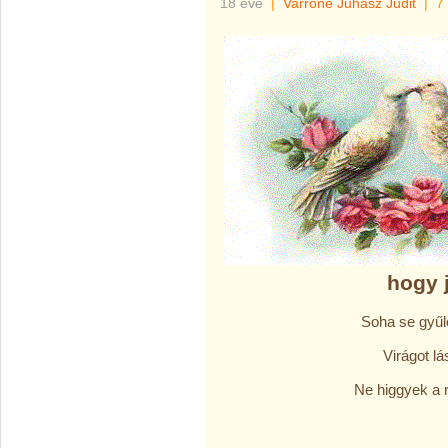
18 éve
|
Varróné Juhász Judit
|
7
hogy 
Soha se gyűl
Virágot lá
Ne higgyek a 