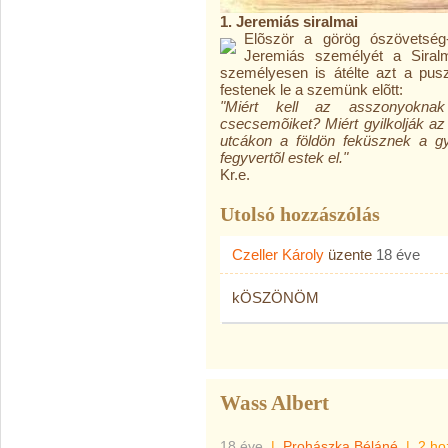
1. Jeremiás siralmai
Elõször a görög ószövetség-
Jeremiás személyét a Siralm
személyesen is átélte azt a pusz
festenek le a szemünk elõtt:
"Miért kell az asszonyoknak 
csecsemõiket? Miért gyilkolják az
utcákon a földön feküsznek a g
fegyvertõl estek el."
Kr.e.
Utolsó hozzászólás
Czeller Károly
üzente
18 éve
kÖSZÖNÖM
Wass Albert
18 éve
|
Prohászka Béláné
|
2 ho