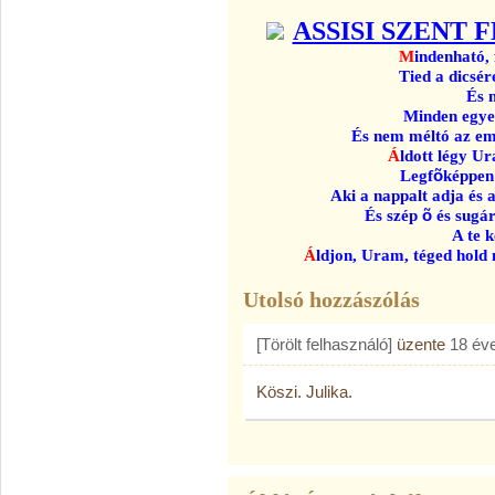
ASSISI SZENT
M
indenható, 
Tied a dicsére
És 
Minden egyedü
És nem méltó az em
Á
ldott
légy Ura
Legf
õ
képpen
Aki a nappalt adja és a
És szép
õ
és sugár
A te k
Á
ldjon, Uram, téged hold 
Utolsó hozzászólás
[Törölt felhasználó]
üzente
18 év
Köszi. Julika.