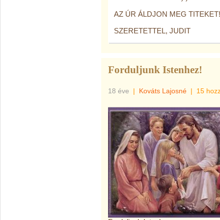
AZ ÚR ÁLDJON MEG TITEKET
SZERETETTEL, JUDIT
Forduljunk Istenhez!
18 éve
|
Kováts Lajosné
|
15 hoz