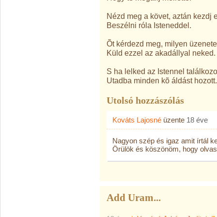
Nézd meg a követ, aztán kezdj e
Beszélni róla Isteneddel.
Õt kérdezd meg, milyen üzenete
Küld ezzel az akadállyal neked.
S ha lelked az Istennel találkozot
Utadba minden kõ áldást hozott.
Utolsó hozzászólás
Kováts Lajosné
üzente
18 éve
Nagyon szép és igaz amit írtál 
Örülök és köszönöm, hogy olvas
Add Uram...