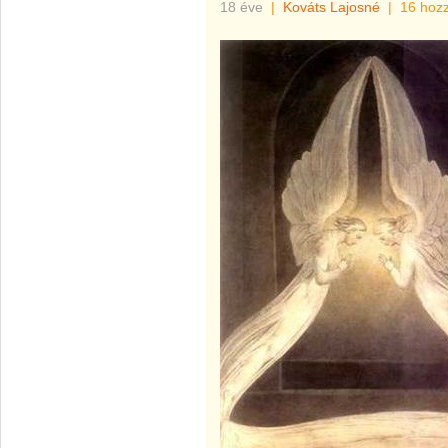
18 éve
|
Kováts Lajosné
|
16 hoz