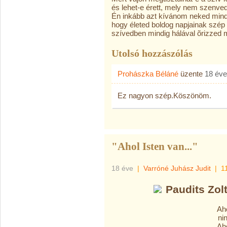
és lehet-e érett, mely nem szenved
Én inkább azt kívánom neked mind
hogy életed boldog napjainak szép
szívedben mindig hálával õrizzed 
Utolsó hozzászólás
Prohászka Béláné
üzente
18 éve
Ez nagyon szép.Köszönöm.
"Ahol Isten van..."
18 éve
|
Varróné Juhász Judit
|
1
Paudits Zolt
Aho
ni
Aho