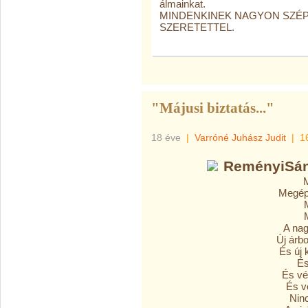
álmainkat.
MINDENKINEK NAGYON SZÉP
SZERETETTEL.
"Májusi biztatás..."
18 éve
|
Varróné Juhász Judit
|
1
ReményiSánd
Megépü
A nag
Új árbo
És új
És
És vé
És v
Nin