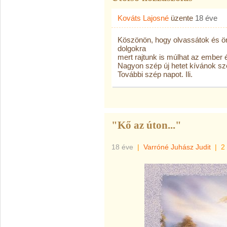
Kováts Lajosné
üzente
18 éve
Köszönön, hogy olvassátok és örü
dolgokra
mert rajtunk is múlhat az ember é
Nagyon szép új hetet kívánok sz
További szép napot. Ili.
"Kő az úton..."
18 éve
|
Varróné Juhász Judit
|
2