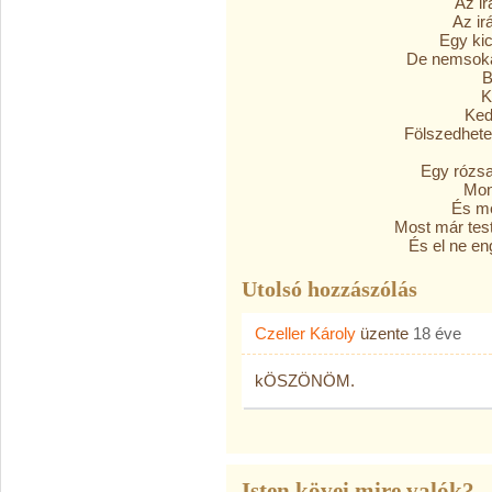
Az ir
Az ir
Egy kic
De nemsoká
B
K
Ked
Fölszedhete
Egy rózsa
Mon
És me
Most már test
És el ne en
Utolsó hozzászólás
Czeller Károly
üzente
18 éve
kÖSZÖNÖM.
Isten kövei mire valók?