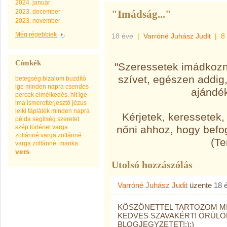
2024. január
2023. december
"Imádság..."
2023. november
Még régebbiek
18 éve
|
Varróné Juhász Judit
|
8
Címkék
"Szeressetek imádkozni
szívet, egészen addig
betegség
bizalom
buzdító
ige minden napra
csendes
ajándék
percek
elmélkedés.
hit
ige
ima
ismeretterjesztő
jézus
lelki táplálék minden napra
Kérjetek, keressetek,
példa
segítség
szeretet
szép
történet
varga
nőni ahhoz, hogy befo
zoltánné
varga zoltánné.
(Te
varga zoltánné. marika
vers
Utolsó hozzászólás
Varróné Juhász Judit
üzente
18 
KÖSZÖNETTEL TARTOZOM M
KEDVES SZAVAKÉRT! ÖRÜLÖ
BLOGJEGYZETET!:):)