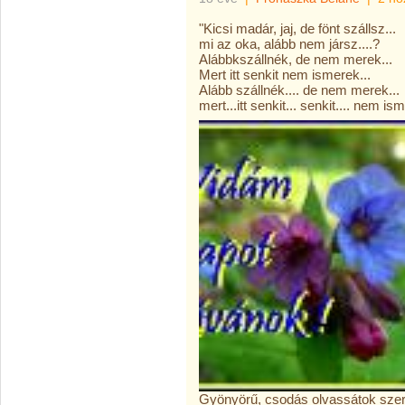
"Kicsi madár, jaj, de fönt szállsz...
mi az oka, alább nem jársz....?
Alábbkszállnék, de nem merek...
Mert itt senkit nem ismerek...
Alább szállnék.... de nem merek...
mert...itt senkit... senkit.... nem ism
Gyönyörű, csodás olvassátok szere