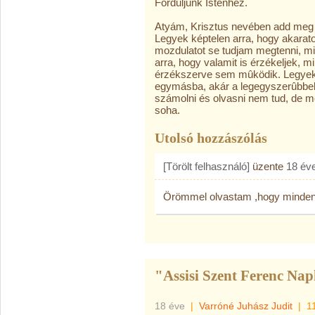
Forduljunk Istenhez.
Atyám, Krisztus nevében add meg
Legyek képtelen arra, hogy akara
mozdulatot se tudjam megtenni, min
arra, hogy valamit is érzékeljek, mi
érzékszerve sem mûködik. Legyek 
egymásba, akár a legegyszerûbbeket
számolni és olvasni nem tud, de m
soha.
Utolsó hozzászólás
[Törölt felhasználó]
üzente
18 év
Örömmel olvastam ,hogy minden 
"Assisi Szent Ferenc Nap
18 éve
|
Varróné Juhász Judit
|
1