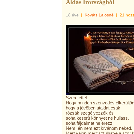
Áldás Írországból
18 éve
|
Kováts Lajosné
|
21 hoz
Szeretettel.
Hogy minden szenvedés elkerüljön
hogy a jövõben utaidat csak
rózsák szegélyezzék és
soha keserû könnyet ne hullass,
soha fájdalmat ne érezz:
Nem, én nem ezt kívánom neked.
Mert vajon megtisztulhat-e a szív 