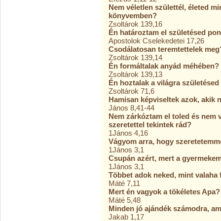
Nem véletlen születtél, életed m
könyvemben?
Zsoltárok 139,16
Én határoztam el születésed ponto
Apostolok Cselekedetei 17,26
Csodálatosan teremtettelek meg
Zsoltárok 139,14
Én formáltalak anyád méhében?
Zsoltárok 139,13
Én hoztalak a világra születésed
Zsoltárok 71,6
Hamisan képviseltek azok, akik
János 8,41-44
Nem zárkóztam el toled és nem v
szeretettel tekintek rád?
1János 4,16
Vágyom arra, hogy szeretetemm
1János 3,1
Csupán azért, mert a gyermekem
1János 3,1
Többet adok neked, mint valaha 
Máté 7,11
Mert én vagyok a tökéletes Apa?
Máté 5,48
Minden jó ajándék számodra, am
Jakab 1,17