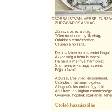
CSORBA ISTVÁN. VERSE. ZÛRZA
ZÛRZAVAROS A VILÁG
Zûrzavaros ez a világ,
Télen most nem nyílik virág,
Odakint a természetben,
Csupán a hó szitál.
De a szívben ha a szeretet lángol,
Akkor még a béna is táncol.
Ha halja a mennyei harmóniát,
S a mennyei karnagy szerint,
Fújja a fuvolát.
A zûrzavaros világ, elcsöndesül,
Csöndes imát mormolgatva,
A hegedûs kis ember úgy örül.
Adj Uram, a világban csöndessége
Gyönyörû hópihék szálljanak, fehé
Utolsó hozzászólás