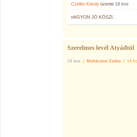
Czeller Károly
üzente
18 éve
nAGYON JÓ KÖSZI.
Szerelmes levél Atyádtól
18 éve
|
Mohácsiné Zsóka
|
14 h