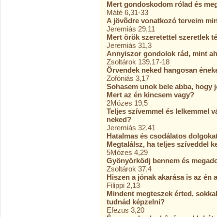
Mert gondoskodom rólad és meg
Máté 6,31-33
A jövõdre vonatkozó terveim min
Jeremiás 29,11
Mert örök szeretettel szeretlek 
Jeremiás 31,3
Annyiszor gondolok rád, mint 
Zsoltárok 139,17-18
Örvendek neked hangosan ének
Zofóniás 3,17
Sohasem unok bele abba, hogy j
Mert az én kincsem vagy?
2Mózes 19,5
Teljes szívemmel és lelkemmel vá
neked?
Jeremiás 32,41
Hatalmas és csodálatos dolgoka
Megtalálsz, ha teljes szíveddel 
5Mózes 4,29
Gyönyörködj bennem és megado
Zsoltárok 37,4
Hiszen a jónak akarása is az é
Filippi 2,13
Mindent megteszek érted, sokkal
tudnád képzelni?
Efezus 3,20