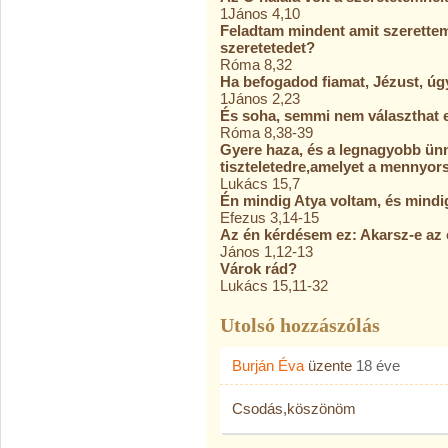
1János 4,10
Feladtam mindent amit szerettem
szeretetedet?
Róma 8,32
Ha befogadod fiamat, Jézust, ú
1János 2,23
És soha, semmi nem választhat e
Róma 8,38-39
Gyere haza, és a legnagyobb ün
tiszteletedre,amelyet a mennyors
Lukács 15,7
Én mindig Atya voltam, és mindi
Efezus 3,14-15
Az én kérdésem ez: Akarsz-e az
János 1,12-13
Várok rád?
Lukács 15,11-32
Utolsó hozzászólás
Burján Éva
üzente
18 éve
Csodás,köszönöm