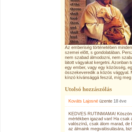
Az emberiség történetében minden
szemei elõtt, s gondolatában. Per
nem szabad álmodozni, nem szabad
látott vágyakat kergetni. Azonban t
egy ember, vagy egy közösség, eg
összekeveredik a közös vággyal. M
kínzó kívánsággá feszül, míg meg
Utolsó hozzászólás
Kováts Lajosné
üzente
18 éve
KEDVES RUTINMAMA! Köszönöm a
mértékben igazad van! Ha csak 
valószínű, csak álom marad, de 
az álmaink megvalósulására, biz