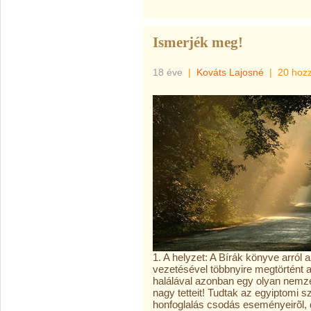
Ismerjék meg!
18 éve
|
Kováts Lajosné
|
20 hoz
1. A helyzet: A Bírák könyve arról 
vezetésével többnyire megtörtént
halálával azonban egy olyan nemz
nagy tetteit! Tudtak az egyiptomi s
honfoglalás csodás eseményeirõl, d