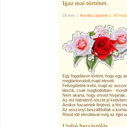
Igaz mai történet.
18 éve
|
Kováts Lajosné
|
40 hoz
Egy fogadáson történt, hogy egy a
megtántorodott,majd elesett.
Felsegítették kelni, majd az assz
látszik, csak megbotlottam - mondt
Nem akarta, hogy orvost hívjanak.
Az est hátralévõ részét jó kedvben
Amikor hazaértek férjével, a férj m
Az asszonyt beszállították a korhá
Rövid idõ elmúltával még az éjjel
Utolsó hozzászólás