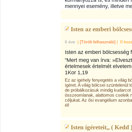
kormányozza is, és minden 
mennyei esemény, illetve m
Isten az emberi bölcsess
6 éve
|
[Törölt felhasználó]
|
0 hoz
Isten az emberi bölcsesség f
"Mert meg van írva: »Elvesz
értelmesek értelmét elvetem«
1Kor 1,19
Ez az igehely fenyegetés a világ 
ígéret. A világ bölcsei szüntelenül 
de próbálkozásuk mindig kudarcot v
összeomlanak, alattomos cseleik n
céljukat. Az ősi evangélium azonban
él!
Isten ígéreteit,, ( Kedd 