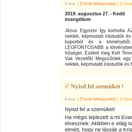
6 éve
|
[Törölt felhasználó]
|
0 hoz
2019. augusztus 27. - Kedd
evangélium
Jézus Egyszer Így korholta AZ
nektek, képmutató írástudók és 
kaporból és a köményből,
LEGFONTOSABB a törvényben: 
hűséget. Ezeket meg Kell Tenn
Vak Vezetők! Megszűritek egy 
nektek, képmutató írástudók és 
Nyisd fel szemüket !
6 éve
|
[Törölt felhasználó]
|
0 hoz
Nyisd fel a szemüket!
Ha mégis leplezett a mi Eva
elvesznek: Akikben e világ i
elméit, hogy ne lássák a Kr