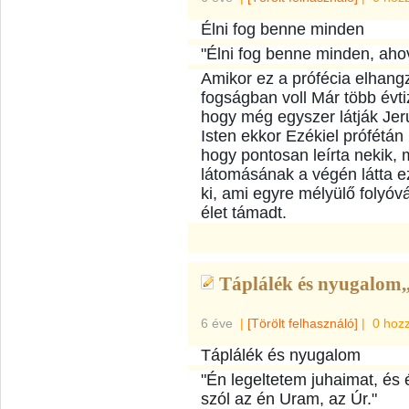
Élni fog benne minden
"Élni fog benne minden, ahov
Amikor ez a prófécia elhangz
fogságban voll Már több évti
hogy még egyszer látják Jer
Isten ekkor Ezékiel prófétán 
hogy pontosan leírta nekik, 
látomásának a végén látta ez
ki, ami egyre mélyülő foly
óvá
élet támadt.
Táplálék és nyugalom,,
6 éve
|
[Törölt felhasználó]
|
0 hoz
Táplálék és nyugalom
"Én legeltetem juhaimat, és 
szól az én Uram, az Úr."