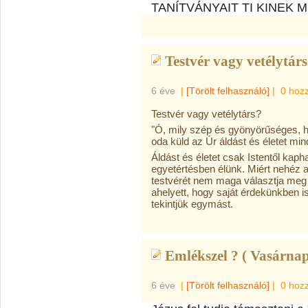
TANÍTVÁNYAIT TI KINEK
Testvér vagy vetélytárs
6 éve
|
[Törölt felhasználó]
|
0 hoz
Testvér vagy vetélytárs?
"Ó, mily szép és gyönyörűséges, h
oda küld az Úr áldást és életet min
Áldást és életet csak Istentől kaph
egyetértésben élünk. Miért nehéz a
testvérét nem maga választja meg
ahelyett, hogy saját érdekünkben i
tekintjük egymást.
Emlékszel ? ( Vasárnap
6 éve
|
[Törölt felhasználó]
|
0 hoz