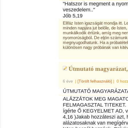
"Hatszor is megment a nyom
veszedelem.."
Jób 5,19
Elifáz Isten igazságát mondja itt. 
minden napjára jut belőle, de Isten
munkálkodik értünk, amíg meg nem
nyomorúságból. De eljön számunkr
megnyugodhatunk. Ha a próbatétel
különösen nagy próbának van kité
Útmutató magyarázat,,
6 éve
|
[Törölt felhasználó]
|
0 hoz
ÚTMUTATÓ MAGYARÁZATA 
ALÁZZÁTOK MEG MAGATOK
FELMAGASZTAL TITEKET. ( 
ígérte Ő KEGYELMET AD, vag
4,16 )Jakab hozzáteszi azt
alázatosaknak van megígér