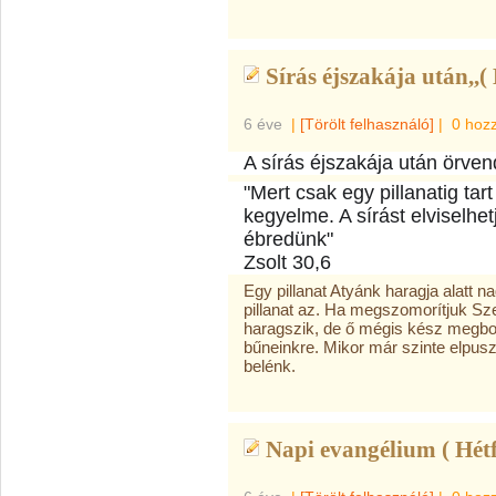
Sírás éjszakája után,,(
6 éve
|
[Törölt felhasználó]
|
0 hoz
A sírás éjszakája után örve
"Mert csak egy pillanatig tar
kegyelme. A sírást elviselhet
ébredünk"
Zsolt 30,6
Egy pillanat Atyánk haragja alatt 
pillanat az. Ha megszomorítjuk Sz
haragszik, de ő mégis kész megbo
bűneinkre. Mikor már szinte elpuszt
belénk.
Napi evangélium ( Hétf