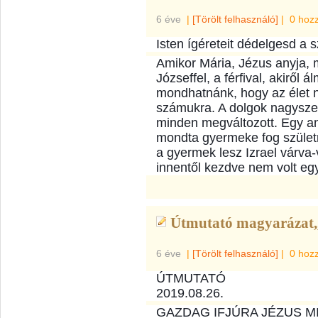
6 éve
|
[Törölt felhasználó]
|
0 hoz
Isten ígéreteit dédelgesd a 
Amikor Mária, Jézus anyja, m
Józseffel, a férfival, akiről 
mondhatnánk, hogy az élet n
számukra. A dolgok nagysze
minden megváltozott. Egy an
mondta gyermeke fog születni
a gyermek lesz Izrael várva
innentől
kezdve nem volt eg
Útmutató magyarázat,,
6 éve
|
[Törölt felhasználó]
|
0 hoz
ÚTMUTATÓ
2019.08.26.
GAZDAG IFJÚRA JÉZUS M