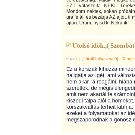
EZT válaszolta NEKI: Törek
Mondom nektek, sokan próbáln
ura feláll és bezárja AZ ajtót, t
ajtón: Uram, nyisd ki Nekünk!
Utolsó idők,,( Szombat
6 éve
|
[Törölt felhasználó]
|
0 hoz
Ez a korszak kihozza mindenk
hallgatja az Igét, ami változt
nem akar rá reagálni, hiába
szeretlek, de mégis elenged
amit nem akartál felszámolni
kiszedi talpa alól a homokot
korszakváltás terheit kibírja.
ezeket a folyamatokat az idé
megszaporodnak a gonosz er