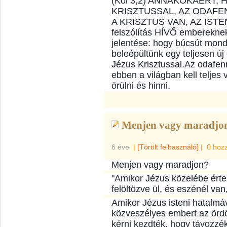
(Kol 3,2) ANNAKOKÁÉRT,
KRISZTUSSAL, AZ ODAF
A KRISZTUS VAN, AZ ISTE
felszólítás HÍVŐ embereknek
jelentése: hogy búcsút mon
beleépültünk egy teljesen új 
Jézus Krisztussal.Az odafenn
ebben a világban kell teljes v
örülni és hinni.
Menjen vagy maradjon 
6 éve
|
[Törölt felhasználó]
|
0 hoz
Menjen vagy maradjon?
"Amikor Jézus közelébe értek
felöltözve ül, és eszénél van
Amikor Jézus isteni hatalmá
közveszélyes embert az ördö
kérni kezdték, hogy távozzé