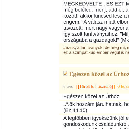
MEGKEDVELTE , ÉS EZT MO
még belőled: menj, add el, 
között, akkor kincsed lesz a
engem." A válasz miatt elbo
távozott, mert nagy vagyona 
így szólt tanítványaihoz: "
országába a gazdagok!" (Mk
Jézus, a tanítványok, de még mi,
ez a szimpatikus ember végül is ne
Egészen közel az Úrhoz,
6 éve
|
[Törölt felhasználó]
|
0 hoz
Egészen közel az Úrhoz
..".ők hozzám járulhatnak, h
(Ez 44,15)
A legtöbben igyekszünk jól 
gondoskodunk családunkról,