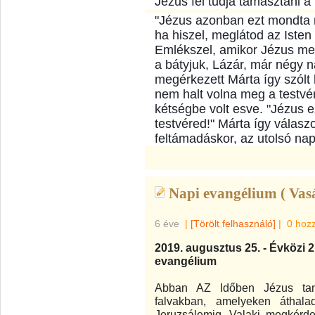
Jézus fel tudja támasztani a
"Jézus azonban ezt mondta
ha hiszel, meglátod az Isten
Emlékszel, amikor Jézus meg
a bátyjuk, Lázár, már négy n
megérkezett Márta így szólt h
nem halt volna meg a testvé
kétségbe volt esve. "Jézus 
testvéred!" Márta így válasz
feltámadáskor, az utolsó nap
Napi evangélium ( Vas
6 éve
|
[Törölt felhasználó]
|
0 hoz
2019. augusztus 25. - Évközi 
evangélium
Abban AZ Időben Jézus tan
falvakban, amelyeken áthal
Jeruzsálemig. Valaki megkérde