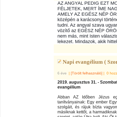
AZ ANGYAL PEDIG EZT M
FÉLJETEK, MERT ÍME NA
AMELY AZ EGÉSZ NÉP ÖRÖ
középén a karácsonyi történe
tudni. Az angyal szava ugyan
vözítő az EGÉSZ NÉP ÖRÖM
nem más, mint Isten választo
le­ke­zet. Mind­a­zok, akik hi
Napi evangélium ( Szo
6 éve
|
[Törölt felhasználó]
|
0 hoz
2019. augusztus 31. - Szomba
evangélium
Abban AZ Időben Jézus eg
tanítványainak: Egy ember Egys
szolgáit, és rájuk bízta vagyo
másiknak kettőt, a harmadiknak
szerint, aztán Útra kelt. Aki Öt