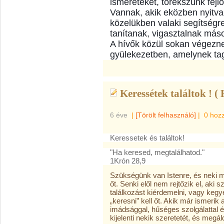
ismereteket, törekszünk fejl
Vannak, akik eközben nyitva 
közelükben valaki segítségr
tanítanak, vigasztalnak máso
A hívők közül sokan végezn
gyülekezetben, amelynek tag
Keressétek találtok ! ( 
6 éve
|
[Törölt felhasználó]
|
0 hoz
Keressetek és találtok!
"Ha keresed, megtalálhatod."
1Krón 28,9
Szükségünk van Istenre, és neki m
őt. Senki elől nem rejtőzik el, aki 
találkozást kiérdemelni, vagy keg
„keresni” kell őt. Akik már ismerik 
imádsággal, hűséges szolgálattal 
kijelenti nekik szeretetét, és megá