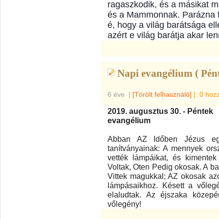
ragaszkodik, és a másikat m
és a Mammonnak. Parázna fé
é, hogy a világ barátsága el
azért e világ barátja akar len
Napi evangélium ( Pént
6 éve
|
[Törölt felhasználó]
|
0 hoz
2019. augusztus 30. - Péntek
evangélium
Abban AZ Időben Jézus eg
tanítványainak: A mennyek ors
vették lámpáikat, és kimente
Voltak, Oten Pedig okosak. A ba
Vittek magukkal; AZ okosak azo
lámpásaikhoz. Késett a vőleg
elaludtak. Az éjszaka közepé
vőlegény!