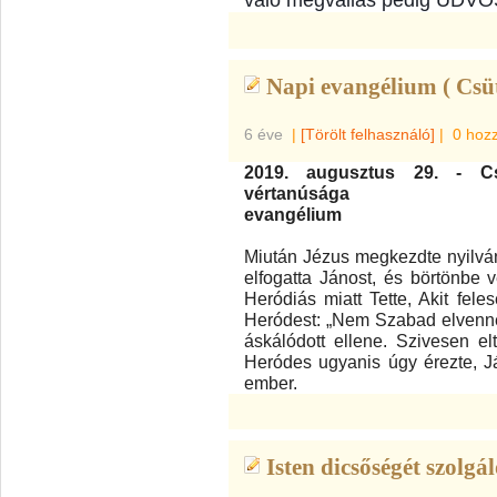
való megvallás pedig ÜDV
Napi evangélium ( Csü
6 éve
|
[Törölt felhasználó]
|
0 hoz
2019. augusztus 29. - Cs
vértanúsága
evangélium
Miután Jézus megkezdte nyilvá
elfogatta Jánost, és börtönbe v
Heródiás miatt Tette, Akit fele
Heródest: „Nem Szabad elvenned
áskálódott ellene. Szivesen el
Heródes ugyanis úgy érezte, Já
ember.
Isten dicsőségét szolgál