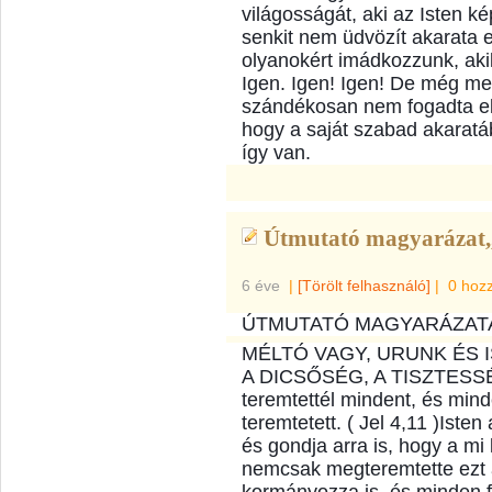
világosságát, aki az Isten ké
senkit nem üdvözít akarata 
olyanokért imádkozzunk, akik
Igen. Igen! Igen! De még men
szánd
ékosan nem fogadta el 
hogy a saját szabad akaratá
így van.
Útmutató magyarázat,,
6 éve
|
[Törölt felhasználó]
|
0 hoz
ÚTMUTATÓ MAGYARÁZATA 
MÉLTÓ VAGY, URUNK ÉS 
A DICSŐSÉG, A TISZTESSÉ
teremtettél mindent, és mind
teremtetett. ( Jel 4,11 )Iste
és gondja arra is, hogy a mi k
nemcsak megteremtette ezt 