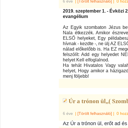
6 éve
|
[Törölt felhasználó]
|
0 hoz
2019. szeptember 1. - Évközi 
evangélium
Az Egyik szombaton Jézus bet
Nala étkezzék. Amikor észreve
ELSŐ helyeket, Egy példabesz
hívnak - kezdte -, ne ülj AZ ELS
nálad előkelőbb is. Ha EZ megér
felszólít: Add egy helyedet N
helyet Kell elfoglalnod.
Ha tehát Hivatalos Vagy valah
helyet, Hogy amikor a házigazd
menj följebb!
Úr a trónon ül,,( Szomb
6 éve
|
[Törölt felhasználó]
|
0 hoz
Az Úr a trónon ül, erőt ad é