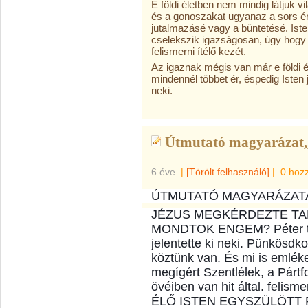
E földi életben nem mindig látjuk vi
és a gonoszakat ugyanaz a sors ér
jutalmazásé vagy a büntetésé. Ist
cselekszik igazságosan, úgy hog
felismerni ítélő kezét.
Az igaznak mégis van már e földi 
mindennél többet ér, éspedig Isten 
neki.
Útmutató magyarázat,,
6 éve
|
[Törölt felhasználó]
|
0 hoz
ÚTMUTATÓ MAGYARÁZATA 
JÉZUS MEGKÉRDEZTE TANÍ
MONDTOK ENGEM? Péter t
jelentette ki neki. Pünkösdko
köztünk van. És mi is emlék
megígért Szentlélek, a Pártf
övéiben van hit által. felis
ÉLŐ ISTEN EGYSZÜLÖTT F