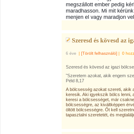
megszállott ember pedig kérl
maradhasson. Mi mit kérünk 
menjen el vagy maradjon ve
Szeresd és kövesd az iga
6 éve
|
[Törölt felhasználó]
|
0 hoz
Szeresd és kövesd az igazi bölcs
"Szeretem azokat, akik engem sze
Péld 8,17
A bölcsesség azokat szereti, akik a
keresik. Aki igyekszik bölcs lenni,
keresi a bölcsességet, már csakne
bölcsességre, az kiváltképpen érv
öltött bölcsességre. Őt kell szere
tapasztalni szeretetét, és megtalál