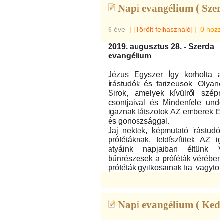
Napi evangélium ( Szer
6 éve
|
[Törölt felhasználó]
|
0 hoz
2019. augusztus 28. - Szerda
evangélium
Jézus Egyszer Így korholta a
írástudók és farizeusok! Olya
Sirok, amelyek kívülről szép
csontjaival és Mindenféle undo
igaznak látszotok AZ emberek El
és gonoszsággal.
Jaj nektek, képmutató írástudó
prófétáknak, feldíszítitek AZ i
atyáink napjaiban éltünk V
bűnrészesek a próféták vérében.
próféták gyilkosainak fiai vagyto
Napi evangélium ( Ked