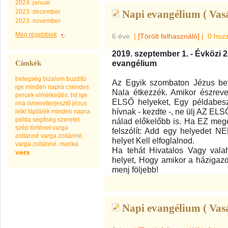
2024. január
2023. december
Napi evangélium ( Vas
2023. november
Még régebbiek
6 éve
|
[Törölt felhasználó]
|
0 hoz
2019. szeptember 1. - Évközi 
evangélium
Címkék
betegség
bizalom
buzdító
Az Egyik szombaton Jézus bet
ige minden napra
csendes
Nala étkezzék. Amikor észreve
percek
elmélkedés.
hit
ige
ELSŐ helyeket, Egy példabesz
ima
ismeretterjesztő
jézus
hívnak - kezdte -, ne ülj AZ ELS
lelki táplálék minden napra
példa
segítség
szeretet
nálad előkelőbb is. Ha EZ megér
szép
történet
varga
felszólít: Add egy helyedet N
zoltánné
varga zoltánné.
helyet Kell elfoglalnod.
varga zoltánné. marika
Ha tehát Hivatalos Vagy valah
vers
helyet, Hogy amikor a házigazd
menj följebb!
Napi evangélium ( Vas