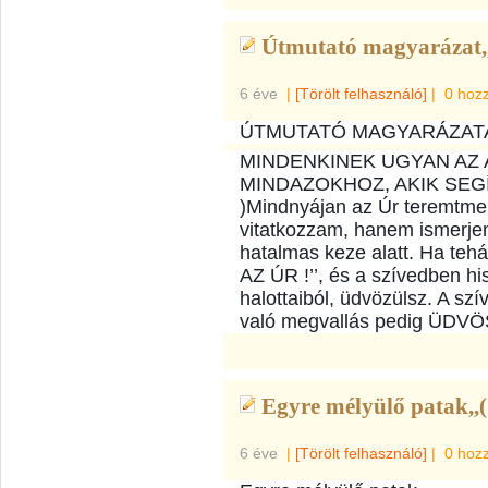
Útmutató magyarázat,,
6 éve
|
[Törölt felhasználó]
|
0 hoz
ÚTMUTATÓ MAGYARÁZATA 
MINDENKINEK UGYAN AZ 
MINDAZOKHOZ, AKIK SEGÍ
)Mindnyájan az Úr teremtmen
vitatkozzam, hanem ismerj
hatalmas keze alatt. Ha tehá
AZ ÚR !’’, és a szívedben hi
halottaiból, üdvözülsz. A s
való megvallás pedig ÜDV
Egyre mélyülő patak,,(
6 éve
|
[Törölt felhasználó]
|
0 hoz