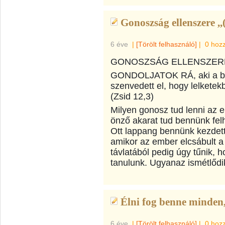
Gonoszság ellenszere ,,
6 éve
|
[Törölt felhasználó]
|
0 hoz
GONOSZSÁG ELLENSZERE
GONDOLJATOK RÁ, aki a bűn
szenvedett el, hogy lelkete
(Zsid 12,3)
Milyen gonosz tud lenni az 
önző akarat tud bennünk fel
Ott lappang bennünk kezdettől
amikor az ember elcsábult 
távlatából pedig úgy tűnik,
tanulunk. Ugyanaz ismétl
ődi
Élni fog benne minden,
6 éve
|
[Törölt felhasználó]
|
0 hoz