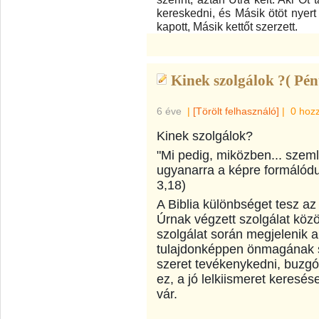
kereskedni, és Másik ötöt nyert 
kapott, Másik kettőt szerzett.
Kinek szolgálok ?( Pén
6 éve
|
[Törölt felhasználó]
|
0 hoz
Kinek szolgálok?
"Mi pedig, miközben... szem
ugyanarra a képre formálódun
3,18)
A Biblia különbséget tesz az
Úrnak végzett szolgálat közö
szolgálat során megjelenik 
tulajdonképpen önmagának sz
szeret tevékenykedni, buzgól
ez, a jó lelkiismeret keresés
vár.