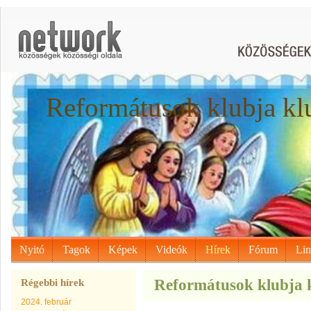
Reformátusok klubja kl
Nyitó
Tagok
Képek
Videók
Hírek
Fórum
Li
Reformátusok klubja k
Régebbi hírek
2024. február