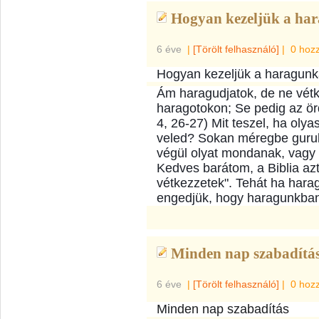
Hogyan kezeljük a har
6 éve
|
[Törölt felhasználó]
|
0 hoz
Hogyan kezeljük a haragunk
Ám haragudjatok, de ne vétk
haragotokon; Se pedig az ör
4, 26-27) Mit teszel, ha olya
veled? Sokan méregbe guruln
végül olyat mondanak, vagy
Kedves barátom, a Biblia azt
vétkezzetek". Tehát ha har
engedjük, ho
gy haragunkban
Minden nap szabadítás
6 éve
|
[Törölt felhasználó]
|
0 hoz
Minden nap szabadítás