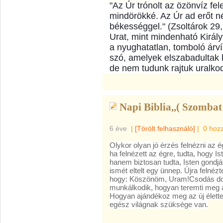
"Az Úr trónolt az özönvíz felet
mindörökké. Az Úr ad erőt n
békességgel." (Zsoltárok 29,
Urat, mint mindenható Királyt
a nyughatatlan, tomboló árví
szó, amelyek elszabadultak k
de nem tudunk rajtuk uralkod
Napi Biblia,,( Szombat
6 éve
|
[Törölt felhasználó]
|
0 hoz
Olykor olyan jó érzés felnézni az é
ha felnézett az égre, tudta, hogy Is
h
anem biztosan tudta, Isten gondját
ismét eltelt egy ünnep. Újra felné
hogy: Köszönöm, Uram!Csodás dolo
munkálkodik, hogyan teremti meg a
Hogyan ajándékoz meg az új élettel
egész világnak szüksége van.