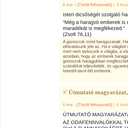
6 éve
|
[Törölt felhasználó]
|
0 hoz
Isten dicsőségét szolgáló ha
"Még a haragvó emberek is 
maradékát is megfékezed."
(Zsolt 76,11)
A gonoszok mind haragszanak. Har
elhivatásunk jele az. Ha e világból
mert nem tartozunk e világba, a vil
azonban, hogy az emberek haragja 
gonoszok haragjukban megfeszítetté
szándékát teljesítették, és ugyan
Istentől távol élő emberek.
Útmutató magyarázat,,
6 éve
|
[Törölt felhasználó]
|
0 hoz
ÚTMUTATÓ MAGYARÁZATA 
AZ ODAFENNVALÓKKAL TÖ