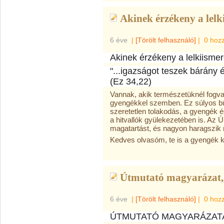
Akinek érzékeny a lelki
6 éve
|
[Törölt felhasználó]
|
0 hoz
Akinek érzékeny a lelkiismer
"...igazságot teszek bárány 
(Ez 34,22)
Vannak, akik természetüknél fogva
gyengékkel szemben. Ez súlyos b
szeretetlen tolakodás, a gyengék és
a hitvallók gyülekezetében is. Az 
magatartást, és nagyon haragszik m
Kedves olvasóm, te is a gyengék 
Útmutató magyarázat,,
6 éve
|
[Törölt felhasználó]
|
0 hoz
ÚTMUTATÓ MAGYARÁZATA 