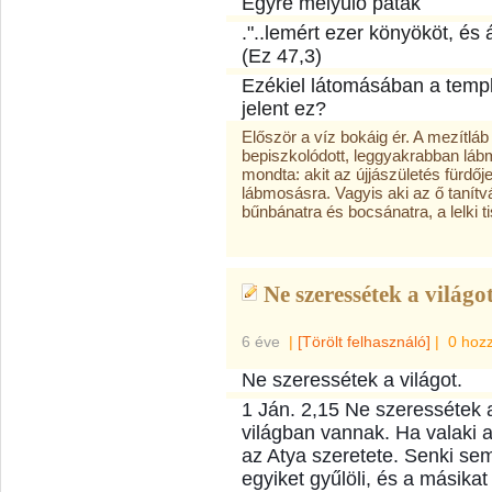
Egyre mélyülő patak
."..lemért ezer könyököt, és á
(Ez 47,3)
Ezékiel látomásában a templo
jelent ez?
Először a víz bokáig ér. A mezítl
bepiszkolódott, leggyakrabban láb
mondta: akit az újjászületés fürdőj
lábmosásra. Vagyis aki az ő tanítvá
bűnbánatra és bocsánatra, a lelki t
Ne szeressétek a világot
6 éve
|
[Törölt felhasználó]
|
0 hoz
Ne szeressétek a világot.
1 Ján. 2,15 Ne szeressétek a
világban vannak. Ha valaki a
az Atya szeretete. Senki sem
egyiket gyűlöli, és a másikat