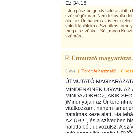
Ez 34,15
Isten pásztori gondviselése alatt
szükségük van. Nem felfuvalkodott
őket az Úr, hanem az isteni kijelen
valódi tápláléka a Szentírás, amel
meg a szívünket. Sőt, maga Krisztu
számára.
Útmutató magyarázat,,
6 éve
|
[Törölt felhasználó]
|
0 hoz
ÚTMUTATÓ MAGYARÁZATA 
MINDENKINEK UGYAN AZ 
MINDAZOKHOZ, AKIK SEGÍ
)Mindnyájan az Úr teremtmen
vitatkozzam, hanem ismerj
hatalmas keze alatt. Ha tehá
AZ ÚR !’’, és a szívedben hi
halottaiból, üdvözülsz. A s