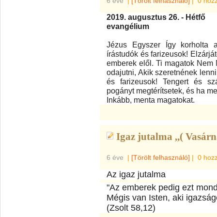
6 éve
|
[Törölt felhasználó]
|
0 hoz
2019. augusztus 26. - Hétfő
evangélium
Jézus Egyszer Így korholta a
írástudók és farizeusok! Elzárj
emberek elől. Ti magatok Nem 
odajutni, Akik szeretnének lenni
és farizeusok! Tengert és s
pogányt megtérítsetek, és ha meg
Inkább, menta magatokat.
Igaz jutalma ,,( Vasárn
6 éve
|
[Törölt felhasználó]
|
0 hoz
Az igaz jutalma
"Az emberek pedig ezt mondj
Mégis van Isten, aki igazságo
(Zsolt 58,12)