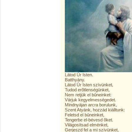
Látod Úr Isten.
Batthyány.
Látod Úr Isten szívünket,
Tudod erõtlenségünket,
Nem retjük el bûneinket:
Várjuk kegyelmességedet.
Mindnyájan arcra borulunk,
Szent Atyánk, hozzád kiálltunk:
Feletsd el bûneinket,
Tengerbe el-bévesd õket.
Világosítsad elménket,
Gerjeszd fel a mi szívünket,