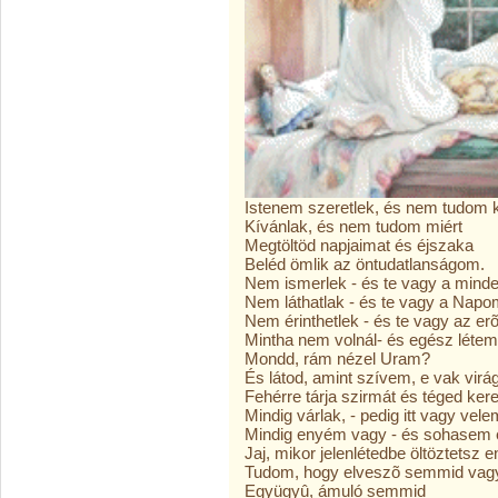
Istenem szeretlek, és nem tudom 
Kívánlak, és nem tudom miért
Megtöltöd napjaimat és éjszaka
Beléd ömlik az öntudatlanságom.
Nem ismerlek - és te vagy a min
Nem láthatlak - és te vagy a Nap
Nem érinthetlek - és te vagy az e
Mintha nem volnál- és egész létem
Mondd, rám nézel Uram?
És látod, amint szívem, e vak virá
Fehérre tárja szirmát és téged ker
Mindig várlak, - pedig itt vagy vele
Mindig enyém vagy - és sohasem 
Jaj, mikor jelenlétedbe öltöztetsz
Tudom, hogy elveszõ semmid vag
Együgyû, ámuló semmid