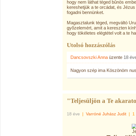
hogy nem láthat téged bûnös embe
kereshetjük a te orcádat, és Jézus 
fogadni bennünket.
Magasztalunk téged, megváltó Urun
gyõzelemért, amit a kereszten kín
hogy tökéletes elégtétel volt a te 
Utolsó hozzászólás
Dancsovszki Anna
üzente
18 év
Nagyon szép ima Köszönöm nu
"Teljesüljön a Te akarato
18 éve
|
Varróné Juhász Judit
|
1