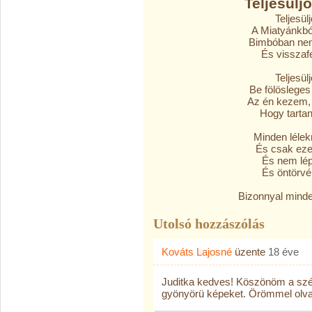
Teljesülj
Teljesül
A Miatyánkbó
Bimbóban nem
És visszafe
Teljesül
Be fölöslege
Az én kezem, 
Hogy tartan
Minden lélek
És csak eze
És nem léph
És öntörvé
Bizonnyal minde
Utolsó hozzászólás
Kováts Lajosné
üzente
18 éve
Juditka kedves! Köszönöm a sz
gyönyörü képeket. Örömmel olv