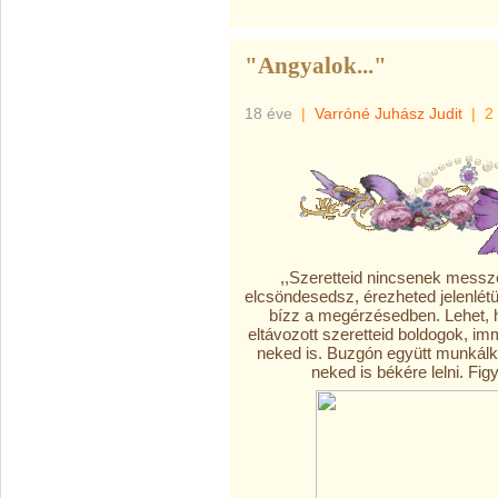
"Angyalok..."
18 éve
|
Varróné Juhász Judit
|
2
,,Szeretteid nincsenek messz
elcsöndesedsz, érezheted jelenlétü
bízz a megérzésedben. Lehet, 
eltávozott szeretteid boldogok, 
neked is. Buzgón együtt munkálk
neked is békére lelni. Fig