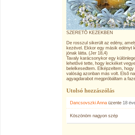
SZERETÕ KEZEKBEN
De rosszul sikerült az edény, amel
kezével. Ekkor egy másik edényt ké
jónak látta. (Jer 18,4)
Tavaly karácsonykor egy különleg
lehetõvé tette, hogy leckéket ve
belelkesedtem. Elképzeltem, hogy
valóság azonban más volt. Elsõ n
agyagdarabot megpróbáltam a faze
Utolsó hozzászólás
Dancsovszki Anna
üzente
18 év
Köszönöm nagyon szép