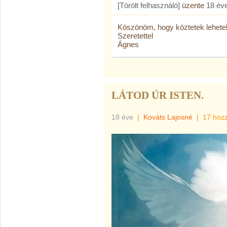
[Törölt felhasználó]
üzente
18 év
Köszönöm, hogy köztetek lehetek
Szeretettel
Ágnes
LÁTOD ÚR ISTEN.
18 éve
|
Kováts Lajosné
|
17 hoz