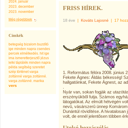
2024. január
2023. december
FRISS HÍREK.
2023. november
Még régebbiek
18 éve
|
Kováts Lajosné
|
17 hoz
Címkék
betegség
bizalom
buzdító
ige minden napra
csendes
percek
elmélkedés.
hit
ige
ima
ismeretterjesztő
jézus
lelki táplálék minden napra
példa
segítség
szeretet
szép
történet
varga
1. Református félóra 2008. június 2
zoltánné
varga zoltánné.
Fekete Ágnes: Áldás békesség! Sze
varga zoltánné. marika
hallgatóinkat, Fekete Ágnest, az ad
vers
.
Nyár van, sokan fogják az utazótás
erszényükbõl futja. Számos egyház
látogatókat. Az elmúlt hétvégén v
nevû, vásárszerû ünnep Komárom
Dunántúl rövidítése. A hivatalosa
volt, de ennél jelentõsen többen ér
Utolsó hozzászólás