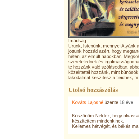
Imádság
Urunk, Istenünk, mennyei Atyánk a
jöttünk hozzád azért, hogy megtarto
héten, az elmúlt napokban. Megsoka
szeretetednek és irgalmasságodnak 
te hozzánk való szólásodban, abb
közelítettél hozzánk, mint bûnösökn
lakodalmat készítesz a tieidnek, min
Utolsó hozzászólás
Kováts Lajosné
üzente
18 éve
Köszönöm Nektek, hogy olvassá
készítettem mindenkinek.
Kellemes hétvégét, és békés mai n