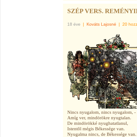
SZÉP VERS. REMÉNY
18 éve
|
Kováts Lajosné
|
20 hoz
Nincs nyugalom, nincs nyugalom, - a
Amíg ver, mindörökre nyugtalan.
De mindörökké nyughatatlanul,
Istentõl mégis Békessége van.
Nyugalma nincs, de Békessége van.