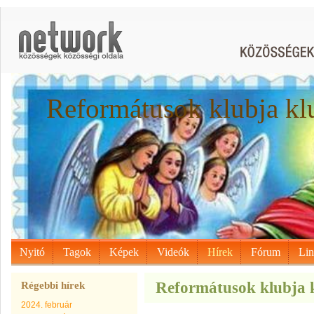
Reformátusok klubja kl
Nyitó
Tagok
Képek
Videók
Hírek
Fórum
Li
Reformátusok klubja kl
Régebbi hírek
2024. február