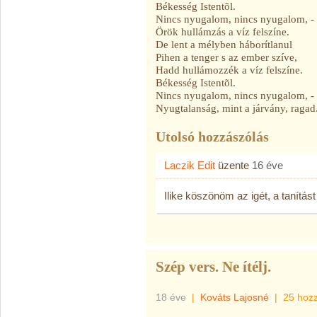
Békesség Istentõl.
Nincs nyugalom, nincs nyugalom, - 
Örök hullámzás a víz felszíne.
De lent a mélyben háborítlanul
Pihen a tenger s az ember szíve,
Hadd hullámozzék a víz felszíne.
Békesség Istentõl.
Nincs nyugalom, nincs nyugalom, - 
Nyugtalanság, mint a járvány, ragad
Utolsó hozzászólás
Laczik Edit
üzente
16 éve
Ilike köszönöm az igét, a tanítás
Szép vers. Ne ítélj.
18 éve
|
Kováts Lajosné
|
25 hoz