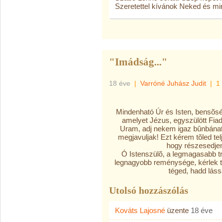
Szeretettel kívánok Neked és min
"Imádság..."
18 éve
|
Varróné Juhász Judit
|
1
Mindenható Úr és Isten, bensõs
amelyet Jézus, egyszülött Fiad 
Uram, adj nekem igaz bûnbánat
megjavuljak! Ezt kérem tõled te
hogy részesedje
Ó Istenszülõ, a legmagasabb t
legnagyobb reménysége, kérlek té
téged, hadd lás
Utolsó hozzászólás
Kováts Lajosné
üzente
18 éve