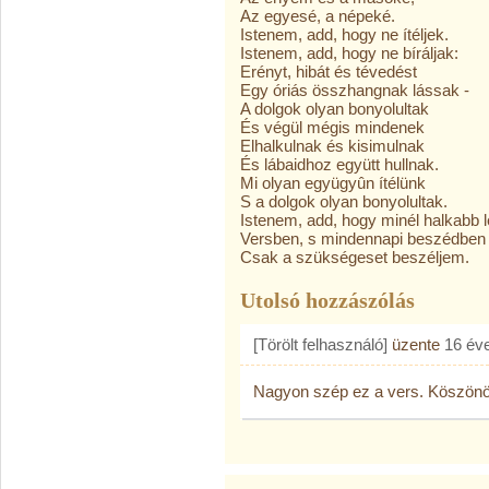
Az egyesé, a népeké.
Istenem, add, hogy ne ítéljek.
Istenem, add, hogy ne bíráljak:
Erényt, hibát és tévedést
Egy óriás összhangnak lássak -
A dolgok olyan bonyolultak
És végül mégis mindenek
Elhalkulnak és kisimulnak
És lábaidhoz együtt hullnak.
Mi olyan együgyûn ítélünk
S a dolgok olyan bonyolultak.
Istenem, add, hogy minél halkabb 
Versben, s mindennapi beszédben
Csak a szükségeset beszéljem.
Utolsó hozzászólás
[Törölt felhasználó]
üzente
16 év
Nagyon szép ez a vers. Köszön