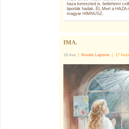
haza kereszted is, betlehemi csil
tiporták hadak, ÉL.Mert a HAZA
magyar HIMNUSZ.
IMA.
18 éve
|
Kováts Lajosné
|
17 hoz