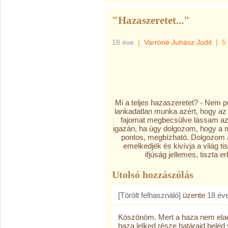
"Hazaszeretet..."
18 éve
|
Varróné Juhász Judit
|
5
Mi a teljes hazaszeretet? - Nem p
lankadatlan munka azért, hogy a
fajomat megbecsülve lássam az
igazán, ha úgy dolgozom, hogy a m
pontos, megbízható. Dolgozom
emelkedjék és kivívja a világ t
ifjúság jellemes, tiszta e
Utolsó hozzászólás
[Törölt felhasználó]
üzente
18 év
Köszönöm. Mert a haza nem elad
haza lelked része határaid belé