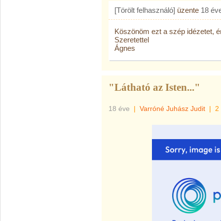
[Törölt felhasználó]
üzente
18 év
Köszönöm ezt a szép idézetet, é
Szeretettel
Ágnes
"Látható az Isten..."
18 éve
|
Varróné Juhász Judit
|
2