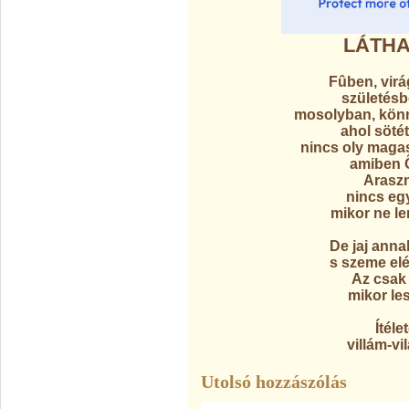
LÁTHA
Fûben, virá
születésb
mosolyban, könn
ahol sötét
nincs oly magas
amiben 
Araszn
nincs egy
mikor ne le
De jaj anna
s szeme elé 
Az csak 
mikor les
Ítéle
villám-v
Utolsó hozzászólás