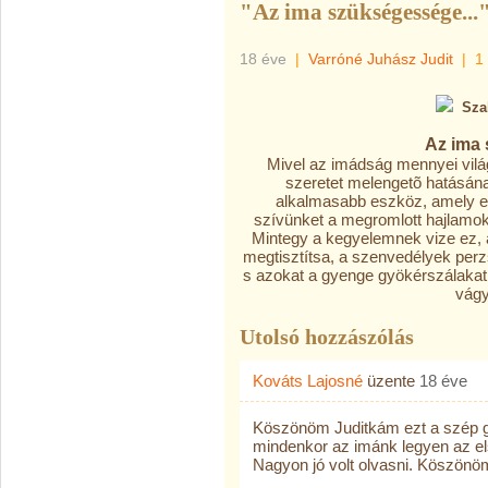
"Az ima szükségessége...
18 éve
|
Varróné Juhász Judit
|
1
Sza
Az ima
Mivel az imádság mennyei vilá
szeretet melengetõ hatásána
alkalmasabb eszköz, amely el
szívünket a megromlott hajlamok
Mintegy a kegyelemnek vize ez, a
megtisztítsa, a szenvedélyek perzse
s azokat a gyenge gyökérszálakat,
vágy
Utolsó hozzászólás
Kováts Lajosné
üzente
18 éve
Köszönöm Juditkám ezt a szép go
mindenkor az imánk legyen az els
Nagyon jó volt olvasni. Köszönö