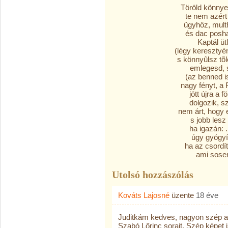
Töröld könnyed
te nem azért
ügyhöz, mult
és dac posh
Kaptál üt
(légy keresztyé
s könnyûlsz tõl
emlegesd, s
(az benned is
nagy fényt, a 
jött újra a 
dolgozik, s
nem árt, hogy e
s jobb lesz 
ha igazán: 
úgy gyógyí
ha az csordí
ami sosem
Utolsó hozzászólás
Kováts Lajosné
üzente
18 éve
Juditkám kedves, nagyon szép a
Szabó Lőrinc sorait. Szép képet i