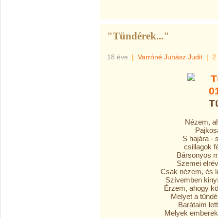
"Tündérek..."
18 éve
|
Varróné Juhász Judit
|
2
T
Nézem, ah
Pajkosa
S hajára - 
csillagok f
Bársonyos mo
Szemei elrév
Csak nézem, és le
Szívemben kinyíl
Érzem, ahogy kör
Melyet a tündé
Barátaim lett
Melyek emberekk