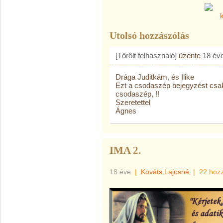
Utolsó hozzászólás
[Törölt felhasználó]
üzente
18 év
Drága Juditkám, és Ilike
Ezt a csodaszép bejegyzést cs
csodaszép, !!
Szeretettel
Ágnes
IMA 2.
18 éve
|
Kováts Lajosné
|
22 hoz