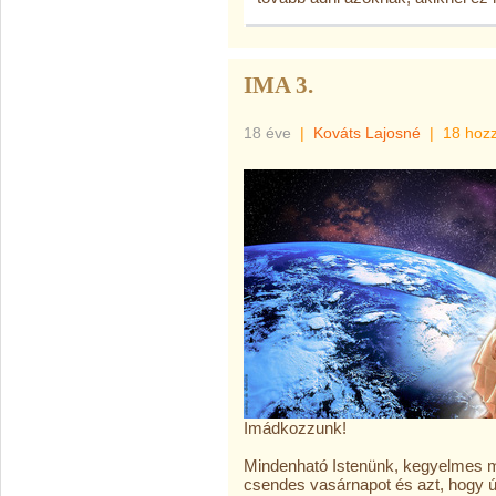
IMA 3.
18 éve
|
Kováts Lajosné
|
18 hoz
Imádkozzunk!
Mindenható Istenünk, kegyelmes m
csendes vasárnapot és azt, hogy ú