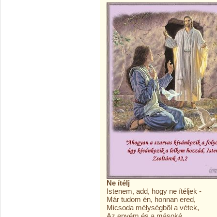
Ne ítélj
Istenem, add, hogy ne ítéljek -
Már tudom én, honnan ered,
Micsoda mélységbõl a vétek,
Az enyém és a másoké,