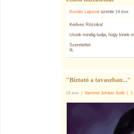
Kováts Lajosné
üzente
14 éve
Kedves Rózsika!
Urunk mindig tudja, hogy kinek me
Szeretettel
Ili.
"Bíztató a tavaszban..."
18 éve
|
Varróné Juhász Judit
|
1