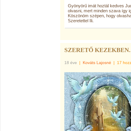
Gyönyörű imát hoztál kedves Jud
olvasni, mert minden szava így i
Köszönöm szépen, hogy olvasha
Szeretettel Ili.
SZERETŐ KEZEKBEN.
18 éve
|
Kováts Lajosné
|
17 hoz