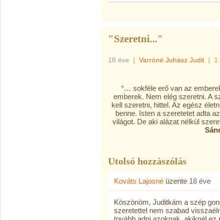
"Szeretni..."
18 éve
|
Varróné Juhász Judit
|
1
“… sokféle erő van az emberek
emberek. Nem elég szeretni. A sz
kell szeretni, hittel. Az egész éle
benne. Isten a szeretetet adta 
világot. De aki alázat nélkül szere
Sánd
Utolsó hozzászólás
Kováts Lajosné
üzente
18 éve
Köszönöm, Juditkám a szép gondol
szeretettel nem szabad visszaél
tovább adni azoknak, akiknél ez