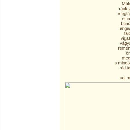
Múló
ránk 
megfá
elri
bűnö
enge
fá
viga
vágy
remén
ö
megt
s mindö
rád ta
adj n