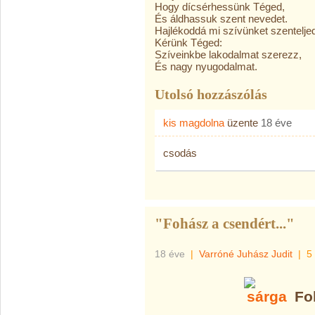
Hogy dícsérhessünk Téged,
És áldhassuk szent nevedet.
Hajlékoddá mi szívünket szentelje
Kérünk Téged:
Szíveinkbe lakodalmat szerezz,
És nagy nyugodalmat.
Utolsó hozzászólás
kis magdolna
üzente
18 éve
csodás
"Fohász a csendért..."
18 éve
|
Varróné Juhász Judit
|
5
Fo