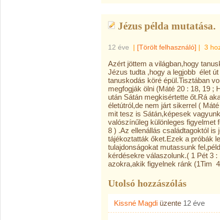
Jézus példa mutatása.
12 éve
|
[Törölt felhasználó]
|
3 ho
Azért jöttem a világban,hogy tanusk
Jézus tudta ,hogy a legjobb élet út
tanuskodás köré épül.Tisztában vo
megfogják ölni (Máté 20 : 18, 19 ;
után Sátán megkisértette őt.Rá akar
életútról,de nem járt sikerrel ( Mát
mit tesz is Sátán,képesek vagyunk
valószínűleg különleges figyelmet fo
8 ) .Az ellenállás családtagoktól is
tájékoztatták őket.Ezek a próbák l
tulajdonságokat mutassunk fel,példá
kérdésekre válaszolunk.( 1 Pét 3 : 
azokra,akik figyelnek ránk (1Tim 4 
Utolsó hozzászólás
Kissné Magdi
üzente
12 éve