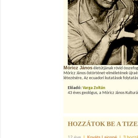
Móricz János
életútjának rövid összefog
Móricz János őstörténet-elméletének újraé
létezésére, Az ecuadori kutatások folytatás
Előadó:
Varga Zoltá
n
43 éves geológus, a Móricz János Kulturá
HOZZÁTOK BE A TIZ
12 éve
|
Kováts Lajosné
|
3 hozz