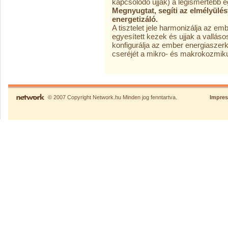
kapcsolódó ujjak) a legismertebb eg
Megnyugtat, segíti az elmélyülést
energetizáló.
A tisztelet jele harmonizálja az e
mb
egyesített kezek és ujjak a vallás
konfigurálja az ember energiaszer
cseréjét a mikro- és makrokozmiku
© 2007 Copyright Network.hu Minden jog fenntartva.
Impre