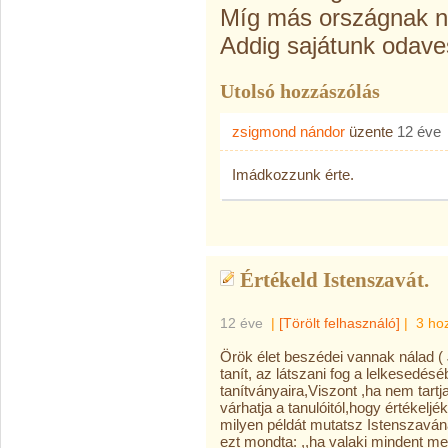
Míg más országnak ny
Addig sajátunk odaves
Utolsó hozzászólás
zsigmond nándor
üzente
12 éve
Imádkozzunk érte.
Értékeld Istenszavát.
12 éve
|
[Törölt felhasználó]
|
3 ho
Örök élet beszédei vannak nálad ( 
tanít, az látszani fog a lelkesedés
tanítványaira,Viszont ,ha nem tart
várhatja a tanulóitól,hogy értékelj
milyen példát mutatsz Istenszavá
ezt mondta: ,,ha valaki mindent me