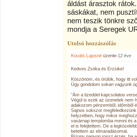
áldást árasztok rátok.
sáskákat, nem pusztít
nem teszik tönkre sző
mondja a Seregek U
Utolsó hozzászólás
Kováts Lajosné
üzente
12 éve
Kedves Zsóka és Erzsike!
Köszönöm, és örülök, hogy itt vo
Úgy gondolom sokan vagyunk úgy 
"Ám a tizeddel kapcsolatos vers
Végül is ezek az üzenetek nem 
adakozom pénzemből, időmből és
Sajnos sokszor megfeledkezünk a
helyzetben, hogy mikor meghozz
vasárnap templomba menni és a
el is felejtettem. De a legközele
betettem az elmaradásomat.
Bizony nagyon rossz érzés, ha 