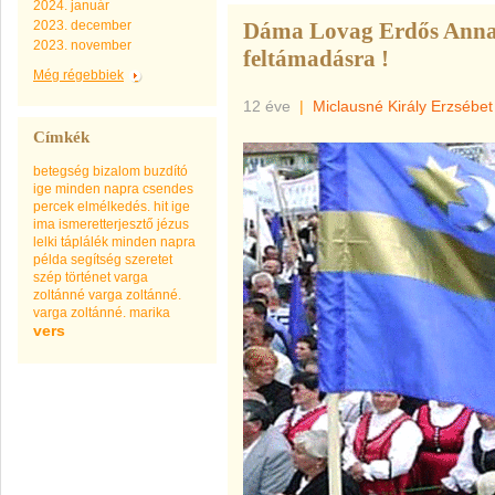
2024. január
2023. december
Dáma Lovag Erdős Anna:
2023. november
feltámadásra !
Még régebbiek
12 éve
|
Miclausné Király Erzsébet
Címkék
betegség
bizalom
buzdító
ige minden napra
csendes
percek
elmélkedés.
hit
ige
ima
ismeretterjesztő
jézus
lelki táplálék minden napra
példa
segítség
szeretet
szép
történet
varga
zoltánné
varga zoltánné.
varga zoltánné. marika
vers