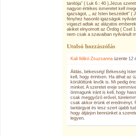
tanítója" ( Luk 6 : 40 ).Jézus szeret
nagyon értékes ismeretet kell mego
igazságot, ,, az Isten beszédeit" ( J
fényhez hasonló igazságok nyilván
vígaszt adtak az alázatos emberekn
akiket elnyomott az Őrdög ( Csel 10
nem csak a szavaiban nyilvánult m
Utolsó hozzászólás
Kali Ildikó Zsuzsanna
üzente
12 
Áldás, békesség! Békesség Istent
kell, hogy érintsen. Ha áthat az ü
körülöttünk levők is. Mi pedig ér
minket. A szeretet ereje semmive
önmagunk iránt is kell, hogy hass
csak meggyőző erővel, türelemme
csak akkor érünk el eredményt. R
tantárgyat és tesz szert újabb t
hogy átjárjon bennünket a szeret
legyen.