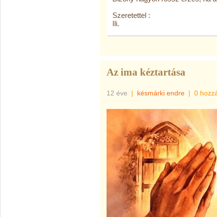
Szeretettel :
Ili.
Az ima kéztartása
12 éve
|
késmárki endre
|
0 hozz