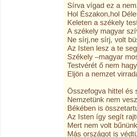
Sírva vígad ez a nem
Hol Északon,hol Déle
Keleten a székely tes
A székely magyar szí
Ne sírj,ne sírj, volt
Az Isten lesz a te se
Székely –magyar mos
Testvérét ő nem hagy
Eljön a nemzet virrad
Összefogva hittel és 
Nemzetünk nem veszi
Békében is összetart
Az Isten így segít raj
Mert nem volt bűnün
Más országot is védtü