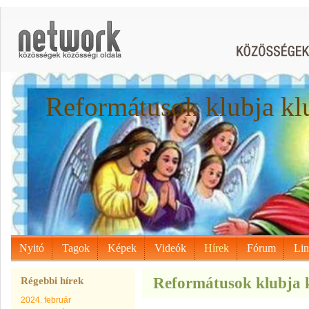
Reformátusok klubja kl
Nyitó
Tagok
Képek
Videók
Hírek
Fórum
Li
Reformátusok klubja k
Régebbi hírek
2024. február