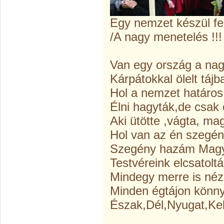
Egy nemzet készül fe
/A nagy menetelés !!
Van egy ország a nag
Kárpátokkal ölelt tájb
Hol a nemzet határo
Élni hagyták,de csak
Aki ütötte ,vágta, m
Hol van az én szegé
Szegény hazám Magy
Testvéreink elcsatolt
Mindegy merre is né
Minden égtájon könny
Észak,Dél,Nyugat,Kel