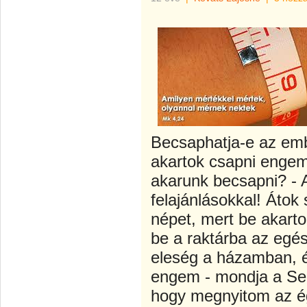
Becsaphatja-e az emb
akartok csapni engem!
akarunk becsapni? - A
felajánlásokkal! Átok
népet, mert be akart
be a raktárba az egés
eleség a házamban, é
engem - mondja a Se
hogy megnyitom az ég