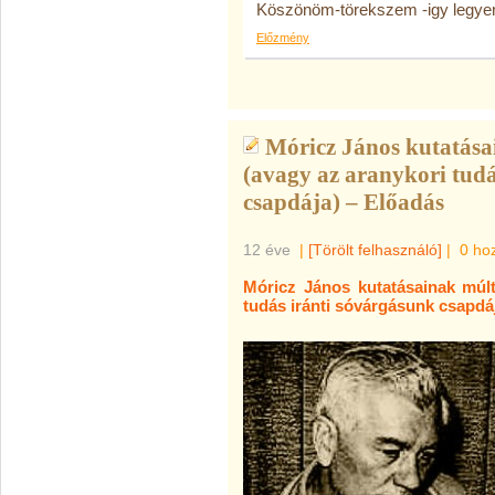
Köszönöm-törekszem -igy legye
Előzmény
Móricz János kutatásai
(avagy az aranykori tudá
csapdája) – Előadás
12 éve
|
[Törölt felhasználó]
|
0 ho
Móricz János kutatásainak múltj
tudás iránti sóvárgásunk csapdá