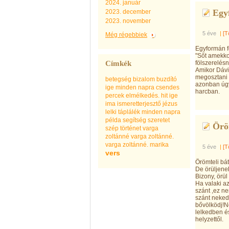
2024. január
Egy
2023. december
2023. november
5 éve
|
[T
Még régebbiek
Egyformán f
"Sőt amekko
Címkék
fölszerelés
Amikor Dávi
megosztani 
betegség
bizalom
buzdító
azonban úgy 
ige minden napra
csendes
harcban.
percek
elmélkedés.
hit
ige
ima
ismeretterjesztő
jézus
lelki táplálék minden napra
példa
segítség
szeretet
Öröm
szép
történet
varga
zoltánné
varga zoltánné.
varga zoltánné. marika
5 éve
|
[T
vers
Örömteli bát
De örüljene
Bizony, örül
Ha valaki a
szánt ,ez ne
szánt neked
bővölködj!N
lelkedben é
helyzettől.