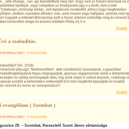
n ,, lelki éhsége,, van ,igy teremtettünk meg.Van ,hogy nem jo helyen keressük és
plálékkal tápláljuk ,vagy csilapitjuk az éhségünket,úgy a a testit, mint a lelki
Tudatosan,,minőségi étellel,, kell táplálnunk mindkettőt ,ahhoz,hogy megfelelően
jlődjön ,életben maradjon.Minden más ,amit olvasol vagy hallgatsz ,aminek nem I
en hagyják a lelkedet.Bölcsesség építi a házat, értelem szilárdítja meg,és ismeret tö
kat mindenféle drága és kedves értékkel.Példa.24,3-4.
Tovább
ré a szabadítás.
örölt felhasználó]
|
0 hozzászólás
zabadítás!"Jón. 2/10b.
ismerünk túlbuzgó "lélekmentőket", akik szüntelenül nyüzsögnek, a gyanútlan
t kabáthajtókájuknál fogva megragadják, gyorsan végigmennek velük a lélekment
eceptjén és addig szorongatják őket, míg azok végül is vallást tesznek, csakhogy 
janak ezektől a kellemetlen emberektől.Ezt mint megtértet kipipálják és további
tán néznek.Ez lenne az evangelizáció?
Tovább
i evangélium ( Szombat )
örölt felhasználó]
|
0 hozzászólás
ugusztus 29. – Szombat, Keresztelő Szent János vértanúsága