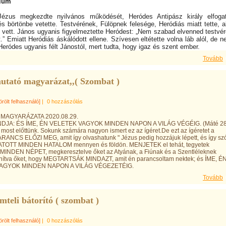
ium
Jézus megkezdte nyilvános működését, Heródes Antipász király elfogat
és börtönbe vetette. Testvérének, Fülöpnek felesége, Heródiás miatt tette, a
l vett. János ugyanis figyelmeztette Heródest: „Nem szabad elvenned testvé
t.” Emiatt Heródiás áskálódott ellene. Szívesen eltétette volna láb alól, de 
 Heródes ugyanis félt Jánostól, mert tudta, hogy igaz és szent ember.
Tovább
utató magyarázat,,( Szombat )
örölt felhasználó]
|
0 hozzászólás
MAGYARÁZATA 2020.08.29.
JA: ÉS ÍME, ÉN VELETEK VAGYOK MINDEN NAPON A VILÁG VÉGÉIG. (Máté 28,
 most előttünk. Sokunk számára nagyon ismert ez az ígéret.De ezt az ígéretet a
RANCS ELŐZI MEG, amit így olvashatunk " Jézus pedig hozzájuk lépett, és így szól
OTT MINDEN HATALOM mennyen és földön. MENJETEK el tehát, tegyetek
 MINDEN NÉPET, megkeresztelve őket az Atyának, a Fiúnak és a Szentléleknek
nítva őket, hogy MEGTARTSÁK MINDAZT, amit én parancsoltam nektek; és ÍME, É
AGYOK MINDEN NAPON A VILÁG VÉGEZETÉIG.
Tovább
teli bátorító ( szombat )
örölt felhasználó]
|
0 hozzászólás