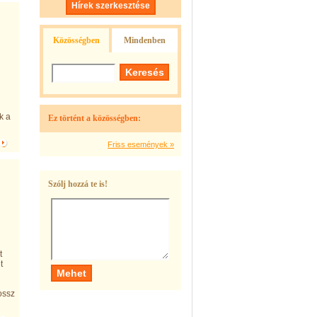
Hírek szerkesztése
Közösségben
Mindenben
k a
Ez történt a közösségben:
Friss események »
Szólj hozzá te is!
t
t
ossz