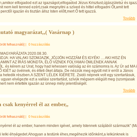
n,amikor elfogadod ezt az igazságot,elfogadod Jézus Krisztust,újjászületsz és igaz
t nem kell tenned ezért,csak megnyitni a szíved és hittel elfogadni Őt,amit tett
 perctől igazán és tisztán állsz Isten előtt,mert Ő tett igazzá.
Tovább
utató magyarázat,,( Vasárnap )
örölt felhasználó]
|
0 hozzászólás
MAGYARÁZATA 2020.08.30.
JA: HA VALAKI SZOMJAZIK, JÖJJÖN HOZZÁM ÉS IGYÉK! .... AKI HISZ ÉN
AMINT AZ ÍRÁS MONDTA, ÉLŐ VÍZNEK FOLYAMAI ÖMLENEK ANNAK
 és kérem az Urat, hogy had lehessen valóság az én számomra is. Az Úr ad MA i
Ő IGÉT az övéinek, és élteti őket általa. De nézzük meg együtt mit ír erről a János
a a hetedik részben.A SZENT LÉLEK ÍGÉRETE. Zsidó népnek volt egy szertart
 ugyan elvégezte ezt a vallási szertartást, szívük mégsem elégült meg (szomjasak
mert nem értették igazán az ünnep mély jelentőségét.
Tovább
csak kenyérrel él az ember,,
örölt felhasználó]
|
0 hozzászólás
yérrel él az ember, hanem minden igével, amely Istennek szájából származik” (M
i lelki éhségedet.Ahogyan a testünk éhes,megéhezik időnként,a lelkünknek is