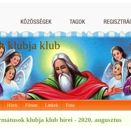
 klubja klub
Hírek
Fórum
Linkek
Friss
mátusok klubja klub hírei - 2020. augusztus