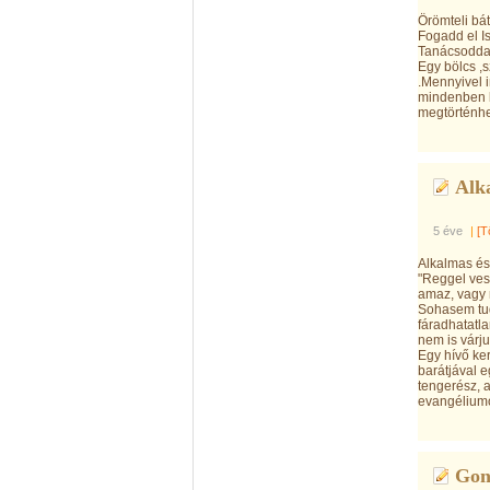
Örömteli bát
Fogadd el Is
Tanácsoddal
Egy bölcs ,
.Mennyivel i
mindenben b
megtörténhet
Alk
5 éve
|
[T
Alkalmas és
"Reggel ves
amaz, vagy m
Sohasem tud
fáradhatatl
nem is várju
Egy hívő ke
barátjával e
tengerész, a
evangéliumot
Gono