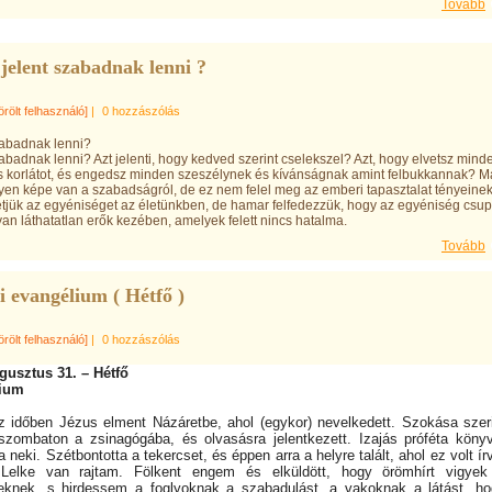
Tovább
jelent szabadnak lenni ?
örölt felhasználó]
|
0 hozzászólás
szabadnak lenni?
zabadnak lenni? Azt jelenti, hogy kedved szerint cselekszel? Azt, hogy elvetsz mind
s korlátot, és engedsz minden szeszélynek és kívánságnak amint felbukkannak? M
yen képe van a szabadságról, de ez nem felel meg az emberi tapasztalat tényeinek
hetjük az egyéniséget az életünkben, de hamar felfedezzük, hogy az egyéniség csu
yan láthatatlan erők kezében, amelyek felett nincs hatalma.
Tovább
 evangélium ( Hétfő )
örölt felhasználó]
|
0 hozzászólás
gusztus 31. – Hétfő
ium
 időben Jézus elment Názáretbe, ahol (egykor) nevelkedett. Szokása szer
zombaton a zsinagógába, és olvasásra jelentkezett. Izajás próféta köny
 neki. Szétbontotta a tekercset, és éppen arra a helyre talált, ahol ez volt ír
Lelke van rajtam. Fölkent engem és elküldött, hogy örömhírt vigyek
knek, s hirdessem a foglyoknak a szabadulást, a vakoknak a látást, h