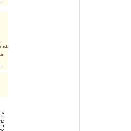
en
a sok
.
pán
int
vét
va:
 a
ogy