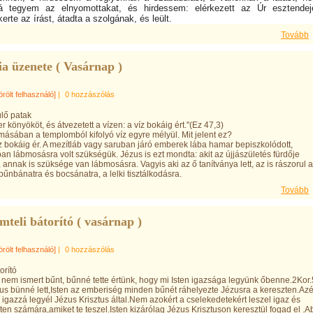
á tegyem az elnyomottakat, és hirdessem: elérkezett az Úr esztendeje
rte az írást, átadta a szolgának, és leült.
Tovább
ia üzenete ( Vasárnap )
örölt felhasználó]
|
0 hozzászólás
lő patak
zer könyököt, és átvezetett a vízen: a víz bokáig ért."(Ez 47,3)
másában a templomból kifolyó víz egyre mélyül. Mit jelent ez?
íz bokáig ér. A mezítláb vagy saruban járó emberek lába hamar bepiszkolódott,
n lábmosásra volt szükségük. Jézus is ezt mondta: akit az újjászületés fürdője
t, annak is szüksége van lábmosásra. Vagyis aki az ő tanítványa lett, az is rászorul a
űnbánatra és bocsánatra, a lelki tisztálkodásra.
Tovább
teli bátorító ( vasárnap )
örölt felhasználó]
|
0 hozzászólás
orító
i nem ismert bűnt, bűnné tette értünk, hogy mi Isten igazsága legyünk őbenne.2Kor.
tus bünné lett,Isten az emberiség minden bűnét ráhelyezte Jézusra a kereszten.Azé
e igazzá legyél Jézus Krisztus által.Nem azokért a cselekedetekért leszel igaz és
sten számára,amiket te teszel.Isten kizárólag Jézus Krisztuson keresztül fogad el .