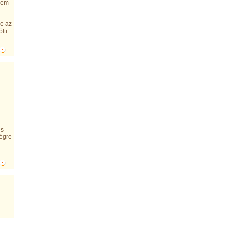
 nem
ge az
lti
és
végre