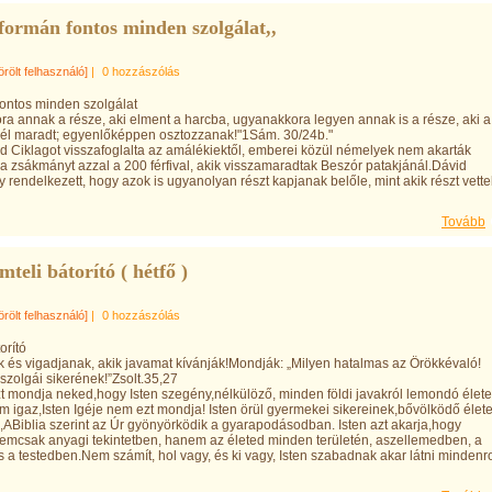
formán fontos minden szolgálat,,
örölt felhasználó]
|
0 hozzászólás
ontos minden szolgálat
ra annak a része, aki elment a harcba, ugyanakkora legyen annak is a része, aki a
nél maradt; egyenlőképpen osztozzanak!"1Sám. 30/24b."
d Ciklagot visszafoglalta az amálékiektől, emberei közül némelyek nem akarták
a zsákmányt azzal a 200 férfival, akik visszamaradtak Beszór patakjánál.Dávid
rendelkezett, hogy azok is ugyanolyan részt kapjanak belőle, mint akik részt vette
Tovább
teli bátorító ( hétfő )
örölt felhasználó]
|
0 hozzászólás
orító
k és vigadjanak, akik javamat kívánják!Mondják: „Milyen hatalmas az Örökkévaló!
 szolgái sikerének!”Zsolt.35,27
zt mondja neked,hogy Isten szegény,nélkülöző, minden földi javakról lemondó élete
m igaz,Isten Igéje nem ezt mondja! Isten örül gyermekei sikereinek,bővölködő élete
,ABiblia szerint az Úr gyönyörködik a gyarapodásodban. Isten azt akarja,hogy
emcsak anyagi tekintetben, hanem az életed minden területén, aszellemedben, a
s a testedben.Nem számít, hol vagy, és ki vagy, Isten szabadnak akar látni mindenr