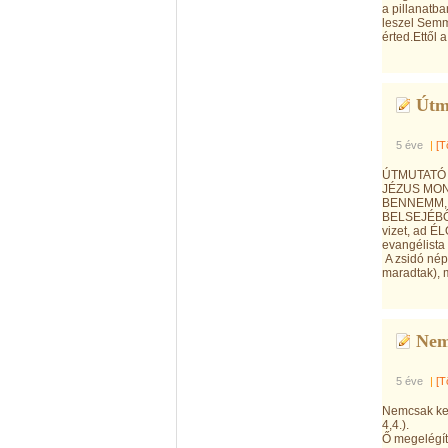
a pillanatba
leszel Semmi
érted.Ettől a
Útm
5 éve
|
[T
ÚTMUTATÓ 
JÉZUS MOND
BENNEMM, 
BELSEJÉBŐL.
vizet, ad ÉL
evangélist
A zsidó nép
maradtak), 
Nem 
5 éve
|
[T
Nemcsak ken
4,4.).
Ő megelégít