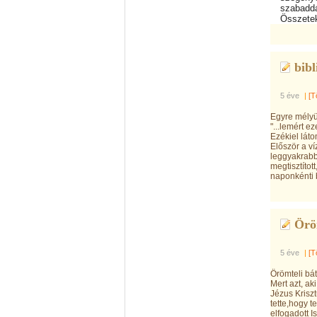
szabadd
Összeteke
bibl
5 éve
|
[T
Egyre mélyü
"...lemért e
Ezékiel láto
Először a v
leggyakrabba
megtisztítot
naponkénti b
Öröm
5 éve
|
[T
Örömteli bát
Mert azt, ak
Jézus Krisz
tette,hogy t
elfogadott I