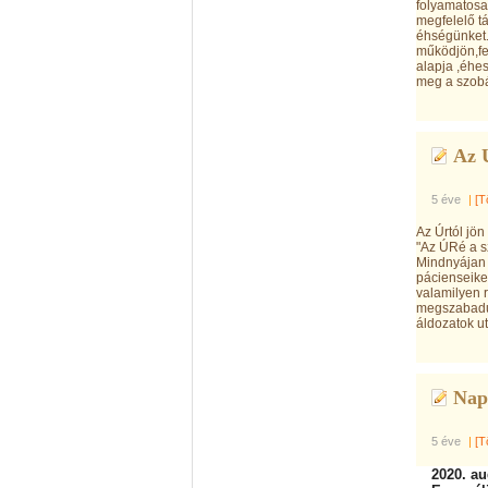
folyamatosa
megfelelő tá
éhségünket.
működjön,fe
alapja ,éhes
meg a szobá
Az Ú
5 éve
|
[T
Az Úrtól jön
"Az ÚRé a s
Mindnyájan 
pácienseike
valamilyen r
megszabadul
áldozatok u
Nap
5 éve
|
[T
2020. a