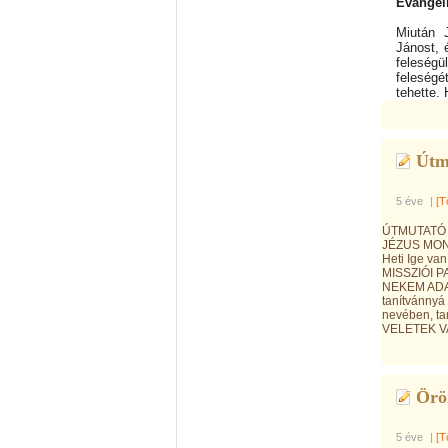
Evangél
Miután 
Jánost, 
feleségü
feleségé
tehette.
Útm
5 éve
|
[T
ÚTMUTATÓ 
JÉZUS MOND
Heti Ige van
MISSZIÓI PA
NEKEM ADAT
tanítvánnyá
nevében, ta
VELETEK V
Öröm
5 éve
|
[T