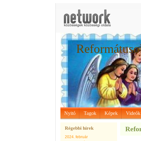
Reformátusok
Nyitó
Tagok
Képek
Videók
Refor
Régebbi hírek
2024. február