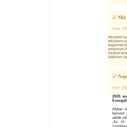
Mit 
5 éve
|
[T
Mit jelent 
Mit jelent s
fegyelmet é
embernek il
Királlyá te
játékszer ol
Napi
5 éve
|
[T
2020. au
Evangél
Abban az
bement s
adták oda
„Az Úr 
szegénye