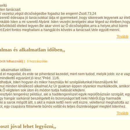
orító
ten tanácsait.
 vezetsz,végül dicsőségedbe fogadsz be engem!-Zsolt.73,24
szerető édesapa jó tanácsokkal látja el gyermekeit ,hogy sikeresek legyenek az éle
nkább Isten a mi szerető Atyánk .Isten vezetni,terelgetni akar téged az életben,hog
ővölködő életed legyen.Be akar vinni az Ő dicsőségébe,arra a helyre,ahol bármi
.Ezért fontos meghallani a hangját és követni a tanácsait.Vele együtt menni.
Tovább
almas és alkalmatlan időben,,
örölt felhasználó]
|
0 hozzászólás
 alkalmatlan időben
d el magodat, és este se pihentesd kezedet, mert nem tudod, melyik jobb: ez-e vag
indkettő egyaránt jó lesz."Préd. 11/6.
hatjuk, Isten hogyan és mikor használja fel szolgálatunkat.Használjunk fel
anul minden kínálkozó alkalmat.Az Úr gyakran éppen olyankor munkálkodik, amikor
k.Ő végtelen sok úton és módon tudja hatását kifejteni.
resztyén tengerész például, aki a haditengerészet egyik repülőbázisán szolgált, eg
gy hangár sarkánál beszélgetett és bizonyságot tett neki hitéről.Egy harmadik
ki a sarok mögött állt, s akit a másik kettő nem vett észre, véletlenül meghallotta az
, egy csapásra fölismerte bűnös voltát és teljes őszinteséggel megtért Istenhez.
Tovább
szt jóval lehet legyőzni,,