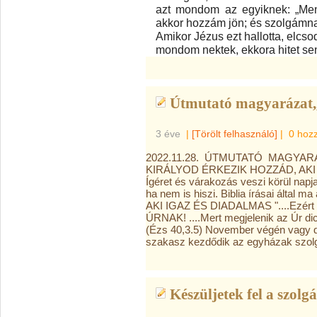
azt mondom az egyiknek: „Menj
akkor hozzám jön; és szolgámnak
Amikor Jézus ezt hallotta, elcsod
mondom nektek, ekkora hitet sen
Útmutató magyarázat,,
3 éve
|
[Törölt felhasználó]
|
0 hoz
2022.11.28. ÚTMUTATÓ MAGYAR
KIRÁLYOD ÉRKEZIK HOZZÁD, AKI I
Ígéret és várakozás veszi körül napja
ha nem is hiszi. Biblia írásai álta
AKI IGAZ ÉS DIADALMAS "....Ezér
ÚRNAK! ....Mert megjelenik az Úr dic
(Ézs 40,3.5) November végén vagy 
szakasz kezdődik az egyházak szolg
Készüljetek fel a szolgá