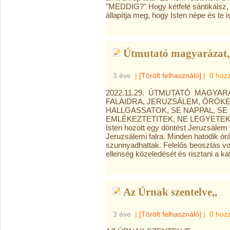
"MEDDIG?" Hogy kétfelé sántikálsz, 
állapítja meg, hogy Isten népe és te is
Útmutató magyarázat,,
3 éve
|
[Törölt felhasználó]
|
0 hoz
2022.11.29. ÚTMUTATÓ MAGYAR
FALAIDRA, JERUZSÁLEM, ŐRÖKE
HALLGASSATOK, SE NAPPAL, SE É
EMLÉKEZTETITEK, NE LEGYETEK N
Isten hozott egy döntést Jeruzsálem v
Jeruzsálemi falra. Minden hatodik ór
szunnyadhattak. Felelős beosztás vo
ellenség közeledését és risztani a ka
Az Úrnak szentelve,,
3 éve
|
[Törölt felhasználó]
|
0 hoz