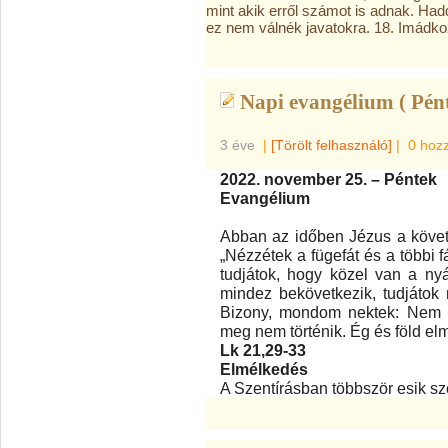
mint akik erről számot is adnak. Ha
ez nem válnék javatokra. 18. Imádko
Napi evangélium ( Pént
3 éve
|
[Törölt felhasználó]
|
0 hoz
2022. november 25. – Péntek
Evangélium
Abban az időben Jézus a követ
„Nézzétek a fügefát és a többi f
tudjátok, hogy közel van a nyár
mindez bekövetkezik, tudjátok
Bizony, mondom nektek: Nem 
meg nem történik. Ég és föld el
Lk 21,29-33
Elmélkedés
A Szentírásban többször esik sz