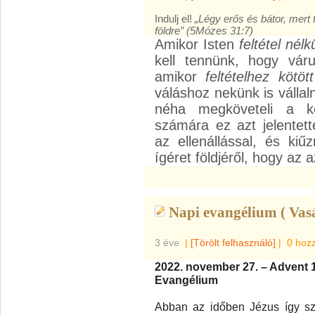
Indulj el!
„Légy erős és bátor, mert 
földre” (5Mózes 31:7)
Amikor Isten
feltétel nélkü
kell tennünk, hogy váru
amikor
feltételhez kötött
váláshoz nekünk is válla
néha megköveteli a ke
számára ez azt jelentett
az ellenállással, és ki
ígéret földjéről, hogy az 
Napi evangélium ( Vas
3 éve
|
[Törölt felhasználó]
|
0 hoz
2022. november 27. – Advent 
Evangélium
Abban az időben Jézus így szó