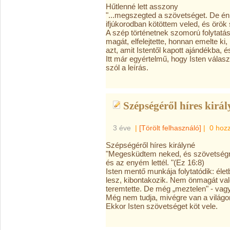
Hűtlenné lett asszony
"...megszegted a szövetséget. De 
ifjúkorodban kötöttem veled, és örök
A szép történetnek szomorú folytatás
magát, elfelejtette, honnan emelte ki
azt, amit Istentől kapott ajándékba, 
Itt
már egyértelmű, hogy Isten választ
szól a leírás.
Szépségéről híres királ
3 éve
|
[Törölt felhasználó]
|
0 hoz
Szépségéről híres királyné
"Megesküdtem neked, és szövetségre 
és az enyém lettél. "(Ez 16:8)
Isten mentő munkája
folytatódik: él
lesz, kibontakozik. Nem önmagát való
teremtette. De még „meztelen" - vagyi
Még nem tudja, mivégre van a világo
Ekkor Isten szövetséget köt vele.