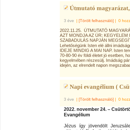
Útmutató magyarázat,,
3 éve
|
[Törölt felhasználó]
|
0 hoz
2022.11.25. ÚTMUTATÓ MAGYARÁ
AZT MONDJA AZ ÚR: KEGYELEM 
SZABADULÁS NAPJÁN MEGSEGÍTE
Lehetőségünk Isten elé állni imáds
IDEJE MINDIG A MAI NAP. Isten tere
70-80-90 év földi életet jó esetben, 
kegyelmében részesülj. Imádság pár
idején, az elrendelt napon megszabad
Napi evangélium ( Csü
3 éve
|
[Törölt felhasználó]
|
0 hoz
2022. november 24. – Csütört
Evangélium
Jézus így jövendölt Jeruzsál