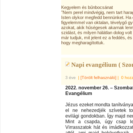
Kegyelem és bűnbocsánat
"Nem perel mindvégig, nem tart hara
Isten olykor megfedd bennünket. Ha 
figyelemmel van oktalan, tévelygő gy
azokat, akik hűségesek akarnak lenn
szidást, és milyen hálátlan dolog vol
már tudjuk, mit jelent ez a feddés, 
hogy megharagítottuk.
Napi evangélium ( Szo
3 éve
|
[Törölt felhasználó]
|
0 hoz
2022. november 26. – Szomba
Evangélium
Jézus ezeket mondta tanítványai
el ne nehezedjék szívetek t
evilági gondokban. Így majd ne
Mint a csapda, úgy csap le
Virrasszatok hát és imádkozza
attól, ami majd bekövetkezik