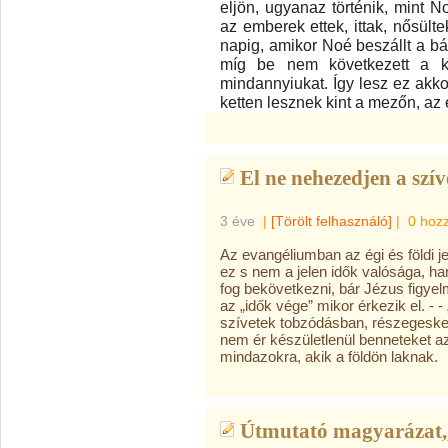
eljön, ugyanaz történik, mint N
az emberek ettek, ittak, nősült
napig, amikor Noé beszállt a b
míg be nem következett a ka
mindannyiukat. Így lesz ez akko
ketten lesznek kint a mezőn, az 
El ne nehezedjen a szív
3 éve
|
[Törölt felhasználó]
|
0 hoz
Az evangéliumban az égi és földi j
ez s nem a jelen idők valósága, h
fog bekövetkezni, bár Jézus figyel
az „idők vége” mikor érkezik el. - 
szívetek tobzódásban, részegeske
nem ér készületlenül benneteket a
mindazokra, akik a földön laknak.
Útmutató magyarázat,,