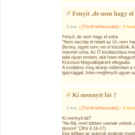
Fenyít ,de nem hagy el 
3 éve
|
[Törölt felhasználó]
|
0 hoz
Fenyít, de nem hagy el soha
"Nem taszítja el népét az Úr, nem ha
Bizony, egyet sem vet el közülünk. A
Istennél soha. Az Ő kiválasztása me
talál olyan embert, akit Isten elhagyo
Krisztust Megváltójaként elfogadta.
A zsoltáros meg akarja vidámítani a
igazsággal. Isten megfenyíti ugyan a
Ki mennyit lát ?
3 éve
|
[Törölt felhasználó]
|
0 hoz
Ki mennyit lát?
"Ne félj, mert többen vannak velünk
lásson! "(2Kir 6,16-17)
Egy időben az arámok gyakran megtám