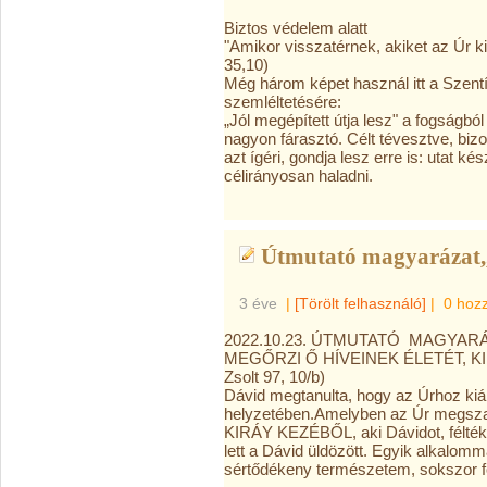
Biztos védelem alatt
"Amikor visszatérnek, akiket az Úr ki
35,10)
Még három képet használ itt a Szent
szemléltetésére:
„Jól
megépített útja lesz" a fogságb
nagyon fárasztó. Célt tévesztve, bi
azt ígéri, gondja lesz erre is: utat ké
célirányosan haladni.
Útmutató magyarázat,,
3 éve
|
[Törölt felhasználó]
|
0 hoz
2022.10.23. ÚTMUTATÓ MAGYARÁ
MEGŐRZI Ő HÍVEINEK ÉLETÉT, K
Zsolt 97, 10/b)
Dávid megtanulta, hogy az Úrhoz kiá
helyzetében.
Amelyben az Úr megszab
KIRÁY KEZÉBŐL, aki Dávidot, féltéke
lett a Dávid üldözött. Egyik alkalomma
sértődékeny természetem, sokszor fo