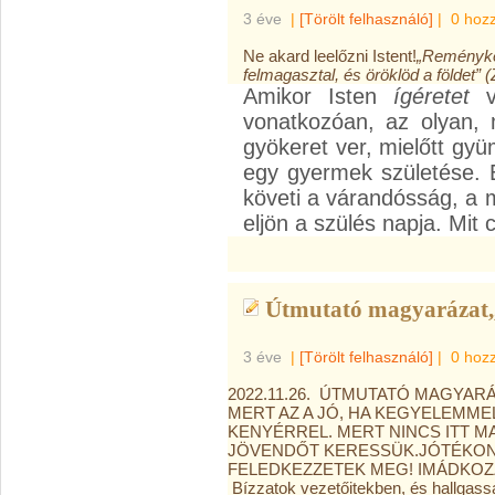
3 éve
|
[Törölt felhasználó]
|
0 hoz
Ne akard leelőzni Istent!
„Reményked
felmagasztal, és öröklöd a földet” 
Amikor Isten
ígéretet
v
vonatkozóan, az olyan, 
gyökeret ver, mielőtt gy
egy gyermek születése. El
követi a várandósság, a m
eljön a szülés napja. Mit 
Útmutató magyarázat,,
3 éve
|
[Törölt felhasználó]
|
0 hoz
2022.11.26. ÚTMUTATÓ MAGYARÁ
MERT AZ A JÓ, HA KEGYELEMME
KENYÉRREL. MERT NINCS ITT 
JÖVENDŐT KERESSÜK.JÓTÉKON
FELEDKEZZETEK MEG! IMÁDKOZZA
Bízzatok vezetőitekben, és hallgassa