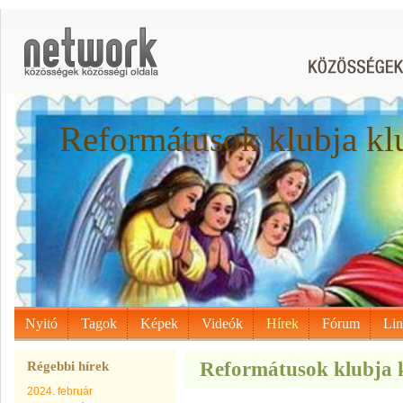
Reformátusok klubja kl
Nyitó
Tagok
Képek
Videók
Hírek
Fórum
Li
Reformátusok klubja k
Régebbi hírek
2024. február