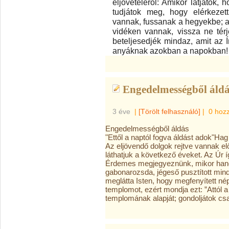
eljöveteléről: Amikor látjátok,
tudjátok meg, hogy elérkezet
vannak, fussanak a hegyekbe; a
vidéken vannak, vissza ne tér
beteljesedjék mindaz, amit az 
anyáknak azokban a napokban!
Engedelmességből áldá
3 éve
|
[Törölt felhasználó]
|
0 hoz
Engedelmességből áldás
"Ettől a naptól fogva áldást adok"Hag
Az
eljövendő dolgok rejtve vannak el
láthatjuk a következő éveket. Az Úr íg
Érdemes megjegyeznünk, mikor hangzo
gabonarozsda, jégeső pusztított mind
meglátta Isten, hogy megfenyített né
templomot, ezért mondja ezt: ”Attól 
templomának alapját; gondoljátok cs