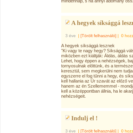
mindennap, s ha annyi adomány össze
A hegyek síksággá lesz
3 éve
|
[Törölt felhasználó]
|
0 hoz
A hegyek síksággá lesznek
"Ki vagy te nagy hegy? Síksággá válsz
miközben ezt kiáltják: Áldás, áldás sz
Lehet, hogy éppen a nehézségek, ba
tornyosulnak előttünk, és a természet
keresztül, sem megkerülni nem tudja 
egyszerre el fog tűnni a hegy, és sí
kell hallania az Úr szavát az előző
hanem az én Szellememmel - mondja
kell a középpontban állnia, ha le aka
nehézségeit.
Indulj el !
3 éve
|
[Törölt felhasználó]
|
0 hoz