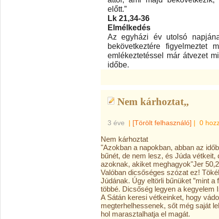
előtt.”
Lk 21,34-36
Elmélkedés
Az egyházi év utolsó napjána
bekövetkeztére figyelmeztet m
emlékeztetéssel már átvezet m
időbe.
Nem kárhoztat,,
3 éve
|
[Törölt felhasználó]
|
0 hoz
Nem kárhoztat
"Azokban a napokban, abban az időben
bűnét, de nem lesz, és Júda vétkeit, 
azoknak, akiket meghagyok"Jer 50,
Valóban dicsőséges szózat ez! Tökél
Júdának. Úgy eltörli bűnüket ”mint a 
többé. Dicsőség legyen a kegyelem 
A Sátán keresi vétkeinket, hogy vádo
megterhelhessenek, sőt még saját lel
hol marasztalhatja el magát.