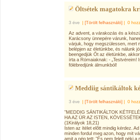
Öltsétek magatokra kri
3 éve
|
[Törölt felhasználó]
|
0 hoz
Az advent, a várakozás és a kész
Karácsony ünnepére várunk, hane
várjuk, hogy megszülessen, mert 
belépjen az életünkbe, és nálunk jó 
beengedjük Őt az életünkbe, akkor
írta a
Rómaiaknak: - „Testvéreim! Is
fölébredjünk álmunkból!
Meddiig sántikáltok ké
3 éve
|
[Törölt felhasználó]
|
0 hoz
"MEDDIG SÁNTIKÁLTOK KÉTFELÉ
HA
AZ ÚR AZ ISTEN, KÖVESSÉTEK
(1Királyok 18,21)
Isten az ítélet elõtt mindig kérdez.
minden fordul meg azon, hogy mit vála
amit a nép tett: "És nem felelt néki 