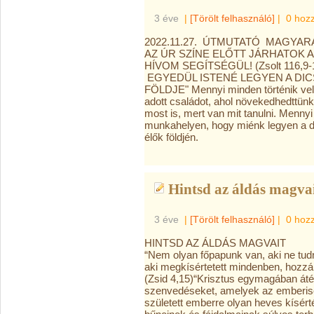
3 éve
|
[Törölt felhasználó]
|
0 hoz
2022.11.27. ÚTMUTATÓ MAGYAR
AZ ÚR SZÍNE ELŐTT JÁRHATOK A
HÍVOM SEGÍTSÉGÜL! (Zsolt 116,9-
EGYEDÜL ISTENÉ LEGYEN A DI
FÖLDJE" Mennyi minden történik velü
adott családot, ahol növekedhedttün
most is, mert van mit tanulni. Menn
munkahelyen, hogy miénk legyen a d
élők földjén.
Hintsd az áldás magvai
3 éve
|
[Törölt felhasználó]
|
0 hoz
HINTSD AZ ÁLDÁS MAGVAIT
“Nem olyan főpapunk van, aki ne tud
aki megkísértetett mindenben, hozzán
(Zsid 4,15)“Krisztus egymagában áté
szenvedéseket, amelyek az emberisé
született emberre olyan heves kísért