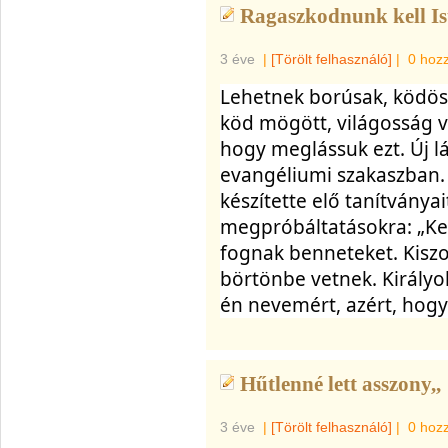
Ragaszkodnunk kell Is
3 éve
|
[Törölt felhasználó]
|
0 hoz
Lehetnek borúsak, ködöse
köd mögött, világosság v
hogy meglássuk ezt. Új lá
evangéliumi szakaszban. 
készítette elő tanítványait
megpróbáltatásokra: „Kez
fognak benneteket. Kiszo
börtönbe vetnek. Királyok
én 
nevemért, azért, hogy
Hűtlenné lett asszony,,
3 éve
|
[Törölt felhasználó]
|
0 hoz