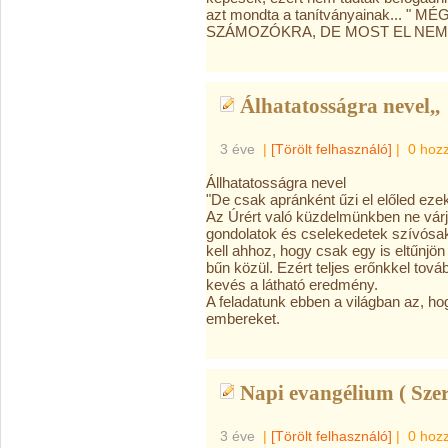
azt
mondta a tanítványainak... "
SZÁMOZÓKRA, DE MOST EL NEM H
Álhatatosságra nevel,,
3 éve
|
[Törölt felhasználó]
|
0 hoz
Állhatatosságra nevel
"De csak apránként űzi el előled eze
Az
Úrért való küzdelmünkben ne vár
gondolatok és cselekedetek szívósa
kell ahhoz, hogy csak egy is eltűnj
bűn közül. Ezért teljes erőnkkel tov
kevés a látható eredmény.
A feladatunk ebben a világban az, h
embereket.
Napi evangélium ( Szer
3 éve
|
[Törölt felhasználó]
|
0 hoz