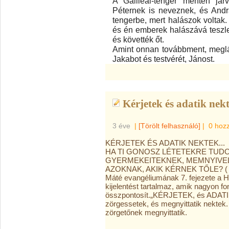
A Galileai-tenger mentén járv
Péternek is neveznek, és Andrá
tengerbe, mert halászok voltak.
és én emberek halászává teszlek 
és követték őt.
Amint onnan továbbment, megláto
Jakabot és testvérét, Jánost.
Kérjetek és adatik nekt
3 éve
|
[Törölt felhasználó]
|
0 hoz
KÉRJETEK ÉS ADATIK NEKTEK...
HA TI GONOSZ LÉTETEKRE TUDO
GYERMEKEITEKNEK, MEMNYIVEL 
AZOKNAK, AKIK KÉRNEK TŐLE? ( M
Máté evangéliumának 7. fejezete a H
kijelentést tartalmaz, amik nagyon 
összpontosít.
„KÉRJETEK, és ADATIK 
zörgessetek, és megnyittatik nektek. M
zörgetőnek megnyittatik.