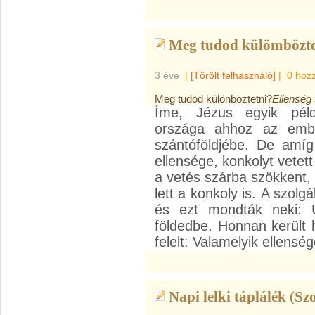
Meg tudod külömbözte
3 éve
|
[Törölt felhasználó]
|
0 hoz
Meg tudod különböztetni?
Ellenség 
Íme, Jézus egyik pél
országa ahhoz az embe
szántóföldjébe. De amíg
ellensége, konkolyt vetet
a vetés szárba szökkent, 
lett a konkoly is. A szo
és ezt mondták neki: 
földedbe. Honnan került 
felelt: Valamelyik ellensé
Napi lelki táplálék (Sz