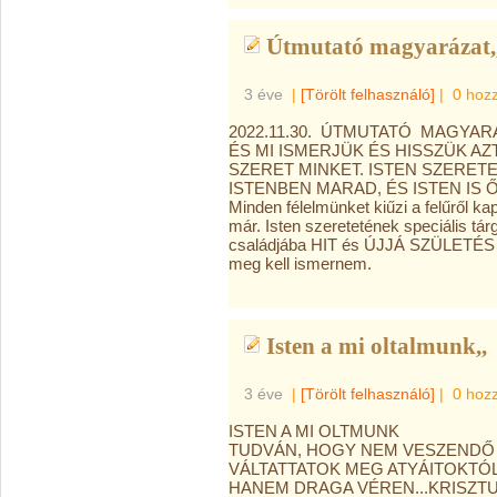
Útmutató magyarázat,,
3 éve
|
[Törölt felhasználó]
|
0 hoz
2022.11.30. ÚTMUTATÓ MAGYAR
ÉS MI ISMERJÜK ÉS HISSZÜK AZ
SZERET MINKET. ISTEN SZERETE
ISTENBEN MARAD, ÉS ISTEN IS Ő B
Minden félelmünket kiűzi a felűről kap
már. Isten szeretetének speciális tár
családjába HIT és ÚJJÁ SZÜLETÉS ál
meg kell ismernem.
Isten a mi oltalmunk,,
3 éve
|
[Törölt felhasználó]
|
0 hoz
ISTEN A MI OLTMUNK
TUDVÁN, HOGY NEM VESZENDŐ
VÁLTATTATOK MEG ATYÁITOKTÓ
HANEM DRAGA VÉREN...KRISZTUSNA