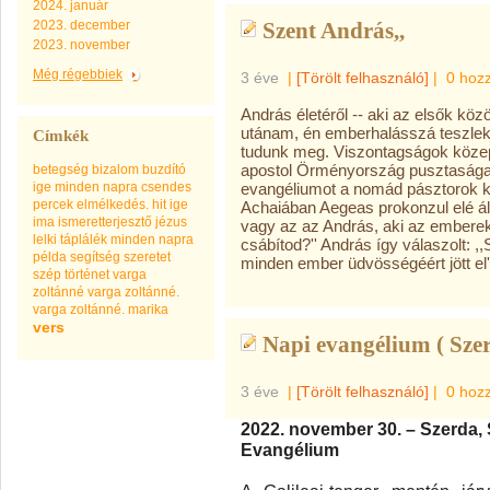
2024. január
2023. december
Szent András,,
2023. november
Még régebbiek
3 éve
|
[Törölt felhasználó]
|
0 hoz
András életéről -- aki az elsők közö
utánam, én emberhalásszá teszlek t
Címkék
tudunk meg. Viszontagságok közepe
apostol Örményország pusztaságain,
betegség
bizalom
buzdító
ige minden napra
csendes
evangéliumot a nomád pásztorok k
percek
elmélkedés.
hit
ige
Achaiában Aegeas prokonzul elé állí
ima
ismeretterjesztő
jézus
vagy az az András, aki az embereke
lelki táplálék minden napra
csábítod?'' András így válaszolt: 
példa
segítség
szeretet
minden ember üdvösségéért jött el'
szép
történet
varga
zoltánné
varga zoltánné.
varga zoltánné. marika
vers
Napi evangélium ( Szer
3 éve
|
[Törölt felhasználó]
|
0 hoz
2022. november 30. – Szerda,
Evangélium