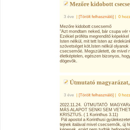
Mezőre kidobott csecs
3 éve
|
[Törölt felhasználó]
|
0 hoz
Mezőre kidobott csecsemő
"Azt mondtam neked, bár csupa vér vo
Ezékiel próféta megrendítő képekkel í
Isten nélkül, mit tett Isten az érdekün
szövetséget köt.
Isten nélkül olyanok
csecsemőé. Megszületett, de mivel n
életképtelen, egészen bizonyos, hogy
dögevők.
Útmutató magyarázat,,
3 éve
|
[Törölt felhasználó]
|
0 hoz
2022.11.24. ÚTMUTATÓ MAGYAR
MÁS ALAPOT SENKI SEM VETHET
KRISZTUS. ( 1 Korinthus 3.11)
Pál apostol a Korinthusi gyülekezetet
tejnek italával mivel csecsemők, új h
képesek, ezért nem tudták befogadni 