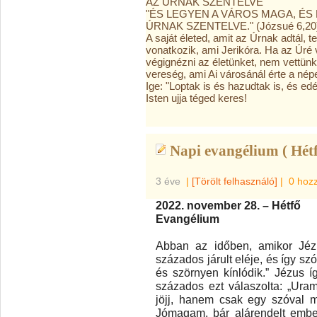
AZ ÚRNAK SZENTELVE
"ÉS LEGYEN A VÁROS MAGA, ÉS 
ÚRNAK SZENTELVE." (Józsué 6,20
A
saját életed, amit az Úrnak adtál, 
vonatkozik, ami Jerikóra. Ha az Úré v
végignézni az életünket, nem vettünk
vereség, ami Ai városánál érte a nép
Ige: "Loptak is és hazudtak is, és e
Isten ujja téged keres!
Napi evangélium ( Hétf
3 éve
|
[Törölt felhasználó]
|
0 hoz
2022. november 28. – Hétfő
Evangélium
Abban az időben, amikor Jé
százados járult eléje, és így sz
és szörnyen kínlódik.” Jézus í
százados ezt válaszolta: „Ur
jöjj, hanem csak egy szóval 
Jómagam, bár alárendelt embe