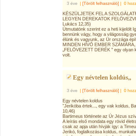
3 éve
|
[Törölt felhasználó]
|
0 hoz
KÉSZÜLJETEK FEL A SZOLGÁLAT
LEGYEN DEREKATOK FELÖVEZVE
Lukács 12,35)
Útmutatónk szerint ez a heti kijelölt 
bennünk vágy, hogy a világosság gyer
élünk és vagyunk, az Úr országa épí
MINDEN HÍVŐ EMBER SZÁMÁRA, ha a
„FELÖVEZETT DERÉK ” egy olyan kife
volt.
Egy névtelen koldús,,
3 éve
|
[Törölt felhasználó]
|
0 hoz
Egy névtelen koldus
"Jerikóba értek..., egy vak koldus, Ba
10,46)
Bartimeus története az Úr Jézus szívé
A
leírás első mondata egy rövid életra
csak az apja után hívják így: a Timeu
Jerikó, foglalkozása koldus, munkahel