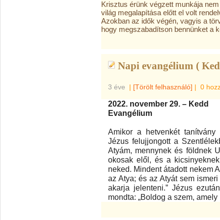
Krisztus érünk végzett munkája nem u
világ megalapítása előtt el volt rend
Azokban az idők végén, vagyis a tör
hogy megszabadítson bennünket a k
Napi evangélium ( Ked
3 éve
|
[Törölt felhasználó]
|
0 hoz
2022. november 29. – Kedd
Evangélium
Amikor a hetvenkét tanítvány 
Jézus felujjongott a Szentlélek
Atyám, mennynek és földnek Ura
okosak elől, és a kicsinyeknek j
neked. Mindent átadott nekem A
az Atya; és az Atyát sem ismeri 
akarja jelenteni.” Jézus ezután
mondta: „Boldog a szem, amely lát