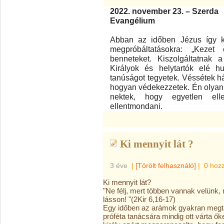
2022. november 23. – Szerda
Evangélium
Abban az időben Jézus így kés
megpróbáltatásokra: „Kezet
benneteket. Kiszolgáltatnak 
Királyok és helytartók elé h
tanúságot tegyetek. Véssétek hát
hogyan védekezzetek. Én olyan
nektek, hogy egyetlen ell
ellentmondani.
Ki mennyit lát ?
3 éve
|
[Törölt felhasználó]
|
0 hoz
Ki mennyit lát?
"Ne félj, mert többen vannak velünk
lásson! "(2Kir 6,16-17)
Egy időben az arámok gyakran megtám
próféta tanácsára mindig ott várta ők