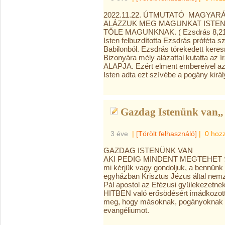
2022.11.22. ÚTMUTATÓ MAGYARÁ
ALÁZZUK MEG MAGUNKAT ISTENÜ
TŐLE MAGUNKNAK. ( Ezsdrás 8,21
Isten felbuzdította Ezsdrás próféta 
Babilonból. Ezsdrás törekedett keres
Bizonyára mély alázattal kutatta a
ALAPJA. Ezért
elment embereivel a
Isten adta ezt szívébe a pogány királ
Gazdag Istenünk van,,
3 éve
|
[Törölt felhasználó]
|
0 hoz
GAZDAG ISTENÜNK VAN
AKI PEDIG MINDENT MEGTEHET 
mi kérjük vagy gondoljuk, a bennünk
egyházban Krisztus Jézus által nemz
Pál apostol az Efézusi gyülekezetnek,
HITBEN való erősödésért imádkozott. 
meg, hogy másoknak, pogányoknak i
evangéliumot.