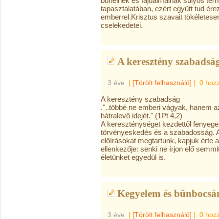
bűneinek és fájdalmainak súlyos te
tapasztalatában, ezért együtt tud ér
emberrel.Krisztus szavait tökéletese
cselekedetei.
A keresztény szabadsá
3 éve
|
[Törölt felhasználó]
|
0 hoz
A keresztény szabadság
."..többé ne emberi vágyak, hanem az I
hátralevő idejét." (1Pt 4,2)
A kereszténységet kezdettől fenyeget
törvényeskedés és a szabadosság. A 
előírásokat megtartunk, kapjuk érte
ellenkezője: senki ne írjon elő semm
életünket egyedül is.
Kegyelem és bűnbocsán
3 éve
|
[Törölt felhasználó]
|
0 hoz