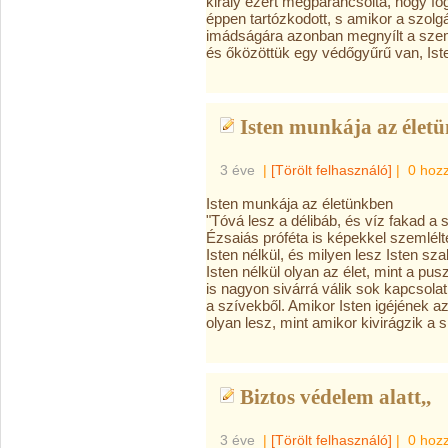
király ezért megparancsolta, hogy fogj
éppen tartózkodott, s amikor a szolg
imádságára azonban megnyílt a sz
és őközöttük egy védőgyűrű van, Ist
Isten munkája az élet
3 éve
|
[Törölt felhasználó]
|
0 hoz
Isten munkája az életünkben
"Tóvá lesz a délibáb, és víz fakad a 
Ézsaiás próféta is képekkel szemlélte
Isten nélkül, és milyen lesz Isten sz
Isten nélkül olyan az élet, mint a pus
is nagyon sivárrá válik sok kapcsola
a szívekből. Amikor Isten igéjének a
olyan lesz, mint amikor kivirágzik a s
Biztos védelem alatt,,
3 éve
|
[Törölt felhasználó]
|
0 hoz