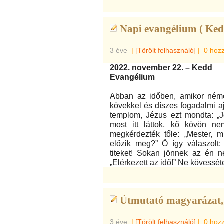
Napi evangélium ( Ked
3 éve
|
[Törölt felhasználó]
|
0 hoz
2022. november 22. – Kedd
Evangélium
Abban az időben, amikor néme
kövekkel és díszes fogadalmi aj
templom, Jézus ezt mondta: „
most itt láttok, kő kövön ne
megkérdezték tőle: „Mester, m
előzik meg?” Ő így válaszolt:
titeket! Sokan jönnek az én 
„Elérkezett az idő!” Ne kövessét
Útmutató magyarázat,,
3 éve
|
[Törölt felhasználó]
|
0 hoz