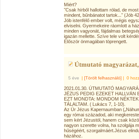
Miért?
"Csak hírből hallottam rólad, de mos
mindent, bűnbánatot tartok..." (Jób 42
Jób istenfélő ember volt, mégis egys
elviselni. Gyermekeire ráomlott a há
minden vagyonát, fájdalmas betegsé
igazán mellette. Szíve tele volt kér
Először önmagában töprengett.
Útmutató magyarázat,,
5 éve
|
[Törölt felhasználó]
|
0 hoz
2021.01.30. ÚTMUTATÓ MAGYARÁ
JÉZUS PEDIG EZEKET HALLVÁN
EZT MONDTA: MONDOM NÉKTEK 
TÁLALTAM. ( Lukács 7, 1-10).
Az Úr Jézus Kapernaumban („Náhum fa
egy római századod, aki megkerest
sem kért Jézustól, hanem csak közöl
nagyon szerette volna, ha szolgája 
hűségéért, szorgalmáért.Jézus elindu
házához.