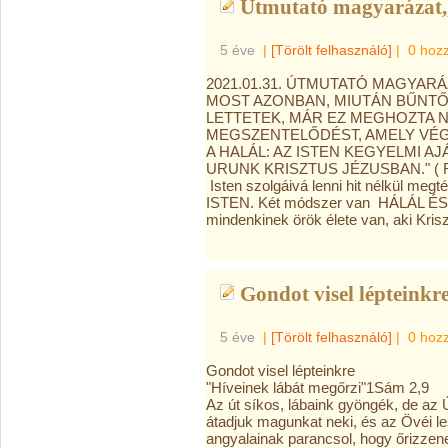
Útmutató magyarázat,,
5 éve
|
[Törölt felhasználó]
|
0 hoz
2021.01.31. ÚTMUTATÓ MAGYARÁ
MOST AZONBAN, MIUTÁN BŰNTŐL
LETTETEK, MÁR EZ MEGHOZTA N
MEGSZENTELŐDÉST, AMELY VÉGE
A HALÁL: AZ ISTEN KEGYELMI A
URUNK KRISZTUS JÉZUSBAN." ( Ró
Isten szolgáivá lenni hit nélkül megt
ISTEN. Két módszer van HÁLÁL ÉS A
mindenkinek örök élete van, aki Kris
Gondot visel lépteinkre
5 éve
|
[Törölt felhasználó]
|
0 hoz
Gondot visel lépteinkre
"Híveinek lábát megőrzi"1Sám 2,9
Az út síkos, lábaink gyöngék, de az 
átadjuk magunkat neki, és az Övéi 
angyalainak parancsol, hogy őrizzen