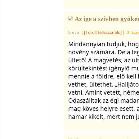
Az ige a szívben gyöker
5 éve
|
[Törölt felhasználó]
|
0 hoz
Mindannyian tudjuk, hogy
növény számára. De a le
ültető! A magvetés, az ült
körültekintést igénylő mu
mennie a földre, elő kell 
vethet, ültethet. „Halljá
vetni. Amint vetett, némel
Odaszálltak az égi madara
mag köves helyre esett, ah
hamar kikelt, mert nem j