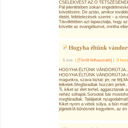
CSELEKVÉST AZ Ő TETSZÉSÉNEK 
Pál jelenlétében sokan engedelmeske
követésére. De aztán, amikor továbbu
életét, feltételezések szerint – a róm
Távollétében azt tapasztalja, hogy 
követte az evangéliumot, mintha ella
Hogyha éltünk vándorú
5 éve
|
[Törölt felhasználó]
|
0 hoz
HOGYHA ÉLTÜNK VÁNDORÚTJA..
HOGYHA ÉLTÜNK VÁNDORÚTJA néha s
magunkra, szava biztat: jer, ne félj.M
lelketek.Megfáradtak hozzám jertek.
Ti, kiket az élet terhel, aggasztanak 
nehéz sóhajok.Sorsotok bár mostoha, 
megfáradtak. Találjatok nyugodalmat!
Kiket nyom a vétek súlya, a bűn miat
jöjjetek!A bűnösnek kegyelem, az én 