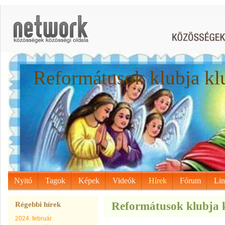
Reformátusok klubja kl
Nyitó
Tagok
Képek
Videók
Hírek
Fórum
Li
Reformátusok klubja k
Régebbi hírek
2024. február