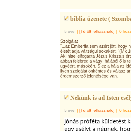
biblia üzenete ( Szomba
5 éve
|
[Törölt felhasználó]
|
0 hoz
Szolgálat
"...az Emberfia sem azért jött, hogy 
életét adja váltságul sokakért. "(Mk 1
Aki hittel elfogadta Jézus Krisztus ér
abban felébred a vágy: hálából ő is t
ügyéért, másokért. S ez a hála az 
ilyen szolgálat önkéntes és válasz a
érdemszerző jelentősége van.
Nekünk is ad Isten esély
5 éve
|
[Törölt felhasználó]
|
0 hoz
Jónás próféta küldetést k
egy esélyt a népnek, hog