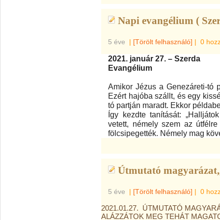
Napi evangélium ( Szer
5 éve
|
[Törölt felhasználó]
|
0 hoz
2021. január 27. – Szerda
Evangélium
Amikor Jézus a Genezáreti-tó pa
Ezért hajóba szállt, és egy kiss
tó partján maradt. Ekkor példab
Így kezdte tanítását: „Hallját
vetett, némely szem az útfélre
fölcsipegették. Némely mag köves
Útmutató magyarázat,,
5 éve
|
[Törölt felhasználó]
|
0 hoz
2021.01.27. ÚTMUTATÓ MAGYARÁ
ALÁZZÁTOK MEG TEHÁT MAGATOK