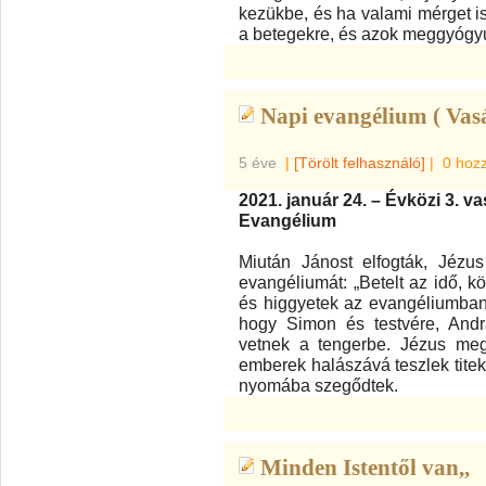
kezükbe, és ha valami mérget is
a betegekre, és azok meggyógy
Napi evangélium ( Vas
5 éve
|
[Törölt felhasználó]
|
0 hoz
2021. január 24. – Évközi 3. v
Evangélium
Miután Jánost elfogták, Jézus
evangéliumát: „Betelt az idő, k
és higgyetek az evangéliumban!” 
hogy Simon és testvére, Andr
vetnek a tengerbe. Jézus megs
emberek halászává teszlek titeke
nyomába szegődtek.
Minden Istentől van,,