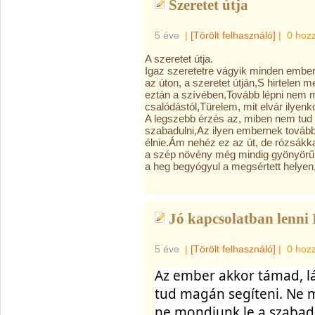
Szeretet útja
5 éve
|
[Törölt felhasználó]
|
0 hoz
A szeretet útja.
Igaz szeretetre vágyik minden ember
az úton, a szeretet útján,S hirtelen 
eztán a szívében,Tovább lépni nem m
csalódástól,Türelem, mit elvár ilyenk
A legszebb érzés az, miben nem tud h
szabadulni,Az ilyen embernek tovább
élnie.Ám nehéz ez az út, de rózsákkal
a szép növény még mindig gyönyörű,
a heg begyógyul a megsértett helyen,
Jó kapcsolatban lenni I
5 éve
|
[Törölt felhasználó]
|
0 hoz
Az ember akkor támad, lá
tud magán segíteni. Ne m
ne mondjunk le a szabadí