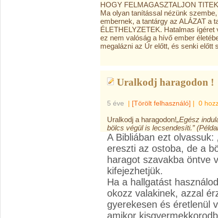
HOGY FELMAGASZTALJON TITEKET 
Ma olyan tanítással nézünk szembe, am
embernek, a tantárgy az ALÁZAT a 
ÉLETHELYZETEK. Hatalmas ígéret va
ez nem valóság a hívő ember életé
megalázni az Úr előtt, és senki előtt
Uralkodj haragodon !
5 éve
|
[Törölt felhasználó]
|
0 hoz
Uralkodj a haragodon!
„Egész indula
bölcs végül is lecsendesíti.” (Pél
A Bibliában ezt olvassuk:
ereszti az ostoba, de a bö
haragot szavakba öntve 
kifejezhetjük.
Ha a hallgatást használod
okozz valakinek, azzal ér
gyerekesen és éretlenül v
amikor kisgyermekkorodba