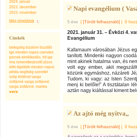
2024. január
2023. december
Napi evangélium ( Vas
2023. november
Még régebbiek
5 éve
|
[Törölt felhasználó]
|
0 hoz
2021. január 31. – Évközi 4. v
Evangélium
Címkék
betegség
bizalom
buzdító
Kafarnaum városában Jézus eg
ige minden napra
csendes
tanított. Mindenki nagyon csodál
percek
elmélkedés.
hit
ige
mint akinek hatalma van, és nem
ima
ismeretterjesztő
jézus
volt egy ember, akit megszállt 
lelki táplálék minden napra
példa
segítség
szeretet
közünk egymáshoz, názáreti Jézu
szép
történet
varga
Tudom, ki vagy: az Isten Szentj
zoltánné
varga zoltánné.
menj ki belőle!” A tisztátalan l
varga zoltánné. marika
aztán nagy kiáltással kiment bel
vers
Az ajtó még nyitva,,
5 éve
|
[Törölt felhasználó]
|
0 hoz
A szerzőnek az a szándéka, hogy 