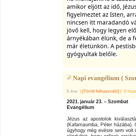
amikor eljött az idő, Jézus
figyelmeztet az Isten, arra
nincsen itt maradandó vár
jövő kell, hogy legyen elő
árnyékában élünk, de a f
már életünkön. A pestisb
gyógyultak belőle.
Napi evangélium ( Szo
5 éve
|
[Törölt felhasználó]
|
0 hoz
2021. január 23. – Szombat
Evangélium
Jézus az apostolok kiválasztá
(Kafarnaumba, Péter házába). 
úgyhogy még evésre sem volt id
elindultak, hogy erőnek erejév