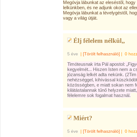
Megóvja lábunkat az eleséstől, hogy 
lelkünkben, és ne adjunk okot az el
Megóvja lábunkat a tévelygéstől, hog
vagy a világ útját.
Élj félelem nélkül,,
5 éve
|
[Törölt felhasználó]
|
0 hoz
Timóteusnak írta Pál apostol: „Fig
kegyelmét... Hiszen Isten nem a c
józanság lelkét adta nekünk. (2Tim 
nehézséggel, kihívással küszködött.
közösségben, e miatt sokan nem f
kilátástalannak tűnő helyzete miatt,
félelemre sok fogalmat használ.
Miért?
5 éve
|
[Törölt felhasználó]
|
0 hoz