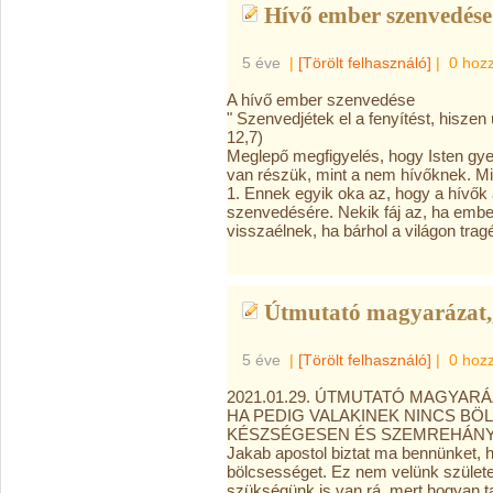
Hívő ember szenvedése
5 éve
|
[Törölt felhasználó]
|
0 hoz
A hívő ember szenvedése
" Szenvedjétek el a fenyítést, hiszen ú
12,7)
Meglepő megfigyelés, hogy Isten g
van részük, mint a nem hívőknek. Mit
1. Ennek egyik oka az, hogy a hívő
szenvedésére. Nekik fáj az, ha em
visszaélnek, ha bárhol a világon trag
Útmutató magyarázat,,
5 éve
|
[Törölt felhasználó]
|
0 hoz
2021.01.29. ÚTMUTATÓ MAGYARÁ
HA PEDIG VALAKINEK NINCS BÖL
KÉSZSÉGESEN ÉS SZEMREHÁNYÁS
Jakab apostol biztat ma bennünket, ho
bölcsességet. Ez nem velünk született
szükségünk is van rá, mert hogyan ta