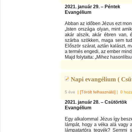
2021. január 29. – Péntek
Evangélium
Abban az időben Jézus ezt mon
„Isten országa olyan, mint ami
akár alszik, akár ébren van, 
szárba szökken, maga sem tudj
Először szárat, aztán kalászt, m
a termés engedi, az ember mindjár
Majd folytatta: „Mihez hasonlíts
Napi evangélium ( Csü
5 éve
|
[Törölt felhasználó]
|
0 hoz
2021. január 28. – Csütörtök
Evangélium
Egy alkalommal Jézus így beszél
lámpát, hogy a véka alá vagy a
lámpatartóra tegyék? Semmi s