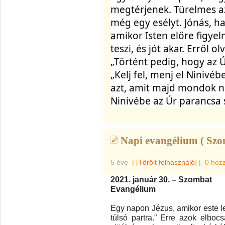
megtérjenek. Türelmes az 
még egy esélyt. Jónás, ha 
amikor Isten előre figyel
teszi, és jót akar. Erről 
„Történt pedig, hogy az Ú
„Kelj fel, menj el Ninivéb
azt, amit majd mondok ne
Ninivébe az Úr parancsa s
Napi evangélium ( Szo
5 éve
|
[Törölt felhasználó]
|
0 hoz
2021. január 30. – Szombat
Evangélium
Egy napon Jézus, amikor este let
túlsó partra.” Erre azok elboc