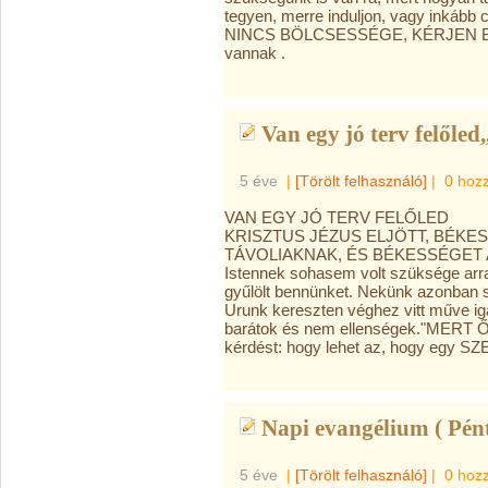
tegyen, merre induljon, vagy inkáb
NINCS BÖLCSESSÉGE, KÉRJEN B
vannak .
Van egy jó terv felőled,
5 éve
|
[Törölt felhasználó]
|
0 hoz
VAN EGY JÓ TERV FELŐLED
KRISZTUS JÉZUS ELJÖTT, BÉKE
TÁVOLIAKNAK, ÉS BÉKESSÉGET A 
Istennek sohasem volt szüksége arra
gyűlölt bennünket. Nekünk azonban s
Urunk kereszten véghez vitt műve ig
barátok és nem ellenségek."MERT
kérdést: hogy lehet az, hogy egy
Napi evangélium ( Pént
5 éve
|
[Törölt felhasználó]
|
0 hoz