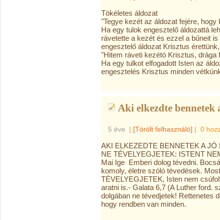
Tökéletes áldozat
"Tegye kezét az áldozat fejére, hog
Ha egy tulok engesztelő áldozattá lehe
rávetette a kezét és ezzel a bűneit is
engesztelő áldozat Krisztus érettünk, 
"Hitem ráveti kezétó Krisztus, drága 
Ha egy tulkot elfogadott Isten az áld
engesztelés Krisztus minden vétkünk
Aki elkezdte bennetek 
5 éve
|
[Törölt felhasználó]
|
0 hoz
AKI ELKEZEDTE BENNETEK A JÓ
NE TÉVELYEGJETEK: ISTENT NEM
Mai Ige Emberi dolog tévedni. Bocs
komoly, életre szóló tévedések. Most
TÉVELYEGJETEK, Isten nem csúfoltat
aratni is.- Galata 6,7 (A Luther ford
dolgában ne tévedjetek! Rettenetes do
hogy rendben van minden.