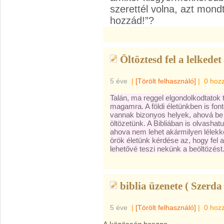
szerettél volna, azt mon
hozzád!”?
Öltöztesd fel a lelkedet 
5 éve
|
[Törölt felhasználó]
|
0 hoz
Talán, ma reggel elgondolkodtatok ti
magamra. A földi életünkben is font
vannak bizonyos helyek, ahová be
öltözetünk. A Bibliában is olvasha
ahova nem lehet akármilyen lélekk
örök életünk kérdése az, hogy fel ak
lehetővé teszi nekünk a beöltözést
biblia üzenete ( Szerda 
5 éve
|
[Törölt felhasználó]
|
0 hoz