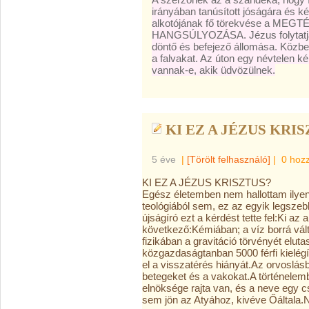
irányában tanúsított jóságára és ké
alkotójának fő törekvése a 
HANGSÚLYOZÁSA. Jézus folytatja ú
döntő és befejező állomása. Közbe
a falvakat. Az úton egy névtelen k
vannak-e, akik üdvözülnek.
KI EZ A JÉZUS KRIS
5 éve
|
[Törölt felhasználó]
|
0 hoz
KI EZ A JÉZUS KRISZTUS?
Egész életemben nem hallottam ilyen
teológiából sem, ez az egyik legszeb
újságíró ezt a kérdést tette fel:Ki a
következő:Kémiában; a víz borrá vált
fizikában a gravitáció törvényét eluta
közgazdaságtanban 5000 férfi kielégít
el a visszatérés hiányát.Az orvoslásb
betegeket és a vakokat.A történelemb
elnöksége rajta van, és a neve egy c
sem jön az Atyához, kivéve Őáltala.