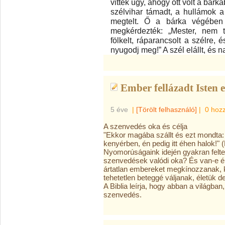
vitték úgy, ahogy ott volt a bár
szélvihar támadt, a hullámok 
megtelt. Ő a bárka végében 
megkérdezték: „Mester, nem t
fölkelt, ráparancsolt a szélre, 
nyugodj meg!” A szél elállt, és 
Ember fellázadt Isten el
5 éve
|
[Törölt felhasználó]
|
0 hoz
A szenvedés oka és célja
"Ekkor magába szállt és ezt mondta
kenyérben, én pedig itt éhen halok!" 
Nyomorúságaink idején gyakran felte
szenvedések valódi oka? És van-e ér
ártatlan embereket megkínozzanak, 
tehetetlen beteggé váljanak, életük 
A Biblia leírja, hogy abban a világba
szenvedés.