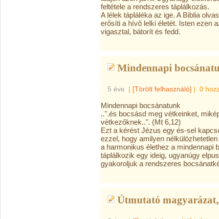
feltétele a rendszeres táplálkozás.
A lélek tápláléka az ige. A Biblia olv
erősíti a hívő lelki életét. Isten ezen
vigasztal, bátorít és fedd.
Mindennapi bocsánatu
5 éve
|
[Törölt felhasználó]
|
0 hoz
Mindennapi bocsánatunk
..".és bocsásd meg vétkeinket, miké
vétkezőknek..". (Mt 6,12)
Ezt a kérést Jézus egy és-sel kapcs
ezzel, hogy amilyen nélkülözhetetlen
a harmonikus élethez a mindennapi b
táplálkozik egy ideig, ugyanúgy elpu
gyakoroljuk a rendszeres bocsánatk
Útmutató magyarázat,,