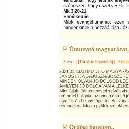
szóbeszéd, hogy eszét vesztette
Mk 3,20-21
Elmélkedés
Márk evangéliumának ezen a
mindenkinek a hozzáállása Jéz
Útmutató magyarázat,,
5 éve
|
[Törölt felhasználó]
|
0 hoz
2021.01.23.ÚTMUTATÓ MAGYARÁ
JÁNOS ÍRJA GÁJUSZNAK: SZER
MINDEN OLYAN JÓ DOLGOD LEG
AMILYEN JÓ DOLGA VAN A LELKEDN
Mint látjuk, János apostol szívén vis
örömmel hallgatja az onnan érkező jó
atyafiak és bizonyságot tettek az 
örvendetes dolog a gyülekezetekben
Ördögi hatalom..