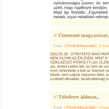
nyilvánosságra jusson; és se
azért, hogy napfényre kerüljön. 
Majd így folytatta: „Figyeljete
mértek, olyan mértékkel mérnek 
Útmutató magyarázat,,
5 éve
|
[Törölt felhasználó]
|
0 hoz
2021.01.28. ÚTMUTATÓ MAGYARÁ
NEM OLYAN AZ ÉN ÍGÉM, MINT A T
SZIKLAZÚZÓ PÖRÖLY? (Jer 23,29)Mi
azt, amiért küldve lett, és nem tér v
mert, tönkretette a bűn az Istennel 
hitünk, nem tudunk helyesen ítélni, 
született ellenállás, bizalmatlanság 
Tökéletes áldozat,,
5 éve
|
[Törölt felhasználó]
|
0 hoz