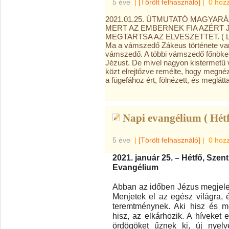
5 éve
|
[Törölt felhasználó]
|
0 hoz
2021.01.25. ÚTMUTATÓ MAGYARÁ
MERT AZ EMBERNEK FIA AZÉRT
MEGTARTSA AZ ELVESZETTET. ( Lu
Ma a vámszedő Zákeus története van 
vámszedő. A többi vámszedő főnökek
Jézust. De mivel nagyon kistermetű v
közt elrejtőzve remélte, hogy megné
a fügefához ért, fölnézett, és meglátt
Napi evangélium ( Hétf
5 éve
|
[Törölt felhasználó]
|
0 hoz
2021. január 25. – Hétfő, Szen
Evangélium
Abban az időben Jézus megjelen
Menjetek el az egész világra,
teremtménynek. Aki hisz és m
hisz, az elkárhozik. A híveket 
ördögöket űznek ki, új nyelv