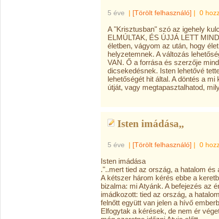
5 éve
|
[Törölt felhasználó]
|
0 hoz
A "Krisztusban" szó az igehely 
ELMÚLTAK, ÉS ÚJJÁ LETT MINDEN
életben, vágyom az után, hogy éle
helyzetemnek. A változás lehetős
VAN. Ő a forrása és szerzője mind
dicsekedésnek. Isten lehetővé te
lehetőségét hit által. A döntés a m
útját, vagy megtapasztalhatod, mil
Isten imádása,,
5 éve
|
[Törölt felhasználó]
|
0 hoz
Isten imádása
."..mert tied az ország, a hatalom é
A kétszer három kérés ebbe a keretbe
bizalma: mi Atyánk. A befejezés az ére
imádkozott: tied az ország, a hatalom
felnőtt együtt van jelen a hívő ember
Elfogytak a kérések, de nem ér vége