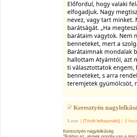
Előfordul, hogy valaki fel
elfogadjuk. Nagy megtiszt
nevez, vagy tart minket. Ma
barátságát. „Ha megteszi
barátaim vagytok. Nem n
benneteket, mert a szolga
Barátaimnak mondalak be
hallottam Atyámtól, azt 
ti választottatok engem, 
benneteket, s arra rendel
teremjetek gyümölcsöt,
Keresztyén nagylelkűsé
5 éve
|
[Törölt felhasználó]
|
0 hoz
Keresztyén nagylelkűség
"Boldog az, akinek gondja van a ninc