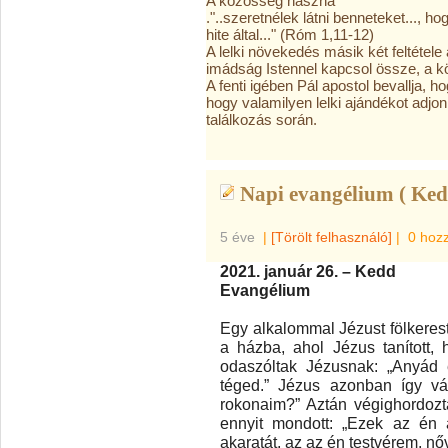
A közösség haszna
."..szeretnélek látni benneteket...,
hite által..." (Róm 1,11-12)
A lelki növekedés másik két feltétele
imádság Istennel kapcsol össze, a k
A fenti igében Pál apostol bevallja, h
hogy valamilyen lelki ajándékot adjon
találkozás során.
Napi evangélium ( Ked
5 éve
|
[Törölt felhasználó]
|
0 hoz
2021. január 26. – Kedd
Evangélium
Egy alkalommal Jézust fölkeres
a házba, ahol Jézus tanított, h
odaszóltak Jézusnak: „Anyád 
téged.” Jézus azonban így vá
rokonaim?” Aztán végighordozta
ennyit mondott: „Ezek az én a
akaratát, az az én testvérem, n