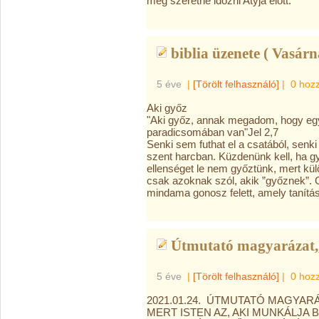
még szeretne időzni Atyja előtt.
biblia üzenete ( Vasárn
5 éve
|
[Törölt felhasználó]
|
0 hoz
Aki győz
"Aki győz, annak megadom, hogy egyé
paradicsomában van"Jel 2,7
Senki sem futhat el a csatából, senk
szent harcban. Küzdenünk kell, ha g
ellenséget le nem győztünk, mert kül
csak azoknak szól, akik ”győznek”. G
mindama gonosz felett, amely tanítás
Útmutató magyarázat,,
5 éve
|
[Törölt felhasználó]
|
0 hoz
2021.01.24. ÚTMUTATÓ MAGYAR
MERT ISTEN AZ, AKI MUNKÁLJA 