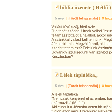
biblia üzenete ( Hétfő )
5 éve
|
[Törölt felhasználó]
|
0 hoz
Vallást tévő száj, hívő szív
"Ha tehát száddal Úrnak vallod Jézus
feltámasztotta őt a halálból, akkor 
A szánkkal vallást kell tennünk. Meg
Jézusról, mint Megváltómról, akit Iste
szerint tettem ezt? Feleljünk őszintén
Ugyanígy szükségünk van szívből jövő
Krisztusban?
Lélek tápláléka,,
5 éve
|
[Törölt felhasználó]
|
0 hoz
A lélek tápláléka
"Nemcsak kenyérrel él az ember, han
származik." (Mt 4,4)
Aki elindult a Jézusba vetett hit útjá
tudjon azon járni. Ugyanúgy életkérdé