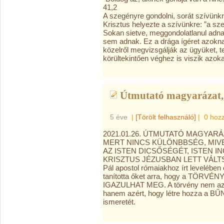
41,2
A szegényre gondolni, sorát szívünk
Krisztus helyezte a szívünkre: ”a sz
Sokan sietve, meggondolatlanul ad
sem adnak. Ez a drága ígéret azokna
közelről megvizsgálják az ügyüket, 
körültekintően véghez is viszik azoka
Útmutató magyarázat,,
5 éve
|
[Törölt felhasználó]
|
0 hoz
2021.01.26. ÚTMUTATÓ MAGYARÁ
MERT NINCS KÜLÖNBBSÉG, MIVE
AZ ISTEN DICSŐSÉGÉT, ISTEN I
KRISZTUS JÉZUSBAN LETT VÁLTSÁG
Pál apostol rómaiakhoz írt levelében 
tanította őket arra, hogy a TÖ
IGAZULHAT MEG. A törvény nem azér
hanem azért, hogy létre hozza a B
ismeretét.