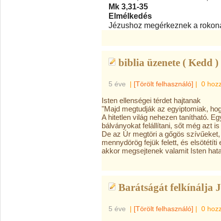
Mk 3,31-35
Elmélkedés
Jézushoz megérkeznek a rokonai,
biblia üzenete ( Kedd )
5 éve
|
[Törölt felhasználó]
|
0 hoz
Isten ellenségei térdet hajtanak
"Majd megtudják az egyiptomiak, ho
A hitetlen világ nehezen tanítható. E
bálványokat felállítani, sőt még azt 
De az Úr megtöri a gőgös szívűeket, 
mennydörög fejük felett, és elsötétíti 
akkor megsejtenek valamit Isten hat
Barátságát felkínálja J
5 éve
|
[Törölt felhasználó]
|
0 hoz