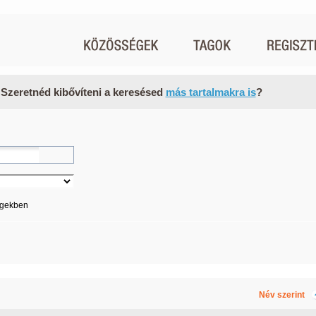
 Szeretnéd kibővíteni a keresésed
más tartalmakra is
?
égekben
Név szerint