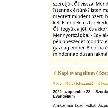
szeretjük Őt vissza. Mond
Istennek értünk? Isten m
megtett mindent azért, h
kell Istennek, és töreked
Őt, tegyük a jót, és akkor
példabeszédet mondta el 
gazdag ember. Bíborba és
mindennap dúsan lakmár
Napi evangélium ( Szer
3 éve
|
[Törölt felhasználó]
|
0 hoz
2022. szeptember 28. – Szerd
Evangélium
Amikor már közel voltak Jézu