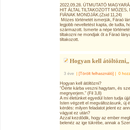
2022.09.28. ÚTMUTATÓ MAGYARÁ
HIT ÁLTAL TILTAKOZOTT MÓZES,
FIÁNAK MONDJÁK.(Zsid 11,24)
Mózes történetét ismerjük, Fáraó lány
legjobb neveltetést kapta, de tudta, 
származott. Ismerte a népe történetét
tiltakozni ne mondjak őt a Fáraó lánya
tiltakozott.
Hogyan kell átöltözni,,
3 éve
|
[Törölt felhasználó]
|
0 hoz
Hogyan kell átöltözni?
"Őérte kárba veszni hagytam, és sze
megnyerjem." (Fil 3,8)
A mi életünket egyedül Isten tudja
újj
Isten végzett el megváltozásunk, új
kérdés: milyen feladatot jelent ez an
vágyat ez után?
Azzal kezdődik, hogy az ember meglá
belenéz az ige tükrébe, annak a Szen