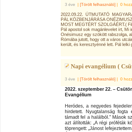
3 éve
|
[Törölt felhasználó]
|
0 hoz
2022.09.22. ÚTMUTATÓ MAGYAR
PÁL KÖZBENJÁRÁSA ONÉZIMUSZ
MOST MEGTÉRT SZOLGÁÉRT.( Fil
Pál apostol sok magánlevelet írt
Onésimusz egy szökött rabszolga, ak
Rómába jutott, hogy ott a város utcái
került, és keresztyénné lett. Pál lelk
Napi evangélium ( Csü
3 éve
|
[Törölt felhasználó]
|
0 hoz
2022. szeptember 22. – Csütö
Evangélium
Heródes, a negyedes fejedelem 
hirdetett. Nyugtalanság fogta
támadt fel a halálból.” Mások sze
azt állították: „A régi próféták 
töprengett: „Jánost lefejeztettem.