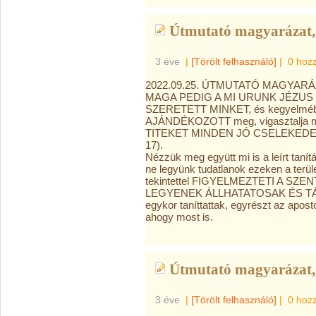
Útmutató magyarázat,,
3 éve
|
[Törölt felhasználó]
|
0 hoz
2022.09.25. ÚTMUTATÓ MAGYARÁ
MAGA PEDIG A MI URUNK JÉZUS K
SZERETETT MINKET, és kegyelméből 
AJÁNDÉKOZOTT meg, vigasztalja m
TITEKET MINDEN JÓ CSELEKEDETB
17).
Nézzük meg együtt mi is a leírt tanít
ne legyünk tudatlanok ezeken a terü
tekintettel FIGYELMEZTETI A SZEN
LEGYENEK ÁLLHATATOSAK ÉS TÁ
egykor taníttattak, egyrészt az aposto
ahogy most is.
Útmutató magyarázat,,
3 éve
|
[Törölt felhasználó]
|
0 hoz