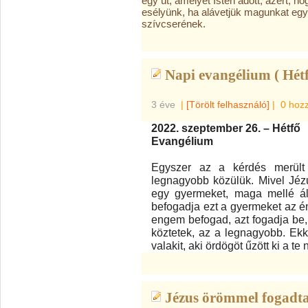
egy út, amelyet Isten adott, azért, 
esélyünk, ha alávetjük magunkat eg
szívcserének.
Napi evangélium ( Hétf
3 éve
|
[Törölt felhasználó]
|
0 hoz
2022. szeptember 26. – Hétfő
Evangélium
Egyszer az a kérdés merült 
legnagyobb közülük. Mivel Jézu
egy gyermeket, maga mellé állí
befogadja ezt a gyermeket az 
engem befogad, azt fogadja be, 
köztetek, az a legnagyobb. Ekko
valakit, aki ördögöt űzött ki a t
Jézus örömmel fogadta