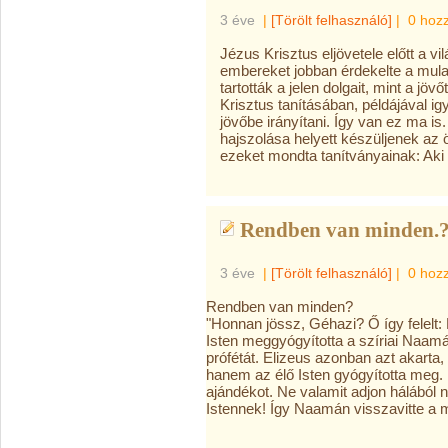
3 éve
|
[Törölt felhasználó]
|
0 hoz
Jézus Krisztus eljövetele előtt a vi
embereket jobban érdekelte a mula
tartották a jelen dolgait, mint a jöv
Krisztus tanításában, példájával ig
jövőbe irányítani. Így van ez ma is
hajszolása helyett készüljenek az
ezeket mondta tanítványainak: Aki 
Rendben van minden.
3 éve
|
[Törölt felhasználó]
|
0 hoz
Rendben van minden?
"Honnan jössz, Géhazi? Ő így felelt: 
Isten meggyógyította a szíriai Naamá
prófétát. Elizeus azonban azt akart
hanem az élő Isten gyógyította meg.
ajándékot. Ne valamit adjon hálából
Istennek! Így Naamán visszavitte a 