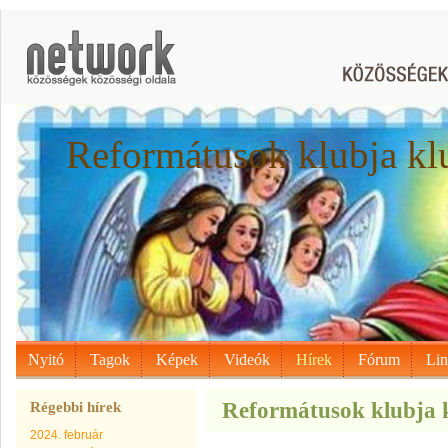
Reformátusok klubja kl
Nyitó
Tagok
Képek
Videók
Hírek
Fórum
Li
Reformátusok klubja k
Régebbi hírek
2024. február