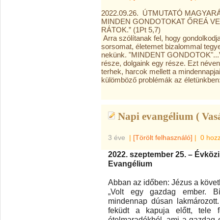
2022.09.26. ÚTMUTATÓ MAGYARÁ
MINDEN GONDOTOKAT ŐREÁ VES
RÁTOK.” (1Pt 5,7)
Arra szólítanak fel, hogy gondolkodj
sorsomat, életemet bizalommal tegye
nekünk. "MINDENT GONDOTOK"...Val
része, dolgaink egy része. Ezt néven 
terhek, harcok mellett a mindennapja
külömböző problémák az életünkben: 
Napi evangélium ( Vas
3 éve
|
[Törölt felhasználó]
|
0 hoz
2022. szeptember 25. – Évközi
Evangélium
Abban az időben: Jézus a köve
„Volt egy gazdag ember. Bíb
mindennap dúsan lakmározott. 
feküdt a kapuja előtt, tele f
ételmaradékból, ami a gazdag e