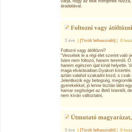
várja, hogy az élők menjenek hozzá,
áradatával.
Foltozni vagy átöltözni
3 éve
|
[Törölt felhasználó]
|
0 hoz
Foltozni vagy átöltözni?
"Vessétek le a régi élet szerint való ó
Isten nem foltozó, hanem teremtő. Ő 
hanem egészen újat kínál helyette. Va
maga elvárásaiban.
Gyakori kísértés 
aztán valahol szakadni kezd, s csak o
Jelentkezik egy betegség, megroml
gyerekekkel, jó lenne tisztán látni e
hamar segítséget az illető Istentől, 
nem kíván változtatni.
Útmutató magyarázat,,
3 éve
|
[Törölt felhasználó]
|
0 hoz