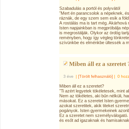
Szabadulás a portól és polyvától
"Mert én parancsolok a népeknek, és
ráznák, de egy szem sem esik a föl
A
rostálás ma is tart még. Akárhová m
Isten napjainkban is megpróbálja nép
is megrostálják. Olykor az ördög tart
reményben, hogy így végleg tönkreteh
szívünkbe és elménkbe ültessék a ma
Miben áll ez a szeretet 
3 éve
|
[Törölt felhasználó]
|
0 hoz
Miben áll ez a szeretet?
"Ti azért legyetek tökéletesek, mint 
Nem az tökéletes, aki bűn nélküli, ha
másokat. Ez a szeretet Isten gyerm
azokat szeretitek, akik titeket szere
pogányok. Isten gyermekeinek azonban
Ez a
szeretet nem személyválogató. I
és esőt ad igazaknak és hamisaknak