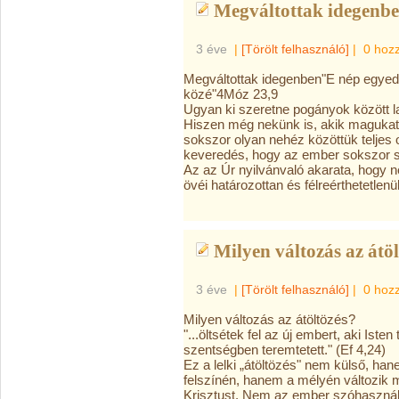
Megváltottak idegenbe
3 éve
|
[Törölt felhasználó]
|
0 hoz
Megváltottak idegenben"E nép egyed
közé"4Móz 23,9
Ugyan ki szeretne pogányok között l
Hiszen még nekünk is, akik magukat
sokszor olyan nehéz közöttük teljes 
keveredés, hogy az ember sokszor s
Az az Úr nyilvánvaló akarata, hogy né
övéi határozottan és félreérthetetlenü
Milyen változás az átö
3 éve
|
[Törölt felhasználó]
|
0 hoz
Milyen változás az átöltözés?
"...öltsétek fel az új embert, aki Ist
szentségben teremtetett." (Ef 4,24)
Ez a lelki
„átöltözés" nem külső, han
felszínén, hanem a mélyén változik m
Krisztust. Nem az ember szóhasznál