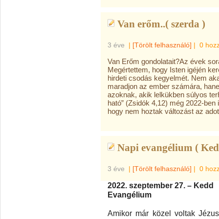
Van erőm..( szerda )
3 éve
|
[Törölt felhasználó]
|
0 hoz
Van Erőm gondolatait?Az
évek sor
Megértettem, hogy Isten igéjén ker
hirdeti csodás kegyelmét. Nem akar
maradjon az ember számára, hane
azoknak, akik lelkükben súlyos ter
ható” (Zsidók 4,12) még 2022-ben i
hogy nem hoztak változást az adott
Napi evangélium ( Ked
3 éve
|
[Törölt felhasználó]
|
0 hoz
2022. szeptember 27. – Kedd
Evangélium
Amikor már közel voltak Jézu