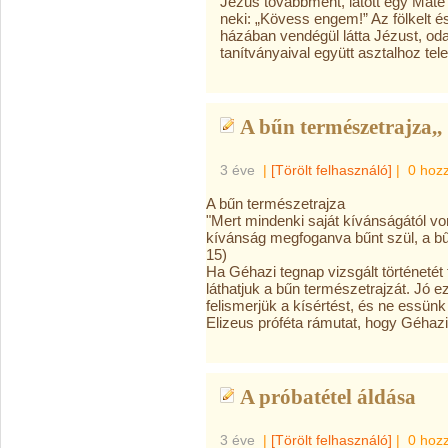
Jézus továbbment, látott egy Máté n
neki:
„Kövess engem!” Az fölkelt 
házában vendégül látta Jézust, od
tanítványaival együtt asztalhoz tel
A bűn természetrajza,,
3 éve
|
[Törölt felhasználó]
|
0 hoz
A bűn természetrajza
"Mert mindenki saját kívánságától vo
kívánság megfoganva bűnt szül, a bűn
15)
Ha Géhazi tegnap vizsgált történetét 
láthatjuk a bűn természetrajzát. Jó 
felismerjük a kísértést, és ne essünk 
Elizeus próféta rámutat, hogy Géhazi
A próbatétel áldása
3 éve
|
[Törölt felhasználó]
|
0 hoz