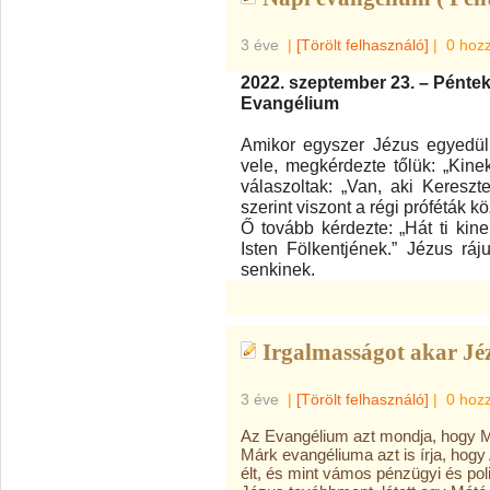
3 éve
|
[Törölt felhasználó]
|
0 hoz
2022. szeptember 23. – Pénte
Evangélium
Amikor egyszer Jézus egyedül 
vele, megkérdezte tőlük: „Kin
válaszoltak: „Van, aki Kereszt
szerint viszont a régi próféták kö
Ő tovább kérdezte: „Hát ti kine
Isten Fölkentjének.” Jézus rá
senkinek.
Irgalmasságot akar Jé
3 éve
|
[Törölt felhasználó]
|
0 hoz
Az Evangélium azt mondja, hogy Mát
Márk evangéliuma azt is írja, hogy
élt, és mint vámos pénzügyi és polit