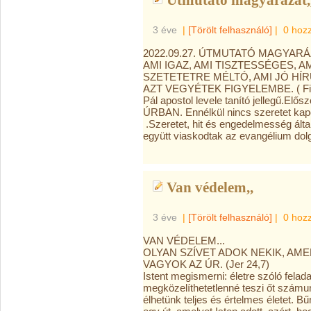
Útmutató magyarázat,,
3 éve
|
[Törölt felhasználó]
|
0 hoz
2022.09.27. ÚTMUTATÓ MAGYARÁ
AMI IGAZ, AMI TISZTESSÉGES, AM
SZETETETRE MÉLTÓ, AMI JÓ HÍR
AZT VEGYÉTEK FIGYELEMBE. ( Fil
Pál apostol levele tanító jellegű.E
ÚRBAN. Ennélkül nincs szeretet 
.Szeretet, hit és engedelmesség álta
együtt viaskodtak az evangélium dol
Van védelem,,
3 éve
|
[Törölt felhasználó]
|
0 hoz
VAN VÉDELEM...
OLYAN SZÍVET ADOK NEKIK, A
VAGYOK AZ ÚR. (Jer 24,7)
Istent megismerni: életre szóló felad
megközelíthetetlenné teszi őt számun
élhetünk teljes és értelmes életet. 