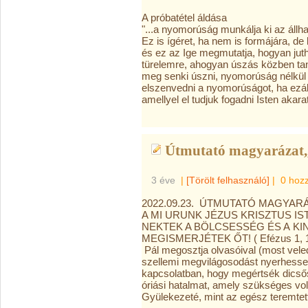
A próbatétel áldása
"...a nyomorúság munkálja ki az áll
Ez
is ígéret, ha nem is formájára, 
és ez az Ige megmutatja, hogyan jut
türelemre, ahogyan úszás közben ta
meg senki úszni, nyomorúság nélkül
elszenvedni a nyomorúságot, ha ezál
amellyel el tudjuk fogadni Isten akara
Útmutató magyarázat,,
3 éve
|
[Törölt felhasználó]
|
0 hoz
2022.09.23. ÚTMUTATÓ MAGYARÁ
A MI URUNK JÉZUS KRISZTUS IS
NEKTEK A BÖLCSESSÉG ÉS A
KI
MEGISMERJÉTEK ŐT! ( Efézus 1, 
Pál megosztja olvasóival (most veled 
szellemi megvilágosodást nyerhesse
kapcsolatban, hogy megértsék dicsős
óriási hatalmat, amely szükséges vol
Gyülekezeté, mint az egész teremtett 