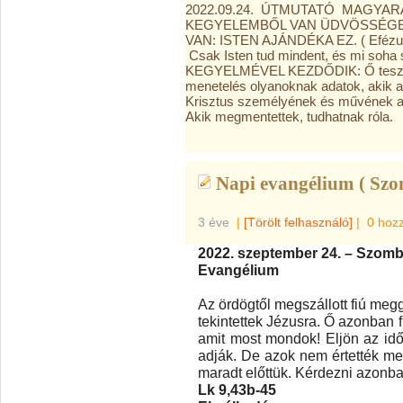
2022.09.24. ÚTMUTATÓ MAGYAR
KEGYELEMBŐL VAN ÜDVÖSSÉGET
VAN: ISTEN AJÁNDÉKA EZ. ( Efézus
Csak Isten tud mindent, és mi soh
KEGYELMÉVEL KEZDŐDIK: Ő teszi me
menetelés olyanoknak adatok, akik 
Krisztus személyének és művének alap
Akik megmentettek, tudhatnak róla.
Napi evangélium ( Szo
3 éve
|
[Törölt felhasználó]
|
0 hoz
2022. szeptember 24. – Szomb
Evangélium
Az ördögtől megszállott fiú megg
tekintettek Jézusra. Ő azonban f
amit most mondok! Eljön az id
adják. De azok nem értették meg
maradt előttük. Kérdezni azonba
Lk 9,43b-45