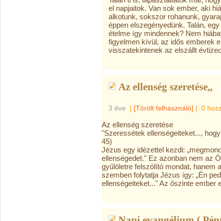
el napjaitok. Van sok ember, aki hiá
alkotunk, sokszor rohanunk, gyarap
éppen elszegényedünk. Talán, egy -
ételme így mindennek? Nem hiába
figyelmen kívül, az idős
emberek el
visszatekintenek az elszállt évtize
Az ellenség szeretése,,
3 éve
|
[Törölt felhasználó]
|
0 hoz
Az ellenség szeretése
"Szeressétek ellenségeiteket..., hogy
45)
Jézus egy idézettel kezdi: „megmon
ellenségedet." Ez azonban nem az Ósz
gyűlöletre felszólító mondat, hanem 
szemben folytatja Jézus így: „Én p
ellenségeiteket..." Az őszinte ember 
Napi evangélium ( Pént