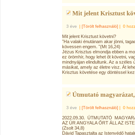
Mit jelent Krisztust kö
3 éve
|
[Törölt felhasználó]
|
0 hoz
Mit jelent Krisztust követni?
"Ha valaki énutánam akar jönni, taga
kövessen engem. "(Mt 16,24)
Jézus Krisztus elmondja ebben a mon
ez örömhír, hogy lehet őt követni, v
mindnyájan elindultunk. Az a széles 
másikat, amely az életre visz. Át lehe
Krisztus követése egy döntéssel kezdő
Útmutató magyarázat,,
3 éve
|
[Törölt felhasználó]
|
0 hoz
2022.09.30. ÚTMUTATÓ MAGYAR
AZ ÚR ANGYALA ŐRT ÁLL AZ IST
(Zsolt 34,8)
Dávid Tapasztalta az Istenvédő hatal