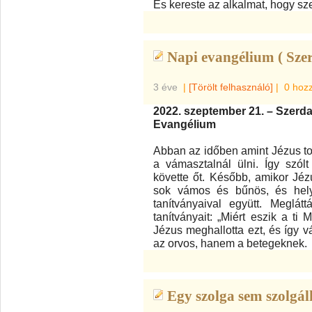
És kereste az alkalmat, hogy sz
Napi evangélium ( Szer
3 éve
|
[Törölt felhasználó]
|
0 hoz
2022. szeptember 21. – Szerda
Evangélium
Abban az időben amint Jézus to
a vámasztalnál ülni. Így szól
követte őt. Később, amikor Jéz
sok vámos és bűnös, és helye
tanítványaival együtt. Meglá
tanítványait: „Miért eszik a t
Jézus meghallotta ezt, és így 
az orvos, hanem a betegeknek.
Egy szolga sem szolgál