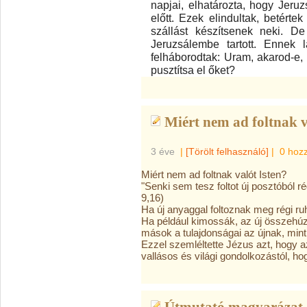
napjai, elhatározta, hogy Jer
előtt. Ezek elindultak, betérte
szállást készítsenek neki. D
Jeruzsálembe tartott. Ennek 
felháborodtak: Uram, akarod-e, 
pusztítsa el őket?
Miért nem ad foltnak v
3 éve
|
[Törölt felhasználó]
|
0 hoz
Miért nem ad foltnak valót Isten?
"Senki sem tesz foltot új posztóból rég
9,16)
Ha új anyaggal foltoznak meg régi ru
Ha például kimossák, az új összehúzó
mások a tulajdonságai az újnak, mint
Ezzel szemléltette Jézus azt, hogy az
vallásos és világi gondolkozástól, h