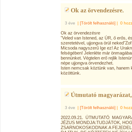
Ok az örvendezésre.
3 éve
|
[Törölt felhasználó]
|
0 hoz
Ok az örvendezésre
"Veled van Istened, az ÚR, ő erős, é
szeretetével, ujjongva örül neked"Zof
Micsoda nagyszerű Ige ez! Az Urakna
felségében! Jelenléte már önmagában
bennünket. Végtelen erő rejlik Isten
népe ujjongva örvendezhet.
Isten nemcsak köztünk van, hanem k
közöttünk.
Útmutató magyarázat,,
3 éve
|
[Törölt felhasználó]
|
0 hoz
2022.09.21. ÚTMUTATÓ MAGYAR
JÉZUS MONDJA:TUDJÁTOK, HOG
ZSARNOKOSKODNAK A FEJEDEL