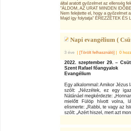
által aratott győzelmet az ellenség f
"ÁLDOM, AZ URAT MINDEN IDŐB
Nem felejtette el, hogy a győzelmet az
Majd így folytatja" ÉREZZÉTEK 
Napi evangélium ( Csü
3 éve
|
[Törölt felhasználó]
|
0 hoz
2022. szeptember 29. – Csüt
Szent Rafael főangyalok
Evangélium
Egy alkalommal: Amikor Jézus lá
szólt: „Nézzétek, ez egy igaz
Nátánáel megkérdezte: „Honnan 
mielőtt Fülöp hívott volna, l
elismerte: „Rabbi, te vagy az Ist
szólt: „Azért hiszel, mert azt mon