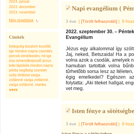
2024. január
2023. december
Napi evangélium ( Pént
2023. november
Még régebbiek
3 éve
|
[Törölt felhasználó]
|
0 hoz
2022. szeptember 30. – Pénte
Evangélium
Címkék
betegség
bizalom
buzdító
Jézus egy alkalommal így szólt t
ige minden napra
csendes
Jaj, neked, Betszaida! Ha a p
percek
elmélkedés.
hit
ige
volna azok a csodák, amelyek ná
ima
ismeretterjesztő
jézus
hamuban tartottak volna bűnb
lelki táplálék minden napra
példa
segítség
szeretet
tűrhetőbb sorsa lesz az ítéleten
szép
történet
varga
égig emelkedel? Egészen az a
zoltánné
varga zoltánné.
folytatta: „Aki titeket hallgat, 
varga zoltánné. marika
vet meg.
vers
Isten fénye a sötétségb
3 éve
|
[Törölt felhasználó]
|
0 hoz
Isten fénye a sötétségben