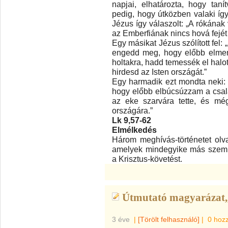
napjai, elhatározta, hogy tan
pedig, hogy útközben valaki így
Jézus így válaszolt: „A rókának
az Emberfiának nincs hová fejét 
Egy másikat Jézus szólított fel:
engedd meg, hogy előbb elmen
holtakra, hadd temessék el halot
hirdesd az Isten országát.”
Egy harmadik ezt mondta neki:
hogy előbb elbúcsúzzam a család
az eke szarvára tette, és még
országára.”
Lk 9,57-62
Elmélkedés
Három meghívás-történetet ol
amelyek mindegyike más szempon
a Krisztus-követést.
Útmutató magyarázat,,
3 éve
|
[Törölt felhasználó]
|
0 hoz