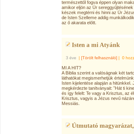
természettől fogva éppen olyan mak
amikor eljön az Úr sereggyűjtésének 
készek megtérni és hinni az Úr Jézu
de Isten Szelleme addig munkálkodi
az ő akarata előtt.
Isten a mi Atyánk
3 éve
|
[Törölt felhasználó]
|
0 hoz
MI A HIT?
A Biblia szerint a valóságnak két tart
láthatókat megismerhetjük értelmünkk
Isten kijelentése alapján a hitünkkel
megkérdezte tanítványait: "Hát ti k
és így felelt: Te vagy a Krisztus, az 
Krisztus, vagyis a Jézus nevű názáret
Messiás.
Útmutató magyarázat,,