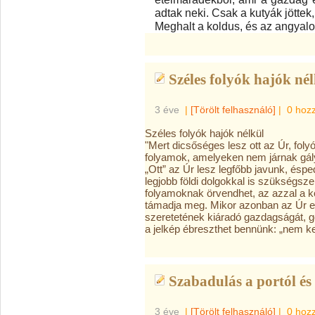
adtak neki. Csak a kutyák jöttek,
Meghalt a koldus, és az angyalo
Széles folyók hajók nél
3 éve
|
[Törölt felhasználó]
|
0 hoz
Széles folyók hajók nélkül
"Mert dicsőséges lesz ott az Úr, fol
folyamok, amelyeken nem járnak gál
„Ott” az Úr lesz legfőbb javunk, ésp
legjobb földi dolgokkal is szükségsz
folyamoknak örvendhet, az azzal a ko
támadja meg. Mikor azonban az Úr e
szeretetének kiáradó gazdagságát, g
a jelkép ébreszthet bennünk: „nem ke
Szabadulás a portól és 
3 éve
|
[Törölt felhasználó]
|
0 hoz