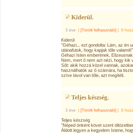
Kiderül.
3 éve
|
[Törölt felhasználó]
|
0 hoz
Kiderül
"Géhazi... ezt gondolta: Lám, az én ur
utánafutok, hogy kapjak tőle valamit!"
Géhazi Isten emberének, Elizeusnak a
Nem, mert ő nem azt nézi, hogy kik
Sőt: akik hozzá közel vannak, azoka
használhatók az ő számára, ha tiszta a
szíve távol van tőle,
azt megítéli.
Teljes készség.
3 éve
|
[Törölt felhasználó]
|
0 hoz
Teljes készség
"Néped önként követ szent öltözetben
Áldott legyen a kegyelem Istene, hog