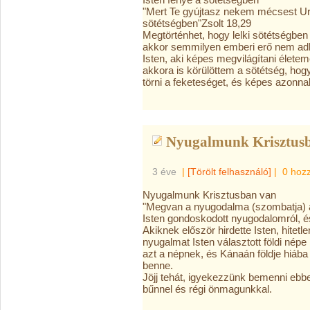
"Mert Te gyújtasz nekem mécsest U
sötétségben"Zsolt 18,29
Megtörténhet, hogy lelki sötétségben 
akkor semmilyen emberi erő nem adh
Isten, aki képes megvilágítani élet
akkora is körülöttem a sötétség, hogy
törni a feketeséget, és képes azonna
Nyugalmunk Krisztusb
3 éve
|
[Törölt felhasználó]
|
0 hoz
Nyugalmunk Krisztusban van
"Megvan a nyugodalma (szombatja) a
Isten gondoskodott nyugodalomról, é
Akiknek először hirdette Isten, hitet
nyugalmat Isten választott földi nép
azt a népnek, és Kánaán földje hiába 
benne.
Jöjj tehát, igyekezzünk bemenni eb
bűnnel és régi önmagunkkal.