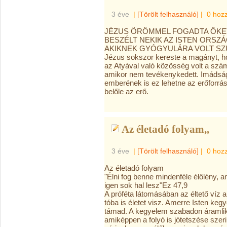
3 éve
|
[Törölt felhasználó]
|
0 hoz
JÉZUS ÖRÖMMEL FOGADTA ŐKET
BESZÉLT NEKIK AZ ISTEN ORSZ
AKIKNEK GYÓGYULÁRA VOLT SZÜK
Jézus sokszor kereste a magányt, ho
az Atyával való közösség volt a szám
amikor nem tevékenykedett. Imádság 
emberének is ez lehetne az erőforrá
belőle az erő.
Az életadó folyam,,
3 éve
|
[Törölt felhasználó]
|
0 hoz
Az életadó folyam
"Élni fog benne mindenféle élőlény, 
igen sok hal lesz"Ez 47,9
A
próféta látomásában az éltető víz a
tóba is életet visz. Amerre Isten keg
támad. A kegyelem szabadon áramli
amiképpen a folyó is jótetszése szer