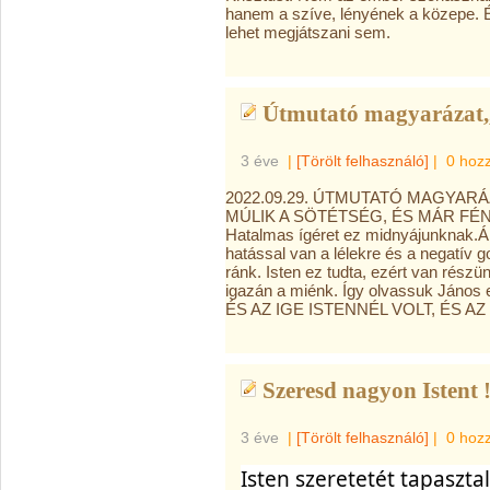
hanem a szíve, lényének a közepe. É
lehet megjátszani sem.
Útmutató magyarázat,,
3 éve
|
[Törölt felhasználó]
|
0 hoz
2022.09.29. ÚTMUTATÓ MAGYARÁ
MÚLIK A SÖTÉTSÉG, ÉS MÁR FÉNYL
Hatalmas ígéret ez
midnyájunknak.Ál
hatással van a lélekre és a negatív 
ránk. Isten ez tudta, ezért van részü
igazán a miénk. Így olvassuk Ján
ÉS AZ IGE ISTENNÉL VOLT, ÉS AZ
Szeresd nagyon Istent 
3 éve
|
[Törölt felhasználó]
|
0 hoz
Isten szeretetét tapaszt