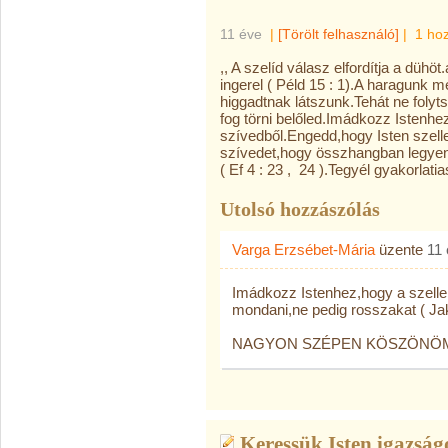
11 éve
|
[Törölt felhasználó]
|
1 ho
,, A szelíd válasz elfordítja a düh
ingerel ( Péld 15 : 1).A haragunk 
higgadtnak látszunk.Tehát ne foly
fog törni belőled.Imádkozz Istenhe
szívedből.Engedd,hogy Isten szell
szívedet,hogy összhangban legyene
( Ef 4 : 23 , 24 ).Tegyél gyakorlati
Utolsó hozzászólás
Varga Erzsébet-Mária
üzente
11
Imádkozz Istenhez,hogy a szellem
mondani,ne pedig rosszakat ( Jak 
NAGYON SZÉPEN KÖSZÖNÖM
Keressük Isten igazság