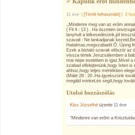
Kapunk erőt mindenhez
11 éve
|
[Törölt felhasználó]
|
2 ho
,,Mindenre meg van az erőm anna
( Fil 4 : 13 ) . Ha őszintén önvizsg
lanyhult a lelkesedésünk,jól tesszü
szavait : Ne lankadjanak kezeid.Be
Hatalmas,megszabadít Ő. Újong fele
Ezek a biztató szavak először az ók
vissza tértek Jeruzsálemben a babi
mai népe esetében is igaz.Mivel 
szabad elfelejtenünk,hogy Isten is
ahhoz,hogy teljes mértékben eleget
(Máté 28 : 20 .Ha igyekszünk tová
megáld minket,és segít,hogy továb
Utolsó hozzászólás
Kiss Józsefné
üzente
11 éve
"Mindenre van erőm a Krisztusban