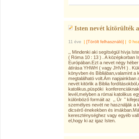
Isten nevét kitörülték 
11 éve
|
[Törölt felhasználó]
|
0 ho
,, Mindenki aki segítségül hívja I
( Róma 10 : 13 ) . A középkorban I
Európában.Ezt a nevet négy héber b
átírása YHWH ( vagy JHVH ) . Kü
könyvben és Bibliában,valamint a 
megtalálható volt.Ám napjainkban a
nevét kitörlik a Biblia fordításokb
katolikus,püspöki konferenciáknak 
levél,melyben a római katolikus eg
különböző formáit az ,, Úr " kifeje
személyes nevét ne használják a ka
dicsérő énekekben és imákban.Más 
kereszténységhez vagy egyéb vallás
el,hogy ki az igaz Isten.