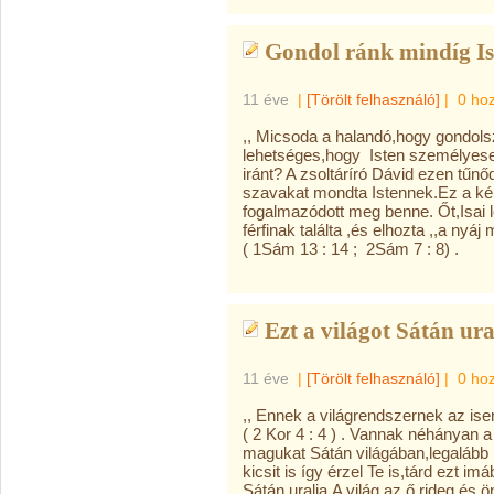
Gondol ránk mindíg Is
11 éve
|
[Törölt felhasználó]
|
0 ho
,, Micsoda a halandó,hogy gondolsz rá
lehetséges,hogy Isten személyese
iránt? A zsoltáríró Dávid ezen tűn
szavakat mondta Istennek.Ez a kérd
fogalmazódott meg benne. Őt,Isai leg
férfinak találta ,és elhozta ,,a nyá
( 1Sám 13 : 14 ; 2Sám 7 : 8) .
Ezt a világot Sátán ura
11 éve
|
[Törölt felhasználó]
|
0 ho
,, Ennek a világrendszernek az is
( 2 Kor 4 : 4 ) . Vannak néhányan a
magukat Sátán világában,legalább
kicsit is így érzel Te is,tárd ezt im
Sátán uralja.A világ az ő rideg és ö