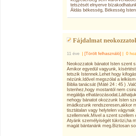
tetszését elnyerve bízakodhatu
Áldás békesség, Békesség Istent
Fájdalmat neokozzatok
11 éve
|
[Törölt felhasználó]
|
0 ho
Neokozzatok bánatot Isten szent sz
Amikor egyedül vagyunk, kísértést
tetszik Istennek.Lehet hogy kifogás
nézünk.Idővel megszólal a lelkiism
Biblia tanácsát (Máté 24 : 45 ) .Va
Istenhez,hogy mostantól nem csiná
megáldja elhatározásodat.Láthatjuk
nehogy bánatot okozzunk Isten s
imádkozunk rendszeresen,akkor me
tisztátalan vagy helytelen vágynak
szellemnek.Mivel a szent szellem 
Atyánk személyiségét tükrözi,ha m
magát bántanánk meg.Biztosan soh