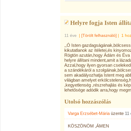
Helyre fogja Isten állí
11 éve
|
[Törölt felhasználó]
|
1 ho
,,Ó Isten gazdagságának,bölcsess
kikutatlanok az ítéletei,és kinyomoz
Rögtön azután,hogy Ádám és Éva bű
helyre állítani mindent,amit a lázadá
Azzal,hogy ilyen gyorsan cselekede
a szándékáról a szolgáinak,bölcse
sem akadályozhatja Istent meg abb
világban amelyet erkölcstelenség,
,kegyetlenség ,részrehajlás és ké
lehetősége adódik arra,hogy megm
Utolsó hozzászólás
Varga Erzsébet-Mária
üzente
11
KÖSZÖNÖM ,ÁMEN