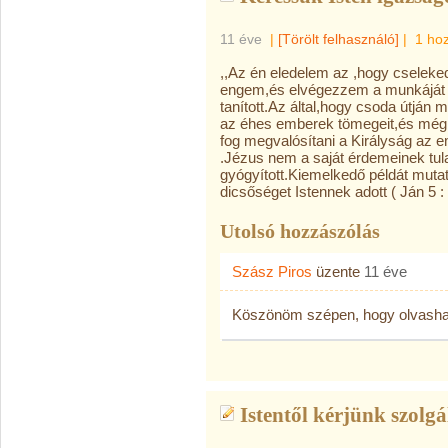
11 éve
|
[Törölt felhasználó]
|
1 ho
,,Az én eledelem az ,hogy cseleke
engem,és elvégezzem a munkáját ( 
tanított.Az által,hogy csoda útján 
az éhes emberek tömegeit,és még h
fog megvalósítani a Királyság az e
.Jézus nem a saját érdemeinek tulaj
gyógyított.Kiemelkedő példát mut
dicsőséget Istennek adott ( Ján 5 : 1
Utolsó hozzászólás
Szász Piros
üzente
11 éve
Köszönöm szépen, hogy olvasha
Istentől kérjünk szolgá