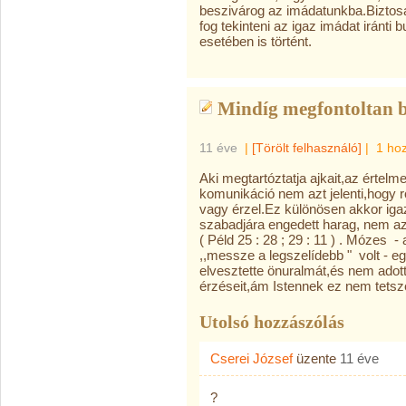
beszivárog az imádatunkba.Biztosa
fog tekinteni az igaz imádat iránt
esetében is történt.
Mindíg megfontoltan b
11 éve
|
[Törölt felhasználó]
|
1 ho
Aki megtartóztatja ajkait,az értelme
komunikáció nem azt jelenti,hogy 
vagy érzel.Ez különösen akkor iga
szabadjára engedett harag, nem a
( Péld 25 : 28 ; 29 : 11 ) . Mózes 
,,messze a legszelídebb " volt - e
elvesztette önuralmát,és nem adot
érzéseit,ám Istennek ez nem tetsze
Utolsó hozzászólás
Cserei József
üzente
11 éve
?