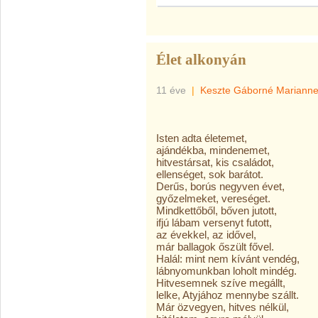
Élet alkonyán
11 éve
|
Keszte Gáborné Mariann
Isten adta életemet,
ajándékba, mindenemet,
hitvestársat, kis családot,
ellenséget, sok barátot.
Derűs, borús negyven évet,
győzelmeket, vereséget.
Mindkettőből, bőven jutott,
ifjú lábam versenyt futott,
az évekkel, az idővel,
már ballagok őszült fővel.
Halál: mint nem kívánt vendég,
lábnyomunkban loholt mindég.
Hitvesemnek szíve megállt,
lelke, Atyjához mennybe szállt.
Már özvegyen, hitves nélkül,