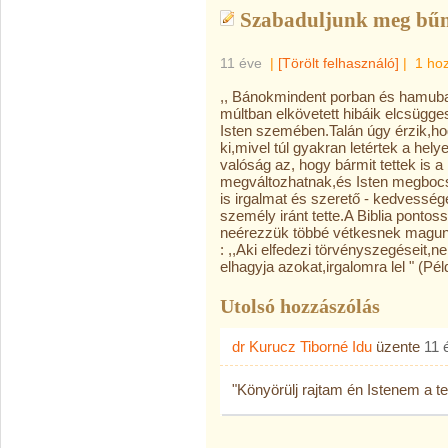
Szabaduljunk meg bűn
11 éve
|
[Törölt felhasználó]
|
1 ho
,, Bánokmindent porban és hamuba
múltban elkövetett hibáik elcsügge
Isten szemében.Talán úgy érzik,ho
ki,mivel túl gyakran letértek a hel
valóság az, hogy bármit tettek is 
megváltozhatnak,és Isten megbocsát
is irgalmat és szerető - kedvesség
személy iránt tette.A Biblia ponto
neérezzük többé vétkesnek magunk
: ,,Aki elfedezi törvényszegéseit,n
elhagyja azokat,irgalomra lel " (Péld
Utolsó hozzászólás
dr Kurucz Tiborné Idu
üzente
11 
"Könyörülj rajtam én Istenem a t