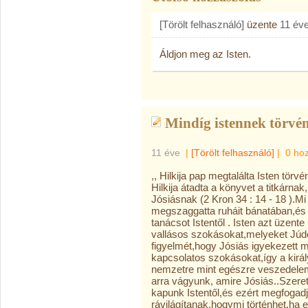
[Törölt felhasználó]
üzente
11 év
Áldjon meg az Isten.
Mindíg istennek törvény
11 éve
|
[Törölt felhasználó]
|
0 ho
,, Hilkija pap megtalálta Isten törv
Hilkija átadta a könyvet a titkárna
Jósiásnak (2 Kron 34 : 14 - 18 ).Mi
megszaggatta ruháit bánatában,és 
tanácsot Istentől . Isten azt üzente
vallásos szokásokat,melyeket Júd
figyelmét,hogy Jósiás igyekezett 
kapcsolatos szokásokat,így a kirá
nemzetre mint egészre veszedelem 
arra vágyunk, amire Jósiás..Szere
kapunk Istentől,és ezért megfogad
rávilágítanak,hogymi történhet,ha 