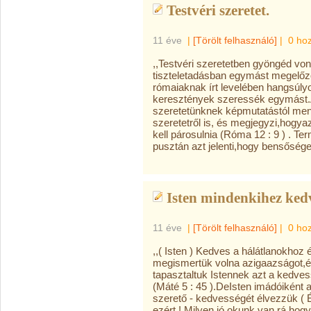
Testvéri szeretet.
11 éve
|
[Törölt felhasználó]
|
0 ho
,,Testvéri szeretetben gyöngéd vo
tiszteletadásban egymást megelőző
rómaiaknak írt levelében hangsúly
keresztények szeressék egymást.A
szeretetünknek képmutatástól mente
szeretetről is, és megjegyzi,hogy
kell párosulnia (Róma 12 : 9 ) . T
pusztán azt jelenti,hogy bensőség
Isten mindenkihez ked
11 éve
|
[Törölt felhasználó]
|
0 ho
,,( Isten ) Kedves a hálátlanokhoz 
megismertük volna azigaazságot,é
tapasztaltuk Istennek azt a kedve
(Máté 5 : 45 ).DeIsten imádóiként a 
szerető - kedvességét élvezzük ( 
ezért ! Milyen jó okunk van rá,ho