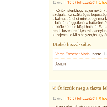
11 éve
|
[Törölt felhasználó]
|
1 ho
,, Körjük Istent,hogy adjon nekünk 
szolgálathoz szükséges képességein
alkalmassá tehet minket egy munka
ellátására,függetlenül a hátterünktő
sokféle képpen kifejti hatását.Ez 
rendelkezésére áll,és mindannyiu
küzdjenek le.Mi a helyzet,ha úgy 
Utolsó hozzászólás
Varga Erzsébet-Mária
üzente
11
ÁMEN
Őrizzük meg a tiszta l
11 éve
|
[Törölt felhasználó]
|
0 ho
,, Fizessétek hát vissza a császá