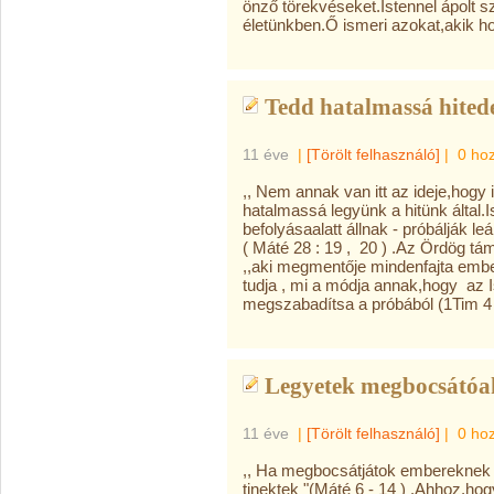
önző törekvéseket.Istennel ápolt 
életünkben.Ő ismeri azokat,akik ho
Tedd hatalmassá hited
11 éve
|
[Törölt felhasználó]
|
0 ho
,, Nem annak van itt az ideje,ho
hatalmassá legyünk a hitünk által.I
befolyásaalatt állnak - próbálják leál
( Máté 28 : 19 , 20 ) .Az Ördög tám
,,aki megmentője mindenfajta embe
tudja , mi a módja annak,hogy az 
megszabadítsa a próbából (1Tim 4 : 
Legyetek megbocsátóa
11 éve
|
[Törölt felhasználó]
|
0 ho
,, Ha megbocsátjátok embereknek 
tinektek "(Máté 6 - 14 ) .Ahhoz,ho