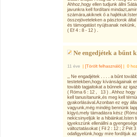
Ahhoz,hogy ellen tudjunk állni Sá
javunkra kell fordítani mindazt,ami
számára,akiknek ő a hajlékuk:Isten
összejöveteleken a pásztorok által 
és támogatást nyújtsanak nekünk
( Ef 4 : 8 - 12 ) .
Ne engedjétek a bűnt k
11 éve
|
[Törölt felhasználó]
|
0 ho
,, Ne engadjétek . . . . a bűnt továb
testetekben,hogy kívánságainak e
tovább tagjaitokat a bűnnek az iga
( Róma 6 : 12 , 13 ) . Ahhoz hog
kell tanusítanunk,és meg kell térnü
gyakorlásával.Azonban ez egy álla
vagyunk,még mindég bennünk lapp
kígyó,mely támadásra kész (Róma 
nekicsinyeljük le a hibáinkat.Ist
igyekszünk ellenállni a gyengesé
változtatásokat ( Fil 2 : 12 ; 2 Pét
odafigyelünk,hogy mire fordítjuk az