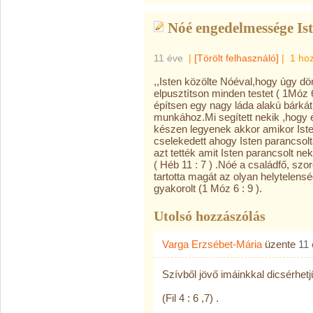
Nóé engedelmessége Ist
11 éve
|
[Törölt felhasználó]
|
1 ho
,,Isten közölte Nóéval,hogy úgy dön
elpusztítson minden testet ( 1Móz 
építsen egy nagy láda alakú bárkát
munkához.Mi segített nekik ,hogy
készen legyenek akkor amikor Isten
cselekedett ahogy Isten parancsolt
azt tették amit Isten parancsolt neki
( Héb 11 : 7 ) .Nóé a családfő, szo
tartotta magát az olyan helytelens
gyakorolt (1 Móz 6 : 9 ).
Utolsó hozzászólás
Varga Erzsébet-Mária
üzente
11
Szívből jövő imáinkkal dicsérhetj
(Fil 4 : 6 ,7) .