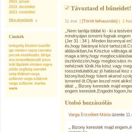
2024. január
2023. december
Távoztasd el bűneidet!
2023. november
Még régebbiek
11 éve
|
[Törölt felhasználó]
|
1 ho
,,Nem tanítja többé ki - ki a testvé
mindnyájan ismerni fognak engem a
Címkék
(Jer 31 : 34 ). Minden bizonnyal e
és,hogy bárányai közé tartozzál.C
betegség
bizalom
buzdító
ige minden napra
csendes
áldásokban,ha Krisztus váltsága 
percek
elmélkedés.
hit
ige
maga a tény,hogy megbocsátásban 
ima
ismeretterjesztő
jézus
ösztönözzön,hogy megbocsáss má
lelki táplálék minden napra
nehéznek tűnik.Ha kész vagy megs
példa
segítség
szeretet
rosszindulattól,az jó hatással lesz
szép
történet
varga
bizonyítod,hogy Istent akarod szol
zoltánné
varga zoltánné.
ismered őt.Olyan leszel mint akik
varga zoltánné. marika
által: ,, Bizony kerestek majd enge
vers
engem kerestek.Engedni fogom,hogy 
Utolsó hozzászólás
Varga Erzsébet-Mária
üzente
11
,, Bizony kerestek majd engem,és