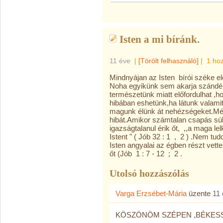
Isten a mi bíránk.
11 éve
|
[Törölt felhasználó]
|
1 ho
Mindnyájan az Isten bírói széke elő
Noha egyikünk sem akarja szándéko
természetünk miatt előfordulhat ,
hibában eshetünk,ha látunk valami
magunk élünk át nehézségeket.Még
hibát.Amikor számtalan csapás súl
igazságtalanul érik őt, ,,a maga le
Istent " ( Jób 32 : 1 , 2 ) .Nem t
Isten angyalai az égben részt vet
őt (Jób 1 : 7 - 12 ; 2 .
Utolsó hozzászólás
Varga Erzsébet-Mária
üzente
11
KÖSZÖNÖM SZÉPEN ,BÉKES