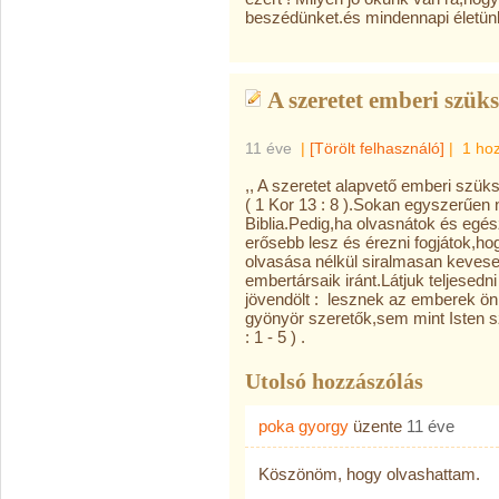
beszédünket.és mindennapi életünk 
A szeretet emberi szüks
11 éve
|
[Törölt felhasználó]
|
1 ho
,, A szeretet alapvető emberi szük
( 1 Kor 13 : 8 ).Sokan egyszerűen 
Biblia.Pedig,ha olvasnátok és egé
erősebb lesz és érezni fogjátok,hog
olvasása nélkül siralmasan kevese
embertársaik iránt.Látjuk teljesedni
jövendölt : lesznek az emberek ö
gyönyör szeretők,sem mint Isten sz
: 1 - 5 ) .
Utolsó hozzászólás
poka gyorgy
üzente
11 éve
Köszönöm, hogy olvashattam.