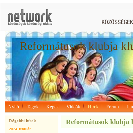
Reformátusok klubja kl
Nyitó
Tagok
Képek
Videók
Hírek
Fórum
Li
Reformátusok klubja k
Régebbi hírek
2024. február