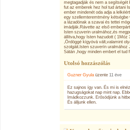
megtagadják és nem a segítségét 
fut az emberek hez hol tud ártani 
ember mindenét oda adja a lelkéért 
egy szellemteremtmény kétségbe v
a lázadónak a szavai és tettei mögö
imádják.Rávette az első emberpár
Isten szuverin uralmához,és megpr
állítva,hogy Isten hazudott ( 1Móz 
,Ördöggé kígyóvá vált,valamint olya
szolgáit.Isten szuverín uralmához Jó
Sátán ,hogy minden embert el tud fo
Utolsó hozzászólás
Guzner Gyula
üzente
11 éve
Ez sajnos így van. És mi is elnéz
hazugságokat nap mint nap. Ebből 
Imádkozzunk. Erősödjünk a hitb
És álljunk ellen.