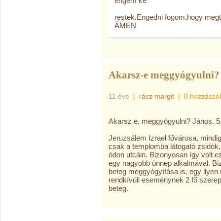
engem ke
restek.Engedni fogom,hogy megtalá
ÁMEN
Akarsz-e meggyógyulni?
11 éve
|
rácz margit
|
0 hozzászó
Akarsz e, meggyógyulni? János. 5,
Jeruzsálem Izrael fővárosa, mindi
csak a templomba látogató zsidók, 
ódon utcáin. Bizonyosan így volt e
egy nagyobb ünnep alkalmával. Bi
beteg meggyógyítása is, egy ilye
rendkívüli eseménynek 2 fő szerepl
beteg.