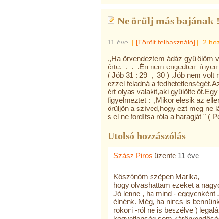
Ne örülj más bajának 
11 éve
|
[Törölt felhasználó]
|
2 ho
,,Ha örvendeztem ádáz gyűlölőm v
érte. . . .Én nem engedtem ínyeme
( Jób 31 : 29 , 30 ) .Jób nem volt
ezzel feladná a fedhetetlenségét.A
ért olyas valakit,aki gyűlölte őt.E
figyelmeztet : ,,Mikor elesik az e
örüljön a szíved,hogy ezt meg ne 
s el ne fordítsa róla a haragját " ( P
Utolsó hozzászólás
Szász Piros
üzente
11 éve
Köszönöm szépen Marika,
hogy olvashattam ezeket a nagyo
Jó lenne , ha mind - eggyenkén
élnénk. Még, ha nincs is bennünk h
rokoni -ról ne is beszélve ) lega
kegyetlenség sem kárörvendőség.