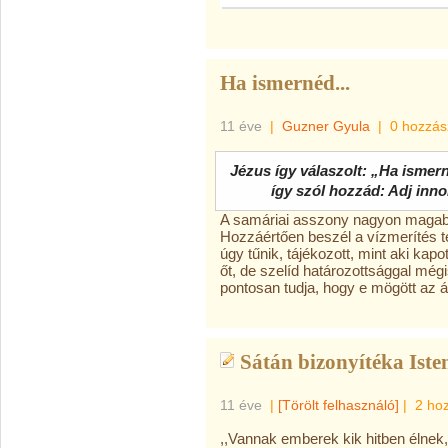
Ha ismernéd...
11 éve
|
Guzner Gyula
|
0 hozzás
Jézus így válaszolt: „Ha ismern
így szól hozzád: Adj innom
A samáriai asszony nagyon magabi
Hozzáértően beszél a vízmerítés te
úgy tűnik, tájékozott, mint aki kap
őt, de szelíd határozottsággal mégi
pontosan tudja, hogy e mögött az á
Sátán bizonyítéka Isten
11 éve
|
[Törölt felhasználó]
|
2 ho
,,Vannak emberek kik hitben élnek,