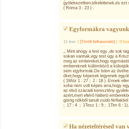
gyölekezetben,tökéletlenek,és ezt
( Róma 3 : 23 ) .
Egyformákra vagyunk 
11 éve
|
[Törölt felhasználó]
|
0 ho
,, Mint ahogy a test egy ,de sok ta
sokan vannak,egy test úgy a Krisztus
meg az embereket,hogy egymástól 
embereknek külömböző a külsejük,
sem egyformák.De Isten az ővéhez 
őket,hogy képesek legyenek együ
( 1Móz 1 : 27 ; 2 : 18 ) .Ennek ell
soha nem volt képes arra,hogy egys
az első századi keresztény gyüle
azért,mert eltérő hátterű emberekbő
görög nőkből tanult zsidó férfiakbó
; 17 : 4 ; 1Tesz 1 : 9 ; 1Tim 6 : 1).
Ha nézeteltérésed van v