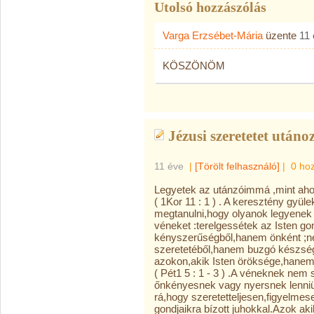
Utolsó hozzászólás
Varga Erzsébet-Mária
üzente
11
KÖSZÖNÖM
Jézusi szeretetet utáno
11 éve
|
[Törölt felhasználó]
|
0 ho
Legyetek az utánzóimmá ,mint aho
( 1Kor 11 : 1 ) . A keresztény gy
megtanulni,hogy olyanok legyenek m
véneket :terelgessétek az Isten gon
kényszerűségből,hanem önként ;ne
szeretetéből,hanem buzgó készség
azokon,akik Isten öröksége,hanem 
( Pét1 5 : 1 - 3 ) .A véneknek ne
őnkényesnek vagy nyersnek lenniü
rá,hogy szeretetteljesen,figyelme
gondjaikra bízott juhokkal.Azok aki