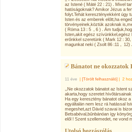
az Istené ( Máté 22 : 21) . Mivel t
hatóságoknak? Amikor Jézus a fen
folyt.Tehát keresztényekként úgy tu
Isten és az emberek előtt,ha eng
törvényeinek,köztük azoknak is,m
( Róma 13 : 5 , 6 ) . Ám tudjuk,ho
Isten,akit egész szívünkkel,egész
erőnkkel szeretünk ( Mark 12 : 30, J
magunkat neki ( Zsolt 86 :11 , 12) 
Bánatot ne okozzatok I
11 éve
|
[Törölt felhasználó]
|
2 ho
,,Ne okozzatok bánatot az Istent s
akarta,hogy szeretet hívőtársainak
Ha egy keresztény bánatot okoz a
egyáltalán nem lesz rá hatással I
megeshet,azt Dávid szavai is bizon
Betsabéval,bűnbánóan így könyörgö
elől ! Szent szellemedet, ne vond 
Utolsó hozzászólás