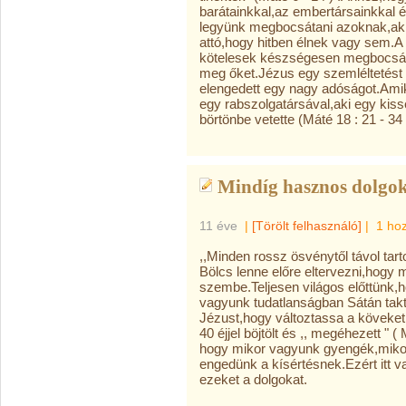
barátainkkal,az embertársainkkal 
legyünk megbocsátani azoknak,aki
attó,hogy hitben élnek vagy sem.A
kötelesek készségesen megbocsát
meg őket.Jézus egy szemléltetést 
elengedett egy nagy adóságot.Amik
egy rabszolgatársával,aki egy kiss
börtönbe vetette (Máté 18 : 21 - 34 
Mindíg hasznos dolgok
11 éve
|
[Törölt felhasználó]
|
1 ho
,,Minden rossz ösvénytől távol tart
Bölcs lenne előre eltervezni,hogy m
szembe.Teljesen világos előttünk,h
vagyunk tudatlanságban Sátán takti
Jézust,hogy változtassa a köveke
40 éjjel böjtölt és ,, megéhezett " ( 
hogy mikor vagyunk gyengék,miko
engedünk a kísértésnek.Ezért itt v
ezeket a dolgokat.