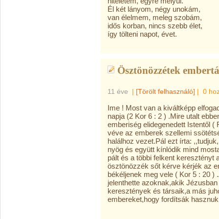
hitéletem, egyre mélyül.
Él két lányom, négy unokám,
van élelmem, meleg szobám,
idős korban, nincs szebb élet,
így tölteni napot, évet.
Ösztönözzétek embertár
11 éve
|
[Törölt felhasználó]
|
0 ho
Ime ! Most van a kiváltképp elfog
napja (2 Kor 6 : 2 ) .Mire utalt eb
emberiség elidegenedett Istentől (
véve az emberek szellemi ssötét
halálhoz vezet.Pál ezt írta: ,,tudj
nyög és együtt kínlódik mind mosta
pált és a többi felkent keresztényt
ösztönözzék sőt kérve kérjék az 
békéljenek meg vele ( Kor 5 : 20 ) 
jelenthette azoknak,akik Jézusban 
keresztények és társaik,a más ju
embereket,hogy fordítsák hasznukra