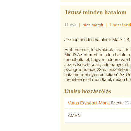
Jézusé minden hatalom
11 éve
|
rácz margit
|
1 hozzászó
Jézusé minden hatalom: Máté. 28,
Embereknek, királyoknak, csak Ist
Miért? Azért mert, minden hatalom
mondhatta el, hogy mindenre van h
Jézus Krisztusnak, adományozott.
evangéliumának 28-ik fejezetében 
hatalom mennyen és földön" Az Úr
menetele előtt mondta el, midőn búc
Utolsó hozzászólás
Varga Erzsébet-Mária
üzente
11
ÁMEN