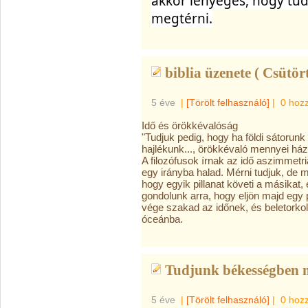
akkor lényeges, hogy tudu
megtérni.
biblia üzenete ( Csütör
5 éve
|
[Törölt felhasználó]
|
0 hoz
Idő és örökkévalóság
"Tudjuk pedig, hogy ha földi sátorunk
hajlékunk..., örökkévaló mennyei ház
A filozófusok írnak az idő aszimmetriá
egy irányba halad. Mérni tudjuk, de 
hogy egyik pillanat követi a másikat,
gondolunk arra, hogy eljön majd egy 
vége szakad az időnek, és beletorkol
óceánba.
Tudjunk békességben 
5 éve
|
[Törölt felhasználó]
|
0 hoz