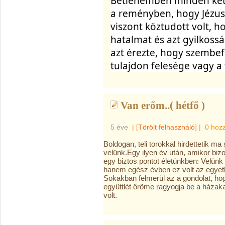
Betlehemben minden két 
a reményben, hogy Jézus i
viszont köztudott volt, h
hatalmat és azt gyilkossá
azt érezte, hogy szembefo
tulajdon felesége vagy a 
Van erőm..( hétfő )
5 éve
|
[Törölt felhasználó]
|
0 hoz
Boldogan, teli torokkal hirdettetik m
velünk.Egy ilyen év után, amikor bi
egy biztos pontot életünkben: Velünk
hanem egész évben ez volt az egyet
Sokakban felmerül az a gondolat, ho
együttlét öröme ragyogja be a házak
volt.