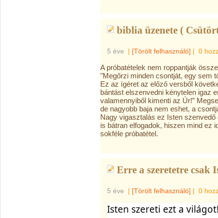
biblia üzenete ( Csütör
5 éve
|
[Törölt felhasználó]
|
0 hoz
A próbatételek nem roppantják össze
"Megőrzi minden csontját, egy sem tö
Ez az ígéret az előző versből követ
bántást elszenvedni kénytelen igaz e
valamennyiből kimenti az Úr!” Megse
de nagyobb baja nem eshet, a csontja
Nagy vigasztalás ez Isten szenvedő 
is bátran elfogadok, hiszen mind ez 
sokféle próbatétel.
Erre a szeretetre csak I
5 éve
|
[Törölt felhasználó]
|
0 hoz
Isten szereti ezt a világot