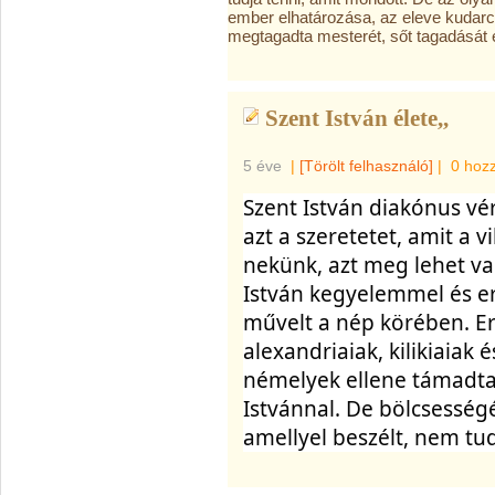
ember elhatározása, az eleve kudarcra
megtagadta mesterét, sőt tagadását e
Szent István élete,,
5 éve
|
[Törölt felhasználó]
|
0 hoz
Szent István diakónus vér
azt a szeretetet, amit a vi
nekünk, azt meg lehet val
István kegyelemmel és erő
művelt a nép körében. Err
alexandriaiak, kilikiaiak 
némelyek ellene támadtak
Istvánnal. De bölcsességé
amellyel beszélt, nem tud