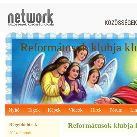
Reformátusok klubja kl
Nyitó
Tagok
Képek
Videók
Hírek
Fórum
Li
Reformátusok klubja k
Régebbi hírek
2024. február