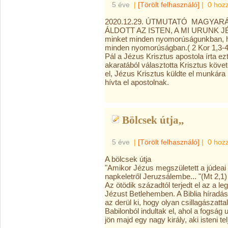
5 éve
|
[Törölt felhasználó]
|
0 hoz
2020.12.29. ÚTMUTATÓ MAGYARÁ
ÁLDOTT AZ ISTEN, A MI URUNK JÉ
minket minden nyomorúságunkban, h
minden nyomorúságban.( 2 Kor 1,3-4
Pál a Jézus Krisztus apostola írta ezt
akaratából választotta Krisztus köve
el, Jézus Krisztus küldte el munk
hívta el apostolnak.
Bölcsek útja,,
5 éve
|
[Törölt felhasználó]
|
0 hoz
A bölcsek útja
"Amikor Jézus megszületett a júdeai
napkeletről Jeruzsálembe... "(Mt 2,1)
Az ötödik századtól terjedt el az a l
Jézust Betlehemben. A Biblia híradá
az derül ki, hogy olyan csillagászatta
Babilonból indultak el, ahol a fogság 
jön majd egy nagy király, aki isteni t