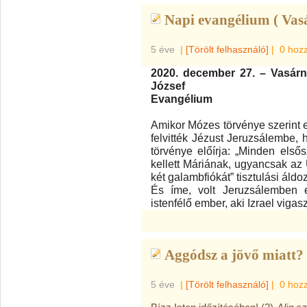
Napi evangélium ( Vas
5 éve
|
[Törölt felhasználó]
|
0 hoz
2020. december 27. – Vasárn
József
Evangélium
Amikor Mózes törvénye szerint el
felvitték Jézust Jeruzsálembe,
törvénye előírja: „Minden elsős
kellett Máriának, ugyancsak az Ú
két galambfiókát” tisztulási áldo
És íme, volt Jeruzsálemben 
istenfélő ember, aki Izrael vigas
Aggódsz a jövő miatt?
5 éve
|
[Törölt felhasználó]
|
0 hoz