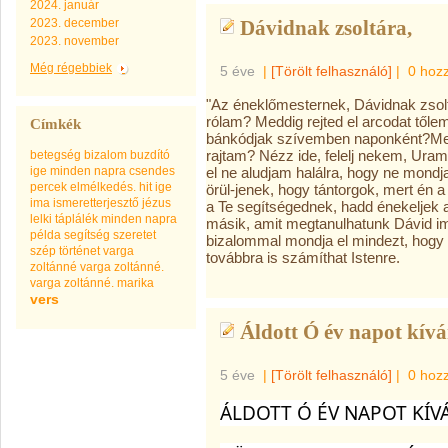
2024. január
2023. december
Dávidnak zsoltára,
2023. november
Még régebbiek
5 éve
|
[Törölt felhasználó]
|
0 hoz
"Az éneklőmesternek, Dávidnak zsol
rólam? Meddig rejted el arcodat től
Címkék
bánkódjak szívemben naponként?Med
rajtam? Nézz ide, felelj nekem, Ura
betegség
bizalom
buzdító
ige minden napra
csendes
el ne aludjam halálra, hogy ne mond
percek
elmélkedés.
hit
ige
örül-jenek, hogy tántorgok, mert én
ima
ismeretterjesztő
jézus
a Te segítségednek, hadd énekeljek a
lelki táplálék minden napra
másik, amit megtanulhatunk Dávid i
példa
segítség
szeretet
bizalommal mondja el mindezt, hogy Is
szép
történet
varga
továbbra is számíthat Istenre.
zoltánné
varga zoltánné.
varga zoltánné. marika
vers
Áldott Ó év napot kív
5 éve
|
[Törölt felhasználó]
|
0 hoz
ÁLDOTT Ó ÉV NAPOT KÍ