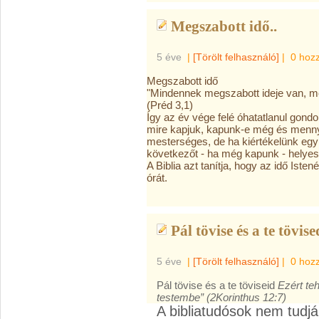
Megszabott idő..
5 éve
|
[Törölt felhasználó]
|
0 hoz
Megszabott idő
"Mindennek megszabott ideje van, me
(Préd 3,1)
Így az év vége felé óhatatlanul gondo
mire kapjuk, kapunk-e még és mennyi
mesterséges, de ha kiértékelünk egy 
következőt - ha még kapunk - helyese
A Biblia azt tanítja, hogy az idő Is
órát.
Pál tövise és a te tövise
5 éve
|
[Törölt felhasználó]
|
0 hoz
Pál tövise és a te töviseid
Ezért teh
testembe” (2Korinthus 12:7)
A bibliatudósok nem tudják