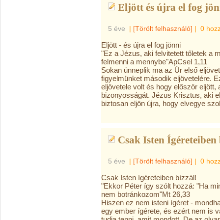
Eljött és újra el fog jön
5 éve
|
[Törölt felhasználó]
|
0 hoz
Eljött - és újra el fog jönni
"Ez a Jézus, aki felvitetett tőletek a
felmenni a mennybe"ApCsel 1,11
Sokan ünneplik ma az Úr első eljövete
figyelmünket második eljövetelére. E
eljövetele volt és hogy először eljöt
bizonyosságát. Jézus Krisztus, aki e
biztosan eljön újra, hogy elvegye szo
Csak Isten Ígéreteiben 
5 éve
|
[Törölt felhasználó]
|
0 hoz
Csak Isten ígéreteiben bízzál!
"Ekkor Péter így szólt hozzá: "Ha 
nem botránkozom"Mt 26,33
Hiszen ez nem isteni ígéret - mondha
egy ember ígérete, és ezért nem is v
tudja tenni, amit mondott. De az olya