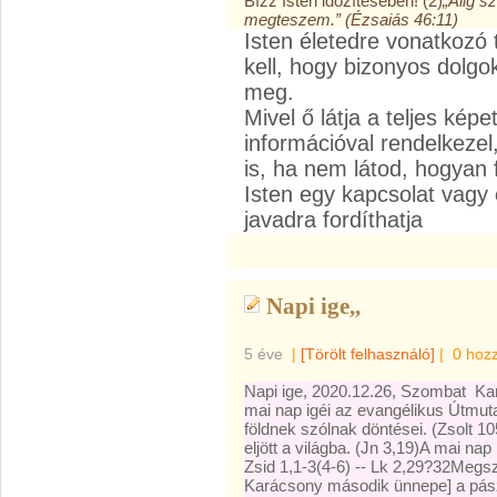
Bízz Isten időzítésében! (2)
„Alig s
megteszem.” (Ézsaiás 46:11)
Isten életedre vonatkozó
kell, hogy bizonyos dolgo
meg.
Mivel ő látja a teljes képe
információval rendelkezel
is, ha nem látod, hogyan 
Isten egy kapcsolat vagy
javadra fordíthatja
Napi ige,,
5 éve
|
[Törölt felhasználó]
|
0 hoz
Napi ige, 2020.12.26, Szombat Kar
mai nap igéi az evangélikus Útmuta
földnek szólnak döntései. (Zsolt 10
eljött a világba. (Jn 3,19)A mai nap
Zsid 1,1-3(4-6) -- Lk 2,29?32Megs
Karácsony második ünnepe] a pász