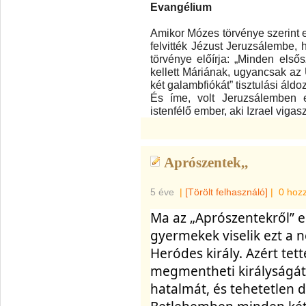
Evangélium
Amikor Mózes törvénye szerint el
felvitték Jézust Jeruzsálembe,
törvénye előírja: „Minden elsős
kellett Máriának, ugyancsak az Ú
két galambfiókát” tisztulási áldo
És íme, volt Jeruzsálemben 
istenfélő ember, aki Izrael vigas
Aprószentek,,
5 éve
|
[Törölt felhasználó]
|
0 hoz
Ma az „Aprószentekről” 
gyermekek viselik ezt a n
Heródes király. Azért tett
megmentheti királyságát, 
hatalmát, és tehetetlen 