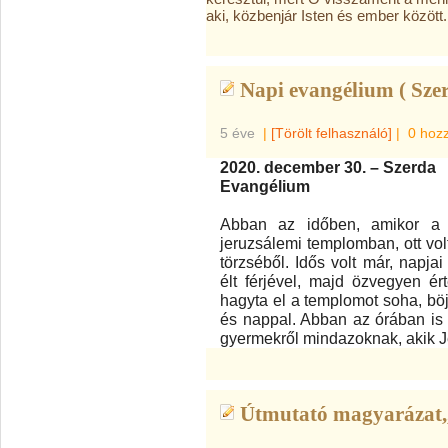
aki, közbenjár Isten és ember között.
Napi evangélium ( Szer
5 éve
|
[Törölt felhasználó]
|
0 hoz
2020. december 30. – Szerda
Evangélium
Abban az időben, amikor a 
jeruzsálemi templomban, ott vol
törzséből. Idős volt már, napja
élt férjével, majd özvegyen 
hagyta el a templomot soha, böjt
és nappal. Abban az órában is o
gyermekről mindazoknak, akik J
Útmutató magyarázat,,