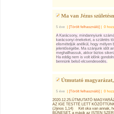
Ma van Jézus születésn
5 éve
|
[Törölt felhasználó]
|
0 hoz
A Karácsony, mindannyiunk számára
karácsonyi énekeket, a születés t
elismételjük anélkül, hogy mélye
jelentőségébe. Ma szánjunk időt ar
meghallhassuk, akkor biztos sikerül
Ha eddig nem is volt időnk gondol
bennünk belső elcsendesedés.
Útmutató magyarázat,,
5 éve
|
[Törölt felhasználó]
|
0 hoz
2020.12.25.ÚTMUTATÓ MAGYARÁ
AZ IGE TESTTÉ LETT KÖZÖTTÜNK
(János 1,14) Két oka van annak, ho
BŰNESET, a másik az ISTEN SZERE