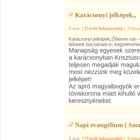
Karácsonyi jelképek,,
5 éve
|
[Törölt felhasználó]
|
0 hoz
Karácsonyi jelképek
„Őbenne van – 
bűneink bocsánata is; kegyelmének
Manapság egyesek szeretn
a karácsonyban Krisztusr
teljesen megadják maguka
most nézzünk meg közele
jelképet!
Az apró magyalbogyók ere
töviskorona miatt kihulló
keresztyéneket.
Napi evangélium ( Szo
5 éve
|
[Törölt felhasználó]
|
0 hoz