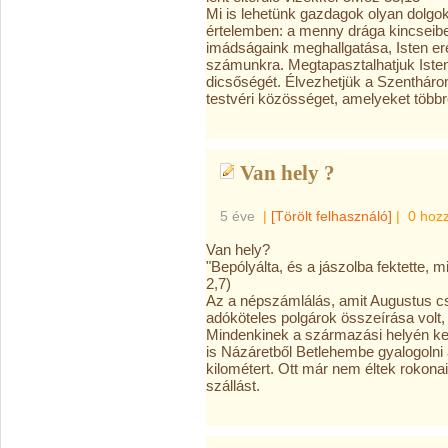
Mi is lehetünk gazdagok olyan dolg
értelemben: a menny drága kincseib
imádságaink meghallgatása, Isten er
számunkra. Megtapasztalhatjuk Isten
dicsőségét. Élvezhetjük a Szenthárom
testvéri közösséget, amelyeket több
Van hely ?
5 éve
|
[Törölt felhasználó]
|
0 hoz
Van hely?
"Bepólyálta, és a jászolba fektette, 
2,7)
Az a népszámlálás, amit Augustus cs
adóköteles polgárok összeírása volt
Mindenkinek a származási helyén kell
is Názáretből Betlehembe gyalogolni
kilométert. Ott már nem éltek rokona
szállást.