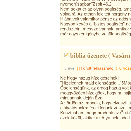
nyomorúságban"Zsolt 46,2
Nem sokat ér az olyan segítség, ame
volna rá. Az otthon felejtett horgony
Hiába volt valamikor pénze az adósn
Nagyon kevés a ”biztos segítség”-ne
rendszerint messze vannak, amikor
már egyszer igénybe vettük segítség
biblia üzenete ( Vasárn
5 éve
|
[Törölt felhasználó]
|
0 hoz
Ne higgy hazug hízelgéseinek!
"Hízelegnek majd ellenségeid..."5Mó
Ősellenségünk, az ördög hazug volt 
meggyőzően hízelgőek, hogy mi hajl
mint annak idején Éva.
Az ördög azt mondja, hogy elveszítj
elhívatásunkra és el fogunk veszni, 
Krisztusban, megmaradunk az Ő útján
azok közül, akiket az Atya neki adott.