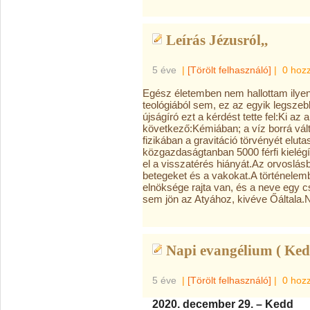
Leírás Jézusról,,
5 éve
|
[Törölt felhasználó]
|
0 hoz
Egész életemben nem hallottam ilyen
teológiából sem, ez az egyik legszeb
újságíró ezt a kérdést tette fel:Ki a
következő:Kémiában; a víz borrá vált
fizikában a gravitáció törvényét eluta
közgazdaságtanban 5000 férfi kielégít
el a visszatérés hiányát.Az orvoslásb
betegeket és a vakokat.A történelemb
elnöksége rajta van, és a neve egy c
sem jön az Atyához, kivéve Őáltala.
Napi evangélium ( Ked
5 éve
|
[Törölt felhasználó]
|
0 hoz
2020. december 29. – Kedd