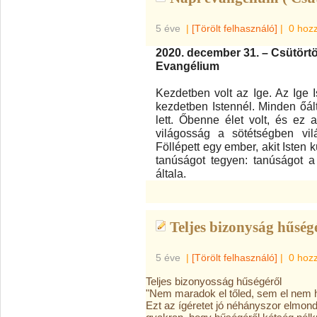
5 éve
|
[Törölt felhasználó]
|
0 hoz
2020. december 31. – Csütört
Evangélium
Kezdetben volt az Ige. Az Ige Is
kezdetben Istennél. Minden őált
lett. Őbenne élet volt, és ez 
világosság a sötétségben vil
Föllépett egy ember, akit Isten k
tanúságot tegyen: tanúságot a
általa.
Teljes bizonyság hűségé
5 éve
|
[Törölt felhasználó]
|
0 hoz
Teljes bizonyosság hűségéről
"Nem maradok el tőled, sem el nem h
Ezt az ígéretet jó néhányszor elmondj