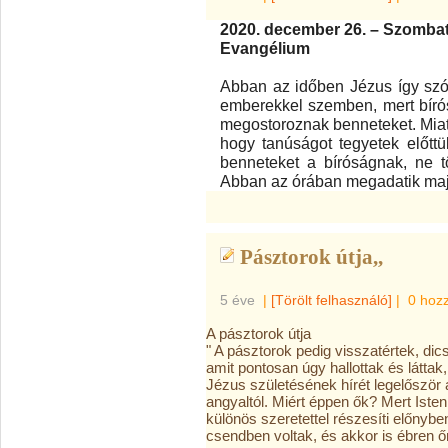
2020. december 26. – Szombat,
Evangélium
Abban az időben Jézus így szól
emberekkel szemben, mert bírós
megostoroznak benneteket. Miatt
hogy tanúságot tegyetek előtt
benneteket a bíróságnak, ne t
Abban az órában megadatik maj
Pásztorok útja,,
5 éve
|
[Törölt felhasználó]
|
0 hoz
A pásztorok útja
" A pásztorok pedig visszatértek, di
amit pontosan úgy hallottak és látta
Jézus születésének hírét legelőször
angyaltól. Miért éppen ők? Mert Iste
különös szeretettel részesíti előnyben
csendben voltak, és akkor is ébren őr