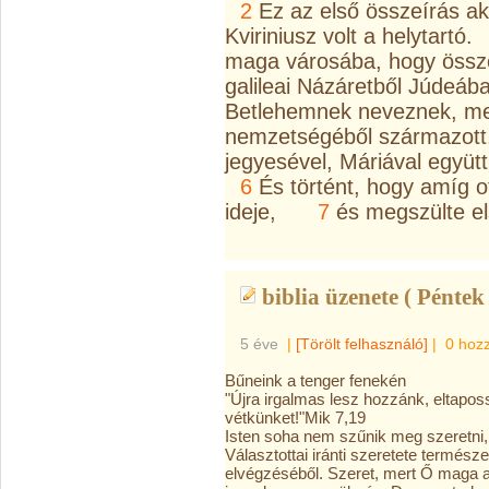
2
Ez az első összeírás ak
Kviriniusz volt a helytartó.
maga városába, hogy össz
galileai Názáretből Júdeáb
Betlehemnek neveznek, me
nemzetségéből származott
jegyesével, Máriával együtt,
6
És történt, hogy amíg ot
ideje,
7
és megszülte els
biblia üzenete ( Péntek 
5 éve
|
[Törölt felhasználó]
|
0 hoz
Bűneink a tenger fenekén
"Újra irgalmas lesz hozzánk, eltapos
vétkünket!"Mik 7,19
Isten soha nem szűnik meg szeretni
Választottai iránti szeretete termész
elvégzéséből. Szeret, mert Ő maga a 