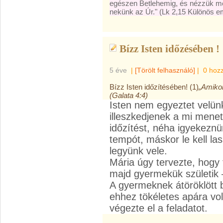
egészen Betlehemig, és nézzük meg
nekünk az Úr." (Lk 2,15 Különös e
Bízz Isten időzésében !
5 éve
|
[Törölt felhasználó]
|
0 hoz
Bízz Isten időzítésében! (1)
„Amikor 
(Galata 4:4)
Isten nem egyeztet velün
illeszkedjenek a mi menet
időzítést, néha igyekeznün
tempót, máskor le kell l
legyünk vele.
Mária úgy tervezte, hogy
majd gyermekük születik 
A gyermeknek átöröklött bű
ehhez tökéletes apára vol
végezte el a feladatot.