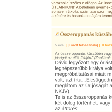
varázsol el széles e világon. Az ünn
ÚTJAINKON!" A betlehemi gyermekben 
sohasem titkolta, számtalanszor meg
a képére és hasonlatosságára teremt
Összeroppanás küszöbé
5 éve
|
[Törölt felhasználó]
|
0 hoz
Az összeroppanás küszöbén vagy
jóságát az élők földjén.” (Zsoltárok
Dávid legyőzött egy óriást,
legnépszerűbb királya vol
megpróbáltatásai miatt 
volt, azt írta: „Elcsügg
meglátom az Úr jóságát az
NKJV).
Te is az összeroppanás k
két dolog történhet: vagy
az
áttörés
!