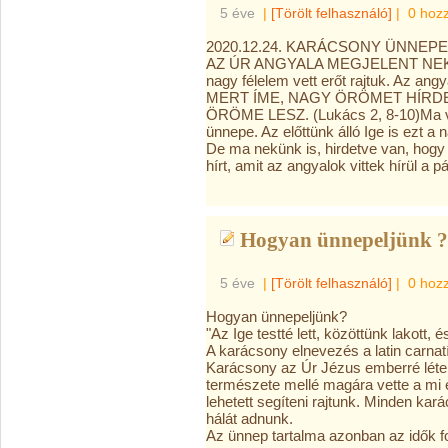
5 éve
|
[Törölt felhasználó]
|
0 hoz
2020.12.24. KARÁCSONY ÜNNEPE
AZ ÚR ANGYALA MEGJELENT NEKIK, k
nagy félelem vett erőt rajtuk. Az a
MERT ÍME, NAGY ÖRÖMET HÍRDE
ÖRÖME LESZ. (Lukács 2, 8-10)Ma va
ünnepe. Az előttünk álló Ige is ezt a
De ma nekünk is, hirdetve van, hogy 
hírt, amit az angyalok vittek hírül a
Hogyan ünnepeljünk ?
5 éve
|
[Törölt felhasználó]
|
0 hoz
Hogyan ünnepeljünk?
"Az Ige testté lett, közöttünk lakott, é
A karácsony elnevezés a latin carna
Karácsony az Úr Jézus emberré létel
természete mellé magára vette a mi 
lehetett segíteni rajtunk. Minden ka
hálát adnunk.
Az ünnep tartalma azonban az idők fo