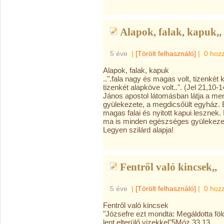
Alapok, falak, kapuk,,
5 éve
|
[Törölt felhasználó]
|
0 hoz
Alapok, falak, kapuk
..".fala nagy és magas volt, tizenkét k
tizenkét alapköve volt..". (Jel 21,10-1
János apostol látomásban látja a me
gyülekezete, a megdicsőült egyház. E
magas falai és nyitott kapui lesznek
ma is minden egészséges gyülekezete
Legyen szilárd alapja!
Fentről való kincsek,,
5 éve
|
[Törölt felhasználó]
|
0 hoz
Fentről való kincsek
"Józsefre ezt mondta: Megáldotta föld
lent elterülő vizekkel"5Móz 33,13