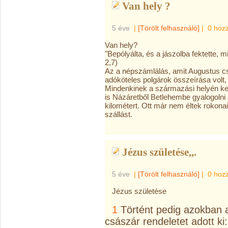
Van hely ?
5 éve
|
[Törölt felhasználó]
|
0 hoz
Van hely?
"Bepólyálta, és a jászolba fektette, 
2,7)
Az a népszámlálás, amit Augustus cs
adóköteles polgárok összeírása volt
Mindenkinek a származási helyén kell
is Názáretből Betlehembe gyalogolni
kilométert. Ott már nem éltek rokona
szállást.
Jézus születése,,.
5 éve
|
[Törölt felhasználó]
|
0 hoz
Jézus születése
1
Történt pedig azokban 
császár rendeletet adott ki