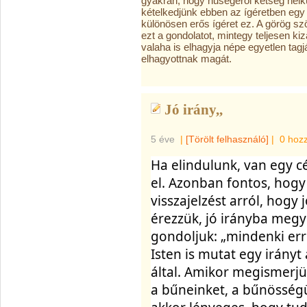
gyakran, hogy hűségéről kétség nélk
kételkedjünk ebben az ígéretben egy 
különösen erős ígéret ez. A görög sz
ezt a gondolatot, mintegy teljesen ki
valaha is elhagyja népe egyetlen tagjá
elhagyottnak magát.
Jó irány,,
5 éve
|
[Törölt felhasználó]
|
0 hoz
Ha elindulunk, van egy cé
el. Azonban fontos, hogy
visszajelzést arról, hogy 
érezzük, jó irányba megyü
gondoljuk: „mindenki erre
Isten is mutat egy irányt 
által. Amikor megismerjük
a bűneinket, a bűnösségün