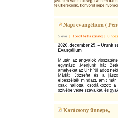
javunkra van szükség. De nem tud so
felülkerekedik, könyörül népe nyom
Napi evangélium ( Pént
5 éve
|
[Törölt felhasználó]
|
0 hoz
2020. december 25. – Urunk s
Evangélium
Miután az angyalok visszatérte
egymást: „Menjünk hát Betl
amelyeket az Úr hírül adott nekü
Máriát, Józsefet és a jászo
elbeszélték mindazt, amit már
csak hallotta, csodálkozott 
szívébe véste szavaikat, és gyak
Karácsony ünnepe,,