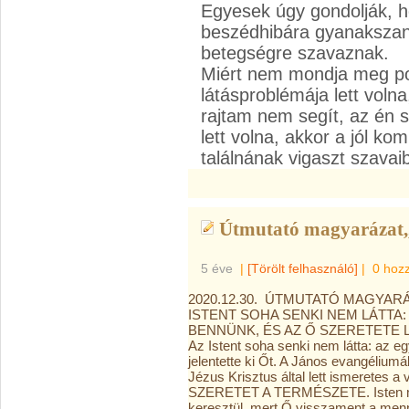
Egyesek úgy gondolják, 
beszédhibára gyanakszan
betegségre szavaznak.
Miért nem mondja meg po
látásproblémája lett voln
rajtam nem segít, az én 
lett volna, akkor a jól 
találnának vigaszt szavai
Útmutató magyarázat,,
5 éve
|
[Törölt felhasználó]
|
0 hoz
2020.12.30. ÚTMUTATÓ MAGYARÁ
ISTENT SOHA SENKI NEM LÁTTA:
BENNÜNK, ÉS AZ Ő SZERETETE LE
Az Istent soha senki nem látta: az eg
jelentette ki Őt. A János evangéliumáb
Jézus Krisztus által lett ismeretes
SZERETET A TERMÉSZETE. Isten meg
keresztül, mert Ő visszament a menn