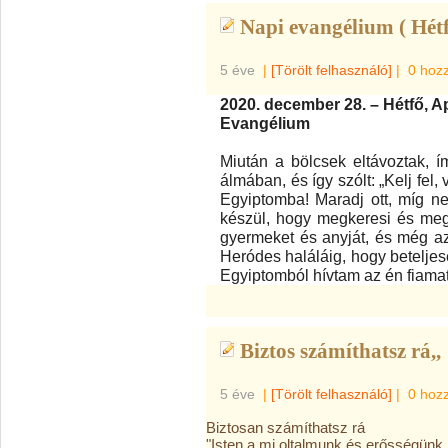
Napi evangélium ( Hétf
5 éve
|
[Törölt felhasználó]
|
0 hoz
2020. december 28. – Hétfő, 
Evangélium
Miután a bölcsek eltávoztak, 
álmában, és így szólt: „Kelj fel
Egyiptomba! Maradj ott, míg n
készül, hogy megkeresi és megöl
gyermeket és anyját, és még az
Heródes haláláig, hogy beteljese
Egyiptomból hívtam az én fiamat
Biztos számíthatsz rá,,
5 éve
|
[Törölt felhasználó]
|
0 hoz
Biztosan számíthatsz rá
"Isten a mi oltalmunk és erősségünk,