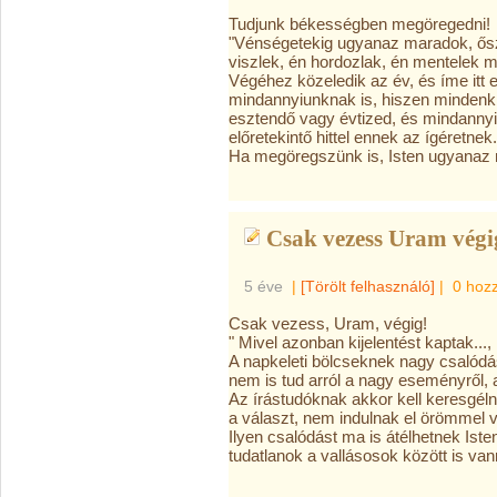
Tudjunk békességben megöregedni!
"Vénségetekig ugyanaz maradok, ősz 
viszlek, én hordozlak, én mentelek 
Végéhez közeledik az év, és íme itt 
mindannyiunknak is, hiszen mindenki
esztendő vagy évtized, és mindanny
előretekintő hittel ennek az ígéretnek.
Ha megöregszünk is, Isten ugyanaz 
Csak vezess Uram végi
5 éve
|
[Törölt felhasználó]
|
0 hoz
Csak vezess, Uram, végig!
" Mivel azonban kijelentést kaptak...
A napkeleti bölcseknek nagy csalódás
nem is tud arról a nagy eseményről, 
Az írástudóknak akkor kell keresgél
a választ, nem indulnak el örömmel v
Ilyen csalódást ma is átélhetnek Is
tudatlanok a vallásosok között is van