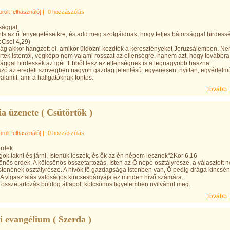
örölt felhasználó]
|
0 hozzászólás
rsággal
nts az ő fenyegetéseikre, és add meg szolgáidnak, hogy teljes bátorsággal hirdess
ApCsel 4,29)
ág akkor hangzott el, amikor üldözni kezdték a keresztényeket Jeruzsálemben. N
rtek Istentől, végképp nem valami rosszat az ellenségre, hanem azt, hogy továbbra 
sággal hirdessék az igét. Ebből lesz az ellenségnek is a legnagyobb haszna.
szó az eredeti szövegben nagyon gazdag jelentésű: egyenesen, nyíltan, egyértel
alamit, ami a hallgatóknak fontos.
Tovább
ia üzenete ( Csütörtök )
örölt felhasználó]
|
0 hozzászólás
érdek
gok lakni és járni, Istenük leszek, és ők az én népem lesznek"2Kor 6,16
önös érdek. A kölcsönös összetartozás. Isten az Ő népe osztályrésze, a választott 
Istenének osztályrésze. A hívők fő gazdagsága Istenben van, Ő pedig drága kincsé
t. A vigasztalás valóságos kincsesbányája ez minden hívő számára.
 összetartozás boldog állapot; kölcsönös figyelemben nyilvánul meg.
Tovább
i evangélium ( Szerda )