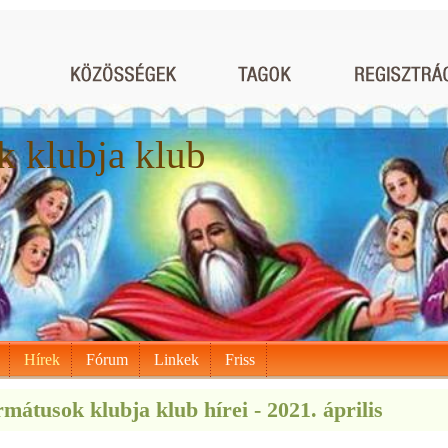
 klubja klub
Hírek
Fórum
Linkek
Friss
mátusok klubja klub hírei - 2021. április