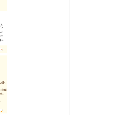
sz,
 Én
Aki
nem
ája
odik
tehát
ár,
,