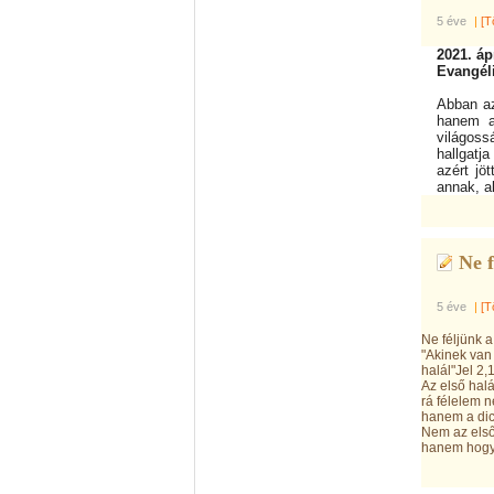
5 éve
|
[T
2021. áp
Evangél
Abban az
hanem ab
világoss
hallgatj
azért jö
annak, a
Ne f
5 éve
|
[T
Ne féljünk a 
"Akinek van
halál"Jel 2,
Az első hal
rá félelem 
hanem a dic
Nem az első,
hanem hogy 