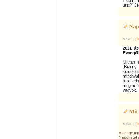
Ekkor Ta
utat?” Jé
Nap
5 éve
|
[T
2021. áp
Evangél
Miután a
„Bizony
küldőjé
mindnyá
teljesed
megmond
vagyok.
Mit
5 éve
|
[T
Mit hagyun
"Feddhetetle