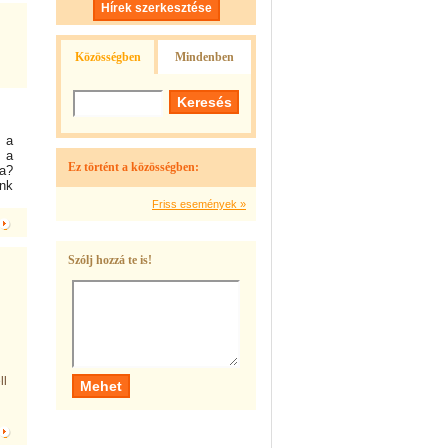
Hírek szerkesztése
Közösségben
Mindenben
 a
k a
Ez történt a közösségben:
a?
ünk
Friss események »
Szólj hozzá te is!
ll