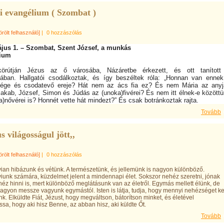
i evangélium ( Szombat )
örölt felhasználó]
|
0 hozzászólás
ájus 1. – Szombat, Szent József, a munkás
ium
körútján Jézus az ő városába, Názáretbe érkezett, és ott tanított
ában. Hallgatói csodálkoztak, és így beszéltek róla: „Honnan van enne
sége és csodatevő ereje? Hát nem az ács fia ez? És nem Mária az anyj
kab, József, Simon és Júdás az (unoka)fivérei? És nem itt élnek-e között
a)nővérei is? Honnét vette hát mindezt?” És csak botránkoztak rajta.
Tovább
s világosságul jött,,
örölt felhasználó]
|
0 hozzászólás
an hibázunk és vétünk. A természetünk, és jellemünk is nagyon különböző.
unk számára, küzdelmet jelent a mindennapi élet. Sokszor nehéz szeretni, jónak
héz hinni is, mert különböző meglátásunk van az életről. Egymás mellett élünk, de
agyon messze vagyunk egymástól. Isten is látja, tudja, hogy mennyi nehézséget ke
k. Elküldte Fiát, Jézust, hogy megváltson, bátorítson minket, és életével
a, hogy aki hisz Benne, az abban hisz, aki küldte Őt.
Tovább