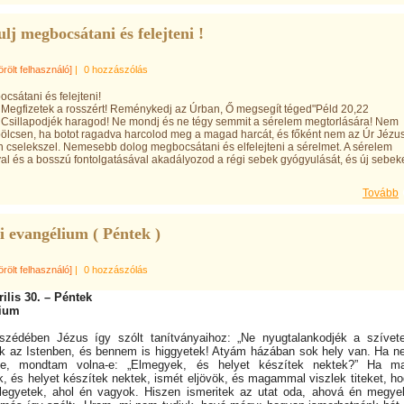
lj megbocsátani és felejteni !
örölt felhasználó]
|
0 hozzászólás
csátani és felejteni!
Megfizetek a rosszért! Reménykedj az Úrban, Ő megsegít téged"Péld 20,22
! Csillapodjék haragod! Ne mondj és ne tégy semmit a sérelem megtorlására! Nem
bölcsen, ha botot ragadva harcolod meg a magad harcát, és főként nem az Úr Jézu
 cselekszel. Nemesebb dolog megbocsátani és elfelejteni a sérelmet. A sérelem
val és a bosszú fontolgatásával akadályozod a régi sebek gyógyulását, és új sebek
Tovább
i evangélium ( Péntek )
örölt felhasználó]
|
0 hozzászólás
rilis 30. – Péntek
ium
zédében Jézus így szólt tanítványaihoz: „Ne nyugtalankodjék a szívet
k az Istenben, és bennem is higgyetek! Atyám házában sok hely van. Ha 
ne, mondtam volna-e: „Elmegyek, és helyet készítek nektek?” Ha ma
, és helyet készítek nektek, ismét eljövök, és magammal viszlek titeket, h
t legyetek, ahol én vagyok. Hiszen ismeritek az utat oda, ahová én megye