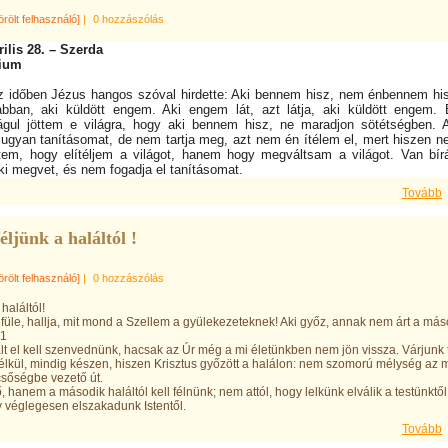
örölt felhasználó]
|
0 hozzászólás
rilis 28. – Szerda
ium
 időben Jézus hangos szóval hirdette: Aki bennem hisz, nem énbennem hi
ban, aki küldött engem. Aki engem lát, azt látja, aki küldött engem.
águl jöttem e világra, hogy aki bennem hisz, ne maradjon sötétségben. 
a ugyan tanításomat, de nem tartja meg, azt nem én ítélem el, mert hiszen 
ttem, hogy elítéljem a világot, hanem hogy megváltsam a világot. Van bír
ki megvet, és nem fogadja el tanításomat.
Tovább
éljünk a haláltól !
örölt felhasználó]
|
0 hozzászólás
haláltól!
 füle, hallja, mit mond a Szellem a gyülekezeteknek! Aki győz, annak nem árt a más
11
ált el kell szenvednünk, hacsak az Úr még a mi életünkben nem jön vissza. Várjunk 
nélkül, mindig készen, hiszen Krisztus győzött a halálon: nem szomorú mélység az m
sőségbe vezető út.
 hanem a második haláltól kell félnünk; nem attól, hogy lelkünk elválik a testünktől
véglegesen elszakadunk Istentől.
Tovább