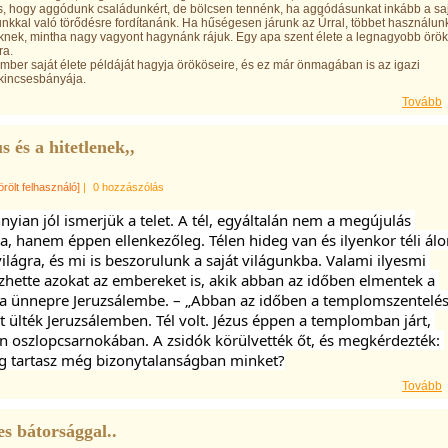
, hogy aggódunk családunkért, de bölcsen tennénk, ha aggódásunkat inkább a sa
nkkal való törődésre fordítanánk. Ha hűségesen járunk az Úrral, többet használun
nek, mintha nagy vagyont hagynánk rájuk. Egy apa szent élete a legnagyobb örö
ra.
ember saját élete példáját hagyja örököseire, és ez már önmagában is az igazi
kincsesbányája.
Tovább
s és a hitetlenek,,
örölt felhasználó]
|
0 hozzászólás
yian jól ismerjük a telet. A tél, egyáltalán nem a megújulás 
a, hanem éppen ellenkezőleg. Télen hideg van és ilyenkor téli álo
 világra, és mi is beszorulunk a saját világunkba. Valami ilyesmi 
zhette azokat az embereket is, akik abban az időben elmentek a 
 ünnepre Jeruzsálembe. – „Abban az időben a templomszentelés
 ülték Jeruzsálemben. Tél volt. Jézus éppen a templomban járt, 
 oszlopcsarnokában. A zsidók körülvették őt, és megkérdezték: 
g tartasz még bizonytalanságban minket?
Tovább
es bátorsággal..