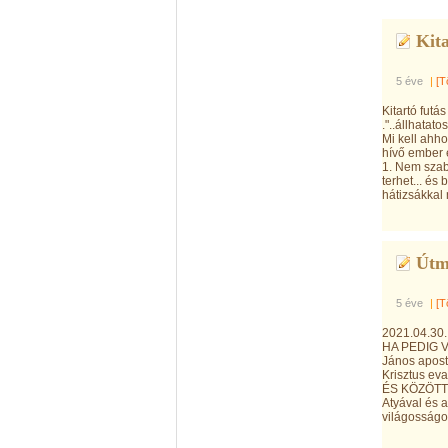
Kita
5 éve
|
[T
Kitartó futás
."..állhatat
Mi kell ahh
hívő ember e
1. Nem szab
terhet... és
hátizsákkal 
Útm
5 éve
|
[T
2021.04.3
HA PEDIG V
János apost
Krisztus ev
ÉS KÖZÖTTÜN
Atyával és a
világosságot