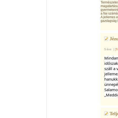
Természetes
magatartásu
gyermekeink
a fiai számá
A jellemes 
gazdagság 
Jézu
5 éve
|
[T
Mindann
időszak
száll a
jelleme
hanukka
ünnepét
Salamon
„Meddi
Telj