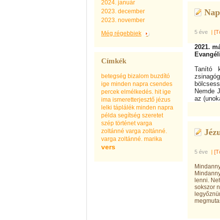
2024. január
Nap
2023. december
2023. november
5 éve
|
[T
Még régebbiek
2021. m
Evangél
Címkék
Tanító 
betegség
bizalom
buzdító
zsinagóg
bölcses
ige minden napra
csendes
Nemde Ja
percek
elmélkedés.
hit
ige
az (unok
ima
ismeretterjesztő
jézus
lelki táplálék minden napra
példa
segítség
szeretet
szép
történet
varga
Jézu
zoltánné
varga zoltánné.
varga zoltánné. marika
vers
5 éve
|
[T
Mindannyi
Mindannyi
lenni. Ne
sokszor n
legyőznün
megmutass