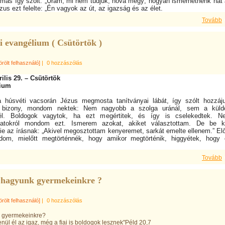
más így szólt: „Uram, mi nem tudjuk, hová mégy; hogyan ismerhetnénk hát
zus ezt felelte: „Én vagyok az út, az igazság és az élet.
Tovább
i evangélium ( Csütörtök )
örölt felhasználó]
|
0 hozzászólás
rilis 29. – Csütörtök
ium
 húsvéti vacsorán Jézus megmosta tanítványai lábát, így szólt hozzáj
, bizony, mondom nektek: Nem nagyobb a szolga uránál, sem a küldö
nél. Boldogok vagytok, ha ezt megértitek, és így is cselekedtek. N
jatokról mondom ezt. Ismerem azokat, akiket választottam. De be ke
nie az írásnak: „Akivel megosztottam kenyeremet, sarkát emelte ellenem.” El
om, mielőtt megtörténnék, hogy amikor megtörténik, higgyétek, hogy 
Tovább
 hagyunk gyermekeinkre ?
örölt felhasználó]
|
0 hozzászólás
k gyermekeinkre?
nül él az igaz, még a fiai is boldogok lesznek"Péld 20,7