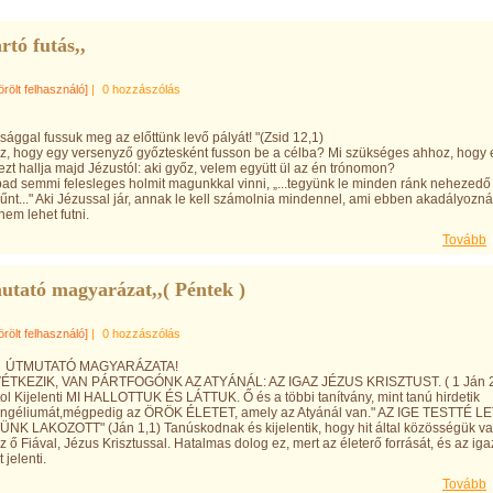
rtó futás,,
örölt felhasználó]
|
0 hozzászólás
ossággal fussuk meg az előttünk levő pályát! "(Zsid 12,1)
oz, hogy egy versenyző győztesként fusson be a célba? Mi szükséges ahhoz, hogy 
zt hallja majd Jézustól: aki győz, velem együtt ül az én trónomon?
ad semmi felesleges holmit magunkkal vinni, „...tegyünk le minden ránk nehezedő
 bűnt..." Aki Jézussal jár, annak le kell számolnia mindennel, ami ebben akadályozná.
nem lehet futni.
Tovább
utató magyarázat,,( Péntek )
örölt felhasználó]
|
0 hozzászólás
0. ÚTMUTATÓ MAGYARÁZATA!
ÉTKEZIK, VAN PÁRTFOGÓNK AZ ATYÁNÁL: AZ IGAZ JÉZUS KRISZTUST. ( 1 Ján 2
ol Kijelenti MI HALLOTTUK ÉS LÁTTUK. Ő és a többi tanítvány, mint tanú hirdetik
angéliumát,mégpedig az ÖRÖK ÉLETET, amely az Atyánál van." AZ IGE TESTTÉ L
K LAKOZOTT" (Ján 1,1) Tanúskodnak és kijelentik, hogy hit által közösségük va
z ő Fiával, Jézus Krisztussal. Hatalmas dolog ez, mert az életerő forrását, és az iga
 jelenti.
Tovább