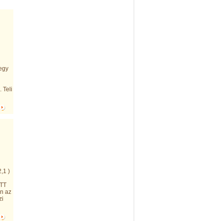
egy
 Teli
,1 )
ETT
n az
zi