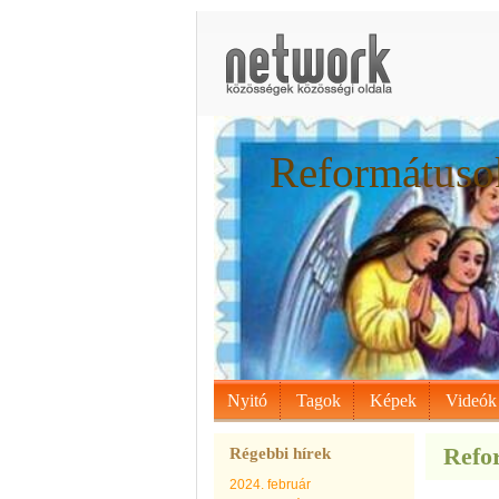
Reformátusok
Nyitó
Tagok
Képek
Videók
Refor
Régebbi hírek
2024. február