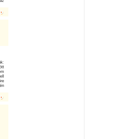
 az
uk:
tt
em
ll
őre
én