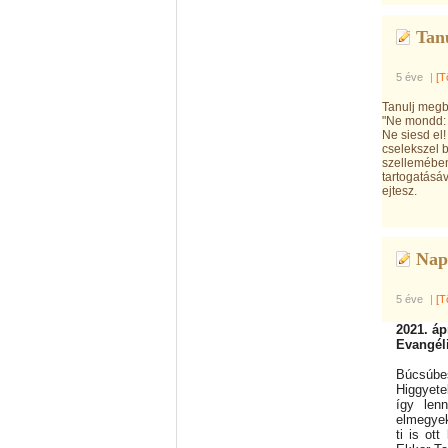
Tanu
5 éve
|
[T
Tanulj megbo
"Ne mondd: 
Ne siesd el
cselekszel 
szellemében
tartogatásá
ejtesz.
Nap
5 éve
|
[T
2021. áp
Evangél
Búcsúbes
Higgyete
így len
elmegyek
ti is ot