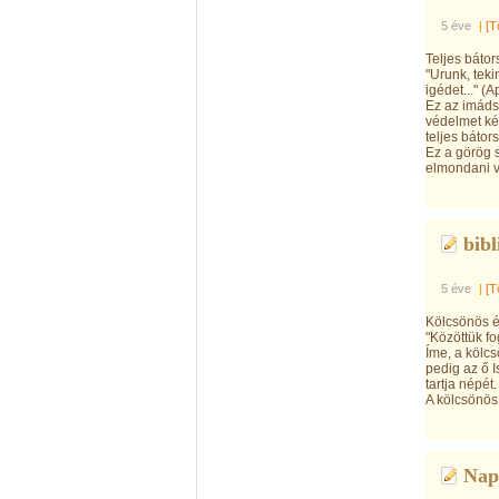
5 éve
|
[T
Teljes báto
"Urunk, teki
igédet..." (
Ez az imáds
védelmet ké
teljes bátor
Ez a görög 
elmondani v
bibl
5 éve
|
[T
Kölcsönös 
"Közöttük fo
Íme, a kölcs
pedig az ő 
tartja népé
A kölcsönös
Nap