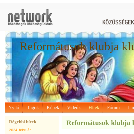
Reformátusok klubja kl
Nyitó
Tagok
Képek
Videók
Hírek
Fórum
Li
Reformátusok klubja kl
Régebbi hírek
2024. február