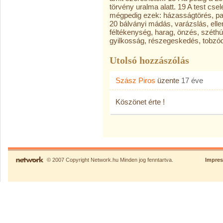
törvény uralma alatt. 19 A test cse
mégpedig ezek: házasságtörés, par
20 bálványi mádás, varázslás, ell
féltékenység, harag, önzés, széthú
gyilkosság, részegeskedés, tobzó
Utolsó hozzászólás
Szász Piros
üzente
17 éve
Köszönet érte !
© 2007 Copyright Network.hu Minden jog fenntartva.
Impre