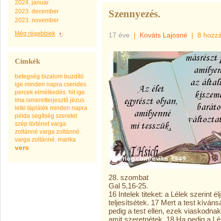
2024. január
2023. december
Szennyezés.
2023. november
Még régebbiek
17 éve
|
Kováts Lajosné
|
8 hozz
Címkék
betegség
bizalom
buzdító
ige minden napra
csendes
percek
elmélkedés.
hit
ige
ima
ismeretterjesztő
jézus
lelki táplálék minden napra
példa
segítség
szeretet
szép
történet
varga
zoltánné
varga zoltánné.
varga zoltánné. marika
vers
28. szombat
Gal 5,16-25.
16 Intelek titeket: a Lélek szerint é
teljesítsétek. 17 Mert a test kíváns
pedig a test ellen, ezek viaskodna
amit szeretnétek. 18 Ha pedig a Lé